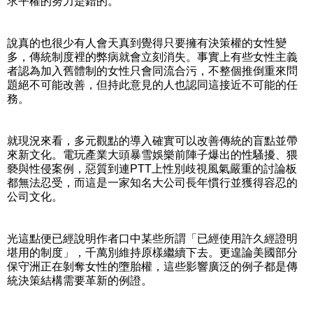
求平權的努力是錯的。
說真的也很少有人會天真到覺得只要擁有決策權的女性變
多，傳統制度裡的弊病就會立刻消失。事實上有些女性主義
者認為加入舊體制的女性只會同流合污，不整個推倒重來問
題絕不可能改善，但持此意見的人也認同這接近不可能的任
務。
就現況來看，多元觀點的導入確實可以改善傳統的盲點並帶
來新文化。電玩產業大頭暴雪娛樂前陣子爆出的性騷擾、猥
褻與性侵案例，惡質到連PTT上性別歧視風氣嚴重的討論板
都無法忍受，而這是一家知名大公司長年慣行並獲得容忍的
公司文化。
光這點便已經說明作者口中某些所謂「已經使用許久經證明
堪用的制度」，千萬別維持原樣繼續下去。更遑論美國部分
保守洲正在剝奪女性的墮胎權，這些影響廣泛的例子都是傳
統決策結構需要革新的例證。