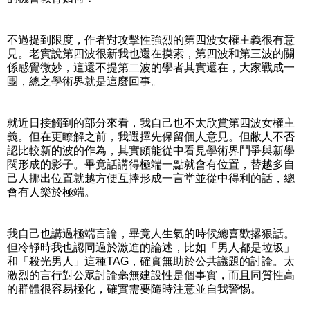
不過提到限度，作者對攻擊性強烈的第四波女權主義很有意
見。老實說第四波很新我也還在摸索，第四波和第三波的關
係感覺微妙，這還不提第二波的學者其實還在，大家戰成一
團，總之學術界就是這麼回事。
就近日接觸到的部分來看，我自己也不太欣賞第四波女權主
義。但在更瞭解之前，我選擇先保留個人意見。但敝人不否
認比較新的波的作為，其實頗能從中看見學術界鬥爭與新學
閥形成的影子。畢竟話講得極端一點就會有位置，替越多自
己人挪出位置就越方便互捧形成一言堂並從中得利的話，總
會有人樂於極端。
我自己也講過極端言論，畢竟人生氣的時候總喜歡撂狠話。
但冷靜時我也認同過於激進的論述，比如「男人都是垃圾」
和「殺光男人」這種TAG，確實無助於公共議題的討論。太
激烈的言行對公眾討論毫無建設性是個事實，而且同質性高
的群體很容易極化，確實需要隨時注意並自我警惕。