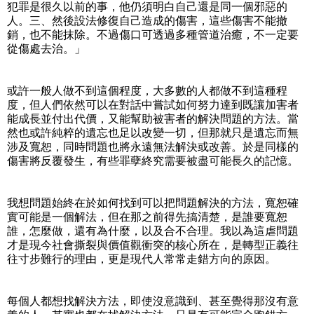
犯罪是很久以前的事，他仍須明白自己還是同一個邪惡的
人。三、然後設法修復自己造成的傷害，這些傷害不能撤
銷，也不能抹除。不過傷口可透過多種管道治癒，不一定要
從傷處去治。」
或許一般人做不到這個程度，大多數的人都做不到這種程
度，但人們依然可以在對話中嘗試如何努力達到既讓加害者
能成長並付出代價，又能幫助被害者的解決問題的方法。當
然也或許純粹的遺忘也足以改變一切，但那就只是遺忘而無
涉及寬恕，同時問題也將永遠無法解決或改善。於是同樣的
傷害將反覆發生，有些罪孽終究需要被盡可能長久的記憶。
我想問題始終在於如何找到可以把問題解決的方法，寬恕確
實可能是一個解法，但在那之前得先搞清楚，是誰要寬恕
誰，怎麼做，還有為什麼，以及合不合理。我以為這虐問題
才是現今社會撕裂與價值觀衝突的核心所在，是轉型正義往
往寸步難行的理由，更是現代人常常走錯方向的原因。
每個人都想找解決方法，即使沒意識到、甚至覺得那沒有意