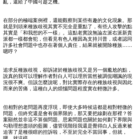
亂，還給了中國可趁之機。
在部分的極端案例裡，還能觀察到某些有趣的文化現象。那
就是到頭來種族歧視其實不完全是重點了，有些人攻擊的點
其實是「和我想的不一樣」。這點老實說無論左派右派新貴
派都一樣都會犯，但看見有色人種因為支持川普，或者認同
許多社會問題中也存在著個人責任，結果就被開除種族……
嗯哼？
追求反種族歧視，卻訴諸於種族歧視又是另一個尷尬的點，
說真的我可以理解作者對白人可以理所當然被調侃嘲諷的現
況很不爽。但該怎麼說呢，對比實際存在的種族歧視與因此
而來的苦痛，這種白人的煩惱問題程度實在輕微許多。
但相對的老問題再度浮現，即使大多時候這都是相對輕微的
問題，但終究還是會有個界限的，那又要把線劃在那裡？答
案顯然並非這不算個問題。思索問題也關於如何劃下界限與
勾勒理想盡頭的藍圖，儘管現階段我還是覺得白人反過來被
迫害了是種很瞎的控訴啦，不至於完全不當回事，但就，
嗯，就這樣。