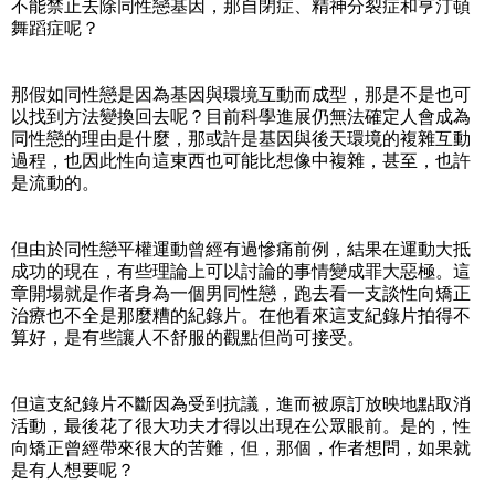
不能禁止去除同性戀基因，那自閉症、精神分裂症和亨汀頓
舞蹈症呢？
那假如同性戀是因為基因與環境互動而成型，那是不是也可
以找到方法變換回去呢？目前科學進展仍無法確定人會成為
同性戀的理由是什麼，那或許是基因與後天環境的複雜互動
過程，也因此性向這東西也可能比想像中複雜，甚至，也許
是流動的。
但由於同性戀平權運動曾經有過慘痛前例，結果在運動大抵
成功的現在，有些理論上可以討論的事情變成罪大惡極。這
章開場就是作者身為一個男同性戀，跑去看一支談性向矯正
治療也不全是那麼糟的紀錄片。在他看來這支紀錄片拍得不
算好，是有些讓人不舒服的觀點但尚可接受。
但這支紀錄片不斷因為受到抗議，進而被原訂放映地點取消
活動，最後花了很大功夫才得以出現在公眾眼前。是的，性
向矯正曾經帶來很大的苦難，但，那個，作者想問，如果就
是有人想要呢？