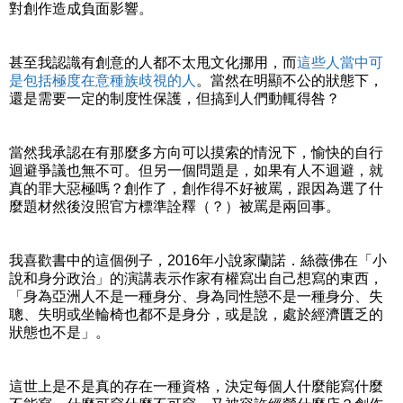
對創作造成負面影響。
甚至我認識有創意的人都不太甩文化挪用，而
這些人當中可
是包括極度在意種族歧視的人
。當然在明顯不公的狀態下，
還是需要一定的制度性保護，但搞到人們動輒得咎？
當然我承認在有那麼多方向可以摸索的情況下，愉快的自行
迴避爭議也無不可。但另一個問題是，如果有人不迴避，就
真的罪大惡極嗎？創作了，創作得不好被罵，跟因為選了什
麼題材然後沒照官方標準詮釋（？）被罵是兩回事。
我喜歡書中的這個例子，2016年小說家蘭諾．絲薇佛在「小
說和身分政治」的演講表示作家有權寫出自己想寫的東西，
「身為亞洲人不是一種身分、身為同性戀不是一種身分、失
聰、失明或坐輪椅也都不是身分，或是說，處於經濟匱乏的
狀態也不是」。
這世上是不是真的存在一種資格，決定每個人什麼能寫什麼