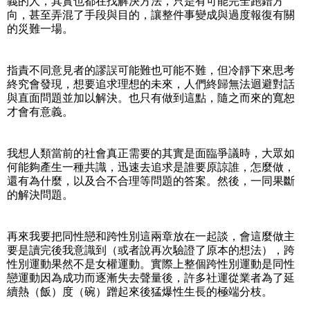
義的人，其實也都在找解決方法，只是有可能完全跑錯方
向，甚至弄混了手段與目的，讓整件事變成與過度報復有關
的災難一場。
指責不同意見者的謬誤可能難也可能不難，但冷靜下來思考
終究會發現，想要追求理想的未來，人們終歸無法迴避對話
與直面問題並加以解決。也只有做到這點，隨之而來的寬恕
才會有意義。
我想人類當前的社會真正需要的其實是面臨爭議時，大眾如
何能夠產生一種共識，迅速去追求是誰要原諒誰，怎麼做，
還有為什麼，以及合不合理等問題的答案。然後，一同果斷
的解決問題。
再來我要把同性戀和跨性別這兩章放在一起談，會這麼做主
要是讀完後我意識到（或者說再次驗證了原本的想法），跨
性別運動果然不是女權運動。實際上整個跨性別運動是同性
戀運動因為成功而逐漸失去聲量後，許多社運從業者為了延
續熱（飯）度（碗）蹭起來後猛爆性生長的極端分枝。