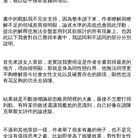
運，藉以從中獲取金錢與地位。
書中的觀點我不完全支持，因為整本讀下來，作者瞭解與瞭
解不足的領域差異很明顯，論述水準的高低也會因此浮動，
提出的解釋也無法全盤套用到其欲探討的所有現象上。也因
此以下我會對自己覺得本書中，我認同和不認同的部分分別
說明。
首先來談女人章節，老實說我覺得這是作者全書寫得最差的
地方，理由很明顯，那就是身為同性戀白男，他無法同理更
不夠瞭解當今社會女性文化以及確實存在的困境，顯然也沒
有花足夠的功夫去搞懂。
結果就是不斷放嘲諷卻忽略房間裡的大象，最後不怎麼打得
到點。有時某些敘述還讓我尷尬的意識到，自己好像在讀陳
克華厭女詩作的論述版。
不過和其他章節一樣，作者舉了很多有趣的例子，也不是完
全沒有值得思考之處。比如即使為了娛樂效果，男性對女性