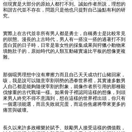
但現實是大部分的原始人都打不到。誠如作者所說，理想的
和諧古代並不存在，問題只是他也只提對自己論點有利的研
究。
實際上在古代並非所有男人都是勇士，自稱勇士是比較常見
的狀態。漫長的上古時代，男人有一搭沒一搭的過著打不到
蛋白質的日子時，日常是靠女性的採集成果與狩獵小動物來
填飽肚子的，原始時代的人類互動確實遠比平板的想像更複
雜。
那個噁男理想中沒有摩擦力而且自己天天成功打山豬回家，
咳，我是說可以隨意宰割弱勢的憑拳世界裡，其實連多數男
人自己都是能夠隨便宰割的對象，就像作者所引用的那種殺
伐慘重的古代戰場一樣。如果骨子裡認同這樣的想像，到頭
來男人終究不得不意識到，想在這樣的世界裡出頭，你只有
一個選項能選，而且失敗就完蛋，而這份焦慮將帶來更多的
痛苦與破壞。
長久以來許多政權樂於賦予、鼓勵男人接受這樣的價值觀，