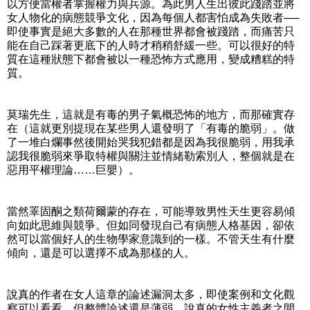
以方便當權者掌握權力與兵源。為此男人生出彼此踐踏並將
女人物化的病態競爭文化，因為每個人都害怕成為失敗者──
即使事實是絕大多數的人在那種世界都會被踐踏，而痛苦只
能在自己踩著更底下的人時才稍稍舒緩一些。可以很好的特
質在這種狀態下都會被以一種恐怖方式應用，變成糟糕的特
質。
莫瑞先生，這就是有毒的男子氣概恐怖的地方，而那確實存
在（這就更別提現在某些男人還發明了「有毒的脆弱」。做
了一堆白爛事然後開始哭我犯錯都是因為我很脆弱，用我承
認我很脆弱來爭取特權與關注並情緒勒索別人，整個就是在
惡用平權理論……巨嬰）。
當然睪固酮之類荷爾蒙的存在，可能導致男性天生更容易傾
向如此思維與競爭。但如同發現自己有病態人格基因，卻依
然可以當個好人的生物學家意識到的一樣。不管天生有什麼
傾向，還是可以選擇不成為那樣的人。
說真的作者在女人這章的論述漏洞太多，即使案例和文化觀
察可以看看，但整體論述還是薄弱。說真的女性主義者之間