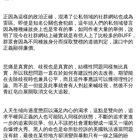
正因為這樣的政治正確，混淆了公私領域的社群網站也成為
雷區。即使是知名公關也會犯錯，這年頭人們的私領域發言
因為種種緣故炎上也是常有的事，如同作者大量的舉例，說
明了現今在社群網站上確實就是有些人上了比較多的BUFF，
群眾會因為不同種族身分而採取雙標的道德判定，讓口中的
正義顯得廉價。
悲痛是真實的、歧視也是真實的，結構性問題同樣無比真
實，所以我想問題一直在於如何有建設性的去改善。期望能
在去除歧視時也兼具公平，而且這件事應該可以獲得理性討
論。而不是一但提及此事就會有人剉起來喊歧視，然後不分
青紅皂白展開取消文化大追殺。
人天生傾向過度懲罰以滿足內心的渴求，這點是雙向的，追
求平權與正義的人也可能陷入同樣的狀態，不斷的追求更進
一步的追索與抗爭。但人不該把社會運動變成一場又一場的
自爆煙火秀。黑人的命也是命所欲控訴的美國執法過當問題
沒有錯，最後在某些地方卻演變與暴動只有一線之隔的紛