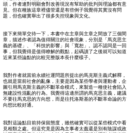
頭，作者連對明顯會對改善現況有幫助的批判與理論都有意
見。但在種族這章裡儘管還是有些例子我覺得其實沒有問
題，但也確實舉出了很多失控現象與文化。
接下來簡單交待一下，本書中在主章與主章之間放了三個間
章，描述作者認為值得關注的社會現象，分別是「馬克思主
義的基礎」、「科技的影響」與「寬恕」。認不認同是一回
事，但我覺得是值得瞭解的觀點，起碼讀了之後就可以知道
近來某些論點的比較完整版本長什麼樣子。
我對作者就當前永續社運問題所提出的馬克斯主義式解釋，
也就是當前社會的亂像，主要是因為某些學者與運動者，企
圖引用馬克斯主義的不斷革命模式，來製造一種使社會陷入
無建設性混亂的行為。我覺得這邊所謂的馬克思主義，建議
不要往馬克思的方向想，而是往托洛斯基的不斷革命論的方
向想比較好通。
我對這論點目前持保留態度，雖然確實可以從某些模式中看
見相類之處。但這究竟是因為主事者太蠢還是別有陰謀或政