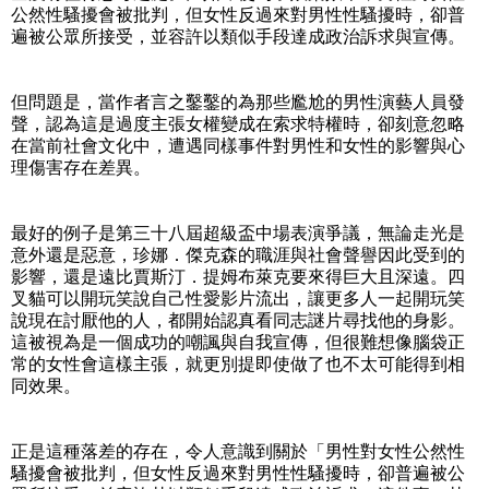
公然性騷擾會被批判，但女性反過來對男性性騷擾時，卻普
遍被公眾所接受，並容許以類似手段達成政治訴求與宣傳。
但問題是，當作者言之鑿鑿的為那些尷尬的男性演藝人員發
聲，認為這是過度主張女權變成在索求特權時，卻刻意忽略
在當前社會文化中，遭遇同樣事件對男性和女性的影響與心
理傷害存在差異。
最好的例子是第三十八屆超級盃中場表演爭議，無論走光是
意外還是惡意，珍娜．傑克森的職涯與社會聲譽因此受到的
影響，還是遠比賈斯汀．提姆布萊克要來得巨大且深遠。四
叉貓可以開玩笑說自己性愛影片流出，讓更多人一起開玩笑
說現在討厭他的人，都開始認真看同志謎片尋找他的身影。
這被視為是一個成功的嘲諷與自我宣傳，但很難想像腦袋正
常的女性會這樣主張，就更別提即使做了也不太可能得到相
同效果。
正是這種落差的存在，令人意識到關於「男性對女性公然性
騷擾會被批判，但女性反過來對男性性騷擾時，卻普遍被公