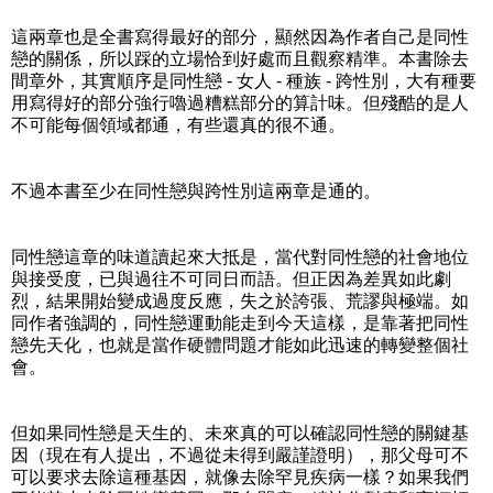
這兩章也是全書寫得最好的部分，顯然因為作者自己是同性
戀的關係，所以踩的立場恰到好處而且觀察精準。本書除去
間章外，其實順序是同性戀 - 女人 - 種族 - 跨性別，大有種要
用寫得好的部分強行嚕過糟糕部分的算計味。但殘酷的是人
不可能每個領域都通，有些還真的很不通。
不過本書至少在同性戀與跨性別這兩章是通的。
同性戀這章的味道讀起來大抵是，當代對同性戀的社會地位
與接受度，已與過往不可同日而語。但正因為差異如此劇
烈，結果開始變成過度反應，失之於誇張、荒謬與極端。如
同作者強調的，同性戀運動能走到今天這樣，是靠著把同性
戀先天化，也就是當作硬體問題才能如此迅速的轉變整個社
會。
但如果同性戀是天生的、未來真的可以確認同性戀的關鍵基
因（現在有人提出，不過從未得到嚴謹證明），那父母可不
可以要求去除這種基因，就像去除罕見疾病一樣？如果我們