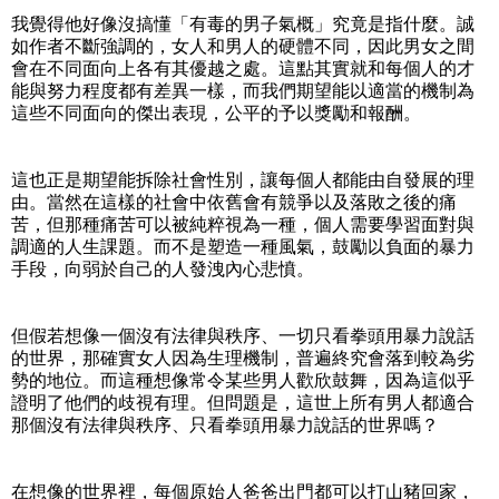
我覺得他好像沒搞懂「有毒的男子氣概」究竟是指什麼。誠
如作者不斷強調的，女人和男人的硬體不同，因此男女之間
會在不同面向上各有其優越之處。這點其實就和每個人的才
能與努力程度都有差異一樣，而我們期望能以適當的機制為
這些不同面向的傑出表現，公平的予以獎勵和報酬。
這也正是期望能拆除社會性別，讓每個人都能由自發展的理
由。當然在這樣的社會中依舊會有競爭以及落敗之後的痛
苦，但那種痛苦可以被純粹視為一種，個人需要學習面對與
調適的人生課題。而不是塑造一種風氣，鼓勵以負面的暴力
手段，向弱於自己的人發洩內心悲憤。
但假若想像一個沒有法律與秩序、一切只看拳頭用暴力說話
的世界，那確實女人因為生理機制，普遍終究會落到較為劣
勢的地位。而這種想像常令某些男人歡欣鼓舞，因為這似乎
證明了他們的歧視有理。但問題是，這世上所有男人都適合
那個沒有法律與秩序、只看拳頭用暴力說話的世界嗎？
在想像的世界裡，每個原始人爸爸出門都可以打山豬回家，