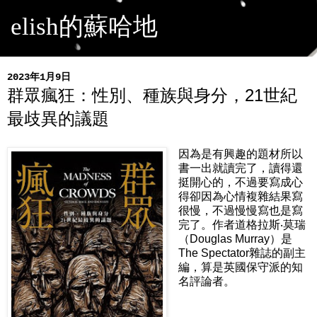
elish的蘇哈地
2023年1月9日
群眾瘋狂：性別、種族與身分，21世紀
最歧異的議題
因為是有興趣的題材所以
書一出就讀完了，讀得還
挺開心的，不過要寫成心
得卻因為心情複雜結果寫
很慢，不過慢慢寫也是寫
完了。作者道格拉斯‧莫瑞
（Douglas Murray）是
The Spectator雜誌的副主
編，算是英國保守派的知
名評論者。