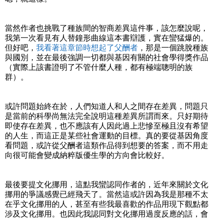
當然作者也挑戰了種族間的智商差異這件事，該怎麼說呢，
我第一次看見有人替鐘形曲線這本書辯護，實在蠻猛爆的。
但好吧，
我看著這章節時想起了父酬者
，那是一個跳脫種族
與國別，並在最後強調一切都與基因有關的社會學得獎作品
（實際上該書證明了不管什麼人種，都有極端聰明的族
群）。
或許問題始終在於，人們知道人和人之間存在差異，問題只
是當前的科學尚無法完全說明這種差異所謂而來。只好期待
即使存在差異，也不應該有人因此過上悲慘至極且沒有希望
的人生，而這正是某些社會運動的目標。真的要從基因角度
看問題，或許從父酬者這類作品得到想要的答案，而不用走
向很可能會變成納粹版優生學的方向會比較好。
最後要提文化挪用，這點我蠻認同作者的，近年來關於文化
挪用的爭議感覺已經飛天了。當然這或許因為我是那種不太
在乎文化挪用的人，甚至有些我最喜歡的作品用現下觀點都
涉及文化挪用。也因此我認同對文化挪用過度反應的話，會