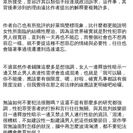
眾所接受，並容許其以類似手段達成政治訴求」這件事，其
背後牽涉到的理由遠比作者提出的解釋要複雜許多。
作者自己也有所批評的好萊塢雙標現象，比什麼都更能說明
女性所面臨的結構性壓迫。因為這世界確實就是對性犯罪的
男人很寬容，直到有一天再也不能忍，而整個社會也不想再
容忍一樣。就不要提這種不想容忍的情緒與必要性，往往也
會隨著事過境遷遭到迅速遺忘。
不過當然作者鋪陳這麼多是想強調，女人一邊釋放性暗示一
邊又禁止男人表達性需求會造成混淆，也就是「我可以騷，
你不能擾」應該要有個限度。嗯，好啦，確實凡事都該有個
限度沒錯，但我覺得在那之前法律的線應該更明確吧哈囉。
無論如何不要犯法很難嗎？這還不提有那麼多的研究都強
調，性犯罪受害者的打扮和言行往往無關。與其批判娛樂節
目一邊釋放性暗示一邊又禁止男人遂行性欲的資訊「混淆」
很糟糕，不如建設性一點建議男人把這些娛樂節目，當作學
習無論面對怎樣的狀況，腦中再怎麼波濤洶湧，都不要犯法
的機會教育如何？