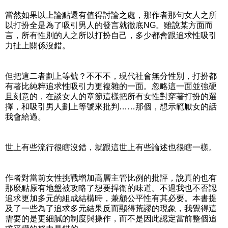
當然如果以上論點還有值得討論之處，那作者那句女人之所
以打扮全是為了吸引男人的發言就徹底NG。雖說某方面而
言，所有性別的人之所以打扮自己，多少都會跟追求性吸引
力扯上關係沒錯。
但把這二者劃上等號？不不不，現代社會無分性別，打扮都
有著比純粹追求性吸引力更複雜的一面。忽略這一面並強硬
且刻意的，在談女人的章節這樣把所有女性對穿著打扮的選
擇，和吸引男人劃上等號來批判……那個，想示範厭女的話
我會給過。
世上有些流行很瞎沒錯，就跟這世上有些論述也很瞎一樣。
作者對當前女性挑戰增加高層主管比例的批評，說真的也有
那麼點原有地盤被攻略了想要捍衛的味道。不過我也不否認
追求更加多元的組成結構時，兼顧公平性有其必要。本書提
及了一些為了追求多元結果反而顯得荒謬的現象，我覺得這
需要的是更細膩的制度與操作，而不是因此認定當前整個追