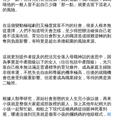
喵他的一般人冒不起自己少賺「那一點」就要去當下流老人
的風險。
在這個變動極端劇烈又極度貧富不均的社會，很多人根本無
從選擇，人們不知道明天會怎樣，至少得想辦法確保自己老
後不流落街頭。育兒往往會對女人的職涯造成很難逆轉的剝
奪與負面影響，有時更是超出承擔範圍的風險來源。
這就更別提作者提及的想法完全落入母職神話的迷思中，因
為事實是中產階級以下的女人（往往包括中產階級），光只
靠自己根本無法滿足普通標準的育兒條件。成為家庭主婦除
非很幸運，不然失去自由和尊嚴的機率極高，往後的就職機
會也會受到嚴重影響。但若要成為職業婦女，等待的將是第
二輪班。
根據人類學研究，原始社會形態的女人生完小孩以後，再來
小孩就是整個大家庭或部族裡的親人，加上其他年紀稍大的
小孩一起幫忙顧。相較之下現代這種媽媽從頭眼神死看到
尾，哪邊沒做到完美就是傷害小孩的爛媽媽的地獄模式，
根