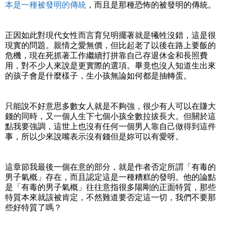
本是一種被發明的傳統
，而且是那種恐怖的被發明的傳統。
正因如此對現代女性而言育兒明擺著就是犧牲沒錯，這是很
現實的問題。親情之愛無價，但比起老了以後在路上要飯的
危機，現在死抓著工作繼續打拼靠自己存退休金和長照費
用，對不少人來說是更實際的選項。畢竟也沒人知道生出來
的孩子會是什麼樣子，生小孩無論如何都是抽轉蛋。
只能說不好意思多數女人就是不夠強，很少有人可以在賺大
錢的同時，又一個人生下七個小孩全數拉拔長大。但關於這
點我要強調，這世上也沒有任何一個男人靠自己做得到這件
事，所以少來說嘴表示沒有錢但是妳可以有愛呀。
這章節我最後一個在意的部分，就是作者否定所謂「有毒的
男子氣概」存在，而且認定這是一種糟糕的發明。他的論點
是「有毒的男子氣概」往往意指很多陽剛的正面特質，那些
特質本來就該被肯定，不然難道要否定這一切，我們不要那
些好特質了嗎？