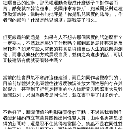
狂曬自己的性癖，那民權運動會變成什麼樣子？對作者而
言，酷兒就在幹這種事。美國作家布魯斯．鮑威爾反對這種
運動策略時，當時有句批評是「你是酷兒國度的恥辱」，作
者問的那句「什麼是酷兒國度」讓我笑了很久。
但更嚴肅的問題是，如果有人不想去那個國度的話怎麼辦？
一定要去，不然就是壓迫了什麼嗎？那到底是烏托邦還是反
烏托邦？如果有些人需要的其實是填補自己人生的缺憾與創
傷，而非以瘋狂的方式展現自我，並稱之為進步的話，可以
直接建議有病就要看醫生嗎？
當前的社會風氣不容許這種建議，而且如同作者觀察到的，
目前前媒體與文化團體往往過度強調並放大同性戀的存在與
影響力，甚至到了把無足輕重的小人物新聞與國際重大災難
新聞並列，只因為前者是同性戀，並在書中舉了很多例子。
不過好吧，新聞價值的判斷確實微妙了點，不過當我看到作
者酸起紐約市立芭蕾舞團推出同性雙人舞，由兩名男舞星擔
綱的新聞時，還是忍不住笑得相當開心。笑點不是在同性雙