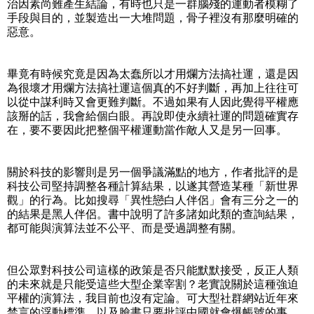
治因素尚難產生結論，有時也只是一群腦殘的運動者模糊了
手段與目的，並製造出一大堆問題，骨子裡沒有那麼明確的
惡意。
畢竟有時候究竟是因為太蠢所以才用爛方法搞社運，還是因
為很壞才用爛方法搞社運這個真的不好判斷，再加上往往可
以從中謀利時又會更難判斷。不過如果有人因此覺得平權應
該掰的話，我會給個白眼。再說即使永續社運的問題確實存
在，要不要因此把整個平權運動當作敵人又是另一回事。
關於科技的影響則是另一個爭議滿點的地方，作者批評的是
科技公司堅持調整各種計算結果，以遂其營造某種「新世界
觀」的行為。比如搜尋「異性戀白人伴侶」會有三分之一的
的結果是黑人伴侶。書中說明了許多諸如此類的查詢結果，
都可能與演算法並不公平、而是受過調整有關。
但公眾對科技公司這樣的政策是否只能默默接受，反正人類
的未來就是只能受這些大型企業宰割？老實說關於這種強迫
平權的演算法，我目前也沒有定論。可大型社群網站近年來
禁言的浮動標準，以及臉書只要批評中國就會爆帳號的事