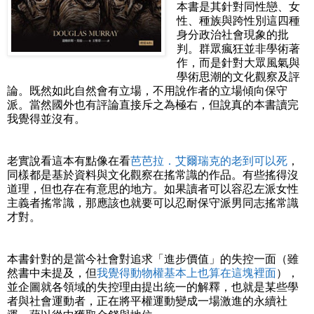
本書是其針對同性戀、女
性、種族與跨性別這四種
身分政治社會現象的批
判。群眾瘋狂並非學術著
作，而是針對大眾風氣與
學術思潮的文化觀察及評
論。既然如此自然會有立場，不用說作者的立場傾向保守
派。當然國外也有評論直接斥之為極右，但說真的本書讀完
我覺得並沒有。
老實說看這本有點像在看
芭芭拉．艾爾瑞克的老到可以死
，
同樣都是基於資料與文化觀察在搖常識的作品。有些搖得沒
道理，但也存在有意思的地方。如果讀者可以容忍左派女性
主義者搖常識，那應該也就要可以忍耐保守派男同志搖常識
才對。
本書針對的是當今社會對追求「進步價值」的失控一面（雖
然書中未提及，但
我覺得動物權基本上也算在這塊裡面
），
並企圖就各領域的失控理由提出統一的解釋，也就是某些學
者與社會運動者，正在將平權運動變成一場激進的永續社