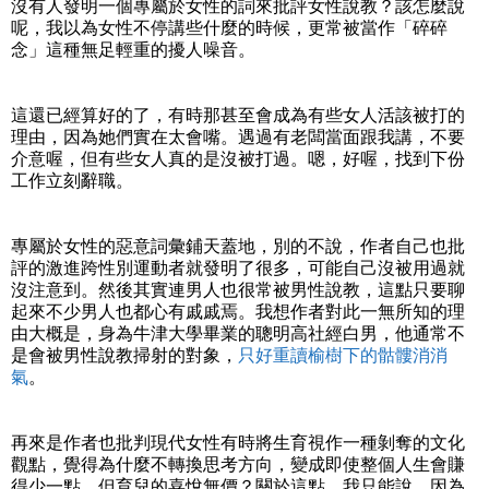
沒有人發明一個專屬於女性的詞來批評女性說教？該怎麼說
呢，我以為女性不停講些什麼的時候，更常被當作「碎碎
念」這種無足輕重的擾人噪音。
這還已經算好的了，有時那甚至會成為有些女人活該被打的
理由，因為她們實在太會嘴。遇過有老闆當面跟我講，不要
介意喔，但有些女人真的是沒被打過。嗯，好喔，找到下份
工作立刻辭職。
專屬於女性的惡意詞彙鋪天蓋地，別的不說，作者自己也批
評的激進跨性別運動者就發明了很多，可能自己沒被用過就
沒注意到。然後其實連男人也很常被男性說教，這點只要聊
起來不少男人也都心有戚戚焉。我想作者對此一無所知的理
由大概是，身為牛津大學畢業的聰明高社經白男，他通常不
是會被男性說教掃射的對象，
只好重讀榆樹下的骷髏消消
氣
。
再來是作者也批判現代女性有時將生育視作一種剝奪的文化
觀點，覺得為什麼不轉換思考方向，變成即使整個人生會賺
得少一點，但育兒的喜悅無價？關於這點，我只能說，因為