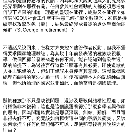
但這仍是值得思考的反詰，因為此類尖銳問題與人們究竟該
把界限劃在那裡有關。任何參與社會運動的人都必須思考如
何設下界限的問題，理想的盡頭在哪裡，終點又在哪裡？如
何讓NGO與社會工作者不罹患已經把龍全數殺光，卻還是持
續尋找攻擊對象（龍），結果最終變成暴徒的退休聖喬治症
候群（St George in retirement）？
不過話又說回來，怎樣才算失控？儘管作者反對，但我不覺
得要求國家地理雜誌，為其幾十年前發表過的種族歧視報
導，做個回顧並發表省思有何不當。能在認知到曾發生過什
麼的前提下，為過往言行道歉並贖罪有其必要。即使道歉的
人並非犯錯的人，但糾正錯誤本身便有其意義。這就像德國
總理布蘭特的華沙之跪一樣，即使布蘭特本人的記錄純白無
瑕，但他所治理的國家並非如此，而他當時是德國總理。
關於種族那不只是歧視問題，還涉及屠殺與結構性壓迫，如
何權衡非常複雜，這也是這個議題養得活那麼多學者與作家
的理由。因為問題確實就是那麼深層、糾結、難解，而且還
非得去解不可。究竟該如何權衡這中間的爭議與衝突，又該
如何拿捏？任何的冒犯都不可以，即使那背後有具說服力的
理由？