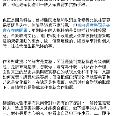
實，都已經確切證明一般人確實需要抗衡手段。
也正是因為科技，使得酸民攻擊和取消文化變得比以往更容
易蔓延且失控。無論爭議應不應該罵，但
傾向過度懲罰是確
實存在的問題
，更別提有的人抱持的是見縫插針的純粹惡
意。至於取消文化，運用抵制手段迫使大企業改變經營策略
是消費者運動的重要手段，但當這樣的手段被拿來針對個人
時，往往會發生很恐怖的事。
作者對此提出的解方是寬恕，問題是提到寬恕就會有幾個問
題，是誰來寬恕誰，怎麼做，還有為什麼，以及合不合理。
面對真正的歷史共業與確實存在的歧視文化和不平等，又該
如何究責？講寬恕很容易，但沒把傷口清理乾淨就要急著包
起來是會化膿的。在缺乏足夠底蘊、省思與社會對話的狀態
下，事情很容易變成寫作寬恕念作鄉愿。
德國猶太哲學家布貝爾曾對罪疚有如下探討：「解鈴還需繫
鈴人，造成傷害的那人才能癒合傷口。做下壞事的人須得，
一、耐心尋覓內心的光，好看出自己犯下多少罪。二、即使