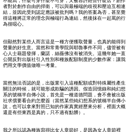
不能寫，什麼可穿什麼不可穿，又被容許經營什麼店？創作
者對於創作自由的捍衛，可以與最極端的歧視和壓迫互相連
結，並因此受到認定應該被批判嗎？我的答案為否，甚至覺
得這種將正常的理念與極端行為連結，然後抹在一起罵的行
為很噁心。
但顯然對某些人而言這是一種方便獲取聲量，也真的能得到
聲量的好生意。當然和常青學院與耶魯事件不同，儘管被有
心人士藉題發揮，蘭諾．絲薇佛沒有被消失。這幾年她一直
公開反對出版社引入性別和種族配額制度的少數作家：讓我
們用文學價值做唯一考量。
當然無法否認的是，出版業引入這種配額或對特殊屬性產生
關注的時候，就可能形成欺騙的誘因。假造回憶錄和純幻想
系的號稱半自傳小說，首先是一種道德問題，會不會被出版
社求償要看合約怎麼簽（當然某些純幻想系的號稱半自傳小
說，也可以拿來對照已知的作家真實經歷來分析，裡面大概
還是有些東西是真的，只不過有點髒）。
我之所以認為種族寫得比女人章節好，是因為女人章節裡