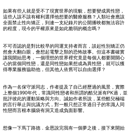
如果有些人就是受不了現實世界的現貌，想要變成異性戀，
這些人該不該有權利選擇他想要的醫療服務？人類社會應該
全面禁止性向矯正，到連一支紀錄片的公開播映都無法容許
的程度，現今的平權原來是如此脆弱的概念嗎？
不可否認的是對比較早的同運支持者而言，談起性別矯正仍
然會大翻白眼，會想起電擊之類的恐怖故事。但這本書確實
讓我開始思考，一個理想的世界裡究竟是每個人都要開開心
心的當個同性戀，還是同性戀如果想成為異性戀，就可以獲
得專業服務協助他，但其他人依舊可以自由選擇？
作為一名保守派同志，作者提及了自己經歷過的風景，實際
上整個1990年代，常識同性戀者和所謂的酷兒派有PK過，並
批評彼此的運動策略與方向。誠如作者所說，某些酷兒極端
的言行舉止與抗議方式，對一般只想正常過日子的常識人同
性戀而言根本腦袋有洞又造成負面影響。
想像一下馬丁路德．金恩說完我有一個夢之後，接下來開始