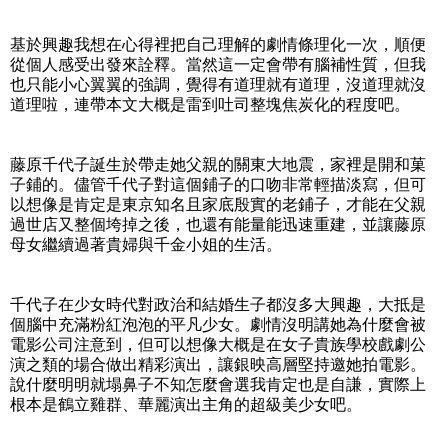
基於興趣我想在心得裡把自己理解的劇情條理化一次，順便
從個人感受出發來詮釋。當然這一定會帶有腦補性質，但我
也只能小心翼翼的強調，覺得有道理就有道理，沒道理就沒
道理啦，連帶本文大概是雷到吐司整塊焦炭化的程度吧。
藤原千代子誕生於帶走她父親的關東大地震，家裡是開和菓
子鋪的。儘管千代子對這個鋪子的口吻非常輕描淡寫，但可
以想像是肯定是東京知名且家底殷實的老鋪子，才能在父親
過世店又整個垮掉之後，也還有能量能迅速重建，並讓藤原
母女繼續過著貴婦與千金小姐的生活。
千代子在少女時代對政治和結婚生子都沒多大興趣，大抵是
個腦中充滿粉紅泡泡的平凡少女。劇情沒明講她為什麼會被
電影公司注意到，但可以想像大概是在女子貴族學校戲劇公
演之類的場合做出精彩演出，讓銀映高層堅持邀她拍電影。
說什麼明明就塌鼻子不知怎麼會選我肯定也是自謙，實際上
根本是鶴立雞群、華麗演出主角的超級美少女吧。