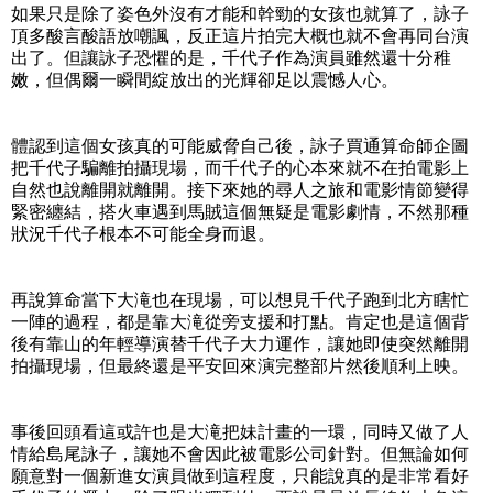
如果只是除了姿色外沒有才能和幹勁的女孩也就算了，詠子
頂多酸言酸語放嘲諷，反正這片拍完大概也就不會再同台演
出了。但讓詠子恐懼的是，千代子作為演員雖然還十分稚
嫩，但偶爾一瞬間綻放出的光輝卻足以震憾人心。
體認到這個女孩真的可能威脅自己後，詠子買通算命師企圖
把千代子騙離拍攝現場，而千代子的心本來就不在拍電影上
自然也說離開就離開。接下來她的尋人之旅和電影情節變得
緊密纏結，搭火車遇到馬賊這個無疑是電影劇情，不然那種
狀況千代子根本不可能全身而退。
再說算命當下大滝也在現場，可以想見千代子跑到北方瞎忙
一陣的過程，都是靠大滝從旁支援和打點。肯定也是這個背
後有靠山的年輕導演替千代子大力運作，讓她即使突然離開
拍攝現場，但最終還是平安回來演完整部片然後順利上映。
事後回頭看這或許也是大滝把妹計畫的一環，同時又做了人
情給島尾詠子，讓她不會因此被電影公司針對。但無論如何
願意對一個新進女演員做到這程度，只能說真的是非常看好