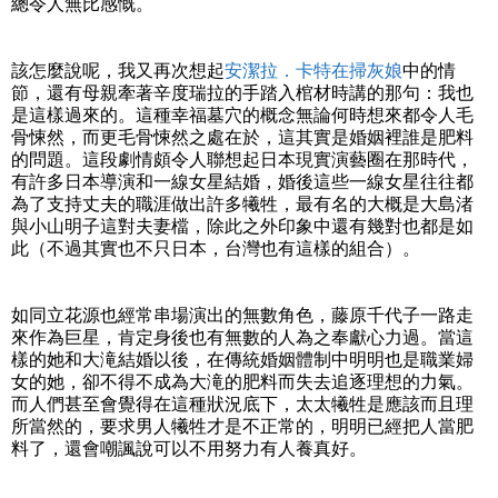
總令人無比感慨。
該怎麼說呢，我又再次想起
安潔拉．卡特在掃灰娘
中的情
節，還有母親牽著辛度瑞拉的手踏入棺材時講的那句：我也
是這樣過來的。這種幸福墓穴的概念無論何時想來都令人毛
骨悚然，而更毛骨悚然之處在於，這其實是婚姻裡誰是肥料
的問題。這段劇情頗令人聯想起日本現實演藝圈在那時代，
有許多日本導演和一線女星結婚，婚後這些一線女星往往都
為了支持丈夫的職涯做出許多犧牲，最有名的大概是大島渚
與小山明子這對夫妻檔，除此之外印象中還有幾對也都是如
此（不過其實也不只日本，台灣也有這樣的組合）。
如同立花源也經常串場演出的無數角色，藤原千代子一路走
來作為巨星，肯定身後也有無數的人為之奉獻心力過。當這
樣的她和大滝結婚以後，在傳統婚姻體制中明明也是職業婦
女的她，卻不得不成為大滝的肥料而失去追逐理想的力氣。
而人們甚至會覺得在這種狀況底下，太太犧牲是應該而且理
所當然的，要求男人犧牲才是不正常的，明明已經把人當肥
料了，還會嘲諷說可以不用努力有人養真好。