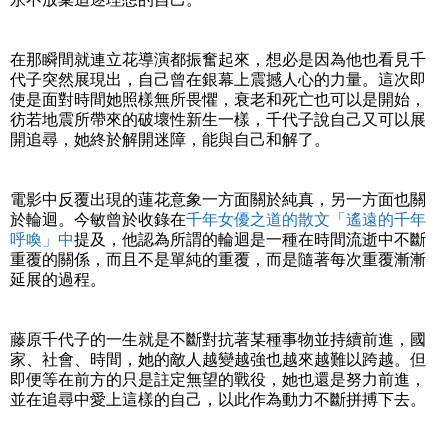
在那瞬間就連立花導演都振奮起來，想必是因為他也看見千
代子突然展現出，自己曾在銀幕上震撼人心的力量。這次即
使是面對時間她照樣無所畏懼，衰老和死亡也可以是開始，
彷若地震所帶來的破壞性新生一樣，千代子說自己又可以展
開追尋，她終於解開迷障，能與自己和解了。
電影中反覆出現的蓮花意象一方面關於純真，另一方面也關
於輪迴。今敏曾於收錄在
千年女優之道的散文「遙遠的千年
呼喚」中
提及，他認為所謂的輪迴是一種在時間流逝中不斷
重覆的關係，而且不是單純的重覆，而是隨著每次重覆漸漸
延展的過程。
藤原千代子的一生就是不斷對抗著某種事物並持續前進，國
家、社會、時間，她的敵人越變越強也越來越難以跨越。但
即便等在前方的只是註定無望的戰役，她也還是努力前進，
並在追尋中愛上這樣的自己，以此作為動力不斷拼搏下去。