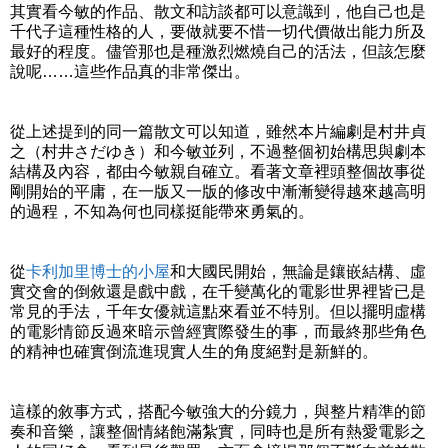
其實看今敏的作品、散文和訪談都可以意識到，他自己也是
千代子這種性格的人，要做就要不惜一切代價做出能力所及
最好的程度。儘管那也是種激烈燃燒自己的活法，但該怎麼
說呢……這些作品真的非常傑出。
從上述提到的同一篇散文可以知道，雖然本片編劇是村井貞
之（村井さだゆき）和今敏並列，不過整個初始構思與劇本
結構及內容，都由今敏親自確立。看著文章裡頭整個故事從
剛開始的平庸，在一版又一版的修改中漸漸變得越來越高明
的過程，不知為何也同樣挺能帶來勇氣的。
從
卡利加里博士的小屋
和大國民開始，無論是鑲嵌結構、虛
實交會的倒敘還是戲中戲，在千變萬化的電影世界裡皆已是
常見的手法，千年女優就這點來看並不特別。但以擺明虛構
的電影情節反過來暗示曾經實際發生的事，而最終那些角色
的精神也確實倒流進現實人生的角度絕對是新鮮的。
這樣的敘事方式，搭配今敏強大的分鏡力，與整片精準的節
奏和音樂，讓整個情緒飽滿紮實，同時也是所有熱愛電影之