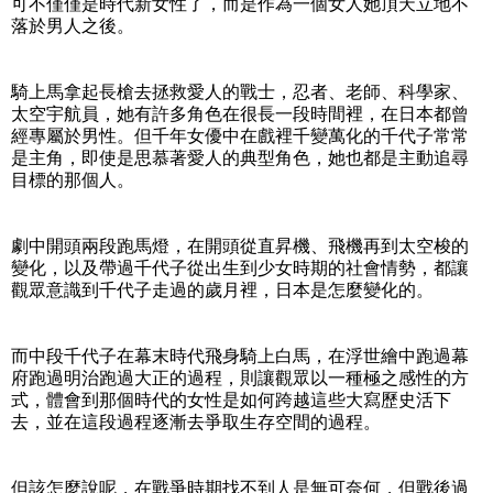
可不僅僅是時代新女性了，而是作為一個女人她頂天立地不
落於男人之後。
騎上馬拿起長槍去拯救愛人的戰士，忍者、老師、科學家、
太空宇航員，她有許多角色在很長一段時間裡，在日本都曾
經專屬於男性。但千年女優中在戲裡千變萬化的千代子常常
是主角，即使是思慕著愛人的典型角色，她也都是主動追尋
目標的那個人。
劇中開頭兩段跑馬燈，在開頭從直昇機、飛機再到太空梭的
變化，以及帶過千代子從出生到少女時期的社會情勢，都讓
觀眾意識到千代子走過的歲月裡，日本是怎麼變化的。
而中段千代子在幕末時代飛身騎上白馬，在浮世繪中跑過幕
府跑過明治跑過大正的過程，則讓觀眾以一種極之感性的方
式，體會到那個時代的女性是如何跨越這些大寫歷史活下
去，並在這段過程逐漸去爭取生存空間的過程。
但該怎麼說呢，在戰爭時期找不到人是無可奈何，但戰後過