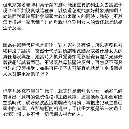
但東京知名老牌和菓子鋪怎麼可能讓重要的獨生女去當戲子
呢？倒不如說真做這種事，以後還怎麼找個好對象結婚啊！
於是面對銀映專務拿國家大義出來壓人的同時，強勢（不然
怎麼撐起一家老鋪？）的母親也立刻用女人的責任就是結婚
生子反嗆。
因為在那時代這也是正論，對方家裡又有錢，所以專務也被
堵得沒了話講。當然千代子對所謂報效國家或者什麼女人的
責任都沒興趣，她當時大概只覺得拍電影感覺有趣又光鮮亮
麗很想試試看而已。不過既然母親堅決反對，再怎麼不高興
也只能咬牙接受，如果再這樣下去可能真的就是乖乖找個男
人入贅繼承家業了吧？
但平凡終究不屬於千代子，就算只是個無名少女，她卻已經
有著出乎意料的強勢性格和主觀意識。這讓她敢在那個軍國
主義時代，硬著頭皮說謊欺騙政府特務，再把逃犯藏進自己
家中的倉庫。在那短暫的相處中，千代子大概是第一次遇上
心懷理想，並不惜一切代價去拼命的人。