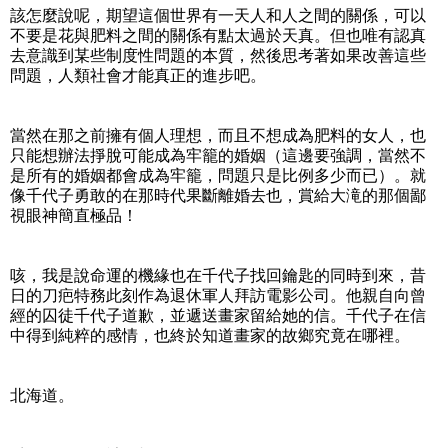
該怎麼說呢，期望這個世界有一天人和人之間的關係，可以
不要是花與肥料之間的關係有點太過於天真。但也唯有認真
去意識到某些制度性問題的本質，然後思考著如果改善這些
問題，人類社會才能真正的進步吧。
當然在那之前擁有個人理想，而且不想成為肥料的女人，也
只能想辦法掙脫可能成為牢籠的婚姻（這邊要強調，當然不
是所有的婚姻都會成為牢籠，問題只是比例多少而已）。就
像千代子勇敢的在那時代果斷離婚去也，賞給大滝的那個鄙
視眼神簡直極品！
咳，我是說命運的機緣也在千代子找回鑰匙的同時到來，昔
日的刀疤特務此刻作為退休軍人拜訪電影公司。他親自向曾
經的囚徒千代子道歉，並遞送畫家留給她的信。千代子在信
中得到純粹的感情，也終於知道畫家的故鄉究竟在哪裡。
北海道。