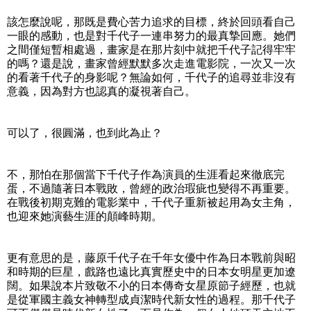
該怎麼說呢，那既是費心苦力追求的目標，終於回頭看自己
一眼的感動，也是對千代子一連串努力的最真摯回應。她們
之間僅短暫相處過，畫家是在那片刻中就把千代子記得牢牢
的嗎？還是說，畫家曾經默默多次走進電影院，一次又一次
的看著千代子的身影呢？無論如何，千代子的追尋並非沒有
意義，因為對方也認真的凝視著自己。
可以了，很圓滿，也到此為止？
不，那怕在那個當下千代子作為演員的生涯看起來徹底完
蛋，不過隨著日本戰敗，曾經的政治瑕疵也變得不再重要。
在戰後初期克難的電影業中，千代子重新被起用為女主角，
也迎來她演藝生涯的顛峰時期。
更有意思的是，藤原千代子在千年女優中作為日本戰前與昭
和時期的巨星，戲路也遠比真實歷史中的日本女明星更加遼
闊。如果說本片致敬不小的日本傳奇女星原節子經歷，也就
是從軍國主義女神轉型成貞潔時代新女性的過程。那千代子