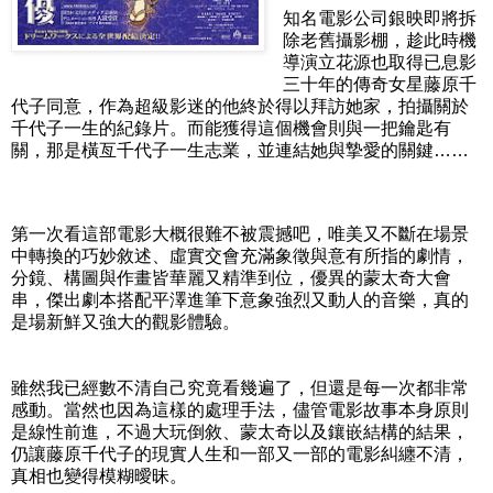
知名電影公司銀映即將拆
除老舊攝影棚，趁此時機
導演立花源也取得已息影
三十年的傳奇女星藤原千
代子同意，作為超級影迷的他終於得以拜訪她家，拍攝關於
千代子一生的紀錄片。而能獲得這個機會則與一把鑰匙有
關，那是橫亙千代子一生志業，並連結她與摯愛的關鍵……
第一次看這部電影大概很難不被震撼吧，唯美又不斷在場景
中轉換的巧妙敘述、虛實交會充滿象徵與意有所指的劇情，
分鏡、構圖與作畫皆華麗又精準到位，優異的蒙太奇大會
串，傑出劇本搭配平澤進筆下意象強烈又動人的音樂，真的
是場新鮮又強大的觀影體驗。
雖然我已經數不清自己究竟看幾遍了，但還是每一次都非常
感動。當然也因為這樣的處理手法，儘管電影故事本身原則
是線性前進，不過大玩倒敘、蒙太奇以及鑲嵌結構的結果，
仍讓藤原千代子的現實人生和一部又一部的電影糾纏不清，
真相也變得模糊曖昧。