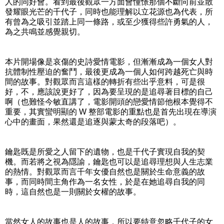
人的同好會。看到最後觀眾一方面會憧憬那個不斷向前並散
發耀眼光芒的千代子，同時也能理解以立花源也為代表，所
有曾為之吸引並踏上同一條路，或至少獲得些許勇氣的人，
為之共鳴並感覺親切。
本片開場像是哀傷的史詩愛情電影，但漸漸成為一個女人對
抗體制性壓迫的奮鬥，最後更成為一個人如何跨越死亡與時
間的故事。對觀眾而言這樣的轉折有些出乎意料，可是很
好，不，應該說更好了，因為要呈現的是追尋著目標的自己
啊（也難怪今敏直講了，電影開頭的戀愛情節他根本覺得不
重要，其實蠻明顯的 W 整部電影的重點也是首先出現在導演
心中的畫面，果然還是追逐與蒙太奇的段落吧）。
鑰匙既是所愛之人留下的遺物，也是千代子實現自我的契
機。而若將之視為隱諭，鑰匙也可以是追尋理想與人生志業
的熱情。對觀眾而言千年女優自然也是關於生命意義的故
事，而同時間主角作為一名女性，於是在她追尋自我的同
時，這自然也是一則關於女權的故事。
當然女人的故事也是人的故事，所以要特意忽略千代子的女