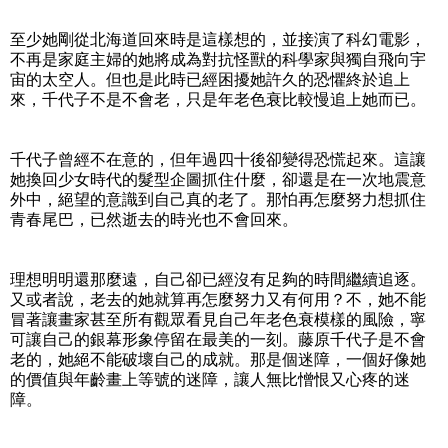
至少她剛從北海道回來時是這樣想的，並接演了科幻電影，
不再是家庭主婦的她將成為對抗怪獸的科學家與獨自飛向宇
宙的太空人。但也是此時已經困擾她許久的恐懼終於追上
來，千代子不是不會老，只是年老色衰比較慢追上她而已。
千代子曾經不在意的，但年過四十後卻變得恐慌起來。這讓
她換回少女時代的髮型企圖抓住什麼，卻還是在一次地震意
外中，絕望的意識到自己真的老了。那怕再怎麼努力想抓住
青春尾巴，已然逝去的時光也不會回來。
理想明明還那麼遠，自己卻已經沒有足夠的時間繼續追逐。
又或者說，老去的她就算再怎麼努力又有何用？不，她不能
冒著讓畫家甚至所有觀眾看見自己年老色衰模樣的風險，寧
可讓自己的銀幕形象停留在最美的一刻。藤原千代子是不會
老的，她絕不能破壞自己的成就。那是個迷障，一個好像她
的價值與年齡畫上等號的迷障，讓人無比憎恨又心疼的迷
障。