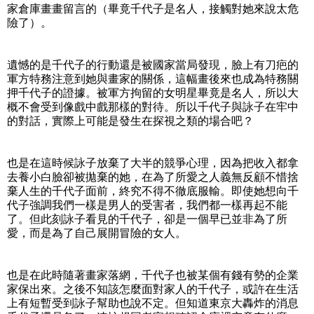
家倉庫畫畫留言的（畢竟千代子是名人，接觸對她來說太危
險了）。
遺憾的是千代子的行動還是被國家當局發現，臉上有刀疤的
軍方特務注意到她與畫家的關係，這幅畫後來也成為特務關
押千代子的證據。被軍方拘留的女明星畢竟是名人，所以大
概不會受到像戲中戲那樣的對待。所以千代子與詠子在牢中
的對話，實際上可能是發生在探視之類的場合吧？
也是在這時候詠子放棄了大半的競爭心理，因為把收入都拿
去養小白臉卻被拋棄的她，在為了所愛之人義無反顧不惜捨
棄人生的千代子面前，終究不得不徹底服輸。即使她想向千
代子強調我們一樣是男人的受害者，我們都一樣再起不能
了。但此刻詠子看見的千代子，卻是一個早已並非為了所
愛，而是為了自己展開冒險的女人。
也是在此時隨著畫家落網，千代子也被某個有錢有勢的企業
家保出來。之後不知該怎麼面對家人的千代子，或許在生活
上有短暫受到詠子幫助也說不定。但知道東京大轟炸的消息