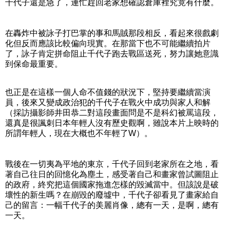
千代子還是急了，連忙趕回老家想確認倉庫裡究竟有什麼。
在轟炸中被詠子打巴掌的事和馬賊那段相反，看起來很戲劇
化但反而應該比較偏向現實。在那當下也不可能繼續拍片
了，詠子肯定拼命阻止千代子跑去戰區送死，努力讓她意識
到保命最重要。
也正是在這樣一個人命不值錢的狀況下，堅持要繼續當演
員，後來又變成政治犯的千代子在戰火中成功與家人和解
（採訪攝影師井田恭二對這段畫面問是不是科幻被罵這段，
還真是很諷刺日本年輕人沒有歷史觀啊，雖說本片上映時的
所謂年輕人，現在大概也不年輕了W）。
戰後在一切夷為平地的東京，千代子回到老家所在之地，看
著自己往日的回憶化為塵土，感受著自己和畫家曾試圖阻止
的政府，終究把這個國家拖進怎樣的毀滅當中。但該說是破
壞性的新生嗎？在崩毀的廢墟中，千代子卻看見了畫家給自
己的留言：一幅千代子的美麗肖像，總有一天，是啊，總有
一天。