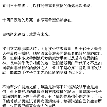
直到三十年後，可以打開最重要寶物的鑰匙再次出現。
十四日夜晚的月亮，象徵著希望仍然存在。
目標尚未達成，就還有未來。
接到立花導演聯絡時，同意接受訪談這事，對千代子大概是
人生最後一搏吧。她的管家美濃表面是豪爽能幹的單純歐巴
桑，但劇中多次帶到她巧妙的應對手腕以及若有所思的眼
神。長年與千代子相處的她，恐怕是最明白千代子才不是如
同表面那麼釋然的優雅之人，並且半是心疼半是期待這次訪
談，能成為千代子走出內心陰影的契機也說不定。
不過至少在開始之前，無論是誰都不知道訪談結果會是如
何。但不斷變壞的健康與越來越模糊的記憶，還是讓千代子
意識到再拖下去不是辦法。有了鑰匙作為強心劑之後，千代
子總算鼓起勇氣試著再次回歸銀幕，她要講述自己的生命歷
程，也正視已經完全老去的自己。