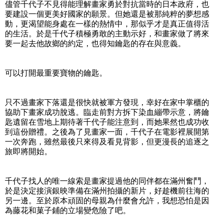
儘管千代子不見得能理解畫家勇於對抗當時的日本政府，也
要建設一個更美好國家的願景。但她還是被那純粹的夢想感
動，更渴望能身處在一樣的熱情中，那似乎才是真正值得活
的生活。於是千代子積極勇敢的主動示好，和畫家做了將來
要一起去他故鄉的約定，也得知鑰匙的存在與意義。
可以打開最重要寶物的鑰匙。
只不過畫家下落還是很快就被軍方發現，幸好在家中掌櫃的
協助下畫家成功脫逃。臨走前對方拆下染血繃帶示意，將鑰
匙遺留在雪地上期待著千代子能注意到，而她果然也成功收
到這份贈禮。之後為了見畫家一面，千代子在電影裡展開第
一次奔跑，雖然最後只來得及看見背影，但更漫長的追逐之
旅即將開始。
千代子找人的唯一線索是畫家提過他的同伴都在滿州奮鬥，
於是決定接演銀映準備在滿州拍攝的新片，好趁機前往海的
另一邊。至於原本頑固的母親為什麼會允許，我想恐怕是因
為藤花和菓子鋪的立場變危險了吧。