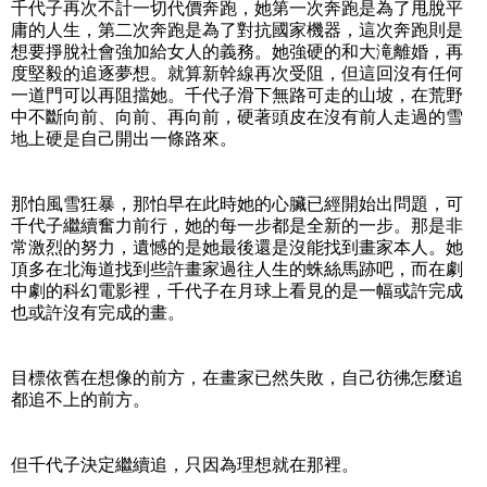
千代子再次不計一切代價奔跑，她第一次奔跑是為了甩脫平
庸的人生，第二次奔跑是為了對抗國家機器，這次奔跑則是
想要掙脫社會強加給女人的義務。她強硬的和大滝離婚，再
度堅毅的追逐夢想。就算新幹線再次受阻，但這回沒有任何
一道門可以再阻擋她。千代子滑下無路可走的山坡，在荒野
中不斷向前、向前、再向前，硬著頭皮在沒有前人走過的雪
地上硬是自己開出一條路來。
那怕風雪狂暴，那怕早在此時她的心臟已經開始出問題，可
千代子繼續奮力前行，她的每一步都是全新的一步。那是非
常激烈的努力，遺憾的是她最後還是沒能找到畫家本人。她
頂多在北海道找到些許畫家過往人生的蛛絲馬跡吧，而在劇
中劇的科幻電影裡，千代子在月球上看見的是一幅或許完成
也或許沒有完成的畫。
目標依舊在想像的前方，在畫家已然失敗，自己彷彿怎麼追
都追不上的前方。
但千代子決定繼續追，只因為理想就在那裡。