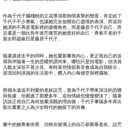
作為千代子腦殘粉的立花導演那熱情真摯的態度，肯定給了
千代子不少勇氣，也讓她完全放開自己盡情的表演。而這回
她演的不再是電影裡的虛構角色，而是藤原千代子自己，而
且還是一個比長年迷茫痛苦的她更好的自己：青春不老的千
面女郎超級巨星藤原千代子。
隨著講述生平的同時，她也重新審視內心，更正視自己的追
尋與伴隨著一生的恐懼所謂何來。哪怕只是拍電影，但演員
入戲太深並不算少見。有時某些情節甚至會成為自我暗示，
逆流回到演員的生活當中，鑽入內心每個空洞裡腐敗。
那個永遠追不到愛的老妖詛咒，曾為千代子帶來深沈的恐懼
與焦慮，但都過了那麼多年，這份情緒也慢慢變淡了。隨著
訪談正視自己為何放棄演戲的理由後，千代子事隔多年再次
取出重要之人為少女時代的她留下的肖像。
畫中的她青春依舊，但映在玻璃上的自己卻垂垂老矣。詛咒