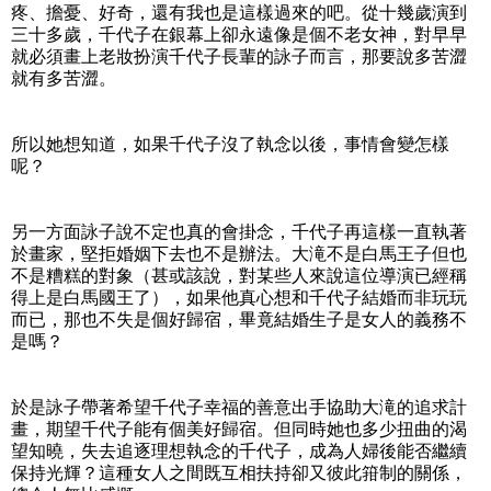
疼、擔憂、好奇，還有我也是這樣過來的吧。從十幾歲演到
三十多歲，千代子在銀幕上卻永遠像是個不老女神，對早早
就必須畫上老妝扮演千代子長輩的詠子而言，那要說多苦澀
就有多苦澀。
所以她想知道，如果千代子沒了執念以後，事情會變怎樣
呢？
另一方面詠子說不定也真的會掛念，千代子再這樣一直執著
於畫家，堅拒婚姻下去也不是辦法。大滝不是白馬王子但也
不是糟糕的對象（甚或該說，對某些人來說這位導演已經稱
得上是白馬國王了），如果他真心想和千代子結婚而非玩玩
而已，那也不失是個好歸宿，畢竟結婚生子是女人的義務不
是嗎？
於是詠子帶著希望千代子幸福的善意出手協助大滝的追求計
畫，期望千代子能有個美好歸宿。但同時她也多少扭曲的渴
望知曉，失去追逐理想執念的千代子，成為人婦後能否繼續
保持光輝？這種女人之間既互相扶持卻又彼此箝制的關係，