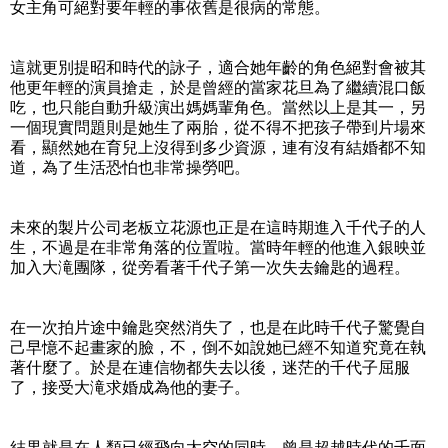
女主角可絕對要年輕的事依舊是很病的常態。
這就更別提昭和時代的詠子，適合她年齡的角色絕對會被其
他更年輕的演員搶走，於是曾經的當家花旦為了繼續混口飯
吃，也只能自動升級演出媽媽輩角色。當然以上是其一，另
一個現實問題則是她生了兩胎，從不得不把孩子帶到片場來
看，顯然她在育兒上沒得到多少資源，連有沒有結婚都不知
道，為了生活恐怕也非常操勞吧。
未來的製片公司老板立花源也正是在這時期進入千代子的人
生，不過是在非常角落的位置啦。當時年輕的他進入銀映並
加入大滝團隊，從旁看著千代子第一次失去鑰匙的過程。
在一次拍片途中鑰匙突然消失了，也是在此時千代子驚覺自
己早憶不起畫家的臉，不，倒不如說她已經不知道究竟在執
著什麼了。於是在連信物都失去以後，迷茫的千代子屈服
了，接受大滝求婚成為他的妻子。
結果就是在人類已經飛向太空的同時，曾是超越時代的千面