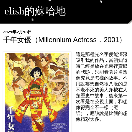
elish的蘇哈地
2021年2月13日
千年女優（Millennium Actress．2001）
這是那種光名字便能深深
吸引我的作品，當初知道
時已經是放在光南裡賣碟
的狀態，只能看著片名想
像究竟是怎樣的故事。不
用說妄想自然很八股的是
不老不死的美人穿梭在人
類歷史中故事，後來第一
次看是在公視上面，和想
像得完全不一樣（廢
話），應該說是比我的想
像精彩太多。