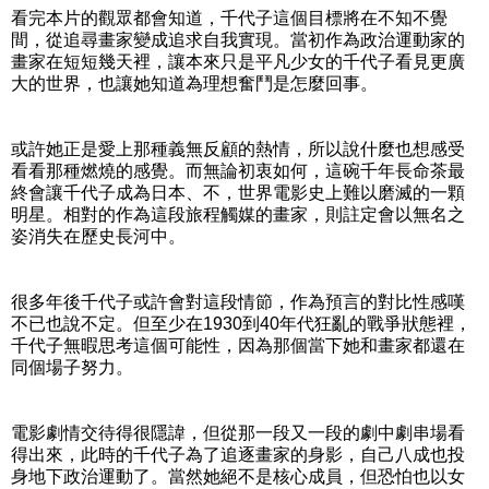
看完本片的觀眾都會知道，千代子這個目標將在不知不覺
間，從追尋畫家變成追求自我實現。當初作為政治運動家的
畫家在短短幾天裡，讓本來只是平凡少女的千代子看見更廣
大的世界，也讓她知道為理想奮鬥是怎麼回事。
或許她正是愛上那種義無反顧的熱情，所以說什麼也想感受
看看那種燃燒的感覺。而無論初衷如何，這碗千年長命茶最
終會讓千代子成為日本、不，世界電影史上難以磨滅的一顆
明星。相對的作為這段旅程觸媒的畫家，則註定會以無名之
姿消失在歷史長河中。
很多年後千代子或許會對這段情節，作為預言的對比性感嘆
不已也說不定。但至少在1930到40年代狂亂的戰爭狀態裡，
千代子無暇思考這個可能性，因為那個當下她和畫家都還在
同個場子努力。
電影劇情交待得很隱諱，但從那一段又一段的劇中劇串場看
得出來，此時的千代子為了追逐畫家的身影，自己八成也投
身地下政治運動了。當然她絕不是核心成員，但恐怕也以女