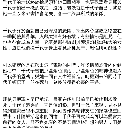
千代子的老妖終於抬起頭和她四目相望，也讓觀眾看見那與
千代子如出一徹的淚痣。沒錯，老妖就是千代子自己，就是
她一直以來都害怕會老去、會一生終無所成的象徵。
千代子終於面對自己最深層的恐懼，挖出內心腐敗之物並在
一瞬間使其昇華。入戲太深有好有壞，有些情節是詛咒，但
也有些會成為力量。究竟是那些編劇與導演幻想出強大的女
性，還是他們從千代子身上看見那種意志、韌性與可能性？
可以確定的是在演出這些電影的同時，許多情節逐漸內化到
她心中。千代子曾把那些角色演活，那些角色的精神也融入
千代子的靈魂，與她一同在人生裡前進。時機到來的同時千
代子頓悟了，並在死前一刻終於獲得心靈的平靜。
即使刀疤軍人早已承認，畫家在多年以前早已被他刑求致
死，千代子追逐的一直是個幻影。但對千代子來說，見不見
得到畫家已經不是重點。此刻曾作為精神支柱的鑰匙也重回
手中，伴隨鮮活起來的回憶，千代子再次成為可以為愛奮力
前行的女人。只不過她愛的不是某個追逐理想的男人，而是
永不放棄追逐理想的自己。