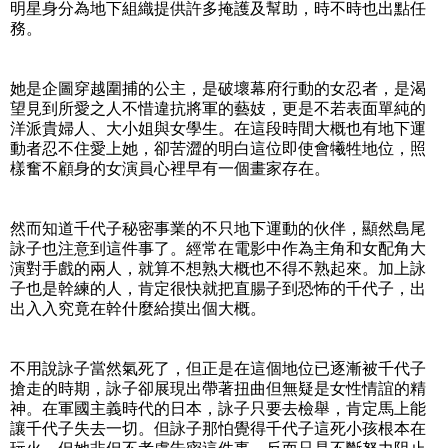
明星身分為地下組織提供許多掩護及幫助，時不時也出點任
務。
她是企圖穿越圍捕的公主，是破壞幕府行動的女忍者，是渴
望見到所愛之人不惜違抗將軍的藝妓，更是不若表面單純的
洋派貴婦人、大小姐與女學生。在這段時間大概也有地下運
動者忍不住愛上她，卻苦澀的明白這位即使會犧牲地位，照
樣奮不顧身的女演員心裡早有一個畫家存在。
然而知道千代子秘密事業的不只地下運動的伙伴，顯然島尾
詠子也注意到這件事了。經常在電影中作為主角和女配角大
演對手戲的兩人，就算不想熟大概也不得不熟起來。加上詠
子也是幹練的人，肯定很快就把直腸子到恐怖的千代子，出
出入入究竟在幹什麼給摸出個大概。
不用說詠子當然氣死了，但正是在這個地位已逐漸被千代子
搶走的時期，詠子卻展現出帶著扭曲但無疑是女性情誼的精
神。在軍國主義時代的日本，詠子只要去檢舉，肯定馬上能
讓千代子失去一切。但詠子那怕覺得千代子這死小孩根本在