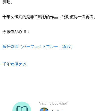
廣吧。
千年女優真的是非常精彩的作品，絕對值得一看再看。
今敏作品心得：
藍色恐懼（パーフェクトブルー．1997）
千年女優之道