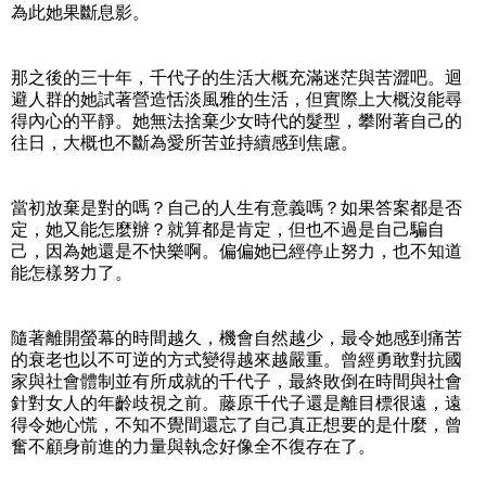
為此她果斷息影。
那之後的三十年，千代子的生活大概充滿迷茫與苦澀吧。迴
避人群的她試著營造恬淡風雅的生活，但實際上大概沒能尋
得內心的平靜。她無法捨棄少女時代的髮型，攀附著自己的
往日，大概也不斷為愛所苦並持續感到焦慮。
當初放棄是對的嗎？自己的人生有意義嗎？如果答案都是否
定，她又能怎麼辦？就算都是肯定，但也不過是自己騙自
己，因為她還是不快樂啊。偏偏她已經停止努力，也不知道
能怎樣努力了。
隨著離開螢幕的時間越久，機會自然越少，最令她感到痛苦
的衰老也以不可逆的方式變得越來越嚴重。曾經勇敢對抗國
家與社會體制並有所成就的千代子，最終敗倒在時間與社會
針對女人的年齡歧視之前。藤原千代子還是離目標很遠，遠
得令她心慌，不知不覺間還忘了自己真正想要的是什麼，曾
奮不顧身前進的力量與執念好像全不復存在了。