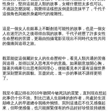
性身分，堅持這就是人類的故事，女權什麼想太多也可以。
不過該怎麼說呢，我覺得這樣想反倒是刻意抹平了，千代子
這個角色與她所身處時代的複雜性。
這是一個女人在銀幕上不斷創造可能性的故事，也是一個女
人在迷茫許久之後尋得自我的故事。千代子經歷了許多女性
生命歷程的苦澀，更藉由拍攝電影呈現出不同時代女性共同
的傷痛與追尋之旅。
觀眾能從這個屬於女人的生命歷程中，看見人類共通的苦痛
與追尋，並得以深入思考其中的意義。如果願意放開心胸，
隨著共鳴牽引出思考與同理心，便能看見本片還有這個世界
更深刻豐富的面貌。言盡於此，進一步的事就不講得更明
了。
我至今還記得在2010年聽聞今敏死訊的震驚，直到現在想起
此事仍十分不捨。對比已過人生顛峰的創作者，尚處於生涯
顛峰之人的早逝總令我格外惋惜。寫到這邊忍不住又感傷起
來，但即便感傷，也只能握緊僅有的作品好好珍惜並持續推