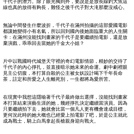
千代子的潛力。除了眼光獨到外，要說是是放長線釣大魚這
線也真的放得有夠長，難怪之後千代子對大滝那麼沒戒心。
無論中間發生什麼波折，千代子在滿州拍攝的這部愛國電影
都讓她變得小有名氣，所以回到國內後她面臨重大的人生關
卡：在滿州沒能找到畫家的千代子是要繼續拍電影，還是放
棄演戲，乖乖回去當她的千金大小姐？
片中以戰國時代城堡天守裡的奇幻電影情節，精妙的交待了
千代子的內心掙扎，並直接暗示她未來的命運。劇中劇裡眼
見主公切腹，本打算自殺的公主被女妖設計喝下千年長命
茶，註定和所愛之人生離死別，一生都將為愛所苦。
在現實中我想這隱喻著千代子最終做出選擇，沒能找到畫家
本打算結束演藝生涯的她，幾經掙扎決定繼續當演員。因為
只要繼續拍下去，她就會比當一個凡人更有機會達成目標，
更何況此時的她大概也已經愛上拍電影了吧，於是公主就此
成為戰士，騎上白馬拿起長槍親身迎向戰火。