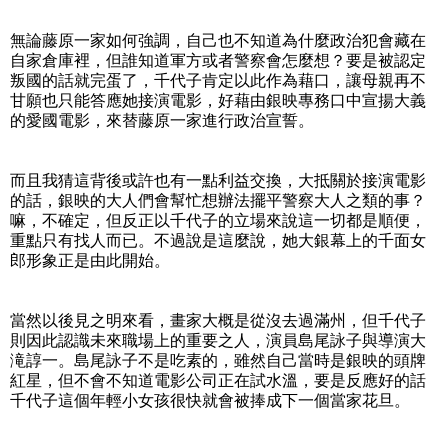
無論藤原一家如何強調，自己也不知道為什麼政治犯會藏在
自家倉庫裡，但誰知道軍方或者警察會怎麼想？要是被認定
叛國的話就完蛋了，千代子肯定以此作為藉口，讓母親再不
甘願也只能答應她接演電影，好藉由銀映專務口中宣揚大義
的愛國電影，來替藤原一家進行政治宣誓。
而且我猜這背後或許也有一點利益交換，大抵關於接演電影
的話，銀映的大人們會幫忙想辦法擺平警察大人之類的事？
嘛，不確定，但反正以千代子的立場來說這一切都是順便，
重點只有找人而已。不過說是這麼說，她大銀幕上的千面女
郎形象正是由此開始。
當然以後見之明來看，畫家大概是從沒去過滿州，但千代子
則因此認識未來職場上的重要之人，演員島尾詠子與導演大
滝諄一。島尾詠子不是吃素的，雖然自己當時是銀映的頭牌
紅星，但不會不知道電影公司正在試水溫，要是反應好的話
千代子這個年輕小女孩很快就會被捧成下一個當家花旦。