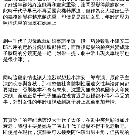
了好幾年卻始終沒能再和畫家重聚，讓問題變得嚴肅起來。
此時千代子早已不再受國家機器壓迫，但作為女人結婚生子
的義務卻變得越來越沈重，即便是是當紅女星，年齡的壓力
照樣沈重的籠罩在她頭上。
劇中千代子與母親就結婚事誼爭論一段，巧妙致敬小津安二
郎常用的定格分鏡與臉部特寫，而隨後母親的臉突然變成詠
子臉龐的分鏡更是一絕（附帶一提，劇中常出現火車場景也
是很小津）。
同時這段劇情也讓人強烈聯想起小津安二郎導演、原節子主
演的晚春與麥秋，那種整個社會體制性逼迫女性無論如何都
要結婚，否則根本不會有未來、沈重又無奈的氛圍令人印象
深刻。而這正是千代子無論在現實還是戲裡都不得不承受的
事，針對女性的年齡歧視放到詠子身上甚至更加無情。
其實詠子的年紀應該沒大千代子太多，在劇中突然顯得如此
衰老，我想主要是她為了演出千代子母親不得不化老妝吧。
即使是在現代，演藝圈可以接受阿伯演出男主角，但搭配的