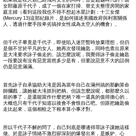
女郎藤原千代子，成了一個在家打掃、替丈夫整理房間的家
庭主婦（看到這段我也不得不想起水星計劃：十三女傑
(Mercury 13)這部紀錄片，是如何描述美國政府與利害關係
人，透過什麼手段卑劣搞掉女性成為太空人的機會）。
但千代子畢竟是千代子，即使陷入迷茫暫時放棄理想，但仍
是個不甘於平凡的女人。她再次發現鑰匙，同時也查出原來
是大滝要求詠子偷走的。該怎麼說呢，我覺得詠子偷走鑰匙
一段要說有沒有惡意當然多少是有，但要說惡意不大的話倒
仍是惡意滿滿。
首先詠子自承協助大滝是因為當年自己在滿州搞的那齣算命
師爛戲，讓她被大滝抓到把柄。但該怎麼說呢，都那麼久以
前的事了，是還能當作什麼把柄？唯一還真的值得擔心的，
大概也只有千代子知道以後會不會恨自己吧。但跟把鑰匙偷
走比起來，這個相較之下根本算小事才對。
所以千代子不解的問了，自己到底是哪邊得罪詠子讓她這樣
做。於是詠子情緒不激烈卻深刻的爆發出來，是嫉妒、心