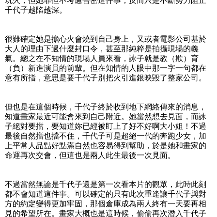
玩火，但她非但不考慮告密這件事，反而只是不斷努力阻止
千代子越陷越深。
很難確定她是擔心火會燒到自己身上，又或者電影公司基於
大人的理由下過什麼封口令，甚至那純粹是拍攝現場的義
氣。總之在不知情的現場人員來看，詠子就是教（欺）育
（負）新進演員的前輩。但在知情的人眼中那一字一句都在
意有所指，意思是要千代子別把火引進銀映毀了整家公司。
但也是在這個時候，千代子終於收到地下網絡傳來的消息，
知道畫家最近可能會來到自己附近。她當然想去見面，而詠
子絕對要擋，要知道妳已經被盯上了好不好啊大小姐！不過
最後自然擋也擋不住，千代子可是超絕一代的奔跑少女，加
上平常人品點好點滿自然也容易得到幫助，於是她和畫家的
命運再次交會，但這也是兩人此生最後一次見面。
不過當然無論是千代子還是第一次看本片的觀眾，此時此刻
都不會知道這件事。可以確定的只有此次重逢讓千代子與對
方的約定變得更加牢固，那個倉庫成為兩人終有一天要再相
見的希望所在。畫家大概也是這時候，偷偷再次潛入千代子