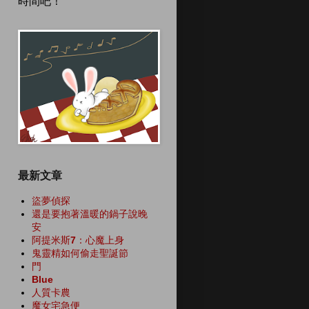
時間吧！
最新文章
盜夢偵探
還是要抱著溫暖的鍋子說晚
安
阿提米斯7：心魔上身
鬼靈精如何偷走聖誕節
門
Blue
人質卡農
魔女宅急便