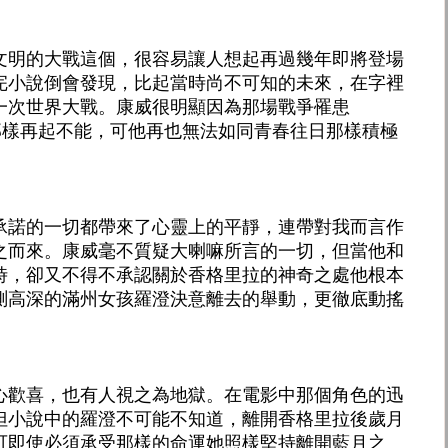
文明的大戰這個，很容易讓人想起再過幾年即將登場
完小說倒會發現，比起當時尚不可知的未來，在字裡
一次世界大戰。康威很明顯因為那場戰爭罹患
那樣再起不能，可他再也無法如同青春往日那樣積極
承諾的一切都帶來了心靈上的平靜，連帶對我而言作
之而來。康威毫不質疑大喇嘛所言的一切，但當他和
時，卻又不得不承認關於香格里拉的神奇之處他根本
測高深的滿州女孩羅澄決意離去的舉動，更徹底動搖
心歡喜，也有人視之為地獄。在電影中那個角色的迅
但小說中的羅澄不可能不知道，離開香格里拉後歲月
可即使必須承受那樣的命運她照樣堅持離開藍月之