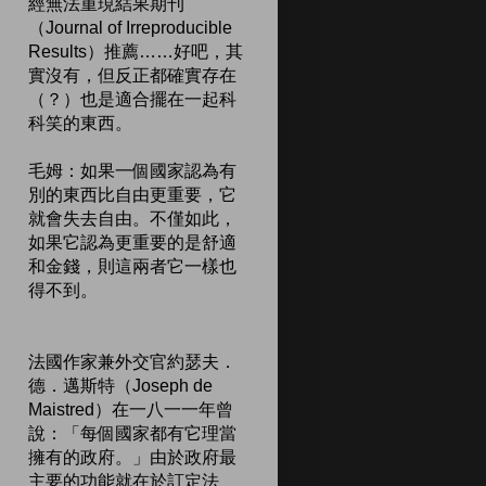
經無法重現結果期刊
（Journal of Irreproducible
Results）推薦……好吧，其
實沒有，但反正都確實存在
（？）也是適合擺在一起科
科笑的東西。
毛姆：如果一個國家認為有
別的東西比自由更重要，它
就會失去自由。不僅如此，
如果它認為更重要的是舒適
和金錢，則這兩者它一樣也
得不到。
法國作家兼外交官約瑟夫．
德．邁斯特（Joseph de
Maistred）在一八一一年曾
說：「每個國家都有它理當
擁有的政府。」由於政府最
主要的功能就在於訂定法