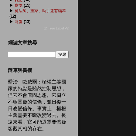
▶
食憶
(15)
▶
魔法師、畫家、助手還有貓琴
(12)
▶
龍蛋
(13)
ⓦ Tree Label V2
網誌文章搜尋
隨筆與書摘
喬治．歐威爾：極權主義國
家的特點是雖然控制思想，
但它不會僵固思想。它樹立
不容置疑的信條，並日復一
日改變信條。事實上，極權
主義需要不斷改變過去。長
遠來看，它可能還需要懷疑
客觀真相的存在。