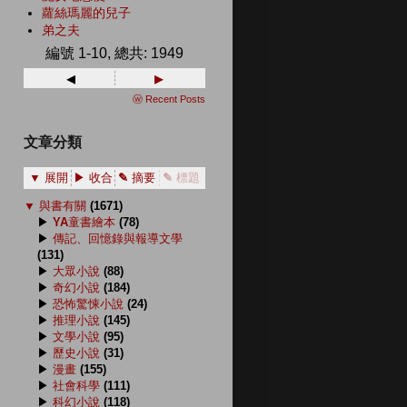
蘿絲瑪麗的兒子
弟之夫
編號 1-10, 總共: 1949
◂
▸
ⓦ Recent Posts
文章分類
▼ 展開
▶ 收合
✎ 摘要
✎ 標題
▼
與書有關
(1671)
▶
YA童書繪本
(78)
▶
傳記、回憶錄與報導文學
(131)
▶
大眾小說
(88)
▶
奇幻小說
(184)
▶
恐怖驚悚小說
(24)
▶
推理小說
(145)
▶
文學小說
(95)
▶
歷史小說
(31)
▶
漫畫
(155)
▶
社會科學
(111)
▶
科幻小說
(118)