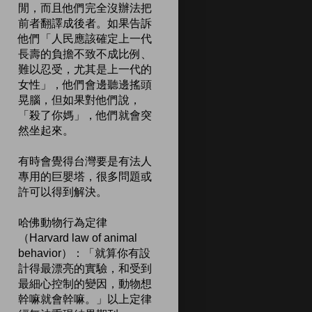
閒，而且他們完全沒辦法把
前者翻譯成後者。如果告訴
他們「人民應該確定上一代
長壽的負擔不致不成比例、
難以忍受，尤其是上一代的
女性」，他們會邊聽邊搖頭
晃腦，但如果對他們說，
「殺了你媽」，他們就會突
然坐起來。
有時會覺得台灣要是有法人
專用的巨嬰塔，很多問題或
許可以得到解決。
哈佛動物行為定律
（Harvard law of animal
behavior）：「就算你有設
計得最漂亮的實驗，和受到
最細心控制的變因，動物想
幹嘛就會幹嘛。」以上定律