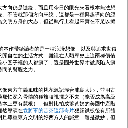
大方向仍是隨緣，而且用今日的眼光來看根本無法想
去。不管就那個方向來說，這都是一種興趣導向的經
為文明方舟的大志，但從執行上看起來實在不足以擔
年的本作帶給讀者的是一種浪漫想像，以及與追求世俗
悠閒自在的生活方式。雖說在人類歷史上這兩種價值
是小圈子裡的人都瘋了，還是圈外世界才徹底陷入瘋
時間的警醒之力。
來像東方主義風味的桃花源記混合浦島太郎，並用古
過那怕深入骨髓的種族歧視揮之不去（能否成為高級
基本上更有慧根），但對比拍成蓄黃奴的美國中產階
顯然導演在
袁將軍的苦茶這部奇片
狠踢鐵板後有所體
明且尊重東方文明的好西方人的誠意，還是微妙，但