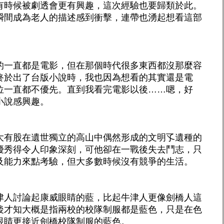
有時候被劇透會更有興趣，這次經驗也要歸類於此。
瞬間成為老人的描述感到衝擊，連帶也湧起想看這部
的一直都是電影，但在那個時代很多東西都沒那麼容
終於出了台版小說時，我也因為想看的其實還是電
位一直都不優先。直到我看完電影以後……嗯，好
小說感興趣。
大有股在遺世獨立的高山中偶然形成的文明孓遺種的
優秀得令人印象深刻，可他卻在一戰後失去鬥志，只
及能力來點考驗，但大多數時候沒有競爭的生活。
津人討論起康威眼睛的藍，比起牛津人更像劍橋人這
後才知大概是指兩校的校隊制服都是藍色，只是在色
眼睛更接近劍橋校隊制服的藍色。