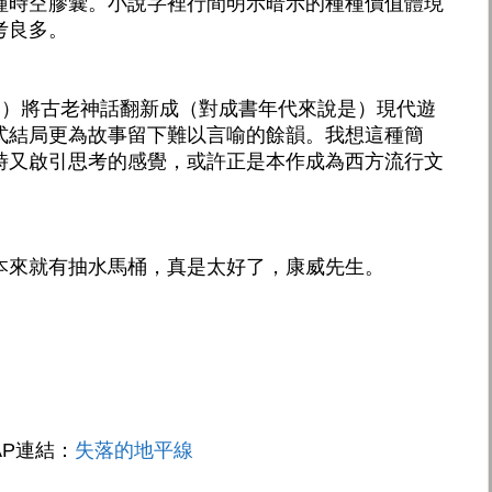
種時空膠囊。小說字裡行間明示暗示的種種價值體現
考良多。
rizon）將古老神話翻新成（對成書年代來說是）現代遊
式結局更為故事留下難以言喻的餘韻。我想這種簡
時又啟引思考的感覺，或許正是本作成為西方流行文
本來就有抽水馬桶，真是太好了，康威先生。
P連結：
失落的地平線