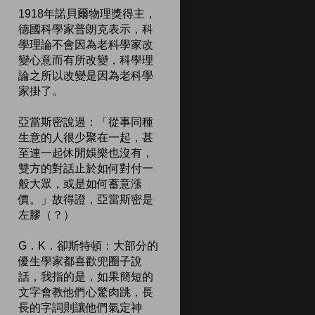
1918年諾貝爾物理獎得主，
德國科學家普朗克表示，科
學理論不會因為老科學家改
變心意而有所改變，科學理
論之所以改變是因為老科學
家掛了。
亞當斯密說過：「從事同種
生意的人很少聚在一起，甚
至連一起休閒娛樂也沒有，
雙方的對話止於如何對付一
般大眾，或是如何蓄意漲
價。」故得證，亞當斯密是
左膠（？）
G．K．卻斯特頓：大部分的
優生學家都喜歡兜圈子說
話，我指的是，如果簡短的
文字會教他們心驚肉跳，長
長的字詞則讓他們氣定神