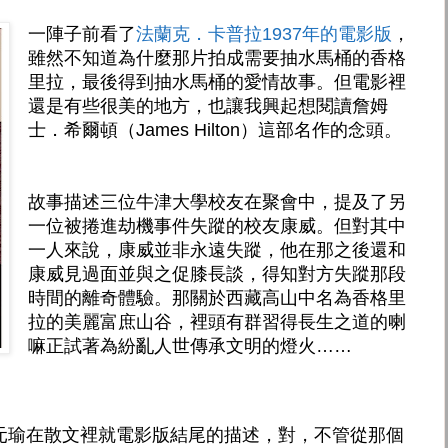
一陣子前看了
法蘭克．卡普拉1937年的電影版
，
雖然不知道為什麼那片拍成需要抽水馬桶的香格
里拉，最後得到抽水馬桶的愛情故事。但電影裡
還是有些很美的地方，也讓我興起想閱讀詹姆
士．希爾頓（James Hilton）這部名作的念頭。
故事描述三位牛津大學校友在聚會中，提及了另
一位被捲進劫機事件失蹤的校友康威。但對其中
一人來說，康威並非永遠失蹤，他在那之後還和
康威見過面並與之促膝長談，得知對方失蹤那段
時間的離奇體驗。那關於西藏高山中名為香格里
拉的美麗富庶山谷，裡頭有群習得長生之道的喇
嘛正試著為紛亂人世傳承文明的燈火……
元瑜在散文裡就電影版結尾的描述，對，不管從那個