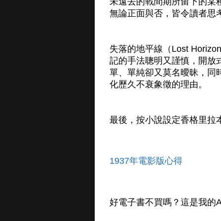
未遠去的戰間期所留下的某
無論正面與否，皆令讀者思
失落的地平線（Lost Ho
記的手法聰明又謹慎，開放
單、單純卻又莫名曖昧，同
化歷久不衰象徵的理由。
最後，按小說設定香格里拉
1937年電影版心得
好電子書不買嗎？這是我的A