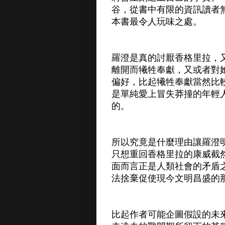
谷，從書中有限的資訊讀者
本書最令人玩味之處。
羅澄是真的討厭香格里拉，
離開而犧牲奉獻，又或者對
偏好，比起犧牲奉獻當然比
是單純愛上冒失莽撞的年輕
的。
所以究竟是什麼理由讓羅澄
只想重回香格里拉的康威截
面而言正是人類社會的矛盾
法捨棄促使現今文明昌盛的
比起作者可能企圖假設的未