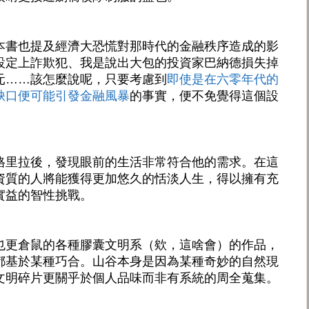
本書也提及經濟大恐慌對那時代的金融秩序造成的影
設定上詐欺犯、我是說出大包的投資家巴納德損失掉
元……該怎麼說呢，只要考慮到
即使是在六零年代的
缺口便可能引發金融風暴
的事實，便不免覺得這個設
格里拉後，發現眼前的生活非常符合他的需求。在這
資質的人將能獲得更加悠久的恬淡人生，得以擁有充
實益的智性挑戰。
也更倉鼠的各種膠囊文明系（欸，這啥會）的作品，
都基於某種巧合。山谷本身是因為某種奇妙的自然現
文明碎片更關乎於個人品味而非有系統的周全蒐集。