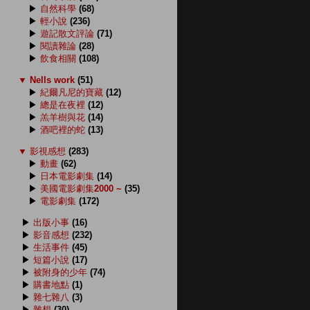
▶
自然科學
(68)
▶
輕小說
(236)
▶
遊記散文評論
(71)
▶
閱讀雜論
(28)
▶
飲食相關
(108)
▼
Nells work
(51)
▶
紀爾凡尼的寶藏
(12)
▶
總是在夜裡
(12)
▶
羔羊樹與花
(14)
▶
酒吧裡的蛇
(13)
▼
影視感想
(283)
▶
動畫
(62)
▶
日本電影劇集
(14)
▶
美國電影劇集2000 ~
(35)
▶
電影劇集
(172)
▶
出版小事
(16)
▶
影音感想
(232)
▶
生活事件
(45)
▶
短篇小說
(17)
▶
被附身的少年
(74)
▶
購書地點
(1)
▶
雜七雜八
(3)
▶
雜想
(30)