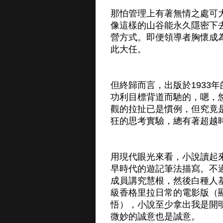
那怕管理上有著無情之處可
像這樣的山谷能永久隱密下
營方式。即便領導者胸懷成
此大任。
但終歸而言，出版於1933
功利目標背道而馳的，嗯，
觀的拉扯已是慣例，但究竟
狂的思考實驗，總有著超越
用現代眼光來看，小說讀起
早時代的遊記筆法描寫。不
成員講究慧根，然後白種人
級香格里拉日常的電影版（
悟），小說至少拿出我是開
微妙的誠意也是誠意。