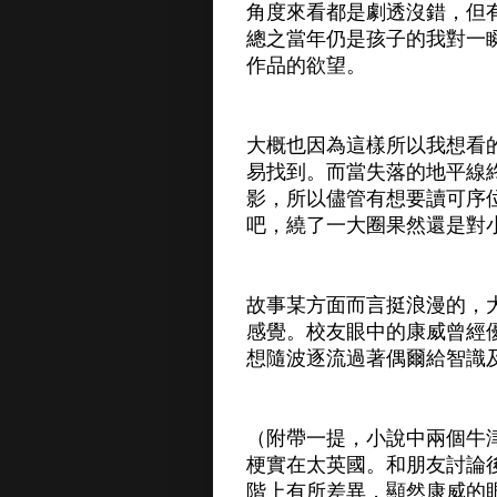
角度來看都是劇透沒錯，但
總之當年仍是孩子的我對一
作品的欲望。
大概也因為這樣所以我想看
易找到。而當失落的地平線
影，所以儘管有想要讀可序
吧，繞了一大圈果然還是對
故事某方面而言挺浪漫的，
感覺。校友眼中的康威曾經
想隨波逐流過著偶爾給智識
（附帶一提，小說中兩個牛
梗實在太英國。和朋友討論
階上有所差異，顯然康威的