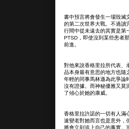
書中預言將會發生一場毀滅
的第二次世界大戰。不過讀
行間中從未遠去的其實是第
PTSD，即使沒到某些患者
前進。
對他來說香格里拉所代表、
品本身最有意思的地方也隨
年輕的同事馬林遜為此爭論
沒有證據。而神秘優雅又莫
了傾心於她的康威。
香格里拉許諾的一切有人滿
速變老對她而言也是意外，
將會立刻追上自己的事實。