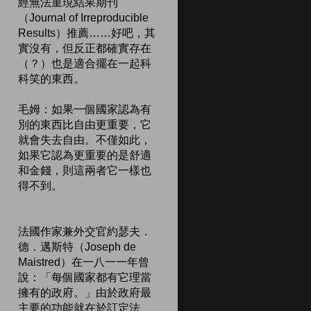
經無法重現結果期刊
（Journal of Irreproducible
Results）推薦……好吧，其
實沒有，但反正都確實存在
（？）也是適合擺在一起科
科笑的東西。
毛姆：如果一個國家認為有
別的東西比自由更重要，它
就會失去自由。不僅如此，
如果它認為更重要的是舒適
和金錢，則這兩者它一樣也
得不到。
法國作家兼外交官約瑟夫．
德．邁斯特（Joseph de
Maistred）在一八一一年曾
說：「每個國家都有它理當
擁有的政府。」由於政府最
主要的功能就在於訂定法