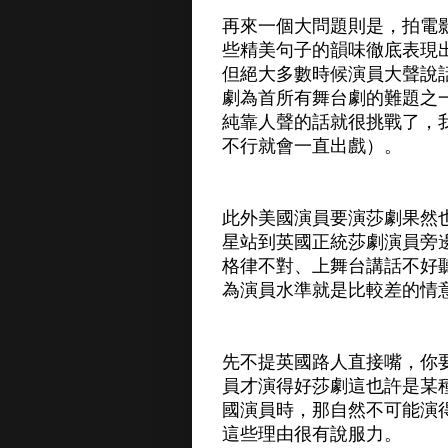
再來一個大問題則是，拍電
些精美句子的韻味徹底表現
但絕大多數時候演員大聲說
劇為首所有舞台劇的難題之
純靠人聲的話就很挑戰了，
不行就會一直出戲）。
此外美國演員要演莎劇果然
星站到英國正統莎劇演員旁
格律不對、上舞台講話不好
為演員水準就是比較差的情
先不提英國路人直接嘴，你
員才演得好莎劇這也許是某
國演員時，那自然不可能演
這些理由很有說服力。