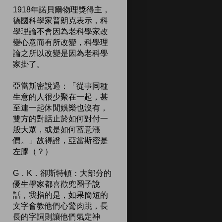
1918年諾貝爾物理獎得主，
德國科學家普朗克表示，科
學理論不會因為老科學家改
變心意而有所改變，科學理
論之所以改變是因為老科學
家掛了。
亞當斯密說過：「從事同種
生意的人很少聚在一起，甚
至連一起休閒娛樂也沒有，
雙方的對話止於如何對付一
般大眾，或是如何蓄意漲
價。」故得證，亞當斯密是
左膠（？）
G．K．卻斯特頓：大部分的
優生學家都喜歡兜圈子說
話，我指的是，如果簡短的
文字會教他們心驚肉跳，長
長的字詞則讓他們氣定神