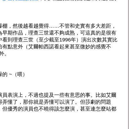
爆棚，然後越看越覺得……不管和史實有多大差距，
為早期作品，理查三世還不夠成熟，可這真的是很有
看到理查三世（至少截至1996年）演出次數其實比
始有點意外（艾爾帕西諾看起來甚至微妙的感覺不
外。
的 ~（喂）
演員表演上，不過也提及一些有意思的事。比如艾爾
得弄懂了，那你就是弄懂可以演了。但莎劇的問題
，但優秀的演員也不曉得該怎麼演，甚至連怎麼站都