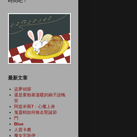
時間吧！
最新文章
盜夢偵探
還是要抱著溫暖的鍋子說晚
安
阿提米斯7：心魔上身
鬼靈精如何偷走聖誕節
門
Blue
人質卡農
魔女宅急便