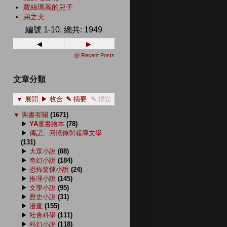
蘿絲瑪麗的兒子
弟之夫
編號 1-10, 總共: 1949
◂
▸
ⓦ Recent Posts
文章分類
▼ 展開
▶ 收合
✎ 摘要
✎ 標題
▼
與書有關
(1671)
▶
YA童書繪本
(78)
▶
傳記、回憶錄與報導文學
(131)
▶
大眾小說
(88)
▶
奇幻小說
(184)
▶
恐怖驚悚小說
(24)
▶
推理小說
(145)
▶
文學小說
(95)
▶
歷史小說
(31)
▶
漫畫
(155)
▶
社會科學
(111)
▶
科幻小說
(118)