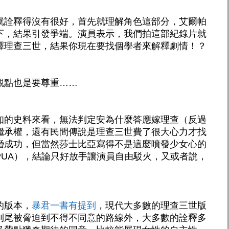
就詮釋得沒有很好，首先就理解角色這部分，艾爾帕
下，結果引發爭端。演員表示，我們拍這部紀錄片就
釋理查三世，結果你現在要找個學者來解釋劇情！？
觀點也是要尊重……
知的史料來看，無法判定安為什麼答應嫁理查（反過
繼承權，還有民間傳說是理查三世費了很大心力才找
婚成功，但當然莎士比亞寫得不是這麼噴發少女心的
PUA），結論只好放手讓演員自由駁火，又或者說，
。
的版本，
暴君一書有提到
，現代大多數的理查三世版
到尾被脅迫到不得不同意的路線外，大多數的詮釋多