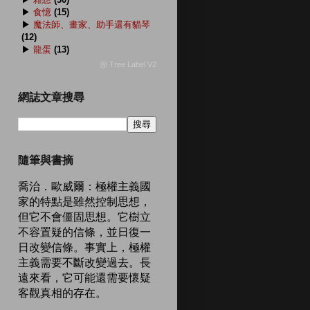
▶
食憶
(15)
▶
魔法師、畫家、助手還有貓琴
(12)
▶
龍蛋
(13)
ⓦ Tree Label V2
網誌文章搜尋
隨筆與書摘
喬治．歐威爾：極權主義國
家的特點是雖然控制思想，
但它不會僵固思想。它樹立
不容置疑的信條，並日復一
日改變信條。事實上，極權
主義需要不斷改變過去。長
遠來看，它可能還需要懷疑
客觀真相的存在。