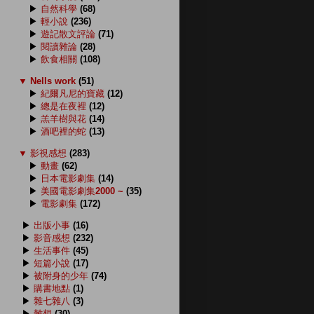
▶
自然科學
(68)
▶
輕小說
(236)
▶
遊記散文評論
(71)
▶
閱讀雜論
(28)
▶
飲食相關
(108)
▼
Nells work
(51)
▶
紀爾凡尼的寶藏
(12)
▶
總是在夜裡
(12)
▶
羔羊樹與花
(14)
▶
酒吧裡的蛇
(13)
▼
影視感想
(283)
▶
動畫
(62)
▶
日本電影劇集
(14)
▶
美國電影劇集2000 ~
(35)
▶
電影劇集
(172)
▶
出版小事
(16)
▶
影音感想
(232)
▶
生活事件
(45)
▶
短篇小說
(17)
▶
被附身的少年
(74)
▶
購書地點
(1)
▶
雜七雜八
(3)
▶
雜想
(30)