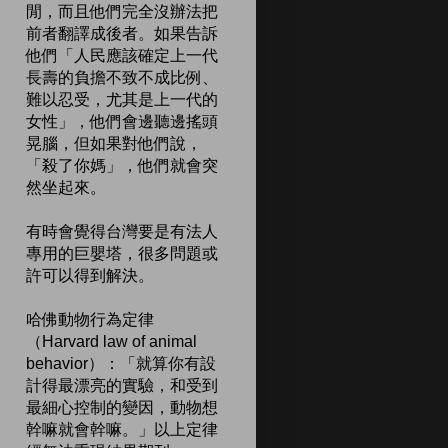
閒，而且他們完全沒辦法把
前者翻譯成後者。如果告訴
他們「人民應該確定上一代
長壽的負擔不致不成比例、
難以忍受，尤其是上一代的
女性」，他們會邊聽邊搖頭
晃腦，但如果對他們說，
「殺了你媽」，他們就會突
然坐起來。
有時會覺得台灣要是有法人
專用的巨嬰塔，很多問題或
許可以得到解決。
哈佛動物行為定律
（Harvard law of animal
behavior）：「就算你有設
計得最漂亮的實驗，和受到
最細心控制的變因，動物想
幹嘛就會幹嘛。」以上定律