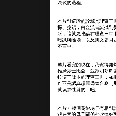
決裂的過程。
本片對這段的詮釋是理查三
探、拉鋸，白金漢嘗試找到
叛，這就更遑論在理查三世
嘲諷與離場，以及凱文史貝
不言中。
整片看完的現在，我覺得雖
推廣莎士比亞，並證明莎劇
較便宜版本的理查三世，如
也不是認真想籌備舞台劇（
就玩票性質的上吧。
本片裡幾個關鍵場景有相對
很在意的母子關係都砍掉好