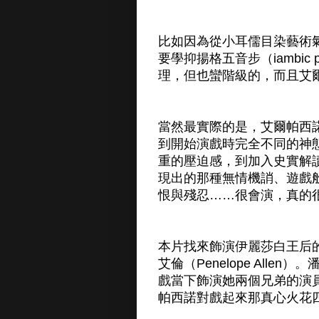
比如因為從小耳儒目染藝術
要學抑揚格五音步（iambic
理，但也蠻階級的，而且艾爾
當然最實際的是，艾爾帕西
到開始演戲時完全不同的神
重的壓迫感，到加入史實解
現出的那種無情機誚、遊戲
恨與殘忍……很會演，真的
本片找來飾演伊麗莎白王后
艾倫（Penelope All
戲當下飾演她兩個兄弟的演
帕西諾對戲起來那真心火花