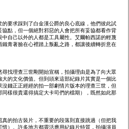
世的要求踩到了白金漢公爵的良心底線，他們彼此試
妥協點，但一個絕對邪惡的人會把所有妥協都看作背
眼中自己以外的人都是工具屬性。艾爾帕西諾的輕蔑
西鐵青著臉在心裡踏上叛亂之路，都讓後續轉折意在
然尋找理查三世剛開始宣稱，拍攝理由是為了向大眾
強大的文化價值。但到頭來這部紀錄片其實是一個比
果沒錢正正經經的拍一部劇情片版本的理查三世，但
那同樣很貴還得搞定大卡司們的檔期），既然如此那
認真的拍古裝片，不重要的段落則直接跳過（但把我
可惜）。許多地方都靈活應用紀錄片特質，拍攝演員