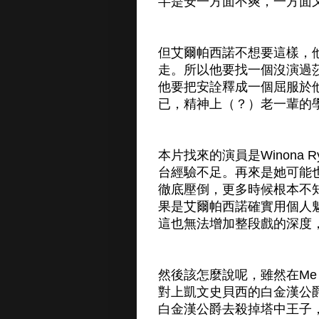
半是安一方面不爽，一方面
但艾爾帕西諾不想要這樣，
走。所以他要找一個沒演過
他要把安詮釋成一個屈服於
已，精神上（？）老一輩的
本片找來的演員是Winona
台經驗不足。再來是她可能
徹底壓倒，更多時候根本不
果是艾爾帕西諾確實用個人
這也無法增加整段戲的深度
然後該怎麼說呢，雖然在Me
對上凱文史貝西的白金漢公
白金漢公爵去殺掉塔中王子