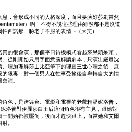
氣息，會形成不同的人格深度，而且要演好莎劇當然
 pentameter）啊！不得不說這些理由雖然都不是沒道
帕西諾那一臉老子不服的表情 ~（大笑）
諾真的很會演，那個平日待機模式看起來呆頭呆頭，
態。從剛開始只用字面意義解讀劇本，只演出嚴肅沈
讀、理加理解莎士比亞筆下的理查三世心理之後，展
般的狠毒，對一個男人在性事受挫後自卑轉自大的憤
很會演。
的角色，是跨舞台、電影和電視的老戲精潘妮洛普．
en）。潘妮洛普對伊麗莎白王后這個角色很有主見，跟她對
員一開始都被壓倒，後面才趕快跟上，而當她和艾爾
四射。