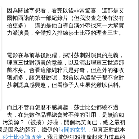
因為關鍵字想看，看完以後非常驚喜，這部是艾
爾帕西諾的第一部紀錄片（但我沒查之後有沒有
拍更多），講的是他自導自演外帶找來一大幫實
力派演員，全體投入排練莎士比亞的理查三世。
電影在幕前幕後跳躍，探討莎劇對演員的意義，
理查三世對演員的意義，以及演出理查三世這部
戲本身。會看這部純粹只是好奇，但意外的卻收
獲頗多，該怎麼說呢，我曾以為這輩子都不會對
莎劇認真感興趣，但看樣子人生果然難以估料。
而且不管再怎麼不感興趣，莎士比亞都繞不過
去，在無數作品裡總會被不停的引用，是無論如
，污染源？（被揍）好啦，開個玩笑而已，總之最初
還是因為約瑟芬．鐵伊的
時間的女兒
，但真正對戲本
：莎士比亞論政治
，我只能說狂粉推廣起來力道真的