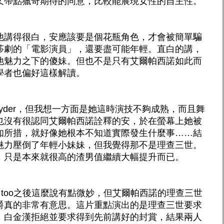
又帶點獵奇期待的同意，比較能展現女性的自主性。
他講得很白，安應該要是個花瓶角色，才會被簡單騙
莎劇的「電影演員」，還要盡可能年輕。直白的講，
他魅力之下的傻妹。但也不是只有艾爾帕西諾如此而
學者也偏好這樣解讀。
 Ryder，但我想一方面是她這時演技不夠成熟，而且舞
也沒有很認同艾爾帕西諾詮釋的安，於在螢幕上她被
知所措，就好像她根本不知道實際發生什麼事……結
魅力壓倒了年輕小妹妹，但我覺得那不是理查三世。
，只是本來就很高的渣男值繼續大幅提升而已。
 too之後這麼說有點微妙，但艾爾帕西諾的理查三世
爵真的非常有意思。這片重點演出的是理查三世要求
，白金漢拒絕並要求得到先前講好的封賞，結果兩人