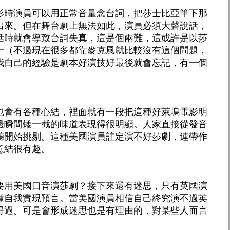
影時演員可以用正常音量念台詞，把莎士比亞筆下那
出來。但在舞台劇上無法如此，演員必須大聲說話，
話時就會導致台詞失真，這是個兩難，這或許是以莎
一（不過現在很多都靠麥克風就比較沒有這個問題，
我自己的經驗是劇本好演技好最後就會忘記，有一個
也會有各種心結，裡面就有一段把這種好萊塢電影明
邊瞬間矮一截的味道表現得很明顯。人家直接從發音
聽開始挑剔。這種美國演員註定演不好莎劇，連帶作
意結很有趣。
要用美國口音演莎劇？接下來還有迷思，只有英國演
種自我實現預言。當美國演員相信自己終究演不過英
得過。可是會形成迷思也是有理由的，對某些人而言