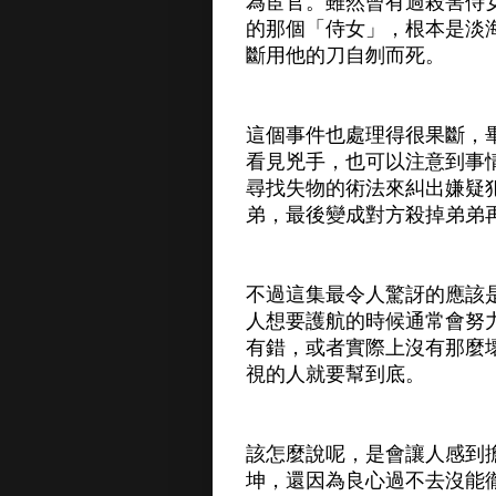
為宦官。雖然曾有過殺害侍
的那個「侍女」，根本是淡
斷用他的刀自刎而死。
這個事件也處理得很果斷，
看見兇手，也可以注意到事
尋找失物的術法來糾出嫌疑
弟，最後變成對方殺掉弟弟
不過這集最令人驚訝的應該
人想要護航的時候通常會努
有錯，或者實際上沒有那麼
視的人就要幫到底。
該怎麼說呢，是會讓人感到
坤，還因為良心過不去沒能