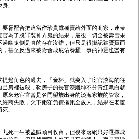
脫身。
，要脅配合把這當作珍貴蠶種賣給外面的商家，連帶
宦官為了脫罪裝神弄鬼的結果，最後一切全被壽雪果
不過幽鬼倒是真的存在沒錯，但只是很掛記蠶寶寶而
的，甚至反過來被附會成庇佑養蠶一事的神靈也蠻有
式提起角色的過去，「金杯」就突入了宦官淡海的往
自己房裡被殺，勒房子的長官漆雕坤不分青紅皂白就
。原來老宦官曾是名門望族出身的淡海家族的管家，
又經商失敗，欠下鉅額負債拖累全族人，結果在老宦
而死。
，九死一生被盜賊頭目收留，但後來落網只好選擇成