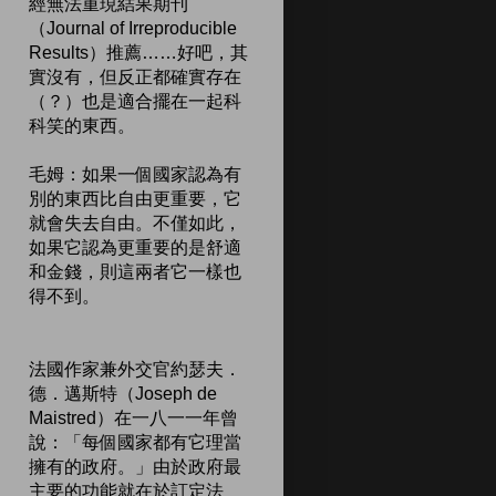
經無法重現結果期刊
（Journal of Irreproducible
Results）推薦……好吧，其
實沒有，但反正都確實存在
（？）也是適合擺在一起科
科笑的東西。
毛姆：如果一個國家認為有
別的東西比自由更重要，它
就會失去自由。不僅如此，
如果它認為更重要的是舒適
和金錢，則這兩者它一樣也
得不到。
法國作家兼外交官約瑟夫．
德．邁斯特（Joseph de
Maistred）在一八一一年曾
說：「每個國家都有它理當
擁有的政府。」由於政府最
主要的功能就在於訂定法