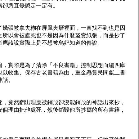
雪卻憑直覺認定一定有。
了幾張被拿去糊在屏風夾層裡面，一直找不到也是因
之所以會被處死也不是因為什麼盜賣紙張，而是抄了
者應該說實際上是不想被烏妃知道的傳說。
籍，實際是為了清除「不良書籍」控制思想而編四庫
也以收集、保存古老書籍為由，重金懸賞民間獻上書
神話。
死，竟然翻出理應被銷毀卻沒能銷毀的神話出來抄，
安個理由把他處死，然後銷毀他所抄寫的所有書籍，
。