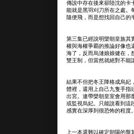
傳說中存在後來卻陸沈的卡
能就是黑羽刈刀所在之處。
隨便飛，而是想找回自己的
第三集已經說明欒朝皇族其
權與海權爭覇的推論好像也
海了，反而烏漣娘娘健在，
雙王制，但當然就絕對不能
結果不但把冬王降格成烏妃
體裡，還用上自己九隻手指
出宮。連帶欒朝皇室會用那
或監視烏妃。只能說看到這
感實在深厚到很恐怖的程度
上一本還難以確定朝陽的盤