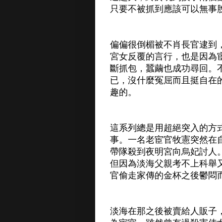
只要不被抓到應該可以無事
偏偏很倒楣被不肖長官逮到
宮女反覆的言行，也是因為
斷抓包，蠶繭也成功尋回。
已，沒什麼冤屈而且挺自在
趣的。
這系列總是用超絕突入的方
事。一名老宦官牧憲突然在
帶隊殺到夜明宮向烏妃討人
但因為淡海父親考不上科舉
官偷走家傳的金杯之後鬱悶
淡海在那之後被賣給人販子