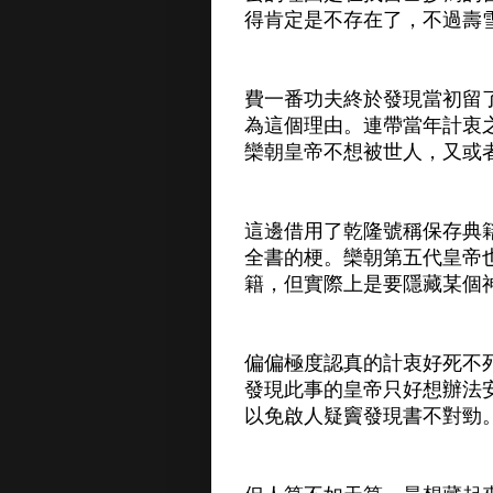
得肯定是不存在了，不過壽
費一番功夫終於發現當初留
為這個理由。連帶當年計衷
欒朝皇帝不想被世人，又或
這邊借用了乾隆號稱保存典
全書的梗。欒朝第五代皇帝
籍，但實際上是要隱藏某個
偏偏極度認真的計衷好死不
發現此事的皇帝只好想辦法
以免啟人疑竇發現書不對勁