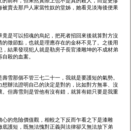
女的前科，但果然實際上也不是真的殺人，而是更慘
海被賣去那戶人家當性奴的堂姊，她看見淡海後便果
畢竟是可以招魂的烏妃，把死者招回來後就算對方沒
情的徵節點，也就是理應存在的金杯不見了。之後用
犯，結果發現犯人就是勒房子長官漆雕坤的不成材弟
再自殺的血案。
是壽雪那個不管三七二十一，我就是要護短的氣勢。
力想辦法證明自己的決定是對的，比如對方無辜、沒
壞。但壽雪則是管他有沒有錯，就算有錯只要是我重
擔心的危險價值觀，相較之下反而乍看之下是漆雕
徹底護短，既無法愧對正義與法律卻又無法放下弟