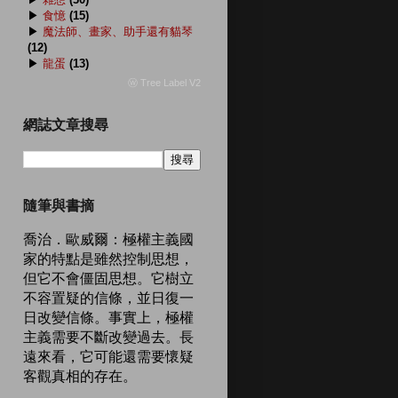
▶
食憶
(15)
▶
魔法師、畫家、助手還有貓琴
(12)
▶
龍蛋
(13)
ⓦ Tree Label V2
網誌文章搜尋
隨筆與書摘
喬治．歐威爾：極權主義國
家的特點是雖然控制思想，
但它不會僵固思想。它樹立
不容置疑的信條，並日復一
日改變信條。事實上，極權
主義需要不斷改變過去。長
遠來看，它可能還需要懷疑
客觀真相的存在。