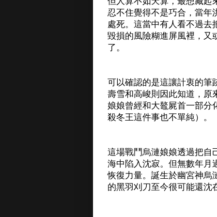
但人算不如天算，最想藏起
忍不住覺得不是巧合，當年
處死。這當中有人看不過去
毀損的風險糊進屏風裡，又
了。
可以確認的是這讓計衷的筆
壽雪和高峻則因此知道，原
娘娘曾經和大鼇屍首一部分
殺冬王這件事也不單純）。
這場戰鬥烏漣娘娘透過把自
海中陷入沈寂。但無數年月
恢復力量。誕生於幽宮神烏
的黑羽刈刀至今很可能還沈