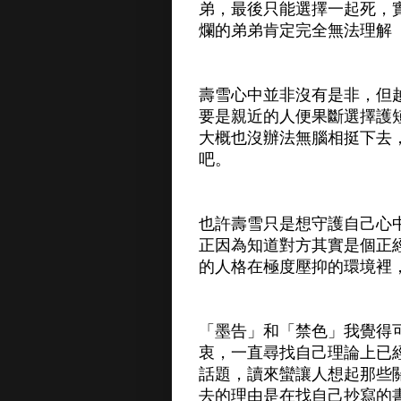
弟，最後只能選擇一起死，
爛的弟弟肯定完全無法理解
壽雪心中並非沒有是非，但
要是親近的人便果斷選擇護
大概也沒辦法無腦相挺下去
吧。
也許壽雪只是想守護自己心
正因為知道對方其實是個正
的人格在極度壓抑的環境裡
「墨告」和「禁色」我覺得
衷，一直尋找自己理論上已
話題，讀來蠻讓人想起那些
去的理由是在找自己抄寫的