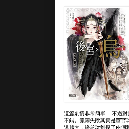
這篇劇情非常簡單， 不過
不錯。蠶繭失蹤其實是宦官
遠越大，終於玩到摸了兩個