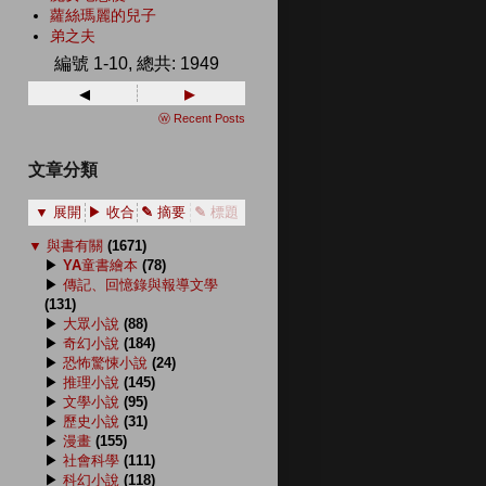
蘿絲瑪麗的兒子
弟之夫
編號 1-10, 總共: 1949
◂
▸
ⓦ Recent Posts
文章分類
▼ 展開
▶ 收合
✎ 摘要
✎ 標題
▼
與書有關
(1671)
▶
YA童書繪本
(78)
▶
傳記、回憶錄與報導文學
(131)
▶
大眾小說
(88)
▶
奇幻小說
(184)
▶
恐怖驚悚小說
(24)
▶
推理小說
(145)
▶
文學小說
(95)
▶
歷史小說
(31)
▶
漫畫
(155)
▶
社會科學
(111)
▶
科幻小說
(118)