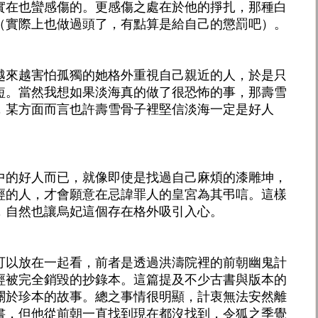
實在也蠻感傷的。更感傷之處在於他的掙扎，那種白
（實際上也做過頭了，有點算是給自己的懲罰吧）。
越來越害怕孤獨的她格外重視自己親近的人，於是只
短。當然我想如果淡海真的做了很恐怖的事，那壽雪
，某方面而言也許壽雪骨子裡堅信淡海一定是好人
中的好人而已，就像即使是找過自己麻煩的漆雕坤，
經的人，才會願意在忌諱罪人的皇宮為其弔唁。這樣
，自然也讓烏妃這個存在格外吸引入心。
可以放在一起看，前者是透過洪濤院裡的前朝幽鬼計
經被完全銷毀的抄錄本。這篇提及不少古書與版本的
關於珍本的故事。總之事情很明顯，計衷無法安然離
書，但他從前朝一直找到現在都沒找到，令狐之季覺