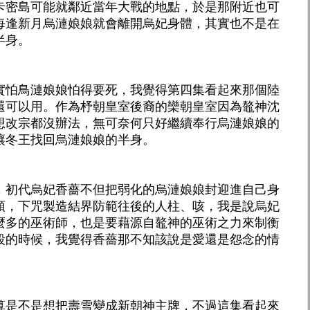
卡密島可能就鄰近當年大戰的地點，於是那附近也可
每逢新月烏漣娘娘就會離開烏妃身體，其實也不是在
半身。
實怕鳥漣娘娘怕得要死，我覺得第四集看起來那個陸
還可以用。作為杼朝皇室後裔的欒朝皇室因為鼇神沈
想改宗都沒辦法，無可奈何只好繼續奉行烏漣娘娘的
讓冬王找回烏漣娘娘的半身。
，初代烏妃香薔不但把弱化的烏漣娘娘封迎進自己身
頭，下咒製造結界防範往後的人柱、咳，我是說烏妃
麼多的巫術師，也是要藉源自鼇神的巫術之力來制衡
段的時候，我覺得香薔那不知該說是愛還是怨念的情
。
算是不是想把壽雪變成新朝神主牌，不過這集看起來