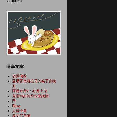
時間吧！
最新文章
盜夢偵探
還是要抱著溫暖的鍋子說晚
安
阿提米斯7：心魔上身
鬼靈精如何偷走聖誕節
門
Blue
人質卡農
魔女宅急便