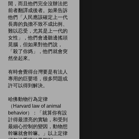
閒，而且他們完全沒辦法把
前者翻譯成後者。如果告訴
他們「人民應該確定上一代
長壽的負擔不致不成比例、
難以忍受，尤其是上一代的
女性」，他們會邊聽邊搖頭
晃腦，但如果對他們說，
「殺了你媽」，他們就會突
然坐起來。
有時會覺得台灣要是有法人
專用的巨嬰塔，很多問題或
許可以得到解決。
哈佛動物行為定律
（Harvard law of animal
behavior）：「就算你有設
計得最漂亮的實驗，和受到
最細心控制的變因，動物想
幹嘛就會幹嘛。」以上定律