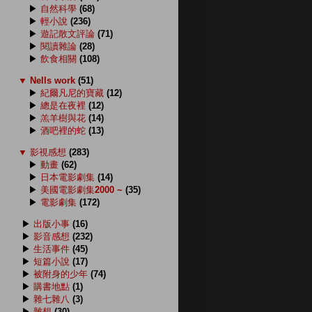
▶
自然科學
(68)
▶
輕小說
(236)
▶
遊記散文評論
(71)
▶
閱讀雜論
(28)
▶
飲食相關
(108)
▼
Nells work
(51)
▶
紀爾凡尼的寶藏
(12)
▶
總是在夜裡
(12)
▶
羔羊樹與花
(14)
▶
酒吧裡的蛇
(13)
▼
影視感想
(283)
▶
動畫
(62)
▶
日本電影劇集
(14)
▶
美國電影劇集2000 ~
(35)
▶
電影劇集
(172)
▶
出版小事
(16)
▶
影音感想
(232)
▶
生活事件
(45)
▶
短篇小說
(17)
▶
被附身的少年
(74)
▶
購書地點
(1)
▶
雜七雜八
(3)
▶
雜想
(30)