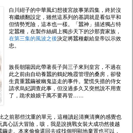
白川紺子的中華風幻想後宮故事第四集，終於沒
有繼續翻設定，雖然這系列的基調就是看似平和
但情勢兇險，這本也一樣。「蠶神」描述獨占特
定蠶種，在製作絲綢上獨步天下的沙那賣家族，
在第三集的風波之後
決定將蠶種獻給皇帝以示效
忠。
族長朝陽因此帶著長子與三子來到皇宮，不過在
此之前由自幼養蠶的鶴妃晚霞管理的桑房，卻發
生貴重蠶繭被幽鬼盜走的事件。驚慌失措的侍女
請求烏妃調查此事，但沒過多久又突然說不用查
了，跪求娘娘千萬不要再管……
對比之前那些沈重的單元，這種讀起清爽清爽的感覺也
玩真心話大冒險，咳，我是說挑戰女裝大成功然後越
蠶繭走。本來偷偷還回去或找個明顯地棄置也可以，