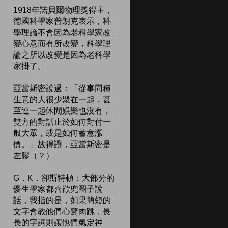
1918年諾貝爾物理獎得主，
德國科學家普朗克表示，科
學理論不會因為老科學家改
變心意而有所改變，科學理
論之所以改變是因為老科學
家掛了。
亞當斯密說過：「從事同種
生意的人很少聚在一起，甚
至連一起休閒娛樂也沒有，
雙方的對話止於如何對付一
般大眾，或是如何蓄意漲
價。」故得證，亞當斯密是
左膠（？）
G．K．卻斯特頓：大部分的
優生學家都喜歡兜圈子說
話，我指的是，如果簡短的
文字會教他們心驚肉跳，長
長的字詞則讓他們氣定神