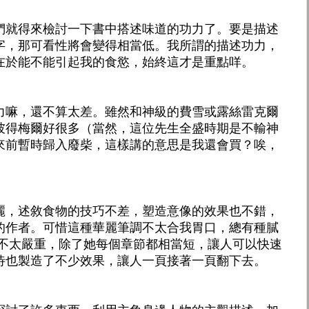
們就得來檢討一下書中搭述味道的功力了。要是描述
字，那可看性將會變得相當低。我所謂的描述功力，
在於能不能引起我的食慾，始終這才是重點咩。
力嘛，還不算太差。雖然和神級的費雪或露絲雷克爾
彼得梅爾好很多（當然，這位先生全盛時期是不輸神
來前暫時歸入廢柴，這樣講的意思是我還會買？唉，
麗，述敘食物的技巧不差，塑造意像的效果也不錯，
的作者。可惜這種華麗筆調不太合我胃口，總有種膩
題不太嚴重，除了她每個章節都相當短，讓人可以快速
待也製造了不少效果，讓人一頁接著一頁翻下去。