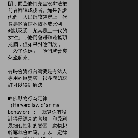
閒，而且他們完全沒辦法把
前者翻譯成後者。如果告訴
他們「人民應該確定上一代
長壽的負擔不致不成比例、
難以忍受，尤其是上一代的
女性」，他們會邊聽邊搖頭
晃腦，但如果對他們說，
「殺了你媽」，他們就會突
然坐起來。
有時會覺得台灣要是有法人
專用的巨嬰塔，很多問題或
許可以得到解決。
哈佛動物行為定律
（Harvard law of animal
behavior）：「就算你有設
計得最漂亮的實驗，和受到
最細心控制的變因，動物想
幹嘛就會幹嘛。」以上定律