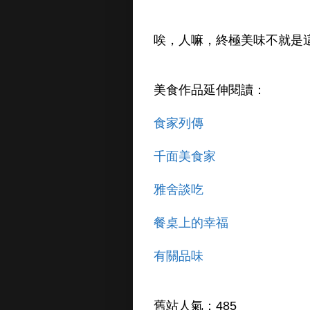
唉，人嘛，終極美味不就是
美食作品延伸閱讀：
食家列傳
千面美食家
雅舍談吃
餐桌上的幸福
有關品味
舊站人氣：485