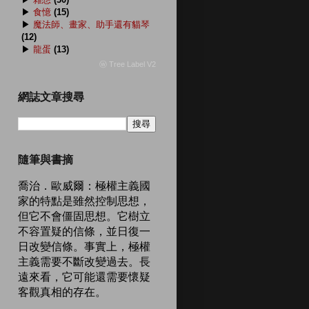
▶
食憶
(15)
▶
魔法師、畫家、助手還有貓琴
(12)
▶
龍蛋
(13)
ⓦ Tree Label V2
網誌文章搜尋
隨筆與書摘
喬治．歐威爾：極權主義國
家的特點是雖然控制思想，
但它不會僵固思想。它樹立
不容置疑的信條，並日復一
日改變信條。事實上，極權
主義需要不斷改變過去。長
遠來看，它可能還需要懷疑
客觀真相的存在。