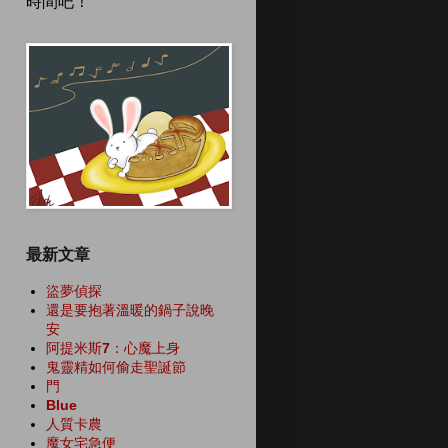
時間吧！
最新文章
盜夢偵探
還是要抱著溫暖的鍋子說晚
安
阿提米斯7：心魔上身
鬼靈精如何偷走聖誕節
門
Blue
人質卡農
魔女宅急便