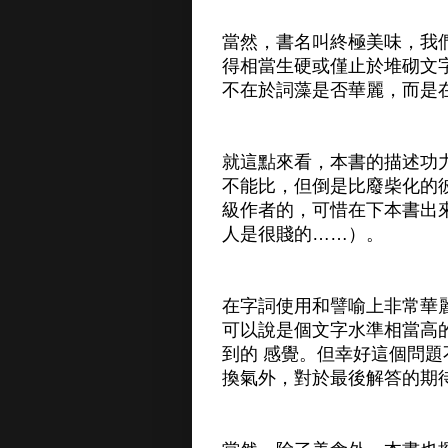
當然，書名叫終極美味，我
得相當生硬或僅止於堆砌文
不在於詞藻是否華麗，而是
就這點來看，本書的描述功
不能比，但倒是比廢柴化的
級作者的，可惜在下本書出
人是很賤的……）。
在字詞使用和譬喻上非常華
可以說是個文字水準相當高
到的 感覺。但幸好這個問
換氣外，對於最後解答的期