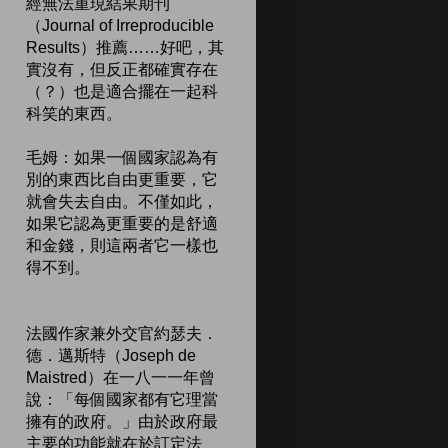
經無法重現結果期刊
（Journal of Irreproducible
Results）推薦……好吧，其
實沒有，但反正都確實存在
（？）也是適合擺在一起科
科笑的東西。
毛姆：如果一個國家認為有
別的東西比自由更重要，它
就會失去自由。不僅如此，
如果它認為更重要的是舒適
和金錢，則這兩者它一樣也
得不到。
法國作家兼外交官約瑟夫．
德．邁斯特（Joseph de
Maistred）在一八一一年曾
說：「每個國家都有它理當
擁有的政府。」由於政府最
主要的功能就在於訂定法