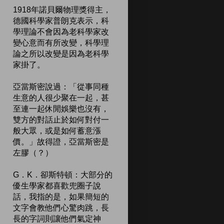
1918年諾貝爾物理獎得主，
德國科學家普朗克表示，科
學理論不會因為老科學家改
變心意而有所改變，科學理
論之所以改變是因為老科學
家掛了。
亞當斯密說過：「從事同種
生意的人很少聚在一起，甚
至連一起休閒娛樂也沒有，
雙方的對話止於如何對付一
般大眾，或是如何蓄意漲
價。」故得證，亞當斯密是
左膠（？）
G．K．卻斯特頓：大部分的
優生學家都喜歡兜圈子說
話，我指的是，如果簡短的
文字會教他們心驚肉跳，長
長的字詞則讓他們氣定神