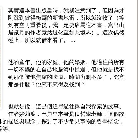
其實這本書出版當時，我就注意到了，但因為才
剛踩到彼得梅爾的新書地雷，所以就沒收了（等
到有空再重看後，我一定要痛罵這本書，寫出山
居歲月的作者竟然退化至如此境界）。這次偶然
碰上，所以就借來看了。 ...
他的童年、他的家庭、他的婚姻、他過往的所有
一切不斷的在自己地腦海中掠過，但他就是找不
到那個讓他焦慮的味道。時間所剩不多了，究竟
那是什麼？他來不來得及找到？
也就是說，這是個追尋過往與自我探索的故事。
作者妙莉葉．巴貝里本身是位哲學老師，這個故
味的描述與理念，探討了不少常見事物的哲學概念，
等等。