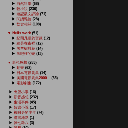
▶
自然科學
(68)
▶
輕小說
(236)
▶
遊記散文評論
(71)
▶
閱讀雜論
(28)
▶
飲食相關
(108)
▼
Nells work
(51)
▶
紀爾凡尼的寶藏
(12)
▶
總是在夜裡
(12)
▶
羔羊樹與花
(14)
▶
酒吧裡的蛇
(13)
▼
影視感想
(283)
▶
動畫
(62)
▶
日本電影劇集
(14)
▶
美國電影劇集2000 ~
(35)
▶
電影劇集
(172)
▶
出版小事
(16)
▶
影音感想
(232)
▶
生活事件
(45)
▶
短篇小說
(17)
▶
被附身的少年
(74)
▶
購書地點
(1)
▶
雜七雜八
(3)
▶
雜想
(30)