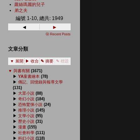
蘿絲瑪麗的兒子
弟之夫
編號 1-10, 總共: 1949
◂
▸
ⓦ Recent Posts
文章分類
▼ 展開
▶ 收合
✎ 摘要
✎ 標題
▼
與書有關
(1671)
▶
YA童書繪本
(78)
▶
傳記、回憶錄與報導文學
(131)
▶
大眾小說
(88)
▶
奇幻小說
(184)
▶
恐怖驚悚小說
(24)
▶
推理小說
(145)
▶
文學小說
(95)
▶
歷史小說
(31)
▶
漫畫
(155)
▶
社會科學
(111)
▶
科幻小說
(118)