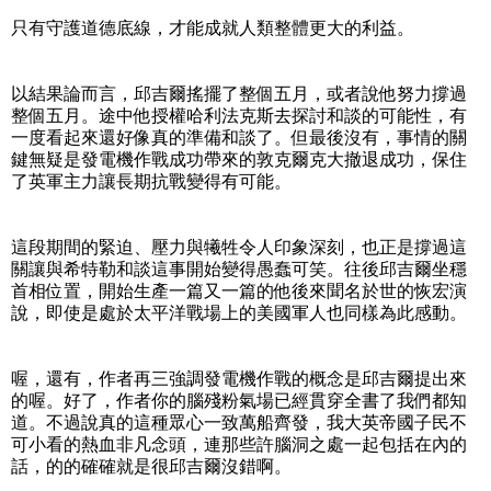
只有守護道德底線，才能成就人類整體更大的利益。
以結果論而言，邱吉爾搖擺了整個五月，或者說他努力撐過
整個五月。途中他授權哈利法克斯去探討和談的可能性，有
一度看起來還好像真的準備和談了。但最後沒有，事情的關
鍵無疑是發電機作戰成功帶來的敦克爾克大撤退成功，保住
了英軍主力讓長期抗戰變得有可能。
這段期間的緊迫、壓力與犧牲令人印象深刻，也正是撐過這
關讓與希特勒和談這事開始變得愚蠢可笑。往後邱吉爾坐穩
首相位置，開始生產一篇又一篇的他後來聞名於世的恢宏演
說，即使是處於太平洋戰場上的美國軍人也同樣為此感動。
喔，還有，作者再三強調發電機作戰的概念是邱吉爾提出來
的喔。好了，作者你的腦殘粉氣場已經貫穿全書了我們都知
道。不過說真的這種眾心一致萬船齊發，我大英帝國子民不
可小看的熱血非凡念頭，連那些許腦洞之處一起包括在內的
話，的的確確就是很邱吉爾沒錯啊。