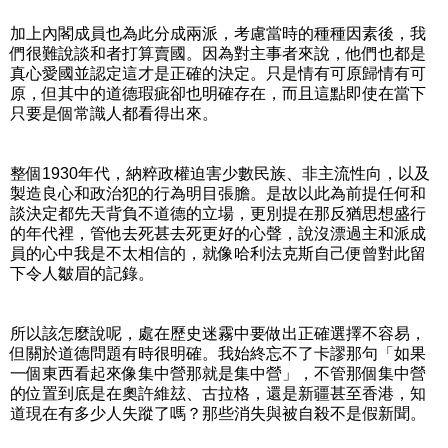
加上內閣成員也為此分成兩派，考慮當時的種種因素後，我
們很難說談和者打算賣國。因為對主事者來說，他們也都是
真心愛國並認定這才是正確的決定。只是情有可原歸情有可
原，但其中的道德瑕疵卻也明確存在，而且這點即使在當下
只要是個常識人都看得出來。
整個1930年代，納粹政權迫害少數民族、非主流性向，以及
製造良心和政治犯的行為明目張膽。是故以此為前提任何和
談決定都先天背負不道德的立場，更別提在那反猶思想盛行
的年代裡，管他去死甚去死更好的心聲，說沒漂過主和派成
員的心中我是不太相信的，就像哈利法克斯自己便曾對此留
下令人皺眉的記錄。
所以該怎麼說呢，處在歷史迷霧中要做出正確選擇不容易，
但關於道德問題有時很明確。我始終忘不了卡謬那句「如果
一個東西看起來像集中營那就是集中營」，不管那個集中營
的位置到底是在奧許維玆、古拉格，還是新疆甚至香港，知
道現在有多少人失蹤了嗎？那些消失與被自殺不是假新聞。