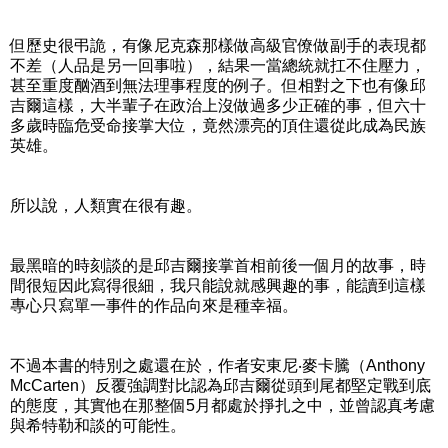
但歷史很弔詭，有像尼克森那樣做高級官僚做副手的表現都
不差（人品是另一回事啦），結果一當總統就扛不住壓力，
甚至重度酗酒到無法理事程度的例子。但相對之下也有像邱
吉爾這樣，大半輩子在政治上沒做過多少正確的事，但六十
多歲時臨危受命接掌大位，竟然漂亮的頂住還從此成為民族
英雄。
所以說，人類實在很有趣。
最黑暗的時刻談的是邱吉爾接掌首相前後一個月的故事，時
間很短因此寫得很細，我只能說就感興趣的事，能讀到這樣
專心只寫單一事件的作品向來是種幸福。
不過本書的特別之處還在於，作者安東尼‧麥卡騰（Anthony
McCarten）反覆強調對比認為邱吉爾從頭到尾都堅定戰到底
的態度，其實他在那整個5月都處於掙扎之中，並曾認真考慮
與希特勒和談的可能性。