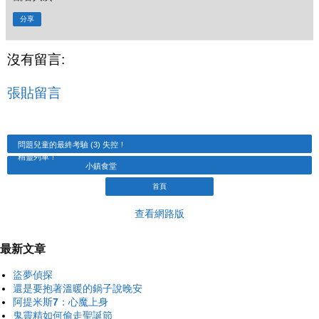
分享
沒有留言:
張貼留言
問題兒童的最終考驗 (3) 失控！
精靈列車！
小鎮食堂
首頁
查看網路版
最新文章
盜夢偵探
還是要抱著溫暖的鍋子說晚安
阿提米斯7：心魔上身
鬼靈精如何偷走聖誕節