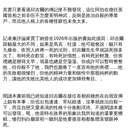
其實只要看過邱吉爾的傳記便不難發現，這位阿伯在擔任英
國首相之前非但不怎麼英明神武，反倒是政治自殺的專業
戶，而且他人格上的各種怪癖也未免太多。
記者兼評論家賈丁納曾在1926年出版的書如此描寫：邱吉爾
跟貓最大的不同，如果是馬克．吐溫，他可能會說：貓只有
九條命。依照人終將一死的法則，邱吉爾先生早就該死很多
次了。有時死在歡笑，有時死於憤怒，有時死於輕蔑。但喪
禮總是辦得太早，墳墓也總是空蕩蕩。你或許可以暫時整整
他，但你殺不了他，我們也厭倦了一直宣布他的喪禮……他
的失敗都很慘烈，但他的精神力量和個性中那股純粹的動
力，讓他的失敗比其他人的成功更加輝煌奪目。」
閱讀本書前我已經知道邱吉爾在接任首相前雖然在自我宣傳
上頗有本事，但也出包連連、常站錯邊，沒事就政治自殺一
下，而且自戀又愛表演的性格十分衝動浮誇。不過閱讀本書
可以發現，呃，他當時在政界的形象比我所知道的還要更糟
糕，慘烈到白廳當初一聽到是他要接首相都集體哀號眼神
死。