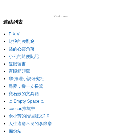
Plurk.com
連結列表
PIXIV
封狼的凌亂窩
栞的心靈角落
小云的隨便亂記
隻眼留書
盲眼貓頭鷹
非‧推理小說研究社
尋夢，撐一支長篙
寶石般的文具箱
.:: Empty Space ::.
coccus推坑中
余小芳的推理隨文2.0
人生適應不良的李靡靡
備份站