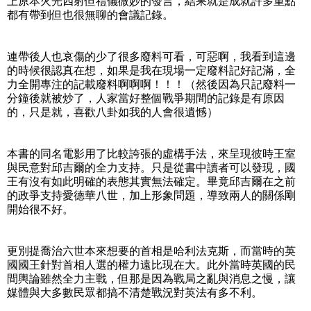
上原本火光四射但禮儀微妙的發言，結果就是成就許多重點
都有帶到但也很無聊的會議記錄。
連帶後人也哀傷的少了很多廢料可看，可惡啊，我看到這邊
的時候很認真在想，如果是我在現場一定廢料記好記滿，全
力全開專注的記載廢料啊啊啊！！！（然後因為只記廢料一
分鐘後就被炒了，人家當好整個戰爭期間的記錄是有原因
的，只是就，喜歡八卦如我的人會很遺憾）
本書的同名電影用了比較誇張的虛構手法，來呈現彼時王室
與民意對邱吉爾的全力支持。只是從書中讀者可以發現，國
王有沒有如此明確的表態其實無法確定。畢竟邱吉爾在之前
的政爭支持愛德華八世，加上形象問題，導致兩人的關係剛
開始很不好。
更別提喬治六世本來想要的首相是哈利法克斯，而當時的英
國國王針對首相人選的權力遠比現在大。此外當時英國的民
間輿論雖然全力主戰，但那是因為戰局之亂與消息之慢，讓
媒體與大多數民眾都搞不清楚戰況對英法有多不利。