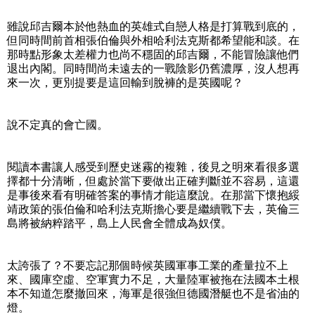
雖說邱吉爾本於他熱血的英雄式自戀人格是打算戰到底的，
但同時間前首相張伯倫與外相哈利法克斯都希望能和談。在
那時點形象太差權力也尚不穩固的邱吉爾，不能冒險讓他們
退出內閣。同時間尚未遠去的一戰陰影仍舊濃厚，沒人想再
來一次，更別提要是這回輸到脫褲的是英國呢？
說不定真的會亡國。
閱讀本書讓人感受到歷史迷霧的複雜，後見之明來看很多選
擇都十分清晰，但處於當下要做出正確判斷並不容易，這還
是事後來看有明確答案的事情才能這麼說。在那當下懷抱綏
靖政策的張伯倫和哈利法克斯擔心要是繼續戰下去，英倫三
島將被納粹踏平，島上人民會全體成為奴僕。
太誇張了？不要忘記那個時候英國軍事工業的產量拉不上
來、國庫空虛、空軍實力不足，大量陸軍被拖在法國本土根
本不知道怎麼撤回來，海軍是很強但德國潛艇也不是省油的
燈。