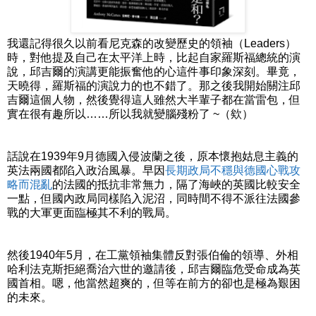
我還記得很久以前看尼克森的改變歷史的領袖（Leaders）
時，對他提及自己在太平洋上時，比起自家羅斯福總統的演
說，邱吉爾的演講更能振奮他的心這件事印象深刻。畢竟，
天曉得，羅斯福的演說力的也不錯了。那之後我開始關注邱
吉爾這個人物，然後覺得這人雖然大半輩子都在當雷包，但
實在很有趣所以……所以我就變腦殘粉了 ~（欸）
話說在1939年9月德國入侵波蘭之後，原本懷抱姑息主義的
英法兩國都陷入政治風暴。早因
長期政局不穩與德國心戰攻
略而混亂
的法國的抵抗非常無力，隔了海峽的英國比較安全
一點，但國內政局同樣陷入泥沼，同時間不得不派往法國參
戰的大軍更面臨極其不利的戰局。
然後1940年5月，在工黨領袖集體反對張伯倫的領導、外相
哈利法克斯拒絕喬治六世的邀請後，邱吉爾臨危受命成為英
國首相。嗯，他當然超爽的，但等在前方的卻也是極為艱困
的未來。