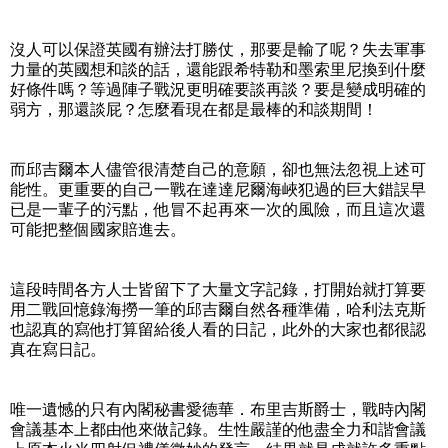
沒人可以保證英國有辦法打勝仗，那要是輸了呢？失去軍事
力量的英國想和談的話，還能跟希特勒和墨索里尼換到什麼
好條件嗎？等過陣子戰況更明確要談再談？要是變成明確的
弱方，那還談屁？怎麼看現在都是最棒的和談期間！
而邱吉爾本人儘管很清楚自己的意願，卻也無法忽視上述可
能性。更重要的自己一戰在達達尼爾海峽犯過的巨大錯誤早
已是一輩子的污點，他冒不起再來一次的風險，而且這次還
可能把整個國家賠進去。
這段時間各方人士皆留下了大量文字記錄，打開始就打算要
用二戰回憶錄海撈一筆的邱吉爾自然各種準備，哈利法克斯
也認真的寫他打算留給後人看的日記，此外的大家也都很認
真在寫日記。
唯一遺憾的只有內閣秘書愛德華．布里吉斯爵士，戰時內閣
會議基本上都由他來做記錄。生性嚴謹的他盡全力和諧會議