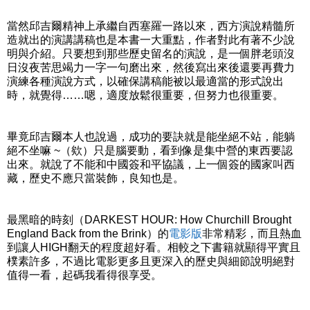
當然邱吉爾精神上承繼自西塞羅一路以來，西方演說精髓所
造就出的演講講稿也是本書一大重點，作者對此有著不少說
明與介紹。只要想到那些歷史留名的演說，是一個胖老頭沒
日沒夜苦思竭力一字一句磨出來，然後寫出來後還要再費力
演練各種演說方式，以確保講稿能被以最適當的形式說出
時，就覺得……嗯，適度放鬆很重要，但努力也很重要。
畢竟邱吉爾本人也說過，成功的要訣就是能坐絕不站，能躺
絕不坐嘛 ~（欸）只是腦要動，看到像是集中營的東西要認
出來。就說了不能和中國簽和平協議，上一個簽的國家叫西
藏，歷史不應只當裝飾，良知也是。
最黑暗的時刻（DARKEST HOUR: How Churchill Brought
England Back from the Brink）的
電影版
非常精彩，而且熱血
到讓人HIGH翻天的程度超好看。相較之下書籍就顯得平實且
樸素許多，不過比電影更多且更深入的歷史與細節說明絕對
值得一看，起碼我看得很享受。