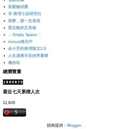
盲眼貓頭鷹
非‧推理小說研究社
尋夢，撐一支長篙
寶石般的文具箱
.:: Empty Space ::.
coccus推坑中
余小芳的推理隨文2.0
人生適應不良的李靡靡
備份站
總瀏覽量
最近七天累積人次
11,826
技術提供：
Blogger
.