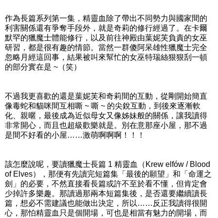
作為長篇系列第一集，精靈血除了帶出不同勢力與國家間的
利害關係還有爭奪手段外，就是奇莉的修行經過了。在卡爾
默罕的獵魔士體能修行，以及前往神殿由葉妮芙負責的女巫
研習，都是很有趣的情節。當然一群傻阿呆雄性獵魔士完全
忽略月經這回事，結果被叫來幫忙的女巫特瑞絲狠狠刮一頓
的部分實在是 ~（笑）
不過我更喜歡的還是葉妮芙和奇莉間的互動，從剛開始簡直
像毒蛇和貓咪間互相嘶 ~ 嘶 ~ 的尖銳互動，到後來逐漸軟
化、親暱，最後成為近似母女又像姊妹般的關係，讓我讀得
非常開心，而且也超級歡樂就是。別在意那座小屋，那不過
是間不好看的小屋……激萌啊啊啊！！！
該怎麼說呢，要讀獵魔士長篇 1 精靈血（Krew elfów / Blood
of Elves），那便有先讀完短篇集「最後的願望」和「命運之
劍」的必要，不然直接看長篇或許不至於看不懂，但肯定會
少掉許多樂趣。那讀過那兩本短篇集後，是否還要繼續讀長
篇，想必不需建議也能做出決定，所以……反正我讀得很開
心，那怕精靈血只是個開場，可也是相當有魅力的開場，而