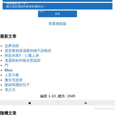
國稱霸的第一步？
總之就是傳說的勇者的傳說10 ~
11（完）
首頁
查看網路版
最新文章
盜夢偵探
還是要抱著溫暖的鍋子說晚安
阿提米斯7：心魔上身
鬼靈精如何偷走聖誕節
門
Blue
人質卡農
魔女宅急便
蘿絲瑪麗的兒子
弟之夫
編號 1-10, 總共: 1949
◂
▸
ⓦ Recent Posts
隨機文章