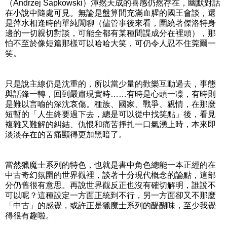
（Andrzej Sapkowski）渾然天成的喜感仍然存在，幽默對話
在小說中隨處可見。無論是盤算間充滿血腥的國王會談，還
是萍水相逢時的單純閒聊（儘管事後來看，圍繞著傑洛特身
邊的一切親切對談，可能全都有某種間諜成分在裡頭），那
怕不至於像短篇那樣可以哈哈大笑，可仍令人忍不住莞爾一
笑。
只是說主線仍是沈重的，所以當少量的歡樂互動過去，事態
與話鋒一轉，回到嚴肅現實時……有時是心頭一凜，有時則
是難以言喻的深沈哀傷。種族、國家、戰爭、親情，在那麼
短暫的「人生終要過下去，總是可以從中找笑點」後，看見
複雜又難解的糾結、仇恨和痛苦掙扎一口氣湧上時，本來即
淡淡存在的苦痛顯得更加黑暗了。
當然獵魔士系列的特色，也就是書中角色總能一本正經的在
中古奇幻氛圍的世界觀裡，談著十分現代概念的論點，這部
分仍舊很有意思。再說世界觀反正也沒有確切解明，誰說不
可以呢？這種設定一方面正統到不行，另一方面卻又不那麼
「中古」的感覺，或許正是獵魔士系列的醍醐味，至少我覺
得很有趣啦。