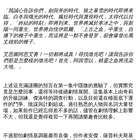
「我誠心告訴你們，劍與斧的時代、狼之暴雪的時代即將來
臨。白冬與熾光的時代、瘋狂時代與蔑視時代，太得代以拉
得，「終結的時刻」即將到來。世界將滅於寒冰之中，與新
陽一同重生。世界將自恆伊凱爾、「上古之血」中重生，自
播下的種子中重生，而這將是一顆不會發芽，卻會爆發出萬
丈雄焰的種子。
艾思圖阿思艾賽！一切都將成真！尋找徵兆吧！讓我告訴你
們那是怎麼樣的徵兆吧！首先，阿因雪以，精靈之血將洗染
大地。」
上述這充滿謎團的預言在第一集中隱微的應驗了，但實際究
竟是怎麼回事，還得等待後續劇情展開。這集基本上由奇莉
的升級訓練、傑洛特的調查行動，以及目前還在檯面底下運
作的鬥爭、陰謀與計劃組成。過往熟悉的人物與名詞大量登
場，如果前作已經忘得差不多的話，儘管在劇情理解上影響
不大，但我還是覺得複習一下再開讀樂趣會比較多。
不過那怕劇情基調嚴肅而哀傷，但作者安傑．薩普科夫斯基