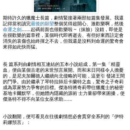
期待許久的獵魔士長篇，劇情緊接著兩部短篇集發展。我還
記得當初讀完
最後的願望
整個笑得超開心、激歡樂啊，然後
命運之劍
……起碼前面也很歡樂啦 ~（抹臉）沒錯，即使是
在很歡樂的篇章裡，某個時代即將逝去、有些好東西註定會
消失的哀傷也始終揮之不去，但我還是沒料到命運的驚奇會
來得如此快而猛。
長 篇系列由劇情相互連結的五本小說組成，第一集「精靈
血」便由某個古老的末世預言展開。而和末日同樣令人擔憂
的，是尼夫加爾德人繼續向北侵略的可能，這更引 發諸王間
的鬥爭。由於繼承了琴特拉師后卡蘭特之血，驚奇之子奇莉
成為眾家勢力爭奪的目標。傑洛特將奇莉帶往獵魔士的秘密
基地卡爾默罕，但她體內隱藏的源術 士力量卻帶來困擾，使
傑洛特不得不向某位女巫求助……
小說翻開，便可看見在往後劇情想必會貫穿全系列的『伊特
莉娜預言』：