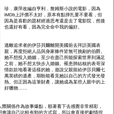
珍．康萍改編自亨利．詹姆斯小說的電影，因為
iMDb上評價不太好，原本有點掙扎要不要看，但
因為是喜歡的題材經過思考還是去了電影院，然後
也還好有看，因為完全命中我的偏好。
逃離追求者的伊莎貝爾離開美國前去拜訪英國表
親，再度拒絕人品與身家條件皆無可挑剔的伯爵。
她不想投入婚姻，至少在盡己所能探索世界到滿足
之前，她不想太快步入婚姻。罹患肺結核的表哥深
情款款地看著這樣的她，遊說父親留給伊莎貝爾七
萬英磅的遺產，期盼能看見她以自己的方式發光發
熱。但正因為這筆財產，讓她成為某些人眼中的上
好獵物……
人際關係作為故事爆點，順著看下去感覺非常精彩，
用會讓自己比較有勁的方式寫，所以會直接把劇情捏