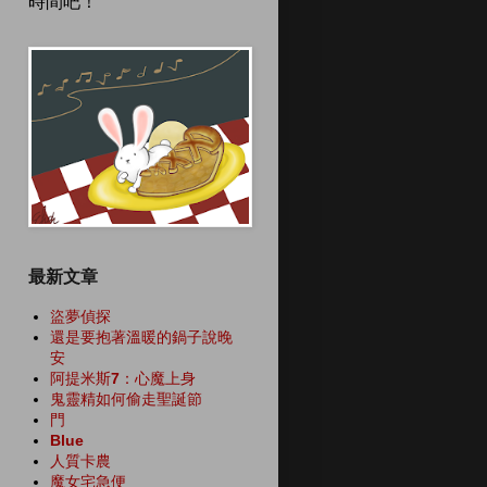
時間吧！
最新文章
盜夢偵探
還是要抱著溫暖的鍋子說晚
安
阿提米斯7：心魔上身
鬼靈精如何偷走聖誕節
門
Blue
人質卡農
魔女宅急便