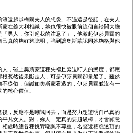
的渣遠超越梅爾夫人的想像。不過這是後話，在夫人
斯蒙在義大利相識，她也很快被眼前這個言談間大膽
是「男人，你引起我的注意了」，他激起伊莎貝爾的
自己真的夠好夠聰明，強到讓奧斯蒙認同她夠格與他
的人，碰上奧斯蒙這種失禮且緊迫盯人的態度，都應
哪根葱然後果斷走人，可是伊莎貝爾卻暈船了。雖然
膽不從俗，但誠如奧斯蒙看透的，伊莎貝爾並沒有一
世的核心價值。
低後，反應不是嘲諷回去，而是努力想證明自己真的
的平凡女人。對，妳人一定真的要超級棒，才會願意
，相處時總各種挑釁嘲諷不尊重，名聲還糟糕透頂的