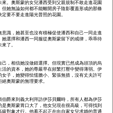
未來。奧斯蒙的女兒潘西受到父親規制不敢走進花園
，但她無論如何都不能離開房子陰影覆蓋形成的那條
決定要不要走進陽光普照的花園。
無意識，她甚至也沒有積極促使潘西和自己一同走進
，她選擇和潘西一同服從奧斯蒙留下的戒律，乖乖待
未來了。
自己，相信她沒做錯選擇。但現實已然成為頭頂的烏
生活的資本，她的尊嚴早在頻繁打壓中變得薄弱。伊
的女子，她變得怯懦膽小、緊張無措，沒有丈夫許可
拒絕奧斯蒙的無理要求。
頓伯爵來到義大利拜訪伊莎貝爾時，所有人都為伊莎
的是奧斯蒙胃口大了，他女兒現在很高級，可得找到
高級對象才行。他看不起正在向自家女兒求婚的普通