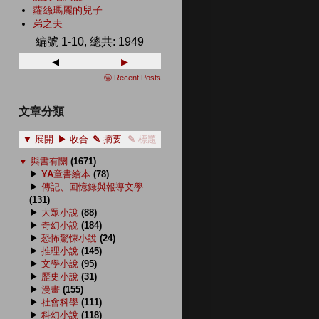
蘿絲瑪麗的兒子
弟之夫
編號 1-10, 總共: 1949
◂
▸
ⓦ Recent Posts
文章分類
▼ 展開
▶ 收合
✎ 摘要
✎ 標題
▼
與書有關
(1671)
▶
YA童書繪本
(78)
▶
傳記、回憶錄與報導文學
(131)
▶
大眾小說
(88)
▶
奇幻小說
(184)
▶
恐怖驚悚小說
(24)
▶
推理小說
(145)
▶
文學小說
(95)
▶
歷史小說
(31)
▶
漫畫
(155)
▶
社會科學
(111)
▶
科幻小說
(118)