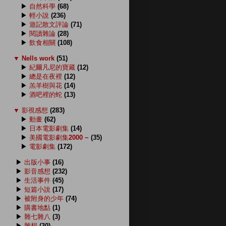
▶
自然科學
(68)
▶
輕小說
(236)
▶
遊記散文評論
(71)
▶
閱讀雜論
(28)
▶
飲食相關
(108)
▼
Nells work
(51)
▶
紀爾凡尼的寶藏
(12)
▶
總是在夜裡
(12)
▶
羔羊樹與花
(14)
▶
酒吧裡的蛇
(13)
▼
影視感想
(283)
▶
動畫
(62)
▶
日本電影劇集
(14)
▶
美國電影劇集2000 ~
(35)
▶
電影劇集
(172)
▶
出版小事
(16)
▶
影音感想
(232)
▶
生活事件
(45)
▶
短篇小說
(17)
▶
被附身的少年
(74)
▶
購書地點
(1)
▶
雜七雜八
(3)
▶
雜想
(30)