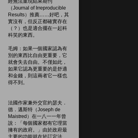
經無法重現結果期刊
（Journal of Irreproducible
Results）推薦……好吧，其
實沒有，但反正都確實存在
（？）也是適合擺在一起科
科笑的東西。
毛姆：如果一個國家認為有
別的東西比自由更重要，它
就會失去自由。不僅如此，
如果它認為更重要的是舒適
和金錢，則這兩者它一樣也
得不到。
法國作家兼外交官約瑟夫．
德．邁斯特（Joseph de
Maistred）在一八一一年曾
說：「每個國家都有它理當
擁有的政府。」由於政府最
主要的功能就在於訂定法