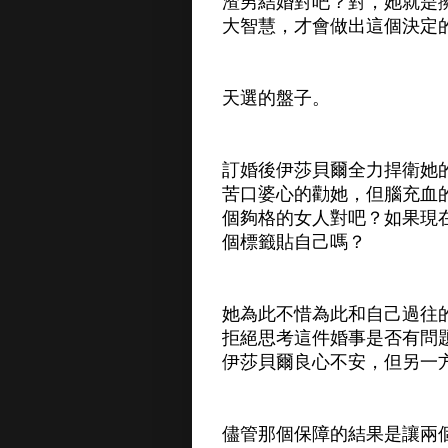
渣男結婚對吧？對，她就是
大智慧，才會做出這個決定
天選的盤子。
訂婚後伊莎貝爾全力捍衛她
苦口婆心的勸她，但腦充血
個夠格的女人對吧？如果現
個標籤貼自己嗎？
她為此不惜為此和自己過往
拒絕思考這件婚事是否有問
伊莎貝爾良心不安，但另一
儘管那個保障的結果是讓兩