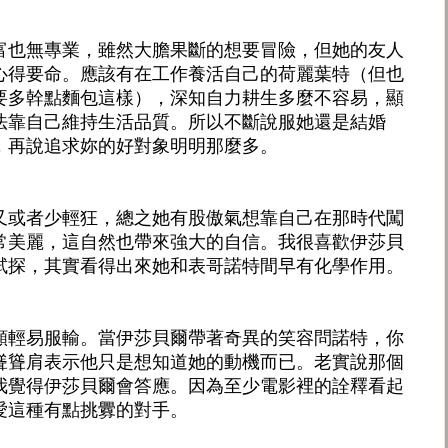
富也無專業，雖然大膽果斷的想要冒險，但她的友人
心得要命。應該有在工作養活自己的荷麗葉特（但也
要多幹點麵包這樣），深知自力耕生多麼不容易，顯
法靠自己維持生活品質。所以不斷說服她還是結婚
，再說追求妳的好對象明明那麼多。
又或者少輕狂，總之她有股傲氣想靠自己在那時代闖
常美麗，這自然也帶來強大的自信。我很喜歡伊莎貝
試探，其實看得出來她和表哥諾特間早有化學作用。
願輕易服輸。當伊莎貝爾帶著奇異的笑容問諾特，你
聳聳肩表示他只是想知道她的動機而已。老實說那個
我覺得伊莎貝爾會答應。因為至少電影裡的詮釋看起
愛這種有點挑釁的對手。