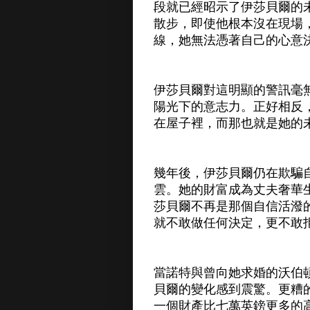
段就已經昭示了伊莎貝爾的
散步，即使他根本沒在現場
線，她無法憑著自己的心意
伊莎貝爾對這明顯的警訊毫
陽光下的意志力。正好相反
在屋子裡，而那也就是她的
幾年後，伊莎貝爾仍在欺騙
雲。她的財富成為丈夫奢華
莎貝爾不再是那個自信活潑
就不敢做任何決定，更不敢
當諾特與曾向她求婚的沃伯
貝爾的變化感到震驚。更糟
一個財產比七萬英鎊更多的