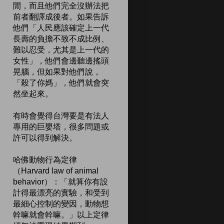
閒，而且他們完全沒辦法把
前者翻譯成後者。如果告訴
他們「人民應該確定上一代
長壽的負擔不致不成比例、
難以忍受，尤其是上一代的
女性」，他們會邊聽邊搖頭
晃腦，但如果對他們說，
「殺了你媽」，他們就會突
然坐起來。
有時會覺得台灣要是有法人
專用的巨嬰塔，很多問題或
許可以得到解決。
哈佛動物行為定律
（Harvard law of animal
behavior）：「就算你有設
計得最漂亮的實驗，和受到
最細心控制的變因，動物想
幹嘛就會幹嘛。」以上定律