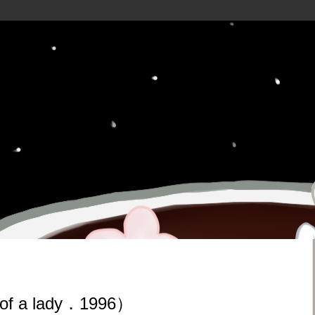
of a lady．1996）