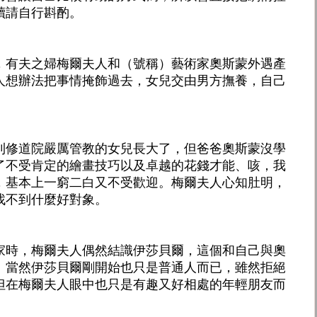
讀請自行斟酌。
，有夫之婦梅爾夫人和（號稱）藝術家奧斯蒙外遇產
人想辦法把事情掩飾過去，女兒交由男方撫養，自己
利修道院嚴厲管教的女兒長大了，但爸爸奧斯蒙沒學
了不受肯定的繪畫技巧以及卓越的花錢才能、咳，我
，基本上一窮二白又不受歡迎。梅爾夫人心知肚明，
找不到什麼好對象。
家時，梅爾夫人偶然結識伊莎貝爾，這個和自己與奧
。當然伊莎貝爾剛開始也只是普通人而已，雖然拒絕
但在梅爾夫人眼中也只是有趣又好相處的年輕朋友而