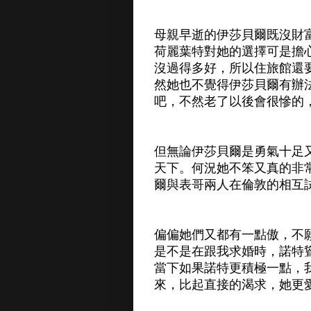
母親早逝的伊莎貝爾既沒財
荷麗葉特對她的選擇可是擔
沒過得多好，所以住旅館還
然她也不覺得伊莎貝爾有辦
吧，不然老了以後會很慘的
但無論伊莎貝爾是勇氣十足
天下。何況她不笨又真的非
爾與表哥兩人在倫敦的相互
偏偏她們又都有一點傲，不
是不是在跟我求婚時，諾特
當下如果諾特更積極一點，
來，比起直接的渴求，她更