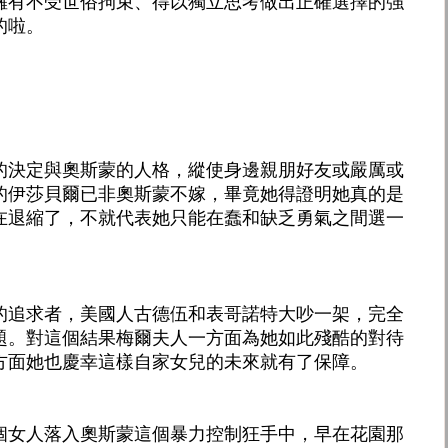
擁有不受世俗拘束、得以獨立思考做出正確選擇的強
的啦。
的決定與奧斯蒙的人格，縱使身邊親朋好友或嚴厲或
的伊莎貝爾已非奧斯蒙不嫁，畢竟她得證明她真的是
在退縮了，不就代表她只能在蠢和缺乏勇氣之間選一
的追求者，美國人古德伍和表哥諾特大吵一架，完全
題。對這個結果梅爾夫人一方面為她如此殘酷的對待
方面她也慶幸這樣自家女兒的未來就有了保障。
個女人落入奧斯蒙這個暴力控制狂手中，早在花園那