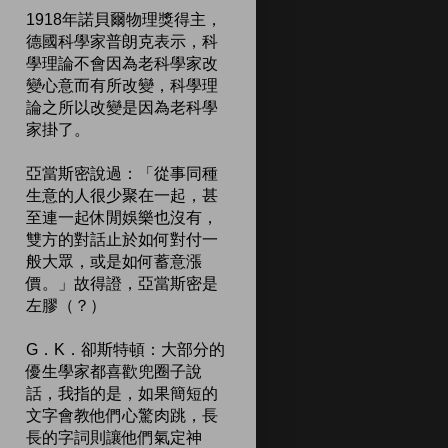
1918年諾貝爾物理獎得主，
德國科學家普朗克表示，科
學理論不會因為老科學家改
變心意而有所改變，科學理
論之所以改變是因為老科學
家掛了。
亞當斯密說過：「從事同種
生意的人很少聚在一起，甚
至連一起休閒娛樂也沒有，
雙方的對話止於如何對付一
般大眾，或是如何蓄意漲
價。」故得證，亞當斯密是
左膠（？）
G．K．卻斯特頓：大部分的
優生學家都喜歡兜圈子說
話，我指的是，如果簡短的
文字會教他們心驚肉跳，長
長的字詞則讓他們氣定神