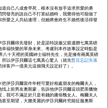
知道自己八成會早死，根本沒有放手追求所愛的勇
閃閃發亮的說自己不打算結婚時，我覺得他可能做了
和所愛之人共結連理，但她將會終生不婚然後活得發
伊莎貝爾得先發財，於是諾特說服父親遺贈七萬英磅
她幸福快樂的單身未來。考慮到本作故事設定時點是
世界八十天裡的英國紳士福特先生，光是擁有兩萬英磅
，所以伊莎貝爾這七萬真心驚人（就先
暫且忘記失落
賠掉客戶一億美元這個飛天設定好了）。
本把伊莎貝爾當作年輕可愛好相處朋友的梅爾夫人，
她找上前男友奧斯蒙，告訴他伊莎貝爾這頭肥美獵物
呢，我可不滿足於只是有錢的庸俗醜女人。梅爾夫人
她甚至期望，大膽美麗的伊莎貝爾終究能征服奧斯