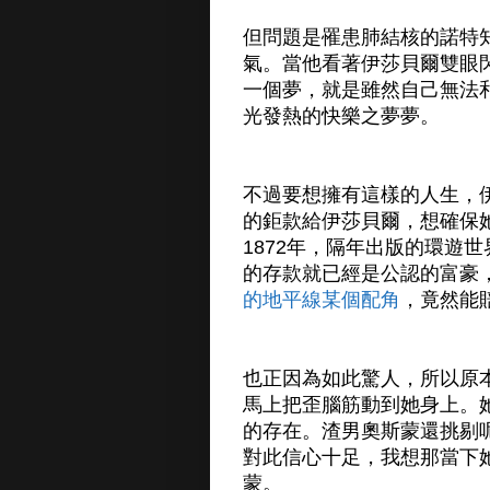
但問題是罹患肺結核的諾特
氣。當他看著伊莎貝爾雙眼
一個夢，就是雖然自己無法
光發熱的快樂之夢夢。
不過要想擁有這樣的人生，
的鉅款給伊莎貝爾，想確保
1872年，隔年出版的環遊
的存款就已經是公認的富豪
的地平線某個配角
，竟然能
也正因為如此驚人，所以原
馬上把歪腦筋動到她身上。
的存在。渣男奧斯蒙還挑剔
對此信心十足，我想那當下
蒙。