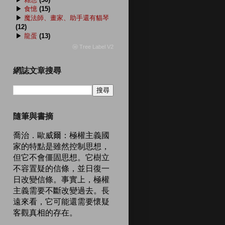
▶
食憶
(15)
▶
魔法師、畫家、助手還有貓琴
(12)
▶
龍蛋
(13)
ⓦ Tree Label V2
網誌文章搜尋
隨筆與書摘
喬治．歐威爾：極權主義國
家的特點是雖然控制思想，
但它不會僵固思想。它樹立
不容置疑的信條，並日復一
日改變信條。事實上，極權
主義需要不斷改變過去。長
遠來看，它可能還需要懷疑
客觀真相的存在。