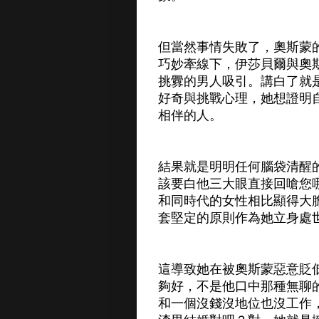
但當然事情失敗了，奧斯蒙
巧妙牽線下，伊莎貝爾與奧
挑釁的男人吸引。講白了就
好奇與挑戰心理，她想證明
相伴的人。
結果就是明明任何腦袋清醒
該要白他三大眼直接回嗆您
和同時代的女性相比顯得大
套堅定的原則作為她立身處
這導致她在被奧斯蒙惡意貶
夠好，不是他口中那種無聊
和一個沒錢沒地位也沒工作