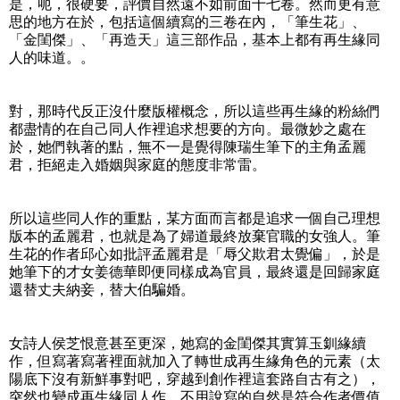
是，呃，很硬要，評價自然遠不如前面十七卷。然而更有意
思的地方在於，包括這個續寫的三卷在內，「筆生花」、
「金閨傑」、「再造天」這三部作品，基本上都有再生緣同
人的味道。。
對，那時代反正沒什麼版權概念，所以這些再生緣的粉絲們
都盡情的在自己同人作裡追求想要的方向。最微妙之處在
於，她們執著的點，無不一是覺得陳瑞生筆下的主角孟麗
君，拒絕走入婚姻與家庭的態度非常雷。
所以這些同人作的重點，某方面而言都是追求一個自己理想
版本的孟麗君，也就是為了婦道最終放棄官職的女強人。筆
生花的作者邱心如批評孟麗君是「辱父欺君太覺偏」，於是
她筆下的才女姜德華即便同樣成為官員，最終還是回歸家庭
還替丈夫納妾，替大伯騙婚。
女詩人侯芝恨意甚至更深，她寫的金閨傑其實算玉釧緣續
作，但寫著寫著裡面就加入了轉世成再生緣角色的元素（太
陽底下沒有新鮮事對吧，穿越到創作裡這套路自古有之），
突然也變成再生緣同人作，不用說寫的自然是符合作者價值