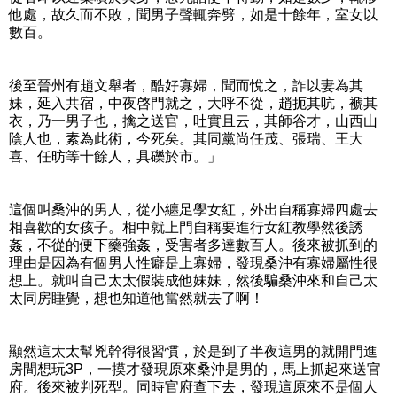
他處，故久而不敗，聞男子聲輒奔劈，如是十餘年，室女以
數百。
後至晉州有趙文舉者，酷好寡婦，聞而悅之，詐以妻為其
妹，延入共宿，中夜啓門就之，大呼不從，趙扼其吭，褫其
衣，乃一男子也，擒之送官，吐實且云，其師谷才，山西山
陰人也，素為此術，今死矣。其同黨尚任茂、張瑞、王大
喜、任昉等十餘人，具礫於市。」
這個叫桑沖的男人，從小纏足學女紅，外出自稱寡婦四處去
相喜歡的女孩子。相中就上門自稱要進行女紅教學然後誘
姦，不從的便下藥強姦，受害者多達數百人。後來被抓到的
理由是因為有個男人性癖是上寡婦，發現桑沖有寡婦屬性很
想上。就叫自己太太假裝成他妹妹，然後騙桑沖來和自己太
太同房睡覺，想也知道他當然就去了啊！
顯然這太太幫兇幹得很習慣，於是到了半夜這男的就開門進
房間想玩3P，一摸才發現原來桑沖是男的，馬上抓起來送官
府。後來被判死型。同時官府查下去，發現這原來不是個人