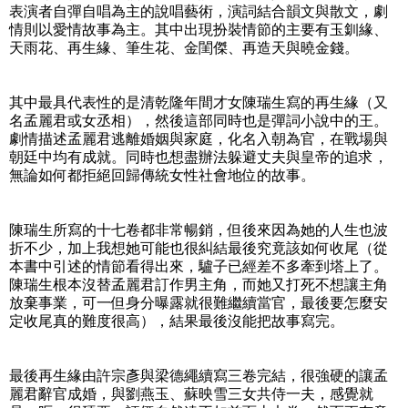
表演者自彈自唱為主的說唱藝術，演詞結合韻文與散文，劇
情則以愛情故事為主。其中出現扮裝情節的主要有玉釧緣、
天雨花、再生緣、筆生花、金閨傑、再造天與曉金錢。
其中最具代表性的是清乾隆年間才女陳瑞生寫的再生緣（又
名孟麗君或女丞相），然後這部同時也是彈詞小說中的王。
劇情描述孟麗君逃離婚姻與家庭，化名入朝為官，在戰場與
朝廷中均有成就。同時也想盡辦法躲避丈夫與皇帝的追求，
無論如何都拒絕回歸傳統女性社會地位的故事。
陳瑞生所寫的十七卷都非常暢銷，但後來因為她的人生也波
折不少，加上我想她可能也很糾結最後究竟該如何收尾（從
本書中引述的情節看得出來，驢子已經差不多牽到塔上了。
陳瑞生根本沒替孟麗君訂作男主角，而她又打死不想讓主角
放棄事業，可一但身分曝露就很難繼續當官，最後要怎麼安
定收尾真的難度很高），結果最後沒能把故事寫完。
最後再生緣由許宗彥與梁德繩續寫三卷完結，很強硬的讓孟
麗君辭官成婚，與劉燕玉、蘇映雪三女共侍一夫，感覺就