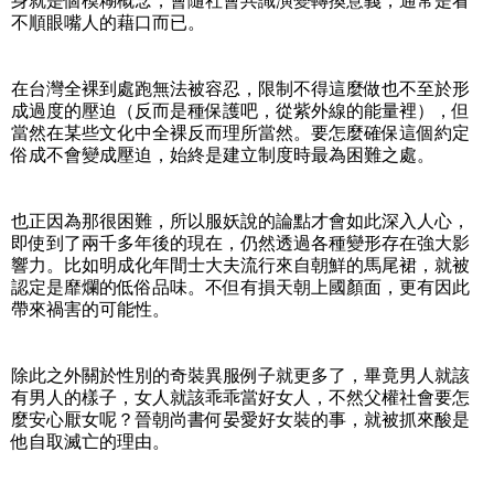
身就是個模糊概念，會隨社會共識演變轉換意義，通常是看
不順眼嘴人的藉口而已。
在台灣全裸到處跑無法被容忍，限制不得這麼做也不至於形
成過度的壓迫（反而是種保護吧，從紫外線的能量裡），但
當然在某些文化中全裸反而理所當然。要怎麼確保這個約定
俗成不會變成壓迫，始終是建立制度時最為困難之處。
也正因為那很困難，所以服妖說的論點才會如此深入人心，
即使到了兩千多年後的現在，仍然透過各種變形存在強大影
響力。比如明成化年間士大夫流行來自朝鮮的馬尾裙，就被
認定是靡爛的低俗品味。不但有損天朝上國顏面，更有因此
帶來禍害的可能性。
除此之外關於性別的奇裝異服例子就更多了，畢竟男人就該
有男人的樣子，女人就該乖乖當好女人，不然父權社會要怎
麼安心厭女呢？晉朝尚書何晏愛好女裝的事，就被抓來酸是
他自取滅亡的理由。