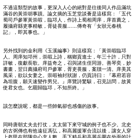
不過這類型的故事，更深入人心的絕對是往後同人作品滿坑
滿谷的黃崇胡事蹟。論文摘的玉芝堂談薈是這樣寫：「五代
蜀司戶參軍黃崇嘏，臨邛人，作詩上蜀相周庠，庠首薦之，
履攝府縣吏事精敏，胥徒畏服……傳奇有「女狀元春桃
記」，即其事也。」
另外找到的金利用《玉溪編事》則這樣寫：「黃崇嘏臨邛
人。周庠知邛州，崇嘏上詩，稱鄉貢進士，年三十許，只對
詳敏，復獻長歌。庠益奇之，召與諸生侄同游。善琴奕，妙
書畫，翌日薦攝府司戶參軍，胥吏畏服，案牘一清。庠美其
風采，欲以女妻之。崇嘏袖封狀謝，仍貢詩曰：『幕府若容
為坦腹，願天速變作男兒。』庠覽詩驚駭，召見詰問，故黃
使君女也。乞罷歸臨邛，不知所終。」
該怎麼說呢，都是一些帥氣卻也感傷的故事。
同時唐朝丈夫去打仗，太太留下來守城的例子也不少。北史
的古弼傳也有他遠征馮弘，和高麗援軍合流以後，讓女人穿
上盔甲在部隊中心充人數，手下精兵和高麗兵圍在外面的計