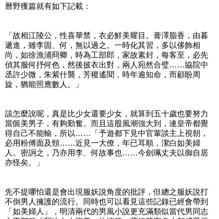
曆野獲篇就有如下記載：
「故相江陵公，性喜華禁，衣必鮮美耀目。膏澤脂香，由暮
遞進，雖李固、何，無以過之。一時化其習，多以侈飾相
尚，如徐漁浦冏卿，時為工部郎，家故素封，每客至，必先
偵其服何抒何色，然後披衣出對，兩人宛然合璧……協院中
丞許少微，朱紫什襲，芳稷遙聞，時年逾知命，而顧盼周
旋，猶能照應數人。」
該怎麼說呢，真是比少女還要少女，就算到五十歲也要努力
當個美男子，有夠勤奮。而且這股風潮強大到，連皇帝都覺
得自己不能輸，所以……「予遊都下見中官輩談主上視朝，
必用粉傅面及頸……近見一大僚，年已耳順，潔白如美婦
人。密詗之，乃亦用李、何故事也……今劍珮丈夫以御自居
亦怪矣。」
先不提哪怕還是會出現服妖說角度的批評，但總之服妖說打
不倒男人擁護的流行。同時也可以看見這些記錄已經會帶到
「如美婦人」，明清兩代的男風小說更充滿類似當代男同志