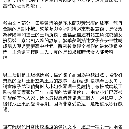
分析，同年代的小說男主角皆以陰柔型居多，這其實因應了
當時的社會潮流）。
戲曲文本部分，四聲猿講的是花木蘭與黃崇嘏的故事，龍舟
會講的是謝小蛾。繁華夢與全福記講起來都很哀傷，是父親
為乾隆年間進士的王筠所寫，全福記描述村姑主角沈惠蘭女
扮男裝上京出相入將的故事。繁華夢則描述女子在夢中性轉
成男人迎娶妻妾高中狀元，醒來後發現全是假的最終隱遁空
門。主角還直接叫王氏，真的是如果那時代女人能考科
舉……
男王后則是王驥德所寫，描述陳子高因為容貌出眾，被愛好
男風的臨川王冊立為王后的故事。荔鏡記則是標準乙女向，
講富家子弟陳伯卿對大小姐夜琴琚一見鍾情，假扮成磨鏡工
跑去當黃家家奴三年（超閒的欸這傢伙）。由於小姐已經被
許配給其他人家，所以最後靠侍婢協助三個人一起私奔，之
後修成正果的愛情喜劇。因為非常受歡迎，還改編成歌仔戲
過。
還有離現代日常比較遙遠的彈詞文本，這是一種以一到兩名