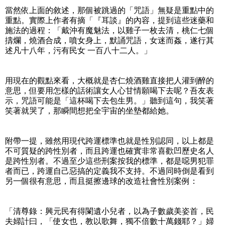
當然依上面的敘述，那個被跳過的「咒語」無疑是重點中的
重點。實際上作者有摘「『耳談』的內容，提到這些迷藥和
施法的過程：「戴沖有魔魅法，以雞子一枚去清，桃仁七個
擣爛，燒酒合成，噴女身上，默誦咒語，女迷而姦，遂行其
述凡十八年，污有民女 一百八十二人。」
用現在的觀點來看，大概就是杏仁燒酒雞直接把人灌到醉的
意思，但要用怎樣的話術讓女人心甘情願喝下去呢？吾友表
示，咒語可能是「這杯喝下去包生男。」聽到這句，我笑著
笑著就哭了，那瞬間想把全宇宙的坐墊都給她。
附帶一提，雖然用現代跨運標準也就是性別認同，以上都是
不可質疑的跨性別者，而且跨運也確實非常喜歡凹歷史名人
是跨性別者。不過至少這些刑案按我的標準，都是噁男犯罪
者而已，跨運自己惡搞的定義我不支持。不過同時倒是看到
另一個很有意思，而且挺擦邊球的改造社會性別案例：
「清尊錄：興元民有得闌遺小兒者，以為子數歲美姿首，民
夫婦計曰，「使女也，教以歌舞，獨不倍數十萬錢耶？」婦