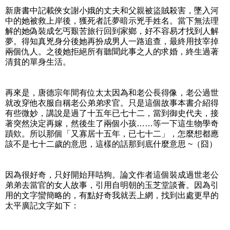
新唐書中記載俠女謝小娥的丈夫和父親被盜賊殺害，墜入河
中的她被救上岸後，獲死者託夢暗示兇手姓名。當下無法理
解的她偽裝成乞丐艱苦旅行回到家鄉，好不容易才找到人解
夢。得知真兇身分後她再扮成男人一路追查，最終用技宰掉
兩個仇人。之後她拒絕所有聽聞此事之人的求婚，終生過著
清貧的單身生活。
再來是，唐德宗年間有位太太因為和老公長得像，老公過世
就改穿他衣服自稱老公弟弟求官。只是這個故事本書介紹得
有些微妙，講說是過了十五年已七十二，當到御史代夫，接
著突然決定再嫁，然後生了兩個小孩……等一下這生物學奇
蹟欸。所以那個「又寡居十五年，已七十二」，怎麼想都應
該不是七十二歲的意思，這樣的話那到底什麼意思 ~（囧）
因為很好奇，只好開始拜咕狗。論文作者這個裝成過世老公
弟弟去當官的女人故事，引用自明朝的玉芝堂談薈。因為引
用的文字蠻簡略的，有點好奇我就丟上網，找到出處更早的
太平廣記文字如下：