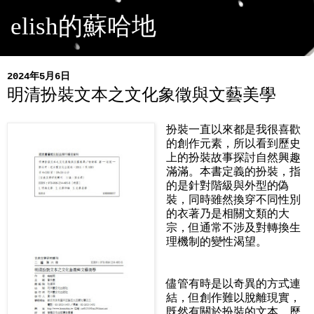
elish的蘇哈地
2024年5月6日
明清扮裝文本之文化象徵與文藝美學
扮裝一直以來都是我很喜歡
的創作元素，所以看到歷史
上的扮裝故事探討自然興趣
滿滿。本書定義的扮裝，指
的是針對階級與外型的偽
裝，同時雖然換穿不同性別
的衣著乃是相關文類的大
宗，但通常不涉及對轉換生
理機制的變性渴望。
儘管有時是以奇異的方式連
結，但創作難以脫離現實，
既然有關於扮裝的文本，歷