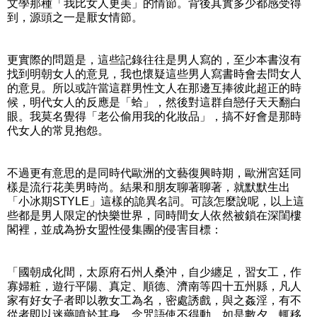
文學那種「我比女人更美」的情節。背後其實多少都感受得
到，源頭之一是厭女情節。
更實際的問題是，這些記錄往往是男人寫的，至少本書沒有
找到明朝女人的意見，我也懷疑這些男人寫書時會去問女人
的意見。所以或許當這群男性文人在那邊互捧彼此超正的時
候，明代女人的反應是「蛤」，然後對這群自戀仔天天翻白
眼。我莫名覺得「老公偷用我的化妝品」，搞不好會是那時
代女人的常見抱怨。
不過更有意思的是同時代歐洲的文藝復興時期，歐洲宮廷同
樣是流行花美男時尚。結果和朋友聊著聊著，就默默生出
「小冰期STYLE」這樣的詭異名詞。可該怎麼說呢，以上這
些都是男人限定的快樂世界，同時間女人依然被鎖在深閨樓
閣裡，並成為扮女盟性侵集團的侵害目標：
「國朝成化間，太原府石州人桑沖，自少纏足，習女工，作
寡婦粧，遊行平陽、真定、順德、濟南等四十五州縣，凡人
家有好女子者即以教女工為名，密處誘戲，與之姦淫，有不
從者即以迷藥噴於其身，念咒語使不得動，如是數夕，輒移