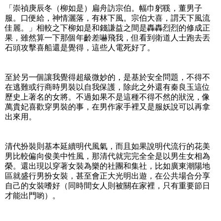
「崇禎庚辰冬（柳如是）扁舟訪宗伯。幅巾躬鞵，董男子
服。口便給，神情灑落，有林下風。宗伯大喜，謂天下風流
佳麗。」相較之下柳如是和錢謙益之間是轟轟烈烈的修成正
果，雖然算一下那個年齡差嚇飛我，但看到衛道人士跑去丟
石頭攻擊喜船還是覺得，這些人電死好了。
至於另一個讓我覺得超級微妙的，是基於安全問題，不得不
在逃難或行商時男裝以自我保護，除此之外還有秦良玉這位
歷史上著名的女將。不過如果不是這種不得不然的狀況，像
萬貴妃喜歡穿男裝的事，在男作家手裡又是服妖說可以再拿
出來用。
清代扮裝則基本延續明代風氣，而且如果說明代流行的花美
男比較偏向俊美中性風，那清代就完完全全是以男生女相為
榮。還出現以穿著女裝為樂的社團和集社，比如廣東潮陽地
區就盛行男扮女裝，甚至會正大光明出遊，在公共場合分享
自己的女裝嗜好（同時間女人則被關在家裡，只有重要節日
才能出門喲）。