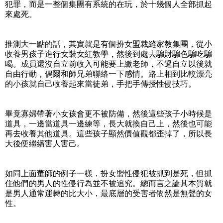
犯罪，而是一整個集團有系統的在玩，於十幾個人全部抓起
來處死。
推測大一點的話，其實就是有個扮女盟裁縫家教集團，從小
收養男孩子進行女裝女紅教學，然後到處去騙財騙色騙吃騙
喝。成員還沒自立前收入可能要上繳老師，不過自立以後就
自由行動，偶爾和師兄弟聯絡一下感情。路上相到比較漂亮
的小孩就自己收養起來當徒弟，手把手傳授性侵技巧。
畢竟寡婦帶著小女孩會更不被防備，然後這些孩子小時候是
道具，一邊當道具一邊練等，長大就換自己上，然後也可能
再去收養其他道具。這些孩子顯然價值觀都歪掉了，所以長
大後便繼續害人害己。
如同上面董師的例子一樣，扮女盟性侵犯被抓到是死，但抓
住他們的男人的性侵行為並不被追究。總而言之論其本質就
是男人通常運轉的比大小，最底層的受害者依然是無聲的女
性。