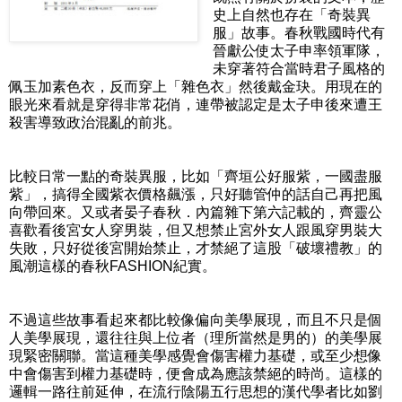
史上自然也存在「奇裝異
服」故事。春秋戰國時代有
晉獻公使太子申率領軍隊，
未穿著符合當時君子風格的
佩玉加素色衣，反而穿上「雜色衣」然後戴金玦。用現在的
眼光來看就是穿得非常花俏，連帶被認定是太子申後來遭王
殺害導致政治混亂的前兆。
比較日常一點的奇裝異服，比如「齊垣公好服紫，一國盡服
紫」，搞得全國紫衣價格飆漲，只好聽管仲的話自己再把風
向帶回來。又或者晏子春秋．內篇雜下第六記載的，齊靈公
喜歡看後宮女人穿男裝，但又想禁止宮外女人跟風穿男裝大
失敗，只好從後宮開始禁止，才禁絕了這股「破壞禮教」的
風潮這樣的春秋FASHION紀實。
不過這些故事看起來都比較像偏向美學展現，而且不只是個
人美學展現，還往往與上位者（理所當然是男的）的美學展
現緊密關聯。當這種美學感覺會傷害權力基礎，或至少想像
中會傷害到權力基礎時，便會成為應該禁絕的時尚。這樣的
邏輯一路往前延伸，在流行陰陽五行思想的漢代學者比如劉