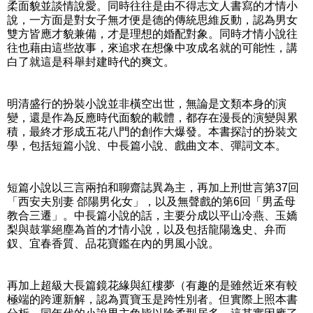
柔面貌並談情說愛。同時往往是由不得志文人書寫的才情小
說，一方面是對女子無才便是德的傳統思維反動，認為男女
雙方皆應才貌兼備，才是理想的婚配對象。同時才情小說往
往也藉由這些故事，來追求在想像中攻成名就的可能性，講
白了就這是科舉封建時代的爽文。
明清盛行的扮裝小說並非橫空出世，無論是文類本身的演
變，還是作為反應時代面貌的載體，都存在漫長的演變與累
積，最終才形成五花八門的創作大爆發。本書探討的扮裝文
學，包括短篇小說、中長篇小說、戲曲文本、彈詞文本。
短篇小說以三言兩拍和聊齋誌異為主，再加上刑世言第37回
「西安夫別妻 郃陽男化女」，以及無聲戲的第6回「男孟母
教合三遷」。中長篇小說的話，主要分成以平山冷燕、玉嬌
梨與鼓掌絕塵為首的才情小說，以及包括龍陽逸史、弁而
釵、宜春香質、品花寶鑑在內的男風小說。
再加上超級大長篇鏡花緣與紅樓夢（有趣的是雖然近來有較
極端的跨運新解，認為賈寶玉是跨性別者。但實際上照本書