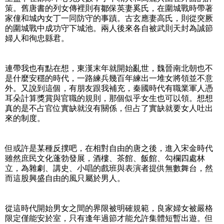
策。舊唐書的列女傳裡則有鄒保英妻奚氏，在圍城戰時帶著
家僮和城內女丁一同防守的事蹟。古玄應妻高氏，則從突厥
的圍城戰中成功守下城池。兩人後來各自被武則天封為誠節
婦人和徇忠縣君。
連帶我也有點在想，東漢末年就開始亂世，魏晉南北朝也不
是什麼安穩的時代，一路練兵幾百年練出一堆女將領並不意
外。又說到這個，有朋友跟我補充，秦國時代有職業軍人憑
耳朵計算獎賞與官職的規則，那個似乎女生也可以領。想想
真的是不占官位實缺就沒有關係，但占了實缺就要女人吐出
來的制度。
但或許是某種反撲吧，在相對自由的唐之後，進入宋金時代
雖然庶民文化蓬勃發展，酒樓、茶館、飯館、勾欄四處林
立，為雜劇、講史、小唱的戲班與表演者提供無數舞台，然
而這股興盛自由的風只屬於男人。
從這時代開始男女之間的界限被明確規範，良家婦女被嚴格
限定僅能安於室，只有逢年過節才能允許集體短暫出遊。但