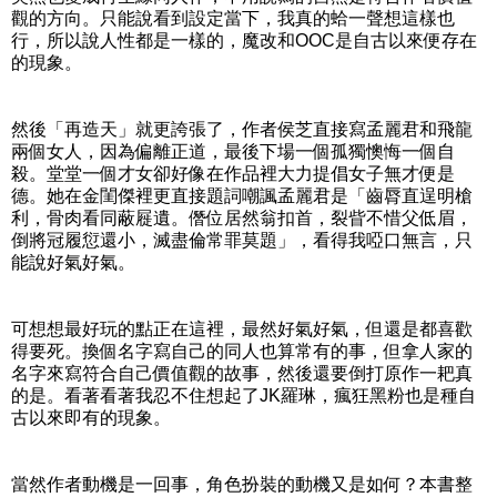
觀的方向。只能說看到設定當下，我真的蛤一聲想這樣也
行，所以說人性都是一樣的，魔改和OOC是自古以來便存在
的現象。
然後「再造天」就更誇張了，作者侯芝直接寫孟麗君和飛龍
兩個女人，因為偏離正道，最後下場一個孤獨懊悔一個自
殺。堂堂一個才女卻好像在作品裡大力提倡女子無才便是
德。她在金閨傑裡更直接題詞嘲諷孟麗君是「齒脣直逞明槍
利，骨肉看同蔽屣遺。僭位居然翁扣首，裂眥不惜父低眉，
倒將冠履愆還小，滅盡倫常罪莫題」，看得我啞口無言，只
能說好氣好氣。
可想想最好玩的點正在這裡，最然好氣好氣，但還是都喜歡
得要死。換個名字寫自己的同人也算常有的事，但拿人家的
名字來寫符合自己價值觀的故事，然後還要倒打原作一耙真
的是。看著看著我忍不住想起了JK羅琳，瘋狂黑粉也是種自
古以來即有的現象。
當然作者動機是一回事，角色扮裝的動機又是如何？本書整