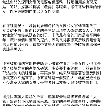
無法出門的深閨女眷仍需要各種服務，於是相應的出現尼
姑、道姑、媒婆和穩婆（產婆）等職業，擔任這些行業的婦
女可以突破限制自由出入女性空間。
在這種情況下，魏晉到唐朝時代的女俠和女官傳聞消失了，
女英雄不再，取而代之的是開始出現男人偽裝成女人，入侵
女性空間性侵或誘姦的例子。宋代最有名的刑案是端平丙申
年，廣州有個叫董師的尼姑，因為長得很漂亮所以偶爾會有
男人想加以性侵，這當中某些人在觸摸其性徵時發現這傢伙
應該是男人。
後來被知情的官府抓去驗身，儘管乍看之下是女性，但還是
找了經驗豐富的產婆來確認。產婆要求董師躺下，並在其陰
部沾染醃肉的味道後，再讓狗舔，結果舔著舔著陰莖受到刺
激就充血立起來了。原來董師是一個雙性人，此前已經性侵
不少富室大家的女眷，受害者難以枚舉，最後被判處死刑。
這是個滿讓人尷尬的故事，也讓我覺得是後來像聊齋「人
妖」篇這類小說的靈感來源。微妙的是在這故事裡，很明顯