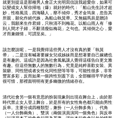
就更別提這是那種男人會正大光明寫信說我超愛你，如果可
以變成女人幫你掃地（爆）就好的時代：「船山先生詩才超
妙，性格風流，四海騷人，靡不傾仰，秀才金筠泉，忽告其
所親，願化作絕代姝，為船山執箕帚。又無錫馬辰是贈詩
云，我願來生作君婦，只秋清不到梅花。以船山雨人有「修
到人間才子婦，不辭清瘦似梅花」之句也。其傾倒之心，愛
才而兼鍾情，可謂至矣。」
該怎麼說呢，一是我覺得這些男人才沒有真的要「執箕
帚」，二是沒有喊著要嫁女兒或姊妹而是想著要自己嫁總也
是有趣的。這或許是因為社會風氣讓人覺得這樣告白更文雅
有趣。但這些無數人的無數行為，究竟是純粹喜歡女裝、異
裝癖、同性戀或者女性化同性戀等等等，可能性很多，非常
豐富多彩，反而如果一個跨性別蓋下去，全部輾得平平的會
很可惜，那裡面明明有更多幽微的情緒存在。
清代社會另一個有意思的扮裝現象則出現在舞台上，由於那
時代禁止女人登上舞台，於是所有的女性角色都只能由男性
反串。主要分成四種類型，兼扮（一人分飾多角）、代角
（一人分飾兩角）、雙演（兩個演員演同一個角色）與反串