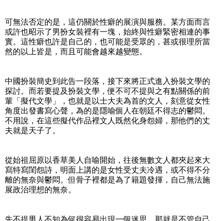
可無法否定的是，這仍關於性癖的展演與服務。某方面而言
或許也昭示了男扮女裝裡有一塊，始終與性癖緊密相連的事
實。這性癖也許是自己的，也可能是受眾的，甚或很理所當
然的以上皆是，而且可能會越來越變態。
中國扮裝簡史到此告一段落，接下來將正式進入扮裝文學的
探討。而若要提及扮裝文學，便不可不提與之有點關係的前
輩「擬代文學」，也就是以士大夫為首的文人，刻意從女性
角度出發書寫心聲，為的是隱喻個人在朝廷不得志的鬱悶。
不用說，在這些擬代作品裡文人既然化身怨婦，那他們的丈
夫就是天子了。
從始祖屈原以香草美人自喻開始，往後無數文人都夾起來大
寫特寫閨怨詩，明面上講的是女性受丈夫冷遇，或不得不分
離的無奈與鬱悶。但骨子裡都是為了籍題發揮，自己無法施
展政治理想的無奈。
先不提男人不知為何很容易出現一個迷思，那就是不管自己