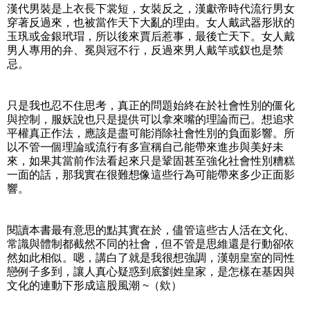
漢代男裝是上衣長下裳短，女裝反之，漢獻帝時代流行男女
穿著反過來，也被當作天下大亂的理由。女人戴武器形狀的
玉㺬或金銀玳瑁，所以後來賈后惹事，最後亡天下。女人戴
男人專用的弁、冕與冠不行，反過來男人戴竿或釵也是禁
忌。
只是我也忍不住思考，真正的問題始終在於社會性別的僵化
與控制，服妖說也只是提供可以拿來嘴的理論而已。想追求
平權真正作法，應該是盡可能消除社會性別的負面影響。所
以不管一個理論或流行有多宣稱自己能帶來進步與美好未
來，如果其當前作法看起來只是鞏固甚至強化社會性別糟糕
一面的話，那我實在很難想像這些行為可能帶來多少正面影
響。
閱讀本書最有意思的點其實在於，儘管這些古人活在文化、
常識與體制都截然不同的社會，但不管是思維還是行動卻依
然如此相似。嗯，講白了就是我很想強調，漢朝皇室的同性
戀例子多到，讓人真心疑惑到底劉姓皇家，是怎樣在基因與
文化的連動下形成這股風潮 ~（欸）