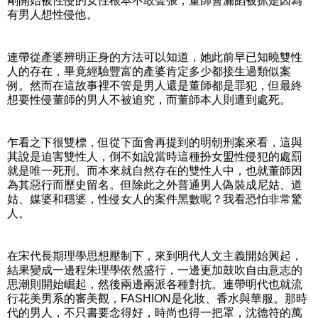
剛開始被性侵的女性根本不敢聲張，董師會漏餡被抓是因為
有男人想性侵他。
連帶從產婆辨明正身的方法可以知道，她此前早已知曉雙性
人的存在，畢竟經驗豐富的產婆肯定多少都接生過類似案
例。然而在這故事裡不管是男人還是董師都是罪犯，但最終
想要性侵董師的男人不被追究，而董師本人則遭到處死。
乍看之下很雙標，但從下面會再提到的明朝刑案來看，這與
其說是迫害雙性人，倒不如說當時這種扮女盟性侵犯的處罰
就是唯一死刑。而本來就自然存在的雙性人中，也就董師因
為其惡行而歷史留名。但除此之外普通男人偽裝成尼姑、道
姑、媒婆和穩婆，性侵女人的案件黑數呢？我看恐怕非常驚
人。
在宋代長期理學思想壓制下，來到明代人文主義開始興起，
結果變成一邊程朱理學依然盛行，一邊更加鼓吹自由意志的
思潮則開始崛起，然後兩邊兩派各種對抗。連帶明代也就流
行花美男系的審美觀，FASHION是化妝、香水與華服。那時
代的男人，不只書要念得好，時尚也得一把罩，沈德符的萬