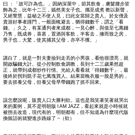
曰 ：「故可詐為也。」因納深屋中，節其飲食，膚髮腰步皆
飾為之，比年十二三，嫣然美女子也。攜至成煮 教以新聲，
又絕警慧，益秘之不使人見，曰此女當歸之貴人。於女僧及
貴游好事者踵門，一覿面輒避去，猶得錢數千，謂之「看
錢。」久之，有某通判者來成都，一見心醉，與值至七萬錢
乃售，既成券，喜甚，置酒與客飲，半客去，擁而致之房，
男子也，大驚，使其捕其父母，亦卒不獲。」
講白了，就是一對夫妻撿到走丟的小男孩，看他很漂亮，就
開啟騙錢大計。從小控制飲食調教，長到十二三歲果然超
正，就帶到成都炒作行情。光給人看看就「得錢數千」，最
後終於拐到凱子花七萬塊買人。結果當晚衣服一脫是男的，
要去抓養父母，但養父母早帶錢跑了抓不回來。
該怎麼說呢，販賣人口大勝利欸。這也是我笑著笑著就哭出
來的案例，莫不是明朝版 I AM JAZZ，看起來就是小時候就
被拐去改造，現代有的，明朝都有，但不知道為什麼現代版
換個話術就變進步路線了 ~（欸）