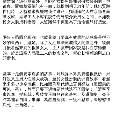
當然除了這些刑案外，單純的女扮男裝和男扮女裝的例子也
很多。閱微草堂筆記有一個，就提到明天啟年間，魏忠賢殺
裕妃時，太監福來與雙桂連忙逃命，找認識的人在京師會面
求收容。結果主人不客氣說你們外貌介於男女之間，不如改
扮女人裝成我妻妾，太監雖然不爽但為了活命也只好接受。
兩個人乖乖穿耳洞、吃軟骨藥（要真有效果的話感覺是很不
妙的東西）、纏足。除了女紅無法速成讓人問號之外，幾個
月後看起來真的很像女人，主人就帶回家說是我在京師娶
的。於是這兩人感激主人的救命之恩，就心甘情願的與之白
頭偕老。
基本上是個要素過多的故事，到底算不算真愛也很微妙，只
好說又是男人性癖大成功。至於女性扮裝的求愛故事，看起
來多多少少令感傷，比如因為明代禁止官員嫖妓（但嫖男的
可以，茶），然而只要下過海顯然就逃不了限制：「濟寧季
東以進士授知縣，與妓女王白兒往來甚密。及遷御史，令王
詐為閽者自隨，事漏，為銓曹所黜，王從不忍捨，東鬱鬱得
疾死，王自鎰。」