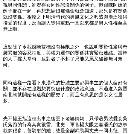
視男同性戀，卻覺得女同性戀沒關係的例子。但跟陳阿嬌的
例子擺在一起，再想想廚娘那條命就會知道，那只是有關係
就沒關係。相較之下明清時代的男風文化之興盛與廣泛獲得
接受的程度，反而讓人覺得重點一直以來都是男人性權至高
無上啦。
這點除了令我感嘆雙標沒有極限之外，也說明關於性癖與奇
裝異服的容忍程度，與權力運作的關係其實緊密連結。當幹
的人手握大拳時，反對者了不起了只能又罵又酸卻無可奈
何。
同時這樣一路看下來漢代的扮裝主要都與事主的個人偏好有
關，並不存在強烈想要突破什麼的政治意涵。不過進入魏晉
南北朝就開始有這樣的歷史了，而且有意思的是以女性居
多。
先不提王旭這種出事之後丟下老婆媽媽，只帶著男裝愛妾吳
氏落跑的行為其實很雷。北史．軍官楊大眼之妻潘氏的故事
就帥很多，善騎射的她，總是全副武裝與丈夫一同出征。回