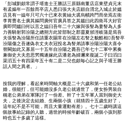
「彭城劉頗常謂子壻進士王勝話三原縣南董店店東壁貞元末
有孟嫗年一百餘而卒店人悉曰張大夫店頗自渭北入城止於媼
店見有一媪年只可六十已來衣黄紬大裘烏幘跨門而坐焉左衛
李胃曹名士廣其嫗問廣何官廣具答之其媼曰此四衛耳大好官
廣即問媼曰何以言之媪曰吾年二十六嫁與張詧為妻詧為人多
力善騎射郭汾陽之總朔方此皆部制之郡靈夏邠涇岐蒲是焉吾
夫張詧為汾陽所任請重衣賜常在汾陽左右詧之貌酷相𩔖吾詧卒
汾陽傷之吾遂偽衣丈夫衣冠投名為詧弟請事汾陽汾陽大喜令
替闕如此又寡居一十五年自汾陽之薨吾已年七十二軍中累奏
兼御史大夫忽思㷀獨遂嫁此店潘老為婦邇來復誕二子曰滔曰
渠滔五十有四渠年五十有二是二兒也頗毎心記之與子壻王勝
話人間之異者。」
按我的理解，看起來時間軸大概是二十六歲和第一任老公結
婚，很能打，但可能婚沒多久老公就過世了，便女扮男裝自
稱老公弟弟在軍隊討了一份差。幹了十五年軍人當到御史大
夫，之後決定去結婚、生兩個小孩（就猜四十五歲生好了，
這年紀不是不可能，而且大量運動有差）。七十二歲時講這
個故事給記錄的人聽，過世的時候年齡破百，兩個小孩到那
時也五十多歲了這樣。