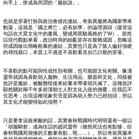
向手上，便成為所謂的「服妖說」。
也就是穿著打扮與政治會彼此連結，奇裝異服將為國家帶來
動蕩，這就是「國之將亡，必有妖孽」的論理源頭（儘管這
句話在大眾文化中的畫風，變成周星馳風格的了W）。當然
以現代觀點來看，政治時局的紛亂皆存在複雜成因，忽略這
些成因做出簡略粗暴的連結，其實也只是為了個人偏好強硬
的尋找藉口，本質上不過是不喜歡看見自己討厭的穿著。
不喜歡的點可能與性或性別有關，也可能跟文化有關。像漢
靈帝就因為喜歡胡人服飾、生活用品、樂器和文化，同樣被
批評是服妖，被酸難怪後來給董卓帶著胡兵滅了。這種批評
顯然關於兩千年多前漢朝士人對文化入侵的擔憂，但我忍不
住思考，出現這種現象究否是因為胡人勢力已經抬頭，所以
其文化才能變得如此強勢？
只是要拿這個來酸的話，其實春秋戰國時代明明還有一個以
「胡服騎射」成為佳話的趙武靈帝（雖然死法也有點慘，但
春秋戰國死很慘的王數量有點，呃……）。所以奇裝異服本