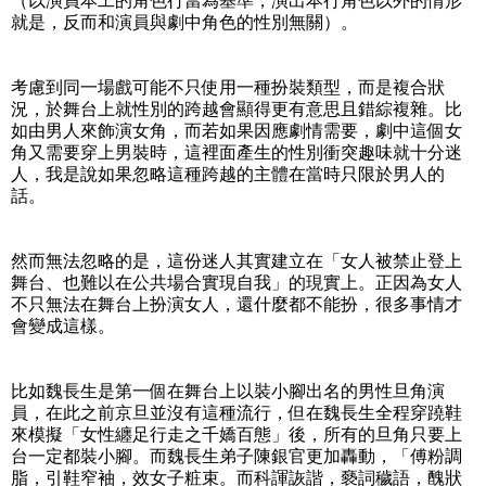
（以演員本工的角色行當為基準，演出本行角色以外的情形
就是，反而和演員與劇中角色的性別無關）。
考慮到同一場戲可能不只使用一種扮裝類型，而是複合狀
況，於舞台上就性別的跨越會顯得更有意思且錯綜複雜。比
如由男人來飾演女角，而若如果因應劇情需要，劇中這個女
角又需要穿上男裝時，這裡面產生的性別衝突趣味就十分迷
人，我是說如果忽略這種跨越的主體在當時只限於男人的
話。
然而無法忽略的是，這份迷人其實建立在「女人被禁止登上
舞台、也難以在公共場合實現自我」的現實上。正因為女人
不只無法在舞台上扮演女人，還什麼都不能扮，很多事情才
會變成這樣。
比如魏長生是第一個在舞台上以裝小腳出名的男性旦角演
員，在此之前京旦並沒有這種流行，但在魏長生全程穿蹺鞋
來模擬「女性纏足行走之千嬌百態」後，所有的旦角只要上
台一定都裝小腳。而魏長生弟子陳銀官更加轟動，「傅粉調
脂，引鞋窄袖，效女子粧束。而科諢詼諧，褻詞穢語，醜狀