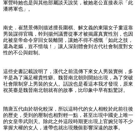
軍營時她也是與其他部屬談天說笑，被她老公直接表示「此
潘將軍也」。
南史．崔慧景傳則描述擅長圍棋、解文義的東陽女子婁逞靠
男裝謀得官職，幹到揚州議曹從事才被揭露真實性別，也因
此被皇帝命令穿回女裝離開，讓她不得不感慨「如此之技，
還為老嫗，豈不惜哉！」讓人深刻體會到古代社會制度對女
性的不公與鉗制。
這些史書記載說明了，漢代之前流傳下來女人男裝實例，多
半是為了滿足權貴性癖。魏晉南北朝則開始出現，為了突破
社會限制穿上男裝的女人。話說也是看這本我才發現，原來
祝英臺是魏晉南北朝就有的故事，比印象中早有點驚訝。
隋唐五代由於胡化較深，所以這時代的女人相較於此前往後
的歷史，受到的壓制也相對輕一點，甚至出現中國史上唯一
的女皇帝武則天。除此之外這段時期更出現上官婉兒等不少
掌握大權的女人，連帶也就出現幾個影響深遠的故事。