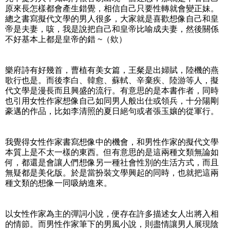
原來長怎樣都會產生錯覺，相信自己只要性轉就會變正妹。
總之書寫擬代文學的男人很多，大家就是喜歡想像自己和皇
帝是夫妻，咳，我是說把自己和皇帝比喻成夫妻，然後關係
不好基本上都是皇帝的錯 ~（欸）
樂府詩有好幾首，曹植有美女篇，王粲是出婦賦，陸機的燕
歌行也是。而後李白、韓愈、蘇軾、辛棄疾、陸游等人，擬
代文學是漫長而且興盛的流行。有意思的是本書作者，同時
也引用女性作家想像自己如同男人般出仕或領兵，十分陽剛
豪邁的作品，比如李清照的夏日絕句或者張玉孃的從軍行。
我覺得女性作家書寫想像中的機會，和男性作家的擬代文學
本質上是不太一樣的東西。但有意思的是這兩種文類無論如
何，都還是會讓人們想像另一種社會性別的生活方式，而且
無疑都是美化版。於是當扮裝文學興起的同時，也就把這兩
種文類的想像一同吸納進來。
以女性作家為主的彈詞小說，便存在許多描述女人出將入相
的情節。而男性作家筆下的男風小說，則盡情讓男人展現陰