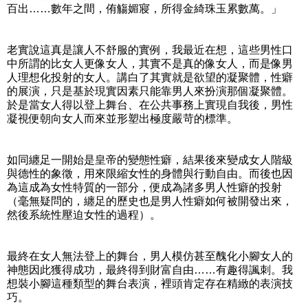
百出……數年之間，侑觴媚寢，所得金綺珠玉累數萬。」
老實說這真是讓人不舒服的實例，我最近在想，這些男性口
中所謂的比女人更像女人，其實不是真的像女人，而是像男
人理想化投射的女人。講白了其實就是欲望的凝聚體，性癖
的展演，只是基於現實因素只能靠男人來扮演那個凝聚體。
於是當女人得以登上舞台、在公共事務上實現自我後，男性
凝視便朝向女人而來並形塑出極度嚴苛的標準。
如同纏足一開始是皇帝的變態性癖，結果後來變成女人階級
與德性的象徵，用來限縮女性的身體與行動自由。而後也因
為這成為女性特質的一部分，便成為諸多男人性癖的投射
（毫無疑問的，纏足的歷史也是男人性癖如何被開發出來，
然後系統性壓迫女性的過程）。
最終在女人無法登上的舞台，男人模仿甚至醜化小腳女人的
神態因此獲得成功，最終得到財富自由……有趣得諷刺。我
想裝小腳這種類型的舞台表演，裡頭肯定存在精緻的表演技
巧。