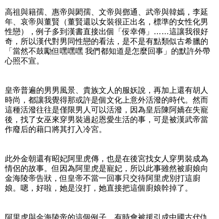
高祖與籍孺、惠帝與閎孺、文帝與鄧通、武帝與韓嫣，李延
年、哀帝與董賢（董賢還以女裝很正出名，標準的女性化男
性戀），例子多到漢書直接出個「佞幸傳」……這讓我很好
奇，所以漢代對男同性戀的看法，是不是有點類似古希臘的
「當然不鼓勵但嘿嘿嘿 我們都知道是怎麼回事」的默許外帶
心照不宣。
皇帝普遍的男男風景、貴族文人的服妖說，再加上還有胡人
時尚，都讓我覺得那或許是個文化上意外活潑的時代。然而
這種活潑往往是僅限男人可以活潑，因為皇后陳阿嬌在失寵
後，找了女巫來穿男裝過起恩愛生活的事，可是被漢武帝當
作廢后的藉口將其打入冷宮。
此外金朝還有昭妃阿里虎傳，也是在後宮找女人穿男裝成為
情侶的故事。但因為阿里虎是寵妃，所以此事雖然被廚娘向
金海陵帝告狀，但皇帝不當一回事只交待阿里虎別打這廚
娘。嗯，好啦，她是沒打，她直接把這個廚娘幹掉了。
阿里虎與金海陵帝的這個例子，有時會被援引成中國古代仇