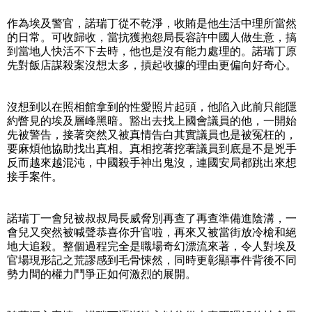
作為埃及警官，諾瑞丁從不乾淨，收賄是他生活中理所當然
的日常。可收歸收，當抗獲抱怨局長容許中國人做生意，搞
到當地人快活不下去時，他也是沒有能力處理的。諾瑞丁原
先對飯店謀殺案沒想太多，摃起收據的理由更偏向好奇心。
沒想到以在照相館拿到的性愛照片起頭，他陷入此前只能隱
約瞥見的埃及層峰黑暗。豁出去找上國會議員的他，一開始
先被警告，接著突然又被真情告白其實議員也是被冤枉的，
要麻煩他協助找出真相。真相挖著挖著議員到底是不是兇手
反而越來越混沌，中國殺手神出鬼沒，連國安局都跳出來想
接手案件。
諾瑞丁一會兒被叔叔局長威脅別再查了再查準備進陰溝，一
會兒又突然被喊聲恭喜你升官啦，再來又被當街放冷槍和絕
地大追殺。整個過程完全是職場奇幻漂流來著，令人對埃及
官場現形記之荒謬感到毛骨悚然，同時更彰顯事件背後不同
勢力間的權力鬥爭正如何激烈的展開。