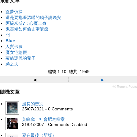
最新文章
盜夢偵探
還是要抱著溫暖的鍋子說晚安
阿提米斯7：心魔上身
鬼靈精如何偷走聖誕節
門
Blue
人質卡農
魔女宅急便
蘿絲瑪麗的兒子
弟之夫
編號 1-10, 總共: 1949
◂
▸
ⓦ Recent Posts
隨機文章
漫長的告別
25/07/2021 - 0 Comments
黃蜂窩：社會肥皂檔案
31/01/2007 - Comments Disabled
寫在最後（新版）