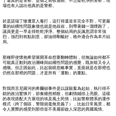
丁還真的是警察、是個之前收過賄、不怎麼乾淨的警察，現
場也有人認出他真的是警察。
於是諾瑞丁慘遭眾人毒打，這打得還並非完全不對，可更嚴
重的結構性問題象徵也就是他叔叔，則帶著錢一溜煙跑了，
議員更是一早走得乾乾淨淨。整個結局的反諷意謂非常強
烈，強烈到有點刻意，卻油得剛㡏好，格外適合作為本片結
局。
那種即使懷抱希望展開革命想要翻轉體制，但無論如何都不
可能真正動到政治層峰與結構性問題的感覺，既灰暗又令人
感慨。但正因如此，比起裝瞎忽略事實，直面就是在那裡也
仍然在那裡的問題，才是所有「運動」的重點。
對我而言尼羅河的希爾頓事件是以謀殺案為起始，執行得不
錯的政治驚悚片，節奏雖然稍散，但劇情鋪排上亮眼。這樣
的表現搭配大方展現的埃及風土民情，比如警察體系的運作
模式（跨了個區，警階就毫無意義了），比如日常風景，都
令人實際的感受到那些並不美麗卻啟人深思的異國風情。