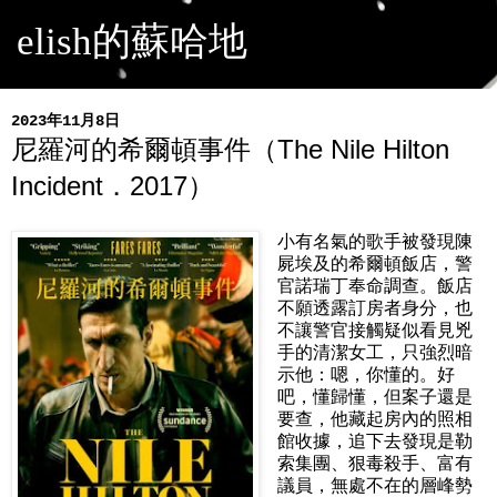
elish的蘇哈地
2023年11月8日
尼羅河的希爾頓事件（The Nile Hilton
Incident．2017）
小有名氣的歌手被發現陳
屍埃及的希爾頓飯店，警
官諾瑞丁奉命調查。飯店
不願透露訂房者身分，也
不讓警官接觸疑似看見兇
手的清潔女工，只強烈暗
示他：嗯，你懂的。好
吧，懂歸懂，但案子還是
要查，他藏起房內的照相
館收據，追下去發現是勒
索集團、狠毒殺手、富有
議員，無處不在的層峰勢