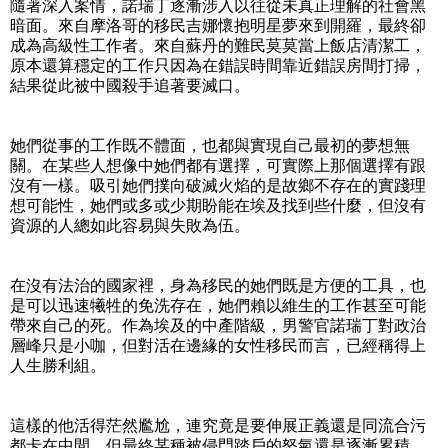
隨著深入案情，諾瑞丁逐漸涉入以往從未真正理解的社會黑
暗面。來自摩洛哥的移民吉娜懷抱明星夢來到開羅，最終卻
成為高級性工作者。來自蘇丹的難民莫莫當上飯店清潔工，
原本還算穩定的工作只因為在錯誤時間靠近錯誤房間打掃，
結果從此被中國殺手追著要滅口。
她們從事的工作既不體面，也都與實現自己最初的夢想無
關。在某些人想像中她們都有選擇，可實際上那個選擇有跟
沒有一樣。吸引她們撲向破滅火焰的是故鄉不存在的實踐理
想可能性，她們或多或少期盼能在埃及找到些什麼，但沒有
資源的人總如此容易與失敗為伍。
在沒有法治的國家裡，身為移民的她們既是方便的工具，也
是可以迅速犧牲的免洗存在，她們賴以維生的工作甚至可能
帶來自己的死。作為埃及的中產階級，男警官諾瑞丁對政治
層峰只是小咖，但對活在邊緣的女性移民而言，已經稱得上
人生勝利組。
這樣的他活得茫然尷尬，連究竟是要伸展正義還是同流合污
都卡在中間。但最終某種被侵門踏戶的怒氣還是逐漸累積，