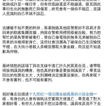
收賄或許是一種日常，但有些底線還是不能越過。眼見因此
事衍生出的無數死亡與傷害，終究會有一個你不能忍，並讓
人意識到自己早就不該忍。
吉娜被不知不覺的幹掉，靠著賄賂其他區警察好不容易才弄
回來的勒索集團首腦，拘留在警察局裡照樣被自殺。努力想
幫忙的菜鳥警察被毒打，替自己修電視的無辜兄弟被朝自己
而來的冷槍掃射身亡。這些社會頂層為了確保自己生活愉悅
平穩，在大街小巷殺人弄權並獲取大量金錢，而且從不知道
歉為何物。
最終憤怒的諾瑞丁與在支線中逃亡許久的莫莫合流，連帶取
得扳倒議員的機會。他也真的好像是要扳倒議員了，畢竟這
回出的包實在太大，大到層峰決定拋棄這傢伙。但再來呢？
不會有審判，也不可能有審判。
就好像左拉描述
十九世紀一場法國金融風暴的小說金錢
一
樣，有身分的人會有個執法空窗期方便逃亡，畢竟逃了對大
家都好看，有些大人物並不想沾染塵埃。議員埃及混不下去