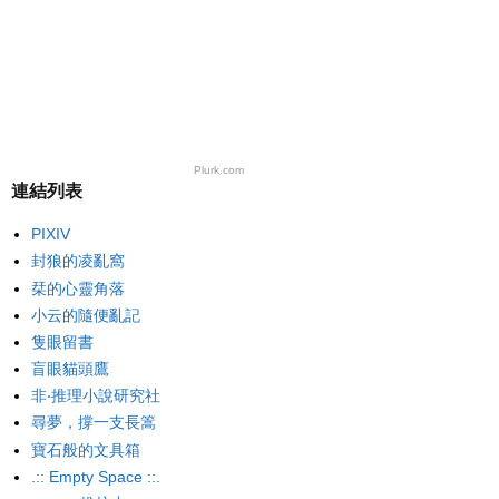
Plurk.com
連結列表
PIXIV
封狼的凌亂窩
栞的心靈角落
小云的隨便亂記
隻眼留書
盲眼貓頭鷹
非‧推理小說研究社
尋夢，撐一支長篙
寶石般的文具箱
.:: Empty Space ::.