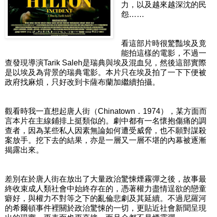
力，以及越來越深沈的民
怨……
看這部片時很驚豔埃及竟
能拍這樣的電影，不過一
查發現導演Tarik Saleh是瑞典與埃及混血兒，然後這部實際
是以埃及為背景的瑞典電影。本片只在埃及拍了一下下便被
政府找麻煩，只好改到卡薩布蘭加繼續拍攝。
觀看時我一直想起唐人街（Chinatown．1974），某方面而
言本片在主線鋪排上挺類似的。劇中都有一名懷抱傷痛的調
查者，因為某些私人因素無論如何遭受威脅，也不願對謀殺
案放手。挖下去的結果，亦是一層又一層不堪的內幕被逐漸
揭露出來。
差別在於唐人街在放出了大量政治驚悚煙霧彈之後，故事最
終收束成人類社會中始終存在的，憑著權力盡情逞欲的戀童
癖好，與權力不對等之下的亂倫悲劇及其延續。不過尼羅河
的希爾頓事件裡關於政治驚悚的一切，更貼近社會新聞呈現