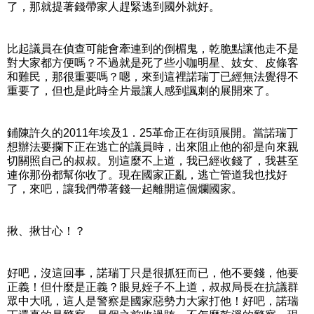
了，那就提著錢帶家人趕緊逃到國外就好。
比起議員在偵查可能會牽連到的倒楣鬼，乾脆點讓他走不是
對大家都方便嗎？不過就是死了些小咖明星、妓女、皮條客
和難民，那很重要嗎？嗯，來到這裡諾瑞丁已經無法覺得不
重要了，但也是此時全片最讓人感到諷刺的展開來了。
鋪陳許久的2011年埃及1．25革命正在街頭展開。當諾瑞丁
想辦法要攔下正在逃亡的議員時，出來阻止他的卻是向來親
切關照自己的叔叔。別這麼不上道，我已經收錢了，我甚至
連你那份都幫你收了。現在國家正亂，逃亡管道我也找好
了，來吧，讓我們帶著錢一起離開這個爛國家。
揪、揪甘心！？
好吧，沒這回事，諾瑞丁只是很抓狂而已，他不要錢，他要
正義！但什麼是正義？眼見姪子不上道，叔叔局長在抗議群
眾中大吼，這人是警察是國家惡勢力大家打他！好吧，諾瑞