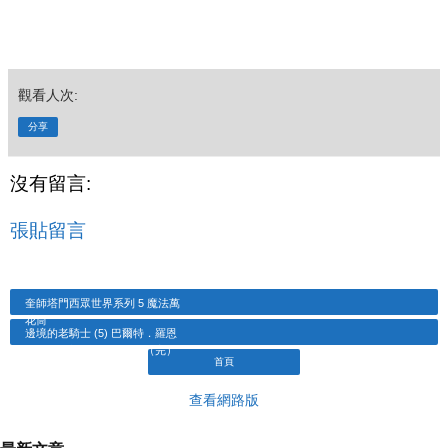
觀看人次:
分享
沒有留言:
張貼留言
奎師塔門西眾世界系列 5 魔法萬
花筒
邊境的老騎士 (5) 巴爾特．羅恩
與始祖王的遺產（完）
首頁
查看網路版