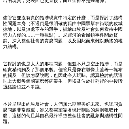
出的現實，更表面也更直接，而且全都不是煙霧彈。
儘管它並沒有真的指涉現實中特定的什麼，而是探討了結構
性問題本身（不過倒是很明確的藉由中國黑幫在街頭的攻城
掠地，以及無處不在的殺手，描繪出埃及社會如何看待中國
勢力入侵的……一種觀點）。尼羅河的希爾頓事件關於貧
窮、深入整個社會的貪腐問題，以及因此而來難以動搖的權
力結構。
它探討的也是太大的那種問題，但並不只是空泛指涉，而是
確實稍稍觸及了那個形貌。儘管只是像在雕像上蓋著一塊布
的觸及，但該怎麼說呢，也因此令人玩味。認真檢討的話這
世上大概每個國家都弊病叢生，但埃及位於排列裡的中後段
這結論也並不爭議。
本片呈現出的埃及社會，人們無比期望美好未來、也認同貪
腐問題非常嚴重，卻又都渴望靠著現行制度的漏洞獲取什
麼，這樣的苟且與自私最終導致整個社會的亂象與結構性問
題。