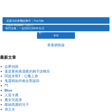
尼羅河的希爾頓事件（The Nile
Hilton Incident．2017）
我們沒瘋，一起回到1900年生活
吧！
首頁
查看網路版
最新文章
盜夢偵探
還是要抱著溫暖的鍋子說晚安
阿提米斯7：心魔上身
鬼靈精如何偷走聖誕節
門
Blue
人質卡農
魔女宅急便
蘿絲瑪麗的兒子
弟之夫