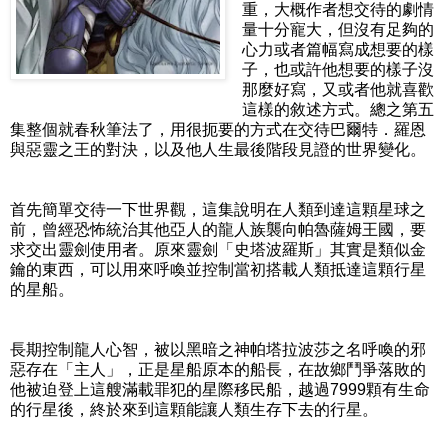
重，大概作者想交待的劇情
量十分寵大，但沒有足夠的
心力或者篇幅寫成想要的樣
子，也或許他想要的樣子沒
那麼好寫，又或者他就喜歡
這樣的敘述方式。總之第五
集整個就春秋筆法了，用很扼要的方式在交待巴爾特．羅恩
與惡靈之王的對決，以及他人生最後階段見證的世界變化。
首先簡單交待一下世界觀，這集說明在人類到達這顆星球之
前，曾經恐怖統治其他亞人的龍人族襲向帕魯薩姆王國，要
求交出靈劍使用者。原來靈劍「史塔波羅斯」其實是類似金
鑰的東西，可以用來呼喚並控制當初搭載人類抵達這顆行星
的星船。
長期控制龍人心智，被以黑暗之神帕塔拉波莎之名呼喚的邪
惡存在「主人」，正是星船原本的船長，在故鄉鬥爭落敗的
他被迫登上這艘滿載罪犯的星際移民船，越過7999顆有生命
的行星後，終於來到這顆能讓人類生存下去的行星。