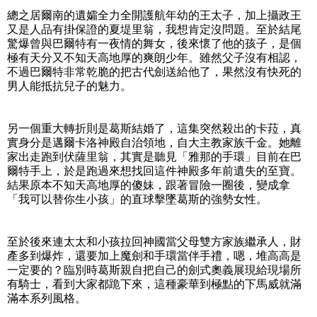
總之居爾南的遺孀全力全開護航年幼的王太子，加上攝政王
又是人品有掛保證的夏堤里翁，我想肯定沒問題。至於結尾
驚爆曾與巴爾特有一夜情的舞女，後來懷了他的孩子，是個
極有天分又不知天高地厚的爽朗少年。雖然父子沒有相認，
不過巴爾特非常乾脆的把古代劍送給他了，果然沒有快死的
男人能抵抗兒子的魅力。
另一個重大轉折則是葛斯結婚了，這集突然殺出的卡菈，真
實身分是邁爾卡洛神殿自治領地，自大主教家族千金。她離
家出走跑到伏薩里翁，其實是聽見「雅那的手環」目前在巴
爾特手上，於是跑過來想找回這件神殿多年前遺失的至寶。
結果原本不知天高地厚的傻妹，跟著冒險一圈後，變成拿
「我可以替你生小孩」的直球擊墜葛斯的強勢女性。
至於後來連太太和小孩拉回神國當父母雙方家族繼承人，財
產多到爆炸，還要加上魔劍和手環當伴手禮，嗯，堆高高是
一定要的？臨別時葛斯親自把自己的劍式奧義展現給現場所
有騎士，看到大家都跪下來，這種豪華到極點的下馬威就滿
滿本系列風格。