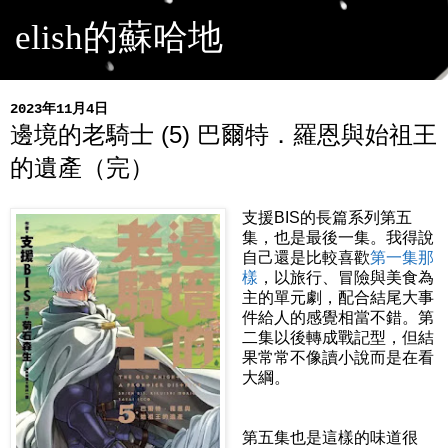
elish的蘇哈地
2023年11月4日
邊境的老騎士 (5) 巴爾特．羅恩與始祖王
的遺產（完）
支援BIS的長篇系列第五
集，也是最後一集。我得說
自己還是比較喜歡
第一集那
樣
，以旅行、冒險與美食為
主的單元劇，配合結尾大事
件給人的感覺相當不錯。第
二集以後轉成戰記型，但結
果常常不像讀小說而是在看
大綱。
第五集也是這樣的味道很