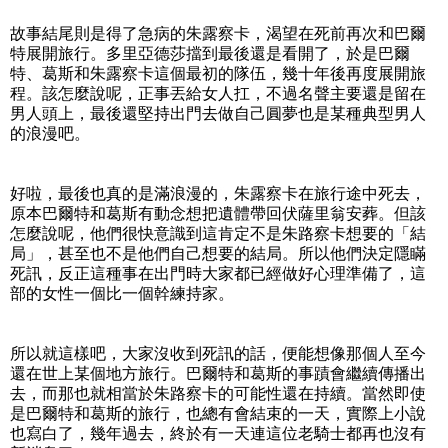
故事結尾則是得了急病的朱露察卡，渴望在死前再次和巴爾
特展開旅行。多里亞德莎擋到最後還是看開了，於是巴爾
特、葛斯和朱露察卡這個最初的隊伍，幾十年後再度展開旅
程。該怎麼說呢，正事丟給女人扛，不過名聲主要還是留在
男人頭上，最後還堅持出門去做自己圓夢也是某種典型男人
的浪漫吧。
好啦，最後也真的是滿浪漫的，朱露察卡在旅行途中死去，
原本巴爾特和葛斯有動念想把遺體帶回伏薩里翁安葬。但該
怎麼說呢，他們很快意識到這肯定不是朱路察卡想要的「結
局」，甚至也不是他們自己想要的結局。所以他們決定隱瞞
死訊，反正這種事在出門時大家都已經做好心理準備了，這
部的女性一個比一個幹練持家。
所以就這樣吧，大家沒收到死訊的話，便能想像那個人至今
還在世上某個地方旅行。巴爾特和葛斯的事蹟會繼續傳播出
去，而那也就相當於朱路察卡的可能性還在持續。當然即使
是巴爾特和葛斯的旅行，也總有會結束的一天，實際上小說
也寫白了，幾年過去，終於有一天連這位老騎士都再也沒有