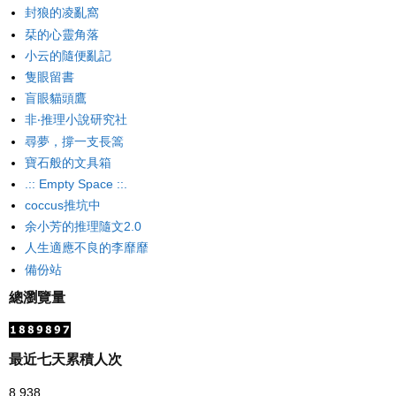
封狼的凌亂窩
栞的心靈角落
小云的隨便亂記
隻眼留書
盲眼貓頭鷹
非‧推理小說研究社
尋夢，撐一支長篙
寶石般的文具箱
.:: Empty Space ::.
coccus推坑中
余小芳的推理隨文2.0
人生適應不良的李靡靡
備份站
總瀏覽量
最近七天累積人次
8,938