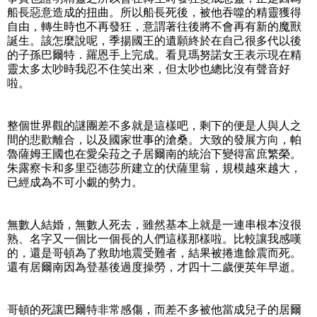
船長惡意造成的扭曲。所以船長死後，被他吞噬的精靈獲得
自由，轉生時也不再發狂，意謂著往後將不會再有新的魔獸
誕生。該怎麼說呢，季揚國王的遺願終於在自己很多代以後
的子孫巴爾特．羅恩手上完成。看見瑪努諾女王表示現在精
靈太多太吵時我忍不住笑出來，但太吵也總比沒有聲音好
啦。
整個世界觀的謎團差不多就是這樣吧，剩下的便是人與人之
間的悲歡離合，以及國家世事的滄桑。大致的發展方向，帕
魯薩姆王國也在愛朵菈之子居爾南的統治下變得富庶繁榮。
朱露察卡和多里亞德莎所建立的伏薩里翁，規模越來越大，
已經成為不可小覷的勢力。
無數人結婚，無數人死去，雖然基本上就是一連串根本沒很
熟、名字又一個比一個長的人們這樣那樣啦。比較讓我感嘆
的，還是哥頓為了救助地震受難者，結果被捲進餘震而死。
還有居爾南因為登基後過度操勞，才四十二歲便英年早逝。
哥頓的死讓巴爾特非常感傷，而差不多被他當成兒子的居爾