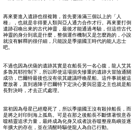
再來要進入遺跡也很複雜，首先要湊滿三個以上的「人
種」，也就是非得要人類與亞人通力合作才行。再來要打倒
遺跡召喚出來的古代神靈，最後才能通過考驗，但這些古代
神靈的身分到底是什麼，整個運作機制又是怎麼跑的，小說
就沒有解釋的很仔細，只能說是季揚國王時代的能人志士
吧。
不過也因為伏薩的遺跡其實是在船長另一名心腹，龍人艾其
多魯其耶控制下，所以即使這場損失慘重的遺跡大冒險通關
成功，巴爾特最後也沒有依其建議呼喚星船。這件事就被這
麼放著，直到過陣子巴爾特下定決心要與惡靈之主也就是船
長對決時，才去正式處理。
當初因為母星已經廢死了，所以季揚國王沒有殺掉船長，而
是將之封印到海上孤島。可是在那之後船長不斷懷著恨意吞
噬精靈追求力量，最終成為化身又或者說吞噬整座島嶼並逐
年擴大的存在，並在清醒時驅使龍人為自己行動。