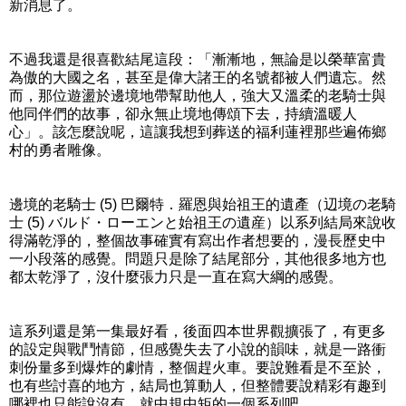
新消息了。
不過我還是很喜歡結尾這段：「漸漸地，無論是以榮華富貴
為傲的大國之名，甚至是偉大諸王的名號都被人們遺忘。然
而，那位遊盪於邊境地帶幫助他人，強大又溫柔的老騎士與
他同伴們的故事，卻永無止境地傳頌下去，持續溫暖人
心」。該怎麼說呢，這讓我想到葬送的福利蓮裡那些遍佈鄉
村的勇者雕像。
邊境的老騎士 (5) 巴爾特．羅恩與始祖王的遺產（辺境の老騎
士 (5) バルド・ローエンと始祖王の遺産）以系列結局來說收
得滿乾淨的，整個故事確實有寫出作者想要的，漫長歷史中
一小段落的感覺。問題只是除了結尾部分，其他很多地方也
都太乾淨了，沒什麼張力只是一直在寫大綱的感覺。
這系列還是第一集最好看，後面四本世界觀擴張了，有更多
的設定與戰鬥情節，但感覺失去了小說的韻味，就是一路衝
刺份量多到爆炸的劇情，整個趕火車。要說難看是不至於，
也有些討喜的地方，結局也算動人，但整體要說精彩有趣到
哪裡也只能說沒有，就中規中矩的一個系列吧。