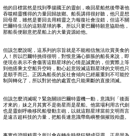
他的目標當然是找到季揚國王的靈劍，喚回星船然後帶著他
吞噬精靈獲得的力量回歸故鄉。船長講得很好聽，他只是想
回母星，雖然是要回去用精靈之力報復社會沒錯，但這不關
巴爾特生活的這顆星球的事。所以只要巴爾特願意協助他，
那船長便願意把星船上的大量資源給他。
但該怎麼說呢，這系列的宗旨就是不能相信無法欣賞美食的
人！所以巴爾特挑得很明，對恨意滿心膨脹的船長來說，即
使現在表示不會傷害這顆星球的心情是誠實的，但實際上等
到他搭乘太空船升空時，動心起意毀滅這顆星球的文明也只
是順手而已。正因為船長的反社會傾向已經嚴重到不可能控
制與轉化了，所以對於他的處置也只能果斷的直接消滅。
但該怎麼消滅呢？緊急關頭巴爾特靈機一動，意識到「後面
才來的」妹之月其實不是衛星而是星船。他當場利用古代劍
也是靈劍呼喚移民船發動主砲，以就這顆星球當前文明而言
是遠古超科技的力量，把船長連意識帶島嶼整個摧毀殆盡。
事實也證明精靈之所以會在轉生時發狂變成惡靈，正是因為