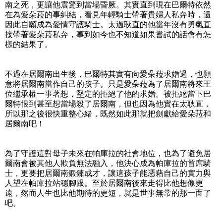
南之死，更讓他震驚到當場昏厥。其實直到現在巴爾特依然
在為愛朵菈的事糾結，看見年輕騎士帶著貴婦人私奔時，還
因此自願成為愛情守護騎士。太過耿直的他當年沒有勇氣直
接帶著愛朵菈私奔，事到如今也不知道如果嘗試的話會有怎
樣的結果了。
不過在居爾南出生後，巴爾特其實有向愛朵菈求婚過，也願
意將居爾南當作自己的孩子。只是愛朵菈為了居爾南將來王
位繼承權一事著想，堅定的拒絕了他的求婚。被拒絕當下巴
爾特恨到甚至想當場殺了居爾南，但也因為他實在太耿直，
所以那之後很快重整心緒，既然如此那就把劍獻給愛朵菈和
居爾南吧！
為了守護這對母子未來在帕庫拉的社會地位，也為了避免居
爾南會被其他人欺負無法融入，他決心成為帕庫拉的首席騎
士，更要把居爾南鍛鍊成才，讓這孩子能憑藉自己的實力與
人望在帕庫拉站穩腳跟。至於居爾南後來走得比他想像更
遠，然而人生也比他期待的更短，就是世事無常的那一面了
吧。