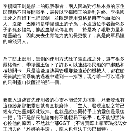
季揚國王則是船上的觀察學者，兩人因為對行星本身的原住
民觀點不同展開戰爭，最後以季揚國王的勝利告終。季揚國
王死之前留下七把靈劍，並限定使用資格是擁有他血脈的
人。沒錯，巴爾特是季揚國王的子孫，不過這位學者顯然多
子多孫多福氣，據說血脈流傳甚廣……於是為了獲取力量和
精靈融合，因此失去生育能力的船長更恨了，真是簡單易懂
的膚淺男人。
為了防止濫用，靈劍的使用方式除了鎖血統之外，還有很多
嚴格條件。季揚國王留下了許多可以連結移民船的中繼點和
考驗關卡，只是這些遺跡與管理那些遺跡的機械人，都在船
長嘗試控管系統的過程中遭到一一摧毀，現存唯一可以運作
的只剩靈山伏薩裡的那一個。
要進入遺跡首先使用者的心靈不能受咒力控制，只要發現有
這種跡象那把靈劍就會直接廢掉，「主人」發現這點之前已
經有六把靈劍因此毀掉。也就是說巴爾特手上的靈劍是最後
一把，這正是船長無論如何不能輕易下殺手，也不能想辦法
心控他的原因，不然就全部GG了（不過實際上靠著瑪努諾女
王贈與的「雅娜的手環」，龍人也無法干涉巴爾特）。