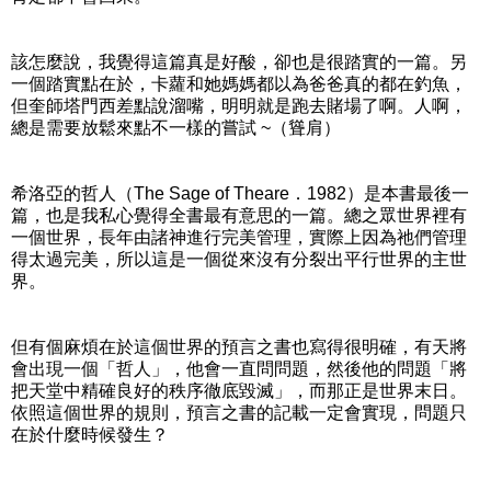
該怎麼說，我覺得這篇真是好酸，卻也是很踏實的一篇。另
一個踏實點在於，卡蘿和她媽媽都以為爸爸真的都在釣魚，
但奎師塔門西差點說溜嘴，明明就是跑去賭場了啊。人啊，
總是需要放鬆來點不一樣的嘗試 ~（聳肩）
希洛亞的哲人（The Sage of Theare．1982）是本書最後一
篇，也是我私心覺得全書最有意思的一篇。總之眾世界裡有
一個世界，長年由諸神進行完美管理，實際上因為祂們管理
得太過完美，所以這是一個從來沒有分裂出平行世界的主世
界。
但有個麻煩在於這個世界的預言之書也寫得很明確，有天將
會出現一個「哲人」，他會一直問問題，然後他的問題「將
把天堂中精確良好的秩序徹底毀滅」，而那正是世界末日。
依照這個世界的規則，預言之書的記載一定會實現，問題只
在於什麼時候發生？