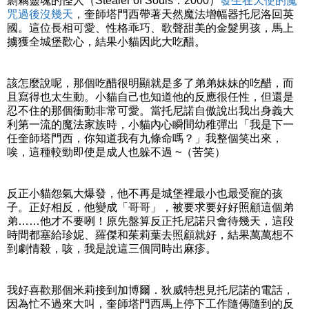
剽竊靈魂的怪人（Stealer of Souls．2000）
發生在天使的魔
咒過後沒幾天
，奎師塔門西帶著天然魔法增幅器托尼洛回英
國。這位長相可愛、性格乖巧、歌聲甜美的金髮男孩，馬上
擄獲全城堡歡心，結果小貓因此大吃醋。
該怎麼說呢，那個吃醋很明顯就是多了弟弟妹妹的吃醋，而
且寫得也太生動。小貓自己也知道他的反應很任性，但還是
忍不住的那個衝動非常可愛。當托尼諾自傲說出我出身義大
利第一流的魔法家族時，小貓內心瞬間幼稚彈出「我是下一
任奎師塔門西，你知道我有九條命嗎？」我整個笑出來，
唉，這種較勁即使是成人也躲不過 ~（苦笑）
反正小貓怨氣大爆發，他不再是城堡裡最小也最受寵的孩
子。正好相反，他變成「哥哥」，被要求要好好照顧這個弟
弟……他才不要咧！原先盤算反正托尼諾只會待幾天，這段
時間都塞給珍妮、羅傑和茱莉葉去照顧就好，結果萬萬想不
到劇情殺，咳，我是說這三個同時出麻疹。
我好喜歡那個米莉接到加博爾．狄威特想見托尼諾的電話，
因為忙不過來大叫，奎師塔門西馬上停下工作隨傳隨到的反