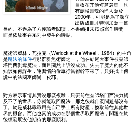
自收在其他短篇選集。只
有剽竊靈魂的怪人寫於
2000年，可能是為了獨立
出版成冊才特別加寫一篇
長的。不過為了方便讀者閱讀，本書編排未按照寫作時間，
而是依故事在系列中發生的時點。
魔術師威林．瓦拉克（Warlock at the Wheel．1984）的主角
是
魔法的條件
裡那群雜魚術師之一，他在結尾大事件被奎師
塔門西剝奪魔法，而且顯然上訴沒成功。失去了魔力的他不
知該如何謀生，連習慣的偷車行當都幹不來了，只好找上傳
說中的法國巫師尚．皮耶。
對方表示事情其實沒那麼複雜，只要前往奎師塔門西法力觸
及不了的世界，你就能取回魔法，那之後就什麼問題都沒有
了。於是威林乖乖用光自己手上所有財產，換取前往其他世
界的機會。而他也真的成功在那個世界取回魔法，問題在於
後續發展沒他期待的那麼順利。