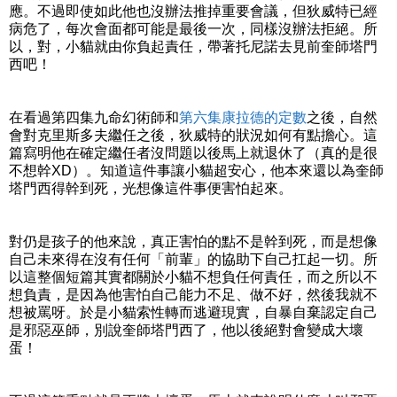
應。不過即使如此他也沒辦法推掉重要會議，但狄威特已經
病危了，每次會面都可能是最後一次，同樣沒辦法拒絕。所
以，對，小貓就由你負起責任，帶著托尼諾去見前奎師塔門
西吧！
在看過第四集九命幻術師和
第六集康拉德的定數
之後，自然
會對克里斯多夫繼任之後，狄威特的狀況如何有點擔心。這
篇寫明他在確定繼任者沒問題以後馬上就退休了（真的是很
不想幹XD）。知道這件事讓小貓超安心，他本來還以為奎師
塔門西得幹到死，光想像這件事便害怕起來。
對仍是孩子的他來說，真正害怕的點不是幹到死，而是想像
自己未來得在沒有任何「前輩」的協助下自己扛起一切。所
以這整個短篇其實都關於小貓不想負任何責任，而之所以不
想負責，是因為他害怕自己能力不足、做不好，然後我就不
想被罵呀。於是小貓索性轉而逃避現實，自暴自棄認定自己
是邪惡巫師，別說奎師塔門西了，他以後絕對會變成大壞
蛋！