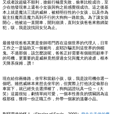
又或者說超級不順利，搶銀行極度失敗，偷車比較成功，至
少在他發現車上還有小女孩與狗之前感覺很成功。這之後基
本上就是魔法三流的威林，被精明任性的小女孩，以及作為
寵主狂魔而且魔力高到不行的大狗狗一路欺負。為了讓女孩
開心，他被迫一直開車，開到崩潰，直到女孩爸爸來救綁架
犯，咳，我是說找回女兒為止。
最後發現爸爸其實是奎師塔門西在這個世界的代理人，日常
工作之一是協助又一個被尚．皮耶詐騙丟到這世界的倒楣
鬼。不過那個，該怎麼說呢，爸爸正好需要有個能照顧車子
的司機，更重要的是威林竟然撐過女兒與魔犬的凌虐，根本
天降系保姆，讚！
現在給你兩條路，坐牢和當顧小孩，咳，我是說司機你選一
個吧。雖然威林本來想去坐牢的，但實際上打他決定偷那台
車當下，就已經失去選擇權了，狗狗認證玩具一位 ~（大
笑）這篇很短，劇情單純可愛，一個本性善良的慣竊因為這
樣那樣，獲得一份正職工作，外帶一個家的溫馨小品。