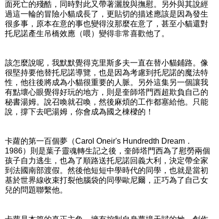
面死亡的殘酷，同時對此又帶著灑脫與撫慰。另外與其說經
過這一輪的冒險小貓成長了，更貼切的描述應該是因為發生
很多事，原本在意的事也變得沒那麼在意了，甚至小貓還對
托尼諾產生吊橋效應（喂）變得非常喜歡他了。
該怎麼說呢，我默默覺得克里斯多夫一直在替小貓鋪路。像
很堅持要他替托尼諾導覽，也是因為考慮到托尼諾的魔法特
性，他往後將成為小貓很重要的人脈。另外這集另一個讓我
有點壞心眼覺得好玩的地方，則是奎師塔門西超欺負自己的
秘書湯姆。說召喚就召喚，然後麻煩的工作都塞給他。只能
說，撐下去吧湯姆，你會成為國之棟樑的！
卡蘿的第一百個夢（Carol Oneir's Hundredth Dream．
1986）則是葉子靈魂轉生記之後，奎師塔門西為了慰勞兩個
孩子自力逃生，也為了順路送托尼諾回義大利，決定帶全家
到法國南部渡假。然後他短短中學時代的同學，也就是當初
基於世界線收束打裂他腦袋的同學歐尼爾，正巧為了自己女
兒的問題聯繫他。