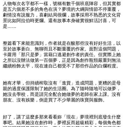
人物每次名字都不一樣，號稱有數千個班底陣容，但其實都
是五六個差不多的角色在演？夢境的大綱與情節不停重覆，
劇情沒有說服力，喜劇結局很爛，故事採用不熟悉的文化背
景比如阿拉伯時更爛。還有故事本身確實很鮮活討喜，可
是……
整篇看下來能意識到，作者就是在酸那些沒有好好生活，以
至於故事蒼白、無聊而且不斷重覆的作家。面對這個問題，
卡蘿用「那只是夢」當藉口逃避創作者的責任。但實際上她
之所以沒辦法做第一百個夢，正是因為創作瓶頸嚴重到無法
繼續粉飾太平，現在連自己都受不了那些作品的白爛程度。
她有才華，但持續榨取沒有「進貨」造成問題，更糟的是母
親的過度保護限制了她的生活圈。為了隨時隨地可以做夢，
她沒去學校，而是請完全配合她做夢的老師在家上課。沒有
朋友、沒有娛樂，倒是買了不少華麗的珠寶與服飾。
好了，講了這麼多那來看看妳「現在」夢境裡到底發生什麼
事吧。結果她沒在創作時，夢裡反而超級精彩，每個角色都