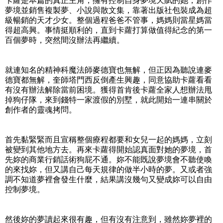
卡蘿是本篇的真正主角，擁有控制自身夢境天賦的她，創作
夢境並銷售複製夢、小說與散文集，靠著出版社包裝成為超
級暢銷的天才少女。整個過程爸爸不管事，媽媽則當星媽當
得超高興。事情挺順利的，直到卡蘿打算做值得紀念的第一
百個夢時，突然間沒辦法再繼續。
就連知名的精神科魔法師麥德寶也無解，但正因為聽說連麥
德寶都無解，奎師塔門西反倒產生興趣，同意協助卡蘿看看
有沒有辦法解除當前困境。獲得首肯後卡蘿全家人想辦法甩
掉狗仔隊，來到錢特一家渡假的別墅，就此開始一連串關於
創作者的靈魂拷問。
首先黏緊緊而且宣稱整個療程都要和女兒一起的媽媽，立刻
被變到其他地方去。再來卡蘿得開始認真面對她的夢境，首
先妳的商業行銷話術狗屁不通。妳不能既說夢境會不聽使喚
的來找妳，但又講自己每天規律的做半小時的夢。又或者強
調不知道夢裡會發生什麼，結果講沒幾句又變成妳可以自由
控制夢境。
然後妳的夢讀起來很有趣，但有沒有注意到，雖然妳夢裡的