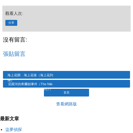
觀看人次:
分享
沒有留言:
張貼留言
海上花開．海上花落（海上花列
傳）
尼羅河的希爾頓事件（The Nile
Hilton Incident．2017）
首頁
查看網路版
最新文章
盜夢偵探