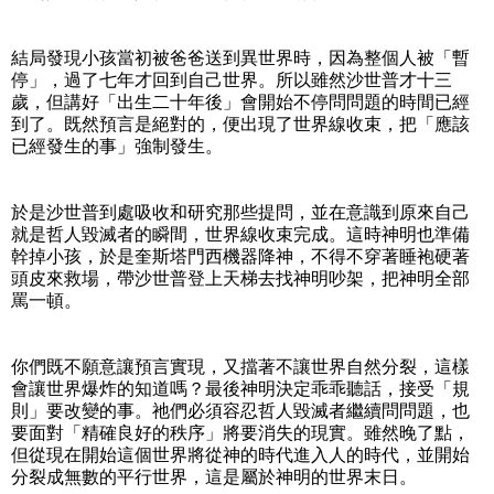
結局發現小孩當初被爸爸送到異世界時，因為整個人被「暫
停」，過了七年才回到自己世界。所以雖然沙世普才十三
歲，但講好「出生二十年後」會開始不停問問題的時間已經
到了。既然預言是絕對的，便出現了世界線收束，把「應該
已經發生的事」強制發生。
於是沙世普到處吸收和研究那些提問，並在意識到原來自己
就是哲人毀滅者的瞬間，世界線收束完成。這時神明也準備
幹掉小孩，於是奎斯塔門西機器降神，不得不穿著睡袍硬著
頭皮來救場，帶沙世普登上天梯去找神明吵架，把神明全部
罵一頓。
你們既不願意讓預言實現，又擋著不讓世界自然分裂，這樣
會讓世界爆炸的知道嗎？最後神明決定乖乖聽話，接受「規
則」要改變的事。祂們必須容忍哲人毀滅者繼續問問題，也
要面對「精確良好的秩序」將要消失的現實。雖然晚了點，
但從現在開始這個世界將從神的時代進入人的時代，並開始
分裂成無數的平行世界，這是屬於神明的世界末日。