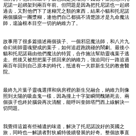
尼諾一起綁架到兩百年前。但問題是因為把托尼諾也一起綁
過去，又對他們下了迷糊咒之類的東西，結果小貓和托尼諾
兩個腦袋一團漿糊，連他們自己都搞不清楚誰才是九命魔法
師，遑論根本目空一切的納維力了。
故事用了很多篇描述兩個孩子、一個邪惡魔法師，和八片九
命幻術師靈魂變成的葉子，如何追趕跑跳碰的鬧劇。最後小
貓和托尼諾藉由他們魔法的特質，合作施法幫助靈魂葉子逃
走。然後又被想把葉子抓回來的納維力，強迫同行一路追過
兩百年回到自己原本的時代，抵達有一大群新生兒的教會醫
院。
最終九片葉子靈魂選擇和病房裡的新生兒融合，納維力則像
照到太陽的吸血鬼一樣，因為撞上十字架瞬間醜陋死去。兩
個孩子也終於腦袋再次清醒，能呼叫奎師塔門西上線解決一
切問題。
我覺得這篇有些補遺的味道，解決了托尼諾說好的英國之
旅，同時也一解讀者對狄威特後續發展的好奇。整個故事直