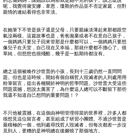
的悲傷媽媽，讓她誤以為那就是她不見的孩子。該怎麼說
呢，我覺得黛安娜．韋恩．瓊斯的作品並不否定家庭，但對
親情的連結看得也非常淡。
在她筆下不管是孩子還是父母，只要親緣淡薄起來那都跟空
氣沒兩樣。這篇故事也是，爸爸拋棄或者不在意自己孩子，
一個媽媽只要兒子回來管那是什麼都可以，一個媽媽只要想
像兒子在天堂，自己現在又幸福，那就什麼都不擔心了。很
單純，但想想也很殘酷，幾乎是一點期待都沒有。
總之這個被喚作沙世普的小孩，長到十三歲仍然一直問問
題。但也是這時候，開始有個自稱哲人毀滅者的人到處用用
粉筆留言，提出各種關於神明的哲學問題。沙世普大受這些
問題震撼，想說太厲害了，為什麼這人總可以不斷留下那些
我還不知道自己想問的重要問題！？
不只他被震撼，在這個由神明管理得當的世界裡，許多人都
很想見這位留言者，甚至組成了研習小團體。不過沙世普是
最積極的一個，他到處尋找哲人毀滅者，但每次都差一步沒
見到人，更糟的是神明總在後腳燒了那個地方。