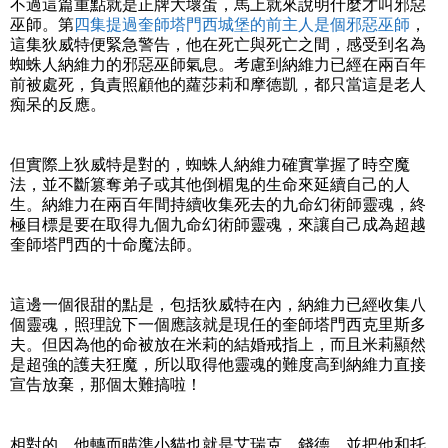
不過這篇重點就是正牌大壞蛋，馬上就來說明什麼才叫邪惡
巫師。第
四集提過奎師塔門西城堡的前主人是個邪惡巫師
，
這集狄威特便緊急警告，他在死亡與死亡之間，感受到名為
蜘蛛人納維力的邪惡巫師氣息。考慮到納維力已經在兩百年
前被處死，負責照顧他的蘿莎莉和摩德凱，都只當這是老人
痴呆的反應。
但實際上狄威特是對的，蜘蛛人納維力確實掌握了時空魔
法，並不斷篡奪弟子或其他倒楣鬼的生命來延續自己的人
生。納維力在兩百年間持續收集死去的九命幻術師靈魂，終
極目標是要在取得九個九命幻術師靈魂，來讓自己成為超越
奎師塔門西的十命魔法師。
這邊一個很甜的點是，包括狄威特在內，納維力已經收集八
個靈魂，照理說下一個應該就是現任的奎師塔門西克里斯多
夫。但因為他的命被放在米莉的結婚戒指上，而且米莉顯然
是超強的護夫狂魔，所以取得他靈魂的難度高到納維力直接
宣告放棄，那個太難搞啦！
相對的，他轉而瞄準小貓也就是艾瑞克．錢德，並把他和托