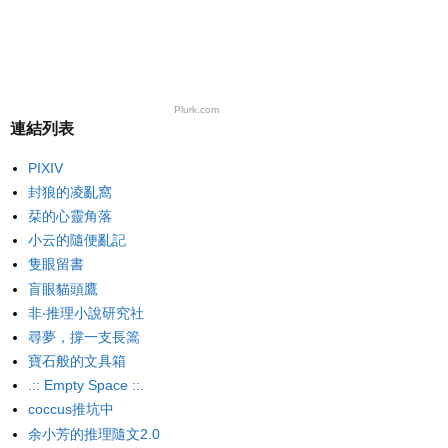
Plurk.com
連結列表
PIXIV
封狼的凌亂窩
栞的心靈角落
小云的隨便亂記
隻眼留書
盲眼貓頭鷹
非‧推理小說研究社
尋夢，撐一支長篙
寶石般的文具箱
.:: Empty Space ::.
coccus推坑中
余小芳的推理隨文2.0