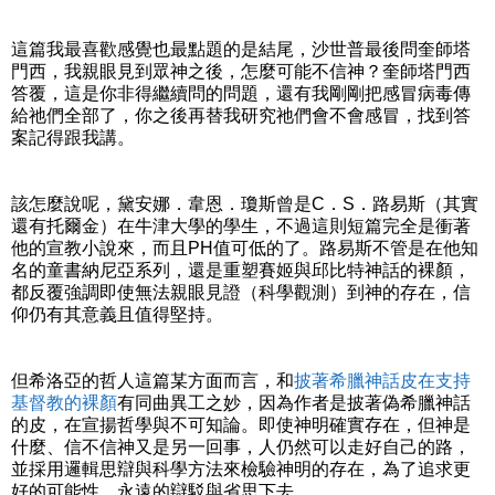
這篇我最喜歡感覺也最點題的是結尾，沙世普最後問奎師塔
門西，我親眼見到眾神之後，怎麼可能不信神？奎師塔門西
答覆，這是你非得繼續問的問題，還有我剛剛把感冒病毒傳
給祂們全部了，你之後再替我研究祂們會不會感冒，找到答
案記得跟我講。
該怎麼說呢，黛安娜．韋恩．瓊斯曾是C．S．路易斯（其實
還有托爾金）在牛津大學的學生，不過這則短篇完全是衝著
他的宣教小說來，而且PH值可低的了。路易斯不管是在他知
名的童書納尼亞系列，還是重塑賽姬與邱比特神話的裸顏，
都反覆強調即使無法親眼見證（科學觀測）到神的存在，信
仰仍有其意義且值得堅持。
但希洛亞的哲人這篇某方面而言，和
披著希臘神話皮在支持
基督教的裸顏
有同曲異工之妙，因為作者是披著偽希臘神話
的皮，在宣揚哲學與不可知論。即使神明確實存在，但神是
什麼、信不信神又是另一回事，人仍然可以走好自己的路，
並採用邏輯思辯與科學方法來檢驗神明的存在，為了追求更
好的可能性，永遠的辯駁與省思下去。