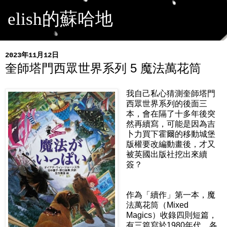
elish的蘇哈地
2023年11月12日
奎師塔門西眾世界系列 5 魔法萬花筒
我自己私心猜測奎師塔門
西眾世界系列的後面三
本，會在隔了十多年後突
然再續寫，可能是因為吉
卜力買下霍爾的移動城堡
版權要改編動畫後，才又
被英國出版社挖出來續
簽？
作為「續作」第一本，魔
法萬花筒（Mixed
Magics）收錄四則短篇，
有三篇寫於1980年代，各