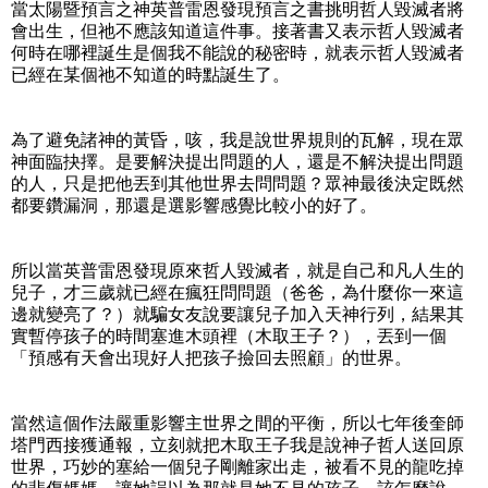
當太陽暨預言之神英普雷恩發現預言之書挑明哲人毀滅者將
會出生，但祂不應該知道這件事。接著書又表示哲人毀滅者
何時在哪裡誕生是個我不能說的秘密時，就表示哲人毀滅者
已經在某個祂不知道的時點誕生了。
為了避免諸神的黃昏，咳，我是說世界規則的瓦解，現在眾
神面臨抉擇。是要解決提出問題的人，還是不解決提出問題
的人，只是把他丟到其他世界去問問題？眾神最後決定既然
都要鑽漏洞，那還是選影響感覺比較小的好了。
所以當英普雷恩發現原來哲人毀滅者，就是自己和凡人生的
兒子，才三歲就已經在瘋狂問問題（爸爸，為什麼你一來這
邊就變亮了？）就騙女友說要讓兒子加入天神行列，結果其
實暫停孩子的時間塞進木頭裡（木取王子？），丟到一個
「預感有天會出現好人把孩子撿回去照顧」的世界。
當然這個作法嚴重影響主世界之間的平衡，所以七年後奎師
塔門西接獲通報，立刻就把木取王子我是說神子哲人送回原
世界，巧妙的塞給一個兒子剛離家出走，被看不見的龍吃掉