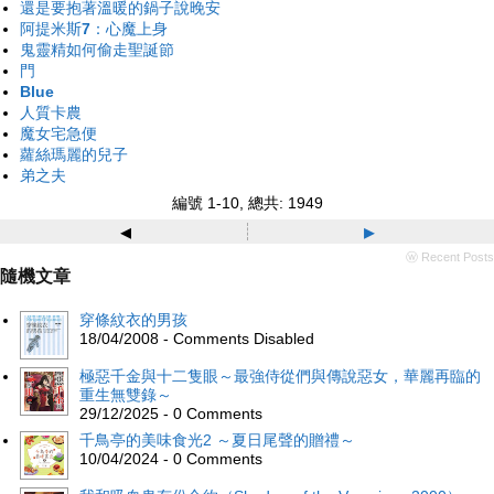
還是要抱著溫暖的鍋子說晚安
阿提米斯7：心魔上身
鬼靈精如何偷走聖誕節
門
Blue
人質卡農
魔女宅急便
蘿絲瑪麗的兒子
弟之夫
編號 1-10, 總共: 1949
◂
▸
ⓦ Recent Posts
隨機文章
穿條紋衣的男孩
18/04/2008 - Comments Disabled
極惡千金與十二隻眼～最強侍從們與傳說惡女，華麗再臨的
重生無雙錄～
29/12/2025 - 0 Comments
千鳥亭的美味食光2 ～夏日尾聲的贈禮～
10/04/2024 - 0 Comments