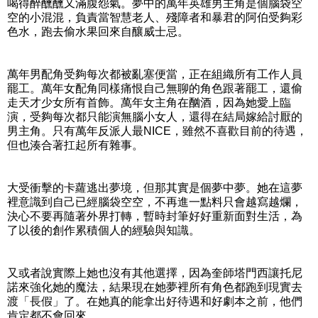
喝得醉醺醺又滿腹怨氣。夢中的萬年英雄男主角是個腦袋空
空的小混混，負責當智慧老人、殘障者和暴君的阿伯受夠彩
色水，跑去偷水果回來自釀威士忌。
萬年男配角受夠每次都被亂塞便當，正在組織所有工作人員
罷工。萬年女配角同樣痛恨自己無聊的角色跟著罷工，還偷
走天才少女所有首飾。萬年女主角在酗酒，因為她愛上臨
演，受夠每次都只能演無腦小女人，還得在結局嫁給討厭的
男主角。只有萬年反派人最NICE，雖然不喜歡目前的待遇，
但也湊合著扛起所有雜事。
大受衝擊的卡蘿逃出夢境，但那其實是個夢中夢。她在這夢
裡意識到自己已經腦袋空空，不再進一點料只會越寫越爛，
決心不要再隨著外界打轉，暫時封筆好好重新面對生活，為
了以後的創作累積個人的經驗與知識。
又或者說實際上她也沒有其他選擇，因為奎師塔門西讓托尼
諾來強化她的魔法，結果現在她夢裡所有角色都跑到現實去
渡「長假」了。在她真的能拿出好待遇和好劇本之前，他們
肯定都不會回來。