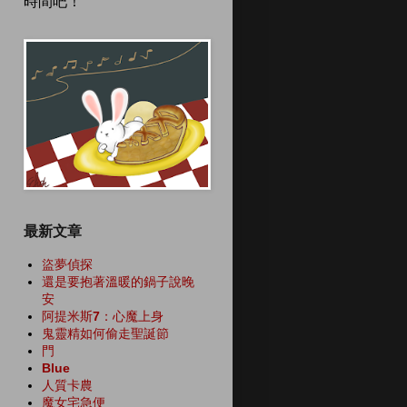
時間吧！
最新文章
盜夢偵探
還是要抱著溫暖的鍋子說晚
安
阿提米斯7：心魔上身
鬼靈精如何偷走聖誕節
門
Blue
人質卡農
魔女宅急便