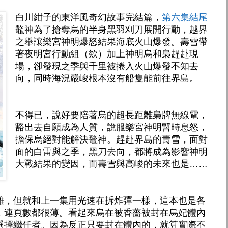
白川紺子的東洋風奇幻故事完結篇，
第六集結尾
鼇神為了搶奪烏的半身黑羽刈刀展開行動，越界
之舉讓樂宮神明爆怒結果海底火山爆發。壽雪帶
著夜明宮行動組（欸）加上神明烏和梟趕赴現
場，卻發現之季與千里被捲入火山爆發不知去
向，同時海況嚴峻根本沒有船隻能前往界島。
不得已，說好要陪著烏的超長距離梟牌無線電，
豁出去自願成為人質，說服樂宮神明暫時息怒，
擔保烏絕對能解決鼇神。趕赴界島的壽雪，面對
面的白雷與之季，黑刀去向，都將成為影響神明
大戰結果的變因，而壽雪與高峻的未來也是……
雜，但就和上一集用光速在拆炸彈一樣，這本也是各
，連頁數都很薄。看起來烏在被香薔被封在烏妃體內
選擇繼任者。因為反正只要封在體內的，就算實際不