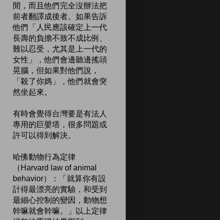
閒，而且他們完全沒辦法把
前者翻譯成後者。如果告訴
他們「人民應該確定上一代
長壽的負擔不致不成比例、
難以忍受，尤其是上一代的
女性」，他們會邊聽邊搖頭
晃腦，但如果對他們說，
「殺了你媽」，他們就會突
然坐起來。
有時會覺得台灣要是有法人
專用的巨嬰塔，很多問題或
許可以得到解決。
哈佛動物行為定律
（Harvard law of animal
behavior）：「就算你有設
計得最漂亮的實驗，和受到
最細心控制的變因，動物想
幹嘛就會幹嘛。」以上定律