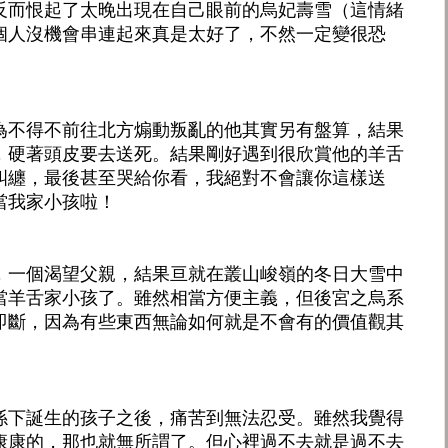
反而恨起了太晚出現在自己眼前的烏妃壽雪（這情緒
個人沒機會串連起來真是太好了，不然一定變很恐
為不得不前往北方煽動叛亂的他其實另有盤算，結果
，硬著頭皮要去送死。結果剛好遇到很欣賞他的羊舌
糾纏，最後甚至哭給你看，我絕對不會讓你這樣送
當我家小孩啦！
，一個渴望父親，結果亘就在叢山峻嶺的冬日大雪中
當羊舌家小孩了。雖然相當方便主義，但後宮之烏系
即斷，因為有些東西無論如何就是不會有的價值觀其
係下誕生的孩子之後，痛苦到無法忍受。雖然我覺得
康康的，那也就無所謂了。但心裡過不去就是過不去