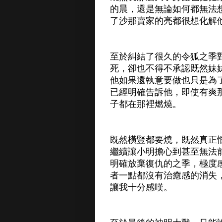
的晨，還是無論如何都無法
了沙那賣家的亮都很想化解
至於糾結了很久的令狐之季
死，卻也不得不承認既然妹
他如果還執意要做也只是為
已經明確告訴他，即使有爽
子都在那裡燃燒。
既然橫豎都要燒，既然真正
繼續讓小明擔心到甚至無法
明確放棄復仇的之季，極度
者一點都沒有治癒感的消失
讓我十分感嘆。