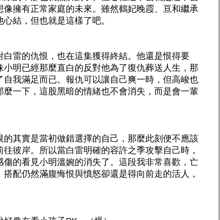
想像擁有正常家庭的未來。雖然鶴妃晚霞、亘和繼承
他心結，但也就是這樣了吧。
對白雷的仇恨，也在這集獲得終結。他還是恨得要
妹小明已經那麼直白的反對他為了復仇葬送人生，那
了自我滿足而已。報仇可以讓自己爽一時，但高峻也
那麼一下，這股黑暗的情緒也不會消失，而是會一輩
恨的其實是當初做錯選擇的自己，那麼此刻便不應該
前往彼岸。所以當白雷明確的容許之季攻擊自己時，
感傷的看見小明溫婉的消失了。這段我非常喜歡，亡
，搭配仍然滿腹悔恨與憤怒卻還是得向前走的活人，