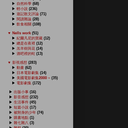
▶
自然科學
(68)
▶
輕小說
(236)
▶
遊記散文評論
(71)
▶
閱讀雜論
(28)
▶
飲食相關
(108)
▼
Nells work
(51)
▶
紀爾凡尼的寶藏
(12)
▶
總是在夜裡
(12)
▶
羔羊樹與花
(14)
▶
酒吧裡的蛇
(13)
▼
影視感想
(283)
▶
動畫
(62)
▶
日本電影劇集
(14)
▶
美國電影劇集2000 ~
(35)
▶
電影劇集
(172)
▶
出版小事
(16)
▶
影音感想
(232)
▶
生活事件
(45)
▶
短篇小說
(17)
▶
被附身的少年
(74)
▶
購書地點
(1)
▶
雜七雜八
(3)
▶
雜想
(30)