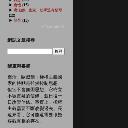
▶
食憶
(15)
▶
魔法師、畫家、助手還有貓琴
(12)
▶
龍蛋
(13)
ⓦ Tree Label V2
網誌文章搜尋
隨筆與書摘
喬治．歐威爾：極權主義國
家的特點是雖然控制思想，
但它不會僵固思想。它樹立
不容置疑的信條，並日復一
日改變信條。事實上，極權
主義需要不斷改變過去。長
遠來看，它可能還需要懷疑
客觀真相的存在。