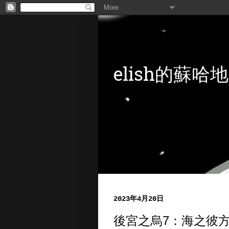
elish的蘇哈地
2023年4月20日
後宮之烏7：海之彼