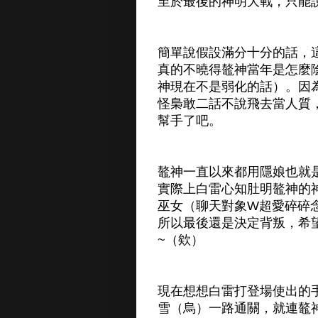
至於最後的神明大戰，只能說
簡單說假設滿分十分的話，這
真的不曉得鼇神當年是怎麼
神現在不是弱化的話）。因
怪梟敢二話不說飛去當人質
幫手了吧。
鼇神一直以來都用隱娘也就
實際上白雷心知肚明鼇神的
巫女（聊天對象W超愛碎碎
所以最後還是決定背叛，希
~（欸）
現在想想白雷打登場使出的
雪（烏）一路通關，就連鼇