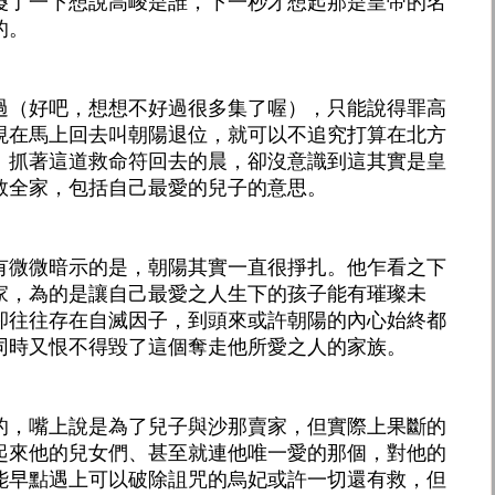
傻了一下想說高峻是誰，下一秒才想起那是皇帝的名
的。
過（好吧，想想不好過很多集了喔），只能說得罪高
現在馬上回去叫朝陽退位，就可以不追究打算在北方
。抓著這道救命符回去的晨，卻沒意識到這其實是皇
救全家，包括自己最愛的兒子的意思。
有微微暗示的是，朝陽其實一直很掙扎。他乍看之下
家，為的是讓自己最愛之人生下的孩子能有璀璨未
卻往往存在自滅因子，到頭來或許朝陽的內心始終都
同時又恨不得毀了這個奪走他所愛之人的家族。
的，嘴上說是為了兒子與沙那賣家，但實際上果斷的
起來他的兒女們、甚至就連他唯一愛的那個，對他的
能早點遇上可以破除詛咒的烏妃或許一切還有救，但