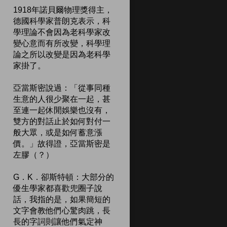
1918年諾貝爾物理獎得主，
德國科學家普朗克表示，科
學理論不會因為老科學家改
變心意而有所改變，科學理
論之所以改變是因為老科學
家掛了。
亞當斯密說過：「從事同種
生意的人很少聚在一起，甚
至連一起休閒娛樂也沒有，
雙方的對話止於如何對付一
般大眾，或是如何蓄意漲
價。」故得證，亞當斯密是
左膠（？）
G．K．卻斯特頓：大部分的
優生學家都喜歡兜圈子說
話，我指的是，如果簡短的
文字會教他們心驚肉跳，長
長的字詞則讓他們氣定神