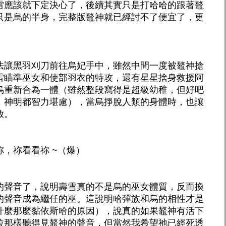
雷應該就下定決心了，後續其實只是打哈哈的跟著鼇
只是烏的半身，完整版鼇神就已經討不了便宜了，更
法讓黑羽刈刀前往烏妃手中，雖然中間一度被鼇神搶
雷瞄準巫女和使部羽衣的特攻，還有星星捨身救援阿
烏重新合為一體（雖然整段寫得是超級幼稚，但好吧
，神明都智力堪慮），當烏掙脫人類的身體時，也讓
放。
，祢看看祢 ~（爆）
的聲音了，說明壽雪真的不是烏的巫女體質，反而換
的聲音成為繼任的巫。這說明哈彈族和烏的相性才是
什麼那麼黏依斯哈的原因），說真的如果鼇神有活下
拉那樣聽得見鼇神的聲音，但當然我希望祂已經死透