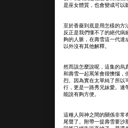
是巫女體質，也會變成可以
至於香薔到底是用怎樣的方
反正是我們懂不了的絕代病
夠的人脈，在壽雪這一代達
以外沒有其他解釋。
然而該怎麼說呢，這集的烏
和壽雪一起罵笨會很懊惱，
烈。因為實在太單純了所以
行，更是一路秀兄妹愛。連
能說有夠方便。
這種人與神之間的關係非常
尾聲了。附帶一提壽雪要沙