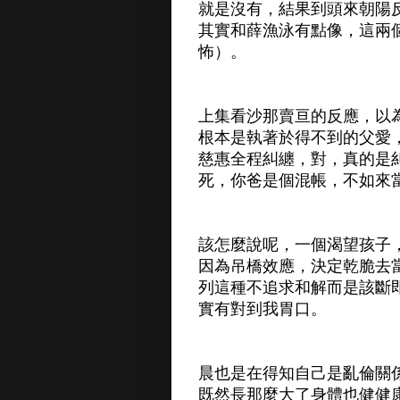
就是沒有，結果到頭來朝陽
其實和薛漁泳有點像，這兩
怖）。
上集看沙那賣亘的反應，以
根本是執著於得不到的父愛
慈惠全程糾纏，對，真的是
死，你爸是個混帳，不如來
該怎麼說呢，一個渴望孩子
因為吊橋效應，決定乾脆去
列這種不追求和解而是該斷
實有對到我胃口。
晨也是在得知自己是亂倫關
既然長那麼大了身體也健健