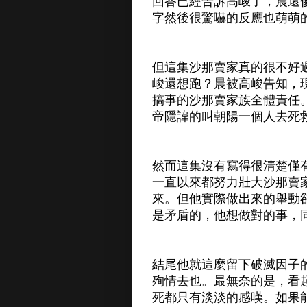
回答已經告訴高峻了，晨還
字然後很驚嚇的反應也萌萌
但這集沙那賣家真的很不好
峻還想跑？晨被高峻告知，
搞事的沙那賣家族全體責任
帝隱諱的叫朝陽一個人去死
然而這集沒有寫得很清楚僅
一直以來都努力壯大沙那賣
來。但他實際做出來的舉動
是矛盾的，他想做對的事，
結尾他就這麼留下破滅因子
殉情去也。最無奈的是，看
死都只有淡淡的感嘆。如果