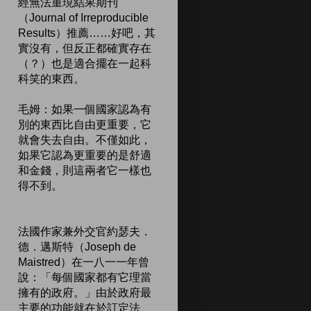
經無法重現結果期刊
（Journal of Irreproducible
Results）推薦……好吧，其
實沒有，但反正都確實存在
（？）也是適合擺在一起科
科笑的東西。
毛姆：如果一個國家認為有
別的東西比自由更重要，它
就會失去自由。不僅如此，
如果它認為更重要的是舒適
和金錢，則這兩者它一樣也
得不到。
法國作家兼外交官約瑟夫．
德．邁斯特（Joseph de
Maistred）在一八一一年曾
說：「每個國家都有它理當
擁有的政府。」由於政府最
主要的功能就在於訂定法