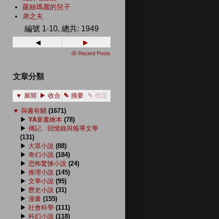
蘿絲瑪麗的兒子
弟之夫
編號 1-10, 總共: 1949
◂
▸
ⓦ Recent Posts
文章分類
▼ 展開
▶ 收合
✎ 摘要
✎ 標題
▼
與書有關
(1671)
▶
YA童書繪本
(78)
▶
傳記、回憶錄與報導文學
(131)
▶
大眾小說
(88)
▶
奇幻小說
(184)
▶
恐怖驚悚小說
(24)
▶
推理小說
(145)
▶
文學小說
(95)
▶
歷史小說
(31)
▶
漫畫
(155)
▶
社會科學
(111)
▶
科幻小說
(118)