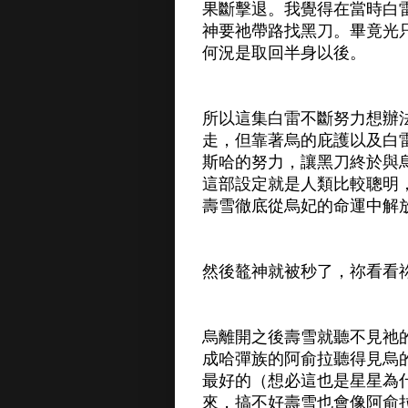
果斷擊退。我覺得在當時白
神要祂帶路找黑刀。畢竟光
何況是取回半身以後。
所以這集白雷不斷努力想辦
走，但靠著烏的庇護以及白
斯哈的努力，讓黑刀終於與
這部設定就是人類比較聰明
壽雪徹底從烏妃的命運中解
然後鼇神就被秒了，祢看看祢
烏離開之後壽雪就聽不見祂
成哈彈族的阿俞拉聽得見烏
最好的（想必這也是星星為
來，搞不好壽雪也會像阿俞