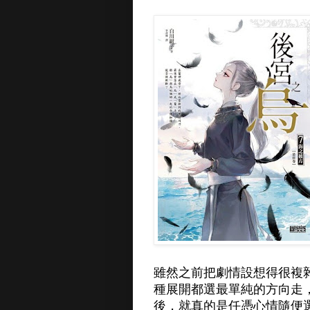
雖然之前把劇情設想得很複
種展開都選最單純的方向走
後，就真的是任憑心情隨便