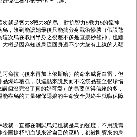
好像在看小孩子PK ~（爆）
次就是智力3戰力8的烏，對抗智力5戰力5的鼇神。
陰烏，陰到能讓她最後只能搞分身戰術慘勝（假設鼇
為這次烏在取回半身之後差不多是直接秒鼇神，也難
，大概是因為知道烏這回身邊不少大腦有上線的人類
是阿俞拉（後來再加上依斯哈）的命來威脅白雷，但
神品爆炸糟糕，以這點來說反而不吃祭品甚至很珍惜
念講個沒完沒了真的好可愛）的烏要值得信賴的多，
望能靠烏的力量確保隱娘的生命安全與終生就職保障
手段就一直都在測試烏妃也就是烏的強度，不用說壽
神企圖搶杼朝血脈來當自己的巫時，都被剛醒來的烏