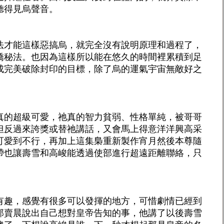
聽得見烏聲音。
法才能這樣惡搞烏，就完全沒有說明原理和過程了，
嬌秘法。也因為這樣所以能在悠久的時間裡累積到足
成完美破除封印的目標，除了烏的運氣宇宙無敵好之
真的超級可愛，祂真的智力貧弱、性格單純，被哥哥
但反過來誇獎或替祂講話，又會馬上得意洋洋興高采
可愛到不行，再加上這集梟重新製作宵月然後本尊隨
帶也讓壽雪和高峻能透過使部進行超遠距離聯絡，只
有趣，感覺有很多可以發揮的地方，可惜劇情已經到
那賣晨說出自己想對皇帝告知的事，他講了以後壽雪