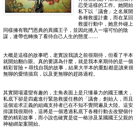
忍受這樣的工作。她開始
私下以「議會」之名展開
各種救援計畫，而在某回
救援行動中，她意外碰上
同樣擁有戰鬥恩典的異國王子，並因此捲入一場可怕的陰
謀，連帶也轉換了看待自己人生的態度……
大概是這樣的故事吧，老實說我讀之前很期待，但看了半本
就開始翻白眼。真的要講為什麼，就是我本來期待的是一個
精彩冒險 + 尋找自我的故事，結果大半本的重點都是讀來很
無聊的愛情描寫，以及更無聊的趕路過程。
其實開場還蠻有趣的，主角表面上是只懂暴力的國王獵犬，
私底下卻是四處進行緊急救援任務的「議會」創始人，而且
這個追求正義的組織支持者已在不知不覺間遍及大陸。這安
排讓我很期待，這將是一個透過私底下各種行動去改變個什
麼的精彩故事，而小說也確實是從一樁涉及某國國王父親的
神秘綁架案開始。