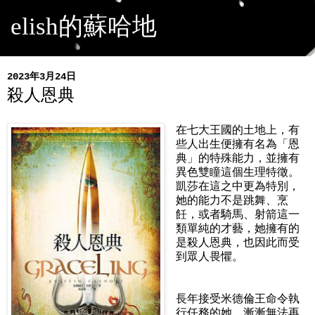
elish的蘇哈地
2023年3月24日
殺人恩典
在七大王國的土地上，有
些人出生便擁有名為「恩
典」的特殊能力，並擁有
異色雙瞳這個生理特徵。
凱莎在這之中更為特別，
她的能力不是跳舞、烹
飪，或者騎馬、射箭這一
類單純的才藝，她擁有的
是殺人恩典，也因此而受
到眾人畏懼。
長年接受米德倫王命令執
行任務的她，漸漸無法再