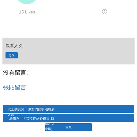
觀看人次:
分享
沒有留言:
張貼留言
武士的女兒：少女們的明治維新
之旅
法蘭克．卡普拉作品心得集 12
風雲人物（It's a Wonderful
首頁
Life．1946）