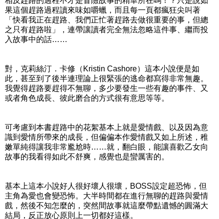
相反趕路的過程不才是冒險故事的精華所在嗎！？只是說如
果這個趕路過程讀來味如嚼蠟，而且每一頁都瘋狂尖叫著
「快看我正在趕路、我們正忙著趕路去做很重要的事，但總
之只有趕路啦」，連帶讓讀者完全無法忽略這件事、繼而投
入故事中的話……
對，克莉絲汀．卡修（Kristin Cashore）這本小說便是如
此，甚至到了後半連理論上很緊張的逃命都寫得非常無趣。
我覺得趕路要趕得不無聊，多少要發生一些有趣的事件、又
或者角色成長、彼此磨合的方式很有意思等等。
可考慮到本書趕路中的花絮基本上就是愛情戲、以及因為意
識到愛情所帶來的成長，但偏偏本作愛情戲又如上所述，稚
嫩單純得讓我非常尷尬時……就，翻白眼，能讓喜歡乙女向
故事的我看得如此不舒爽，感覺也是蠻厲害的。
基本上這本小說好人很好壞人很壞，BOSS設定超恐怖，但
主角為愛也會變恐怖。大半時間都在進行無聊的趕路與愛情
戲，然後不知怎麼的，突然間故事就這麼帶點遺憾的圓滿大
結局，反正放心原則上一切都好這樣。