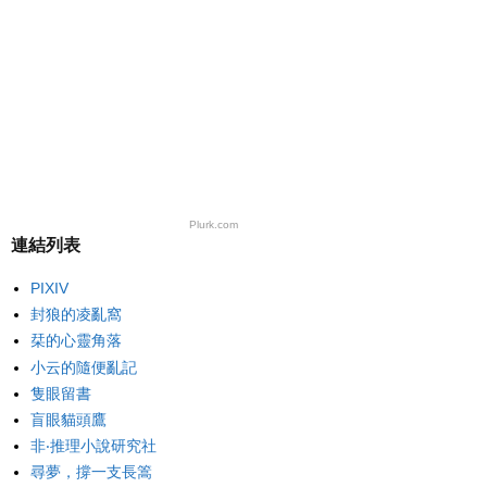
Plurk.com
連結列表
PIXIV
封狼的凌亂窩
栞的心靈角落
小云的隨便亂記
隻眼留書
盲眼貓頭鷹
非‧推理小說研究社
尋夢，撐一支長篙