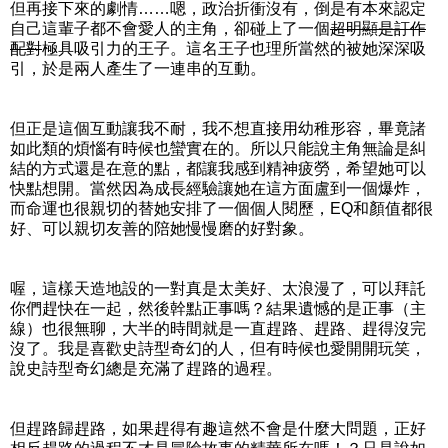
但再接下來的劇情……嗯，政治折衝沒有，倒是有本來認定
自己這輩子都不會愛人的主角，卻碰上了一個
超明顯是訂作
配對
極具吸引力的王子。這名王子也理所當然的被她深深吸
引，於是兩人產生了一連串的互動。
但正是這個互動讓我不耐，我不想直接用幼稚形容，畢竟諸
如此類的煩惱有時候也蠻實在的。所以只能說主角無論是糾
結的方式還是在意的點，都讓我感到精神疲勞，希望她可以
快點想開。當然因為成長經驗讓她在這方面盧到一個爆炸，
而命運也很親切的替她安排了一個個人閱歷，EQ和顏值都很
好、可以親切友善的陪她慢慢磨的好對象。
喔，這樣天造地設的一對真是太美好、太浪漫了，可以拜託
你們趕快在一起，然後幹點正事嗎？結果遺憾的是正事（主
線）也很無聊，大半的時間就是一直趕路、趕路、趕得沒完
沒了。我是喜歡史詩型奇幻的人，但有時候也愛開開玩笑，
說史詩型奇幻總是充滿了趕路的過程。
但趕路歸趕路，如果趕得有趣這然不會是什麼大問題，正好