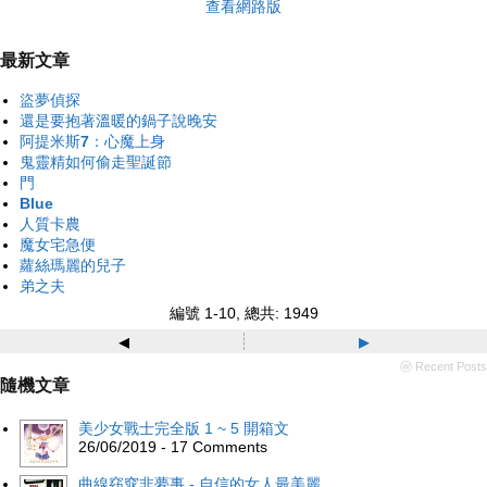
查看網路版
最新文章
盜夢偵探
還是要抱著溫暖的鍋子說晚安
阿提米斯7：心魔上身
鬼靈精如何偷走聖誕節
門
Blue
人質卡農
魔女宅急便
蘿絲瑪麗的兒子
弟之夫
編號 1-10, 總共: 1949
◂
▸
ⓦ Recent Posts
隨機文章
美少女戰士完全版 1 ~ 5 開箱文
26/06/2019 - 17 Comments
曲線窈窕非夢事 - 自信的女人最美麗