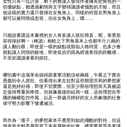
女性只有一位討喜，剩下的會讓人發現作者擁有把角色的一
切優缺點，都透過劇情與文字變得讓讀者惱怒的才能，而且
他這樣的實力還只發揮在女角身上。同樣的特質在男角身上
都可以被同情或忽視，但在女角身上，嗯……
只能說要講這本書裡的女人有多讓人抓狂簡直，呃，筆墨形
容得很好啊 ~（棒讀）相較之下男角基本上也都半斤八兩的
讓人翻白眼，即使是一樣的缺點或類似人格特質，也多少會
留點讓人同情的餘地，即使低劣仍因為經過拿捏的距離感，
不至於讓讀者看到抓狂。
哪怕書中這場革命搞得跟童軍活動沒啥兩樣，乍看之下實在
愚蠢到令人抓狂。但看得出來左拉對這些期望共和的夢想家
還是抱持好感，即使不切實際，但至少那份理想與天真被認
定值得尊重與疼惜。但就像最後的結局一樣，這份理想在帝
國的極權監控作風，以及一群歲月靜好的女人所象徵的社會
保守勢力影響下慘遭滅頂。
而作為「瘦子」的夢想家本不應受到如此殘酷的對待，但這
個表面光鮮亮麗而底下多有腐敗的社會，總需要替罪羊來讓