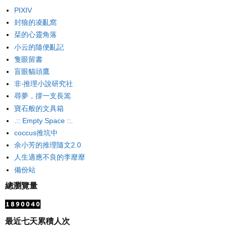
PIXIV
封狼的凌亂窩
栞的心靈角落
小云的隨便亂記
隻眼留書
盲眼貓頭鷹
非‧推理小說研究社
尋夢，撐一支長篙
寶石般的文具箱
.:: Empty Space ::.
coccus推坑中
余小芳的推理隨文2.0
人生適應不良的李靡靡
備份站
總瀏覽量
最近七天累積人次