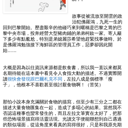
故事從被流放至開雲的政
治犯佛羅鴻，九死一生的
回到巴黎開始。歷盡艱辛的他碰巧來到暱稱是巴黎之胃的巴
黎中央市場，投奔經營大型豬肉鋪的弟弟柯釹一家。寄人籬
下多少有點尷尬，特別是弟媳麗莎希望他趕緊找事做時。於
是佛羅鴻勉強接下海鮮區的管理員工作，惡夢卻因此開
始……
大概是因為以往資訊來源都是飲食書，所以我一直以來都莫
名期待能在這本書中看見令人食指大動的描述。不過實際開
讀
很快會發現跟巴爾札克不同
，左拉八成是個標準「瘦
子」，他根本不喜歡甚至很討厭食物啊！（苦笑）
那怕小說本身充滿關於食物的描寫，但至少有三分之二都在
描述大量食物匯集在一起，造成了多噁心的結果。當然我不
否認這種事也蠻常發生的，而且左拉文筆實在太好了，把那
些恐怖場景描寫得活靈活現。光讀文字便能聯想到自己遇過
的類似場面，從這角度來看真的寫得很好，只是和我原先期