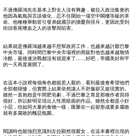
不過佛羅鴻先生基本上對女人沒有興趣，被拉入政治集會的
他因為氣氛與言談催化，忍不住開始一場空中閣樓等級的革
命。他種種舉動皆引發弟媳麗莎的擔憂與排斥，更因此受到
街頭巷尾嗜血之人的攻擊與陷害。
結果就是佛羅鴻越來越不想幫政府工作，也越來越討厭巴黎
中央市場。同時間巴黎中央市場裡的商販對他也越來越無情
冷酷，最後連決戰都沒有就迎來了……好吧，帝國美好和平
的一天再度展開了。
在這本小說裡每個角色都挺惹人厭的，看到最後會希望他們
全部都很慘，但實際上結果依然讓人不舒服卻又挺現實的。
雖然一直抱怨是午間肥皂劇，不過巴黎之胃是那種作者寫得
很好，所以鮮明呈現出人性黑暗面的作品。雖然全都是小奸
小惡，但如同大量的食物一樣，匯聚在一起卻形成要多腐敗
就有多腐敗的醜惡氛圍。
閱讀時也能強烈意識到左拉顯然很厭女，在這本書裡出現的