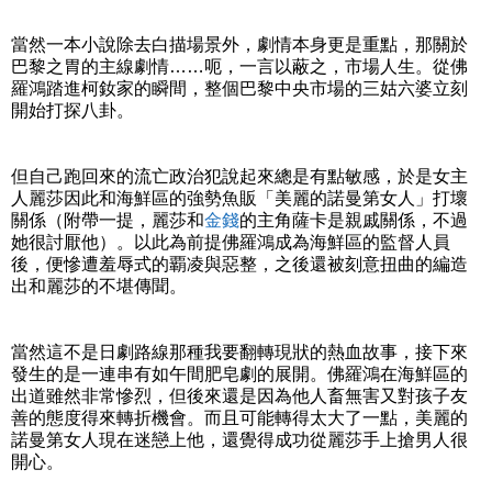
當然一本小說除去白描場景外，劇情本身更是重點，那關於
巴黎之胃的主線劇情……呃，一言以蔽之，市場人生。從佛
羅鴻踏進柯釹家的瞬間，整個巴黎中央市場的三姑六婆立刻
開始打探八卦。
但自己跑回來的流亡政治犯說起來總是有點敏感，於是女主
人麗莎因此和海鮮區的強勢魚販「美麗的諾曼第女人」打壞
關係（附帶一提，麗莎和
金錢
的主角薩卡是親戚關係，不過
她很討厭他）。以此為前提佛羅鴻成為海鮮區的監督人員
後，便慘遭羞辱式的覇凌與惡整，之後還被刻意扭曲的編造
出和麗莎的不堪傳聞。
當然這不是日劇路線那種我要翻轉現狀的熱血故事，接下來
發生的是一連串有如午間肥皂劇的展開。佛羅鴻在海鮮區的
出道雖然非常慘烈，但後來還是因為他人畜無害又對孩子友
善的態度得來轉折機會。而且可能轉得太大了一點，美麗的
諾曼第女人現在迷戀上他，還覺得成功從麗莎手上搶男人很
開心。