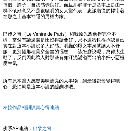
每個「胖子」自我感覺良好。而且那群胖子是基本上是由一
群不懷好意又不是很聰明的女人當代表，忠誠順從的捍衛著
在那之上基本神隱的男權力家。
巴黎之胃（Le Ventre de Paris）和我原先想像得完全不一
樣，當然有讀過還是比沒得讀要好，只不過我也得承認自己
實在對這本小說沒多大好感。明顯的厭女本身就讓人不舒
服，更別提那種貫穿全書的惱怒……該怎麼說呢，寫得太生
動了，反倒因此讓人對那些有如汙泥滿溢而出的小奸小惡極
度生氣。
所有原本讓人感覺美味漂亮的人事物，到最後都會變得噁
心，恐怕就是這本小說的醍醐味吧。
左拉作品相關讀書心得連結
佛系AP連結：
巴黎之胃