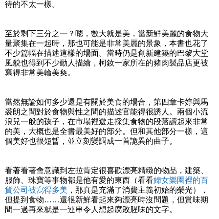
待的不太一樣。
至於剩下三分之一？嗯，數大就是美，當新鮮美麗的食物大
量聚集在一起時，那也可能是非常美麗的景象，本書也花了
不少篇幅在描述這樣的場面。當時仍是創新建築的巴黎大堂
風貌也得到不少動人描繪，柯釹一家所在的豬肉製品店更被
寫得非常美輪美奐。
當然無論如何多少還是有關於美食的場合，第四章卡婷與馬
裘朗之間對於食物與性之間的描述官能得很誘人。兩個小流
浪兒一般的孩子，在市場裡遊走採集食物的段落讀起來非常
的美，大概也是全書最美好的部分。但和其他部分一樣，這
個美好也很短暫，並立刻變調成一首詭異的曲子。
看著看著會意識到左拉肯定很喜歡漂亮精緻的物品，建築、
服飾、珠寶等事物都是他有愛的東西（看看
婦女樂園裡的百
貨公司被寫得多美
，那真是充滿了消費主義初始的榮光），
但提到食物……還很新鮮看起來夠漂亮時沒問題，但賞味期
間一過再來就是一連串令人想起腐敗腥味的文字。