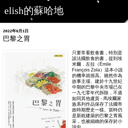
elish的蘇哈地
2022年8月1日
巴黎之胃
只要常看飲食書，特別是
談法國飲食的書，提到埃
米爾．左拉（Émile
François Zola）這本小說
的機率就很高。雖然作為
故事主場、建於十九世紀
中期的巴黎中央市場已在
一九七零年代拆除，不過
如同其他盧貢 - 馬埃爾家
族系列作品保存了法國帝
政時期歷史一樣。當時仍
是新銳建築的巴黎之胃風
采，也被細緻的保存於小
說中。