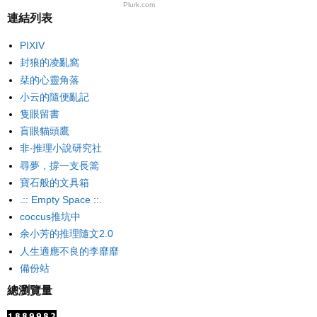
Plurk.com
連結列表
PIXIV
封狼的凌亂窩
栞的心靈角落
小云的隨便亂記
隻眼留書
盲眼貓頭鷹
非‧推理小說研究社
尋夢，撐一支長篙
寶石般的文具箱
.:: Empty Space ::.
coccus推坑中
余小芳的推理隨文2.0
人生適應不良的李靡靡
備份站
總瀏覽量