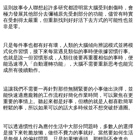
這則故事令人聯想起許多研究都證明當大腦受到創傷時，會
極力發展其他部分去彌補原先受創部分的功能，儘管有時實
在受創得太嚴重，但重新找到好好活下去方式的可能性也並
非是零。
只是每件事也都有好有壞，人類的大腦傾向辨認模式並將模
式化作習慣，接下來每當遇見類似的事時便依據習慣行事。
也就是說一但習慣形成，人類往後要再重覆相似的事時，便
能迅速導入「自動運轉功能」，大腦不需要重新思考也能完
成所有後續動作。
這讓我們不需要一再針對那些無關緊要的小事做出決擇，並
能快速適應龐雜的工作流程好簡化作業時間，可以聚焦在更
重要的事情上。聽起來都是好事，但糟的就是人都喜歡簡單
輕鬆的事，所以如果可以的話大多時候並不想突破舒適圈。
可以透過慣性行為應付生活中大部分問題時，多數人的選擇
是接下來乾脆放懶，做些不費力的事就好。當然要如何生活
是每個人的偏好問題，只是如果懶過頭，那輕則不會進步，