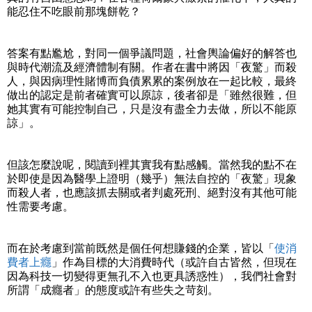
能忍住不吃眼前那塊餅乾？
答案有點尷尬，對同一個爭議問題，社會輿論偏好的解答也
與時代潮流及經濟體制有關。作者在書中將因「夜驚」而殺
人，與因病理性賭博而負債累累的案例放在一起比較，最終
做出的認定是前者確實可以原諒，後者卻是「雖然很難，但
她其實有可能控制自己，只是沒有盡全力去做，所以不能原
諒」。
但該怎麼說呢，閱讀到裡其實我有點感觸。當然我的點不在
於即使是因為醫學上證明（幾乎）無法自控的「夜驚」現象
而殺人者，也應該抓去關或者判處死刑、絕對沒有其他可能
性需要考慮。
而在於考慮到當前既然是個任何想賺錢的企業，皆以「
使消
費者上癮
」作為目標的大消費時代（或許自古皆然，但現在
因為科技一切變得更無孔不入也更具誘惑性），我們社會對
所謂「成癮者」的態度或許有些失之苛刻。