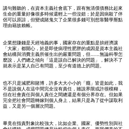
講句難聽的，在資本主義社會底下，跟有無清償債務比起來
生命的重量好像很多時候還輕上一些沒錯；於是因病殺了伴
侶可以原諒，但變成賭鬼欠了企業很多錢可別想靠醫學掰點
理由籍故賴帳。
企業想賺錢是天經地義的事，國家存在的重點是拚經濟讓
「大家」都開心，於是即使病理性肥胖的成因是資本主義社
會結構與消費主義所催生出的嚴重問題，但……無論科學怎
麼說，人們總之傾向「這是該自己解決的問題」，解決不了
就表示是某人自己有問題，至少有道德上的問題。
也不只是減肥和賭博，許多大大小小的「癮」皆是如此，我
不是說個人在這中間完全沒有責任，雖說界限或許很模糊，
但在社會責任與個人責任之間總還是有個分界存在。但如果
完全把社會問題轉嫁到個人身上，結果只是為了從中謀取利
益，又是另一個層次問題。
畢竟在指責對象比較強大，比如企業、國家、優勢性別與社