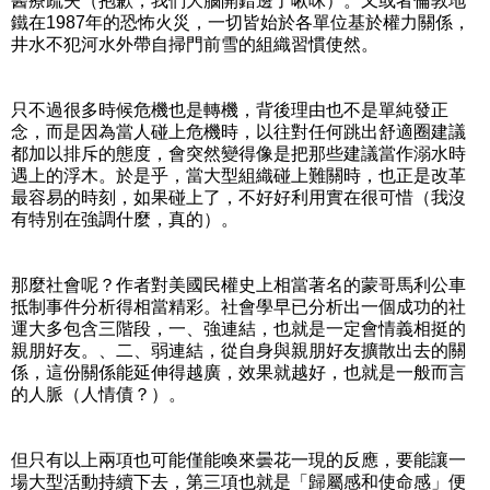
醫療疏失（抱歉，我們大腦開錯邊了啾咪）。又或者倫敦地
鐵在1987年的恐怖火災，一切皆始於各單位基於權力關係，
井水不犯河水外帶自掃門前雪的組織習慣使然。
只不過很多時候危機也是轉機，背後理由也不是單純發正
念，而是因為當人碰上危機時，以往對任何跳出舒適圈建議
都加以排斥的態度，會突然變得像是把那些建議當作溺水時
遇上的浮木。於是乎，當大型組織碰上難關時，也正是改革
最容易的時刻，如果碰上了，不好好利用實在很可惜（我沒
有特別在強調什麼，真的）。
那麼社會呢？作者對美國民權史上相當著名的蒙哥馬利公車
抵制事件分析得相當精彩。社會學早已分析出一個成功的社
運大多包含三階段，一、強連結，也就是一定會情義相挺的
親朋好友。、二、弱連結，從自身與親朋好友擴散出去的關
係，這份關係能延伸得越廣，效果就越好，也就是一般而言
的人脈（人情債？）。
但只有以上兩項也可能僅能喚來曇花一現的反應，要能讓一
場大型活動持續下去，第三項也就是「歸屬感和使命感」便