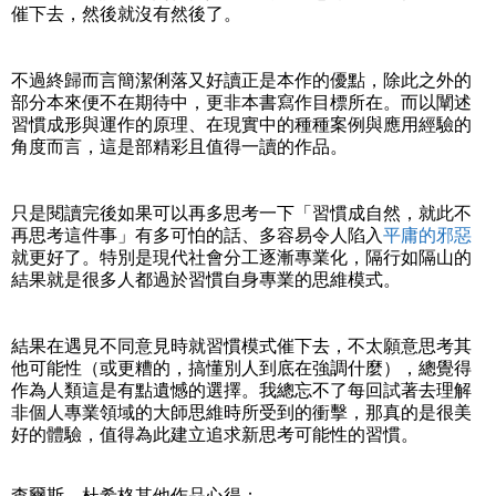
催下去，然後就沒有然後了。
不過終歸而言簡潔俐落又好讀正是本作的優點，除此之外的
部分本來便不在期待中，更非本書寫作目標所在。而以闡述
習慣成形與運作的原理、在現實中的種種案例與應用經驗的
角度而言，這是部精彩且值得一讀的作品。
只是閱讀完後如果可以再多思考一下「習慣成自然，就此不
再思考這件事」有多可怕的話、多容易令人陷入
平庸的邪惡
就更好了。特別是現代社會分工逐漸專業化，隔行如隔山的
結果就是很多人都過於習慣自身專業的思維模式。
結果在遇見不同意見時就習慣模式催下去，不太願意思考其
他可能性（或更糟的，搞懂別人到底在強調什麼），總覺得
作為人類這是有點遺憾的選擇。我總忘不了每回試著去理解
非個人專業領域的大師思維時所受到的衝擊，那真的是很美
好的體驗，值得為此建立追求新思考可能性的習慣。
查爾斯．杜希格其他作品心得：