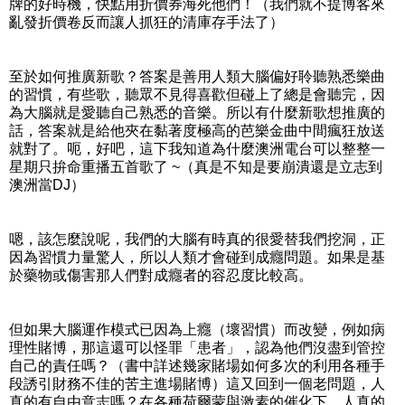
牌的好時機，快點用折價券海死他們！（我們就不提博客來
亂發折價卷反而讓人抓狂的清庫存手法了）
至於如何推廣新歌？答案是善用人類大腦偏好聆聽熟悉樂曲
的習慣，有些歌，聽眾不見得喜歡但碰上了總是會聽完，因
為大腦就是愛聽自己熟悉的音樂。所以有什麼新歌想推廣的
話，答案就是給他夾在黏著度極高的芭樂金曲中間瘋狂放送
就對了。呃，好吧，這下我知道為什麼澳洲電台可以整整一
星期只拚命重播五首歌了 ~（真是不知是要崩潰還是立志到
澳洲當DJ）
嗯，該怎麼說呢，我們的大腦有時真的很愛替我們挖洞，正
因為習慣力量驚人，所以人類才會碰到成癮問題。如果是基
於藥物或傷害那人們對成癮者的容忍度比較高。
但如果大腦運作模式已因為上癮（壞習慣）而改變，例如病
理性賭博，那這還可以怪罪「患者」，認為他們沒盡到管控
自己的責任嗎？（書中詳述幾家賭場如何多次的利用各種手
段誘引財務不佳的苦主進場賭博）這又回到一個老問題，人
真的有自由意志嗎？在各種荷爾蒙與激素的催化下，人真的