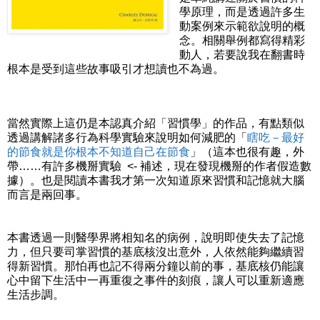
學原理，而是透過許多生
動案例來示範欲說明的概
念。相關舉例都寫得精彩
動人，若要說我在翻書時
根本是受到這些故事吸引才想讀也不為過。
當然實際上這仍是本認真介紹「習慣學」的作品，有點類似
透過講解諸多行為科學實驗來說明如何減肥的「
瞎吃－最好
的節食就是你根本不知道自己在節食
」（這本也很有趣，外
帶……有許多機掰實驗 <- 補述，現在發現機掰的作者假造數
據）。也是閱讀本書我才第一次知道原來習慣和記憶就大腦
而言是兩回事。
本書透過一則醫學界將相知名的病例，說明即使失去了記憶
力，但只要司掌習慣的基底核沒出意外，人依然能夠繼續習
得新習慣。那怕再也記不得兩分鐘以前的事，基底核仍能讓
心中留下生活中一再重復之事件的刻痕，讓人可以重新適應
生活步調。