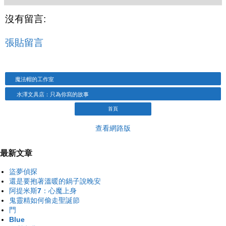
沒有留言:
張貼留言
魔法帽的工作室
水澤文具店：只為你寫的故事
首頁
查看網路版
最新文章
盜夢偵探
還是要抱著溫暖的鍋子說晚安
阿提米斯7：心魔上身
鬼靈精如何偷走聖誕節
門
Blue