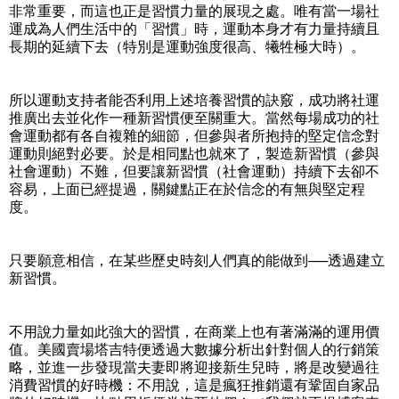
非常重要，而這也正是習慣力量的展現之處。唯有當一場社
運成為人們生活中的「習慣」時，運動本身才有力量持續且
長期的延續下去（特別是運動強度很高、犧牲極大時）。
所以運動支持者能否利用上述培養習慣的訣竅，成功將社運
推廣出去並化作一種新習慣便至關重大。當然每場成功的社
會運動都有各自複雜的細節，但參與者所抱持的堅定信念對
運動則絕對必要。於是相同點也就來了，製造新習慣（參與
社會運動）不難，但要讓新習慣（社會運動）持續下去卻不
容易，上面已經提過，關鍵點正在於信念的有無與堅定程
度。
只要願意相信，在某些歷史時刻人們真的能做到──透過建立
新習慣。
不用說力量如此強大的習慣，在商業上也有著滿滿的運用價
值。美國賣場塔吉特便透過大數據分析出針對個人的行銷策
略，並進一步發現當夫妻即將迎接新生兒時，將是改變過往
消費習慣的好時機：不用說，這是瘋狂推銷還有鞏固自家品