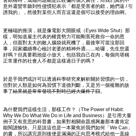
會結構時，成癮問題總是比較偏向個人責任，而我們真的不
意外還蠻常聽到性侵慣犯表示「都是受害者的錯，她們逼 / 引
誘我的」，然後對某些人而言這還是個可以接受的理由咧。
更極端的推演，就是像電影大開眼戒（Eyes Wide Shut）那
樣，明知道雇主代表的權貴勢力可能剛害死救你一命的恩
人，但面對太大的敵人腦袋就死機了，最後寧可當沒那回
事，回家繼續專心檢討老婆的精神外遇……哈囉，先生您還
好嗎？但真要戳他捉小放大，包括我自己在內，每個尚堪稱
正常運作的社會人不都是這樣過日子的嗎？
於是乎我們或許可以透過科學研究來解析關於習慣的一切，
但對於人類是如何為習慣下道德判斷，又是另一個複雜的故
事了
結果就是常常發現不對時已經大爆炸了囧
。
為什麼我們這樣生活，那樣工作？（The Power of Habit:
Why We Do What We Do in Life and Business）是引用大量
例子又有意思的科普書，如果對相關命題感興趣那本書肯定
能閱讀愉快。只是說這也是一本聚焦於我們如何「We Can」
的書，所以講完原則後便是滿滿的正向思考模式給他一直線