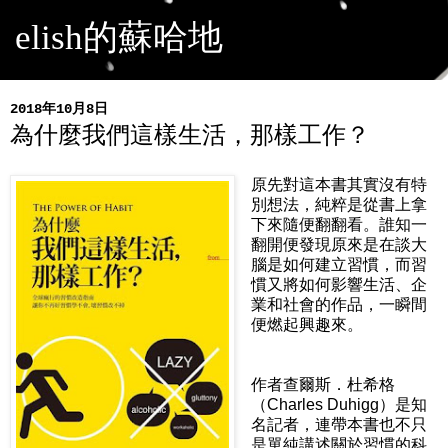
elish的蘇哈地
2018年10月8日
為什麼我們這樣生活，那樣工作？
原先對這本書其實沒有特
別想法，純粹是從書上拿
下來隨便翻翻看。誰知一
翻開便發現原來是在談大
腦是如何建立習慣，而習
慣又將如何影響生活、企
業和社會的作品，一瞬間
便燃起興趣來。
作者查爾斯．杜希格
（Charles Duhigg）是知
名記者，連帶本書也不只
是單純講述關於習慣的科