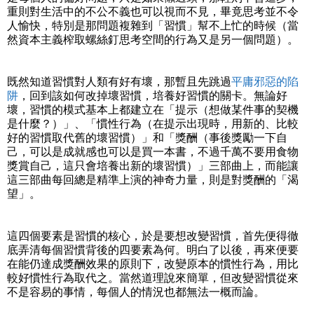
重則對生活中的不公不義也可以視而不見，畢竟思考並不令
人愉快，特別是那問題複雜到「習慣」幫不上忙的時候（當
然資本主義榨取螺絲釘思考空間的行為又是另一個問題）。
既然知道習慣對人類有好有壞，那暫且先跳過
平庸邪惡的陷
阱
，回到該如何改掉壞習慣，培養好習慣的關卡。無論好
壞，習慣的模式基本上都建立在「提示（想做某件事的契機
是什麼？）」、「慣性行為（在提示出現時，用新的、比較
好的習慣取代舊的壞習慣）」和「獎酬（事後獎勵一下自
己，可以是成就感也可以是買一本書，不過千萬不要用食物
獎賞自己，這只會培養出新的壞習慣）」三部曲上，而能讓
這三部曲每回總是精準上演的神奇力量，則是對獎酬的「渴
望」。
這四個要素是習慣的核心，於是要想改變習慣，首先便得徹
底弄清每個習慣背後的四要素為何。明白了以後，再來便要
在能仍達成獎酬效果的原則下，改變原本的慣性行為，用比
較好慣性行為取代之。當然道理說來簡單，但改變習慣從來
不是容易的事情，每個人的情況也都無法一概而論。