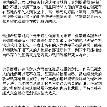
更糟的是八六以往從沒打過這種攻城戰，更別提還得在補給
相對不足的狀態下進攻，而且同時間入侵的軍團還在朝死守
在基地內部的人類攻堅中。當生離死別嚴酷上演時，第四集
最後辛和蕾娜留下的衝突也變得無法迴避，特別是如果兩人
都希望能繼續待在彼此身邊的話。
蕾娜希望辛能真正走出過往傷痛迎向未來，但辛連承認自己
有傷痛都還做不到更遑論什麼走出來，連帶的也已經完全無
法追求什麼未來。事實上所有的八六也幾乎都是這樣，能在
那種狀態下活下來的人總歸有那裡壞掉了，到頭來只能相信
自己存在的意義就是憑著實力戰鬥到極限死去為止。
於是西琳的存倚對八六而言無疑是沈重的對比，作為已死之
人的她們可以毫不在意、甚至樂於捨棄自己。當連續幾天的
攻城戰都毫無進展時，自然而然的也只能破釜沈舟的端出堆
屍大法，而堆的自然是比起八六更適合捨棄的西琳。考慮到
設定與劇情走向這個發展不意外但也有其悲壯，同時也擁有
讓八六全體心靈創傷的強大效果。