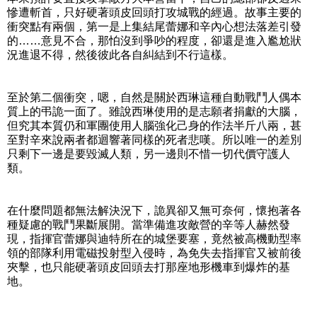
慘遭斬首，只好硬著頭皮回頭打攻城戰的經過。故事主要的
衝突點有兩個，第一是上集結尾蕾娜和辛內心想法落差引發
的……意見不合，那怕沒到爭吵的程度，卻還是進入尷尬狀
況進退不得，然後彼此各自糾結到不行這樣。
至於第二個衝突，嗯，自然是關於西琳這種自動戰鬥人偶本
質上的弔詭一面了。雖說西琳使用的是志願者捐獻的大腦，
但究其本質仍和軍團使用人腦強化己身的作法半斤八兩，甚
至對辛來說兩者都迴響著同樣的死者悲嘆。所以唯一的差別
只剩下一邊是要毀滅人類，另一邊則不惜一切代價守護人
類。
在什麼問題都無法解決況下，詭異卻又無可奈何，懷抱著各
種疑慮的戰鬥果斷展開。當準備進攻敵營的辛等人赫然發
現，指揮官蕾娜與迪特所在的城堡要塞，竟然被高機動型率
領的部隊利用電磁投射型入侵時，為免失去指揮官又被前後
夾擊，也只能硬著頭皮回頭去打那座地形機車到爆炸的基
地。