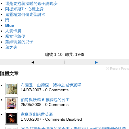
還是要抱著溫暖的鍋子說晚安
阿提米斯7：心魔上身
鬼靈精如何偷走聖誕節
門
Blue
人質卡農
魔女宅急便
蘿絲瑪麗的兒子
弟之夫
編號 1-10, 總共: 1949
◂
▸
ⓦ Recent Posts
隨機文章
布蘭登．山德森：諸神之城伊嵐翠
14/07/2007 - 0 Comments
伯爵與妖精 6 被調包的公主
25/05/2008 - 0 Comments
家庭喜劇絕世英豪
17/03/2007 - Comments Disabled