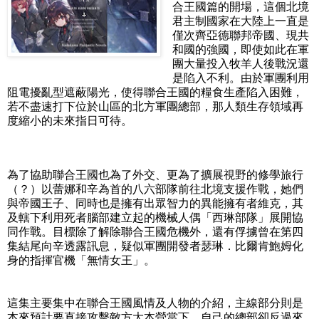
合王國篇的開場，這個北境
君主制國家在大陸上一直是
僅次齊亞德聯邦帝國、現共
和國的強國，即使如此在軍
團大量投入牧羊人後戰況還
是陷入不利。由於軍團利用
阻電擾亂型遮蔽陽光，使得聯合王國的糧食生產陷入困難，
若不盡速打下位於山區的北方軍團總部，那人類生存領域再
度縮小的未來指日可待。
為了協助聯合王國也為了外交、更為了擴展視野的修學旅行
（？）以蕾娜和辛為首的八六部隊前往北境支援作戰，她們
與帝國王子、同時也是擁有出眾智力的異能擁有者維克，其
及轄下利用死者腦部建立起的機械人偶「西琳部隊」展開協
同作戰。目標除了解除聯合王國危機外，還有俘擄曾在第四
集結尾向辛透露訊息，疑似軍團開發者瑟琳．比爾肯鮑姆化
身的指揮官機「無情女王」。
這集主要集中在聯合王國風情及人物的介紹，主線部分則是
本來預計要直接攻擊敵方大本營當下，自己的總部卻反過來