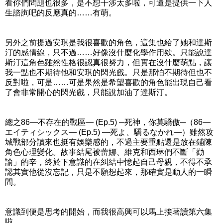
看你們問題也很多，是不想干涉太多啦，可還是提供一下人
生諮詢吧的反應真的……有萌。
另外之前提過安琪是我很喜歡的角色，這集也給了她和達斯
汀的感情線，只不過……好像沒什麼化學作用欸。只能說達
斯汀這角色雖然性格很認真很努力，但實在沒什麼萌點，讓
我一點也不期待他和安琪的閃光戲。只是那怕不期待但也不
反對啦，可是……可是果然是希望喜歡的角色能出現自己看
了會非常開心的閃光戲，只能說加油了達斯汀。
總之86―不存在的戰區― (Ep.5) ─死神，你莫驕傲─（86―
エイティシックス― (Ep.5) ―死よ、驕るなかれ―）雖然攻
城戰部分讀來也挺有娛樂感的，不過主要重點還是放在鋪陳
角色心理變化。故事結尾被蕾娜、維克和西琳們不斷「勸
諭」的辛，終於下意識的在糾結中憶起自己母親，不得不承
認其實他從沒忘記，只是不願想起來，那確實是動人的一瞬
間。
意識到便是思考的開始，而我很高興可以馬上接著讀第六集
啦。