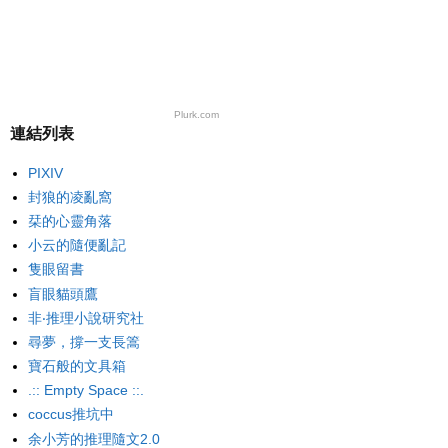
Plurk.com
連結列表
PIXIV
封狼的凌亂窩
栞的心靈角落
小云的隨便亂記
隻眼留書
盲眼貓頭鷹
非‧推理小說研究社
尋夢，撐一支長篙
寶石般的文具箱
.:: Empty Space ::.
coccus推坑中
余小芳的推理隨文2.0