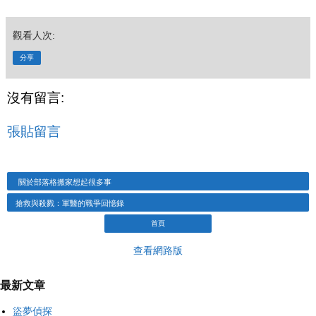
觀看人次:
分享
沒有留言:
張貼留言
關於部落格搬家想起很多事
搶救與殺戮：軍醫的戰爭回憶錄
首頁
查看網路版
最新文章
盜夢偵探