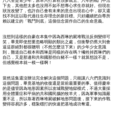
八六全是青少年，原本只打算在頂多就五、六年的戰鬥中活
下去，其他想太多也沒用不如不想專心求生存就好。但現在
狀況改變了，也許自己會有未來的意念出現在心中，卻又還
找不到足以取代過往生存理念的新目標。只好繼續把自尊所
賴以建立的「戰鬥到底」這個信念當作自己的生命意義。
沒想到這樣的自豪在本集中因為西琳的屍堆戰法反倒變得可
笑，畢竟即使想要忽略明顯的類比之處，但衝擊仍舊大到會
逼這群絕對都很聰明（不然怎麼活下來）的少年少女意識
到，難道自己根本和西琳是同樣的存在嗎？犧牲掉西琳們的
自己，又是那邊和共和國那些白豬不一樣？就算想說不是，
但感覺根本就一模一樣啊！
當然這集還沒辦法完全解決這個問題，只能讓八六們意識到
這個問題，畢竟基地的收復還是當前最重要的事。值得慶幸
的是儘管因為地形因素所以攻城戰變地獄模式，不過大量採
用全體重症和平病的共和國民腦的牧羊犬，因為軍事知識嚴
重不足，所以靠著西琳堆屍破解地形問題後，接下來的作戰
變得容易許多，穩紮穩打的快速把基地成功奪還。