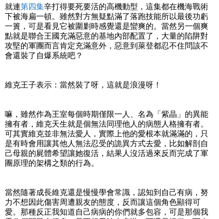
就連
第四集
辛打得要死要活的高機動型，這集都在機海戰術
下被海扁一頓。雖然對方無疑點滿了落跑技能所以最後功虧
一簣，可是看見它被圍剿時感覺還是蠻爽的。當然另一個爽
點就是聯合王國充滿惡意的基地內部配置了，大量的陷阱對
攻堅的軍團而言肯定充滿意外，惡意到萊登都忍不住問該不
會還裝了自爆系統吧？
維克王子表示：當然裝了呀，這就是浪漫呀！
嘛，雖然作為王室每個時期僅限一人、名為「紫晶」的異能
擁有者，維克天生就是個無法同理他人的病態人格擁有者。
可其實維克並非無法愛人，實際上他的愛根本就滿滿的，只
是有時會用讓其他人無法忍受的詭異方式去愛，比如解剖自
己母親的屍體希望讓她復活，結果人沒活過來反而完成了軍
團原理的架構之類的行為。
當然隨著成長維克還是慢慢學會常識，認知到自己有病，努
力不想因此傷害周遭親友的態度，反而讓這個角色顯得可
愛。那種反正我知道自己病病的你們就多包容，可是那個我