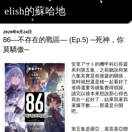
elish的蘇哈地
2020年9月24日
86―不存在的戰區― (Ep.5) ─死神，你
莫驕傲─
安里アサト的機甲科幻長篇
系列第五集，之前聽說和第
六集其實是前後篇的關係，
當時就想還是積一起看好了
省得還要等續集覺得煩躁。
讀完以後本來想說那心得也
寫在一起好了，結果寫著寫
著爆字數……那還是分開
吧。
第五集是羅亞．葛雷基亞聯