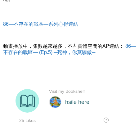
86―不存在的戰區―系列心得連結
動畫播放中，集數越來越多，不占實體空間的AP連結：
86―
不存在的戰區― (Ep.5) ─死神，你莫驕傲─