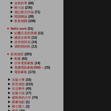
▶
自然科學
(68)
▶
輕小說
(236)
▶
遊記散文評論
(71)
▶
閱讀雜論
(28)
▶
飲食相關
(108)
▼
Nells work
(51)
▶
紀爾凡尼的寶藏
(12)
▶
總是在夜裡
(12)
▶
羔羊樹與花
(14)
▶
酒吧裡的蛇
(13)
▼
影視感想
(283)
▶
動畫
(62)
▶
日本電影劇集
(14)
▶
美國電影劇集2000 ~
(35)
▶
電影劇集
(172)
▶
出版小事
(16)
▶
影音感想
(232)
▶
生活事件
(45)
▶
短篇小說
(17)
▶
被附身的少年
(74)
▶
購書地點
(1)
▶
雜七雜八
(3)
▶
雜想
(30)