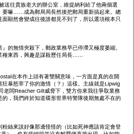
pwig接著被送往貴族老大的辦公室，維提納利給了他兩個選
，要嘛……成為郵局局長然後把郵局重新搞起來。總
見面顯然會變成往後誰都見不到了，所以選項根本只
塔』的無情夾殺下，郵政業務早已停滯又極度萎縮。
某種東西，興趣是謀殺歷任局長……
 Postal在本作上頭有著雙關意味，一方面是真的在開
狂暴怒宰了你的激情（？）這樣。主線就是Lipwig
闆Reacher Gilt威脅下，雙方你來我往爭取業務
是的，我們終於知道碟形世界特警隊後期無處不在的
列粉絲來說好像那邊怪怪的（比如死神應該肯定會登
我很在意），也有些細節並沒有解釋便直接出現，比如能