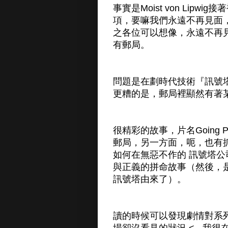
事實是Moist von Li
項，要嘛我們永遠不再見面
之各位可以想像，永遠不再
有郵局。
問題是在劃時代技術『訊號
更糟的是，郵局裡顯然有著
很精彩的故事，片名Going
郵局，另一方面，呃，也有抓
如何在無惡不作的 訊號塔公司老
與正義的拼命故事（然後，
訊號塔由來了）。
讀的時候可以發現劇情對系
場卻沒看見的狀況 < - 