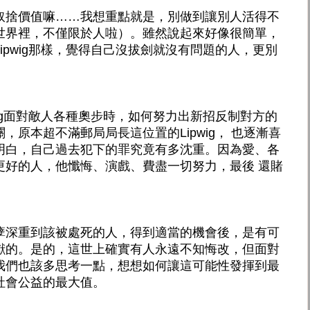
取捨價值嘛……我想重點就是，別做到讓別人活得不
世界裡，不僅限於人啦）。雖然說起來好像很簡單，
ipwig那樣，覺得自己沒拔劍就沒有問題的人，更別
wig面對敵人各種奧步時，如何努力出新招反制對方的
，原本超不滿郵局局長這位置的Lipwig， 也逐漸喜
明白，自己過去犯下的罪究竟有多沈重。因為愛、各
更好的人，他懺悔、演戲、費盡一切努力，最後 還賭
孽深重到該被處死的人，得到適當的機會後，是有可
獻的。是的，這世上確實有人永遠不知悔改，但面對
我們也該多思考一點，想想如何讓這可能性發揮到最
社會公益的最大值。