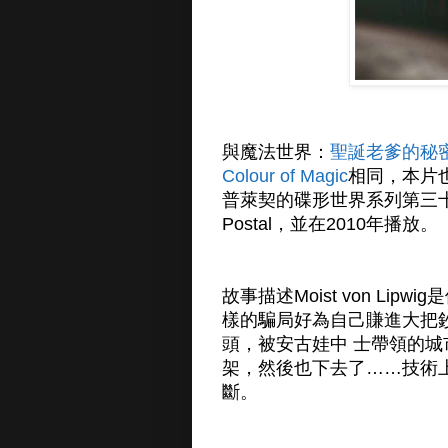
與魔法世界：
聖誕老爹的秘密（Ter
Colour of Magic
相同，本片也
普萊契的碟形世界系列第三十三本，
Postal，並在2010年播放。
故事描述Moist von L
樣的騙局好為自己賺進大把
頭，被安古娃中 士帶領的
架，然後也下去了……技術
斷。