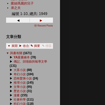
蘿絲瑪麗的兒子
弟之夫
編號 1-10, 總共: 1949
◂
▸
ⓦ Recent Posts
文章分類
▼ 展開
▶ 收合
✎ 摘要
✎ 標題
▼
與書有關
(1671)
▶
YA童書繪本
(78)
▶
傳記、回憶錄與報導文學
(131)
▶
大眾小說
(88)
▶
奇幻小說
(184)
▶
恐怖驚悚小說
(24)
▶
推理小說
(145)
▶
文學小說
(95)
▶
歷史小說
(31)
▶
漫畫
(155)
▶
社會科學
(111)
▶
科幻小說
(118)