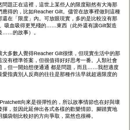
然問題正在這裡，這世上某些人的限度顯然有大海那
得的，比如Reacher Gilt。儘管在故事裡做到這種
那還在「限度」內。可放眼現實，多的是比較沒有那
範圍更大、吸血吸得更兇殘的……東西（此外還有讓Gilt製造
後……的故事）。
多數人覺得Reacher Gilt很懷，但現實生活中的那
這沒有標準答案，但很值得好好思考一番。人類社會
題，但一開始想便通通 都是問題，而且……我想適度
最愛指責別人反商的往往是那種作法早就超過限度的
 Pratchett向來是很彈性的，所以故事情節也在好與壞
發揮，並因此延伸出各式各樣的歡樂情節。腳踏實地
用腦袋朝比較好的方向爭取，當然也很棒。