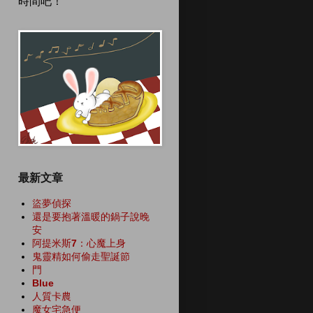
時間吧！
最新文章
盜夢偵探
還是要抱著溫暖的鍋子說晚
安
阿提米斯7：心魔上身
鬼靈精如何偷走聖誕節
門
Blue
人質卡農
魔女宅急便