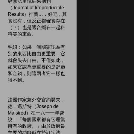
經無法重現結果期刊
（Journal of Irreproducible
Results）推薦……好吧，其
實沒有，但反正都確實存在
（？）也是適合擺在一起科
科笑的東西。
毛姆：如果一個國家認為有
別的東西比自由更重要，它
就會失去自由。不僅如此，
如果它認為更重要的是舒適
和金錢，則這兩者它一樣也
得不到。
法國作家兼外交官約瑟夫．
德．邁斯特（Joseph de
Maistred）在一八一一年曾
說：「每個國家都有它理當
擁有的政府。」由於政府最
主要的功能就在於訂定法