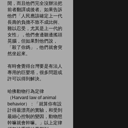
閒，而且他們完全沒辦法把
前者翻譯成後者。如果告訴
他們「人民應該確定上一代
長壽的負擔不致不成比例、
難以忍受，尤其是上一代的
女性」，他們會邊聽邊搖頭
晃腦，但如果對他們說，
「殺了你媽」，他們就會突
然坐起來。
有時會覺得台灣要是有法人
專用的巨嬰塔，很多問題或
許可以得到解決。
哈佛動物行為定律
（Harvard law of animal
behavior）：「就算你有設
計得最漂亮的實驗，和受到
最細心控制的變因，動物想
幹嘛就會幹嘛。」以上定律