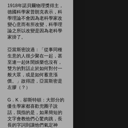
1918年諾貝爾物理獎得主，
德國科學家普朗克表示，科
學理論不會因為老科學家改
變心意而有所改變，科學理
論之所以改變是因為老科學
家掛了。
亞當斯密說過：「從事同種
生意的人很少聚在一起，甚
至連一起休閒娛樂也沒有，
雙方的對話止於如何對付一
般大眾，或是如何蓄意漲
價。」故得證，亞當斯密是
左膠（？）
G．K．卻斯特頓：大部分的
優生學家都喜歡兜圈子說
話，我指的是，如果簡短的
文字會教他們心驚肉跳，長
長的字詞則讓他們氣定神