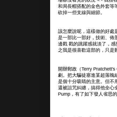
和局長帽搭配的金色外套等
砍掉一些支線與細節。
該怎麼說呢，這樣做的好處
是一部比一部好，技術、佈
邊戳 戳的跳躍感就淡了，
之我是很喜歡這部的，只是
開辦郵政（Terry Pratche
劇。把大騙徒塞進某超落魄
是個十分吸睛的主意。但不用
還被詛咒糾纏，搞得他全心
Pump，有了如下發人省思