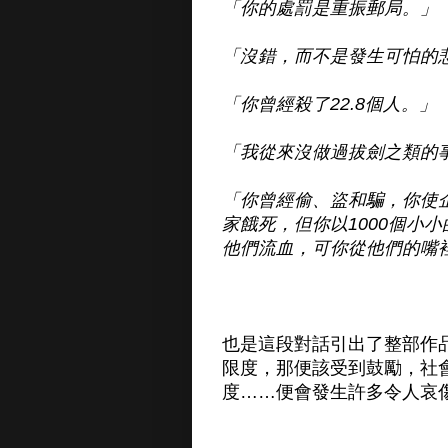
「你的處罰是重振郵局。」
「沒錯，而不是發生可怕的
「你曾經殺了22.8個人。」
「我從來沒做過拔劍之類的
「你曾經偷、盜和騙，你使
家餓死，但你以1000個小
他們流血，可你從他們的嘴
也是這段對話引出了整部作
限度，那便該受到鼓勵，社
度……便會發生許多令人哀