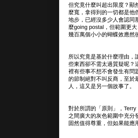
但究竟什麼叫超出限度？顯
麼寬，拿得到的一切都是他們應
地步，已經沒多少人會認同
麼going postal，但
幾百萬個小小的蝴蝶效應然
所以究竟是基於什麼理由，讓大
些東西卻不需太過質疑呢？
裡有些事不想不會發生有問
的節制絕對不叫反商，至於
人，這又是另一個故事了。
對於所謂的「原則」，Terry
之間廣大的灰色範圍中充分
固然值得尊重，但如果能應