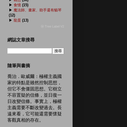
▶
食憶
(15)
▶
魔法師、畫家、助手還有貓琴
(12)
▶
龍蛋
(13)
ⓦ Tree Label V2
網誌文章搜尋
隨筆與書摘
喬治．歐威爾：極權主義國
家的特點是雖然控制思想，
但它不會僵固思想。它樹立
不容置疑的信條，並日復一
日改變信條。事實上，極權
主義需要不斷改變過去。長
遠來看，它可能還需要懷疑
客觀真相的存在。