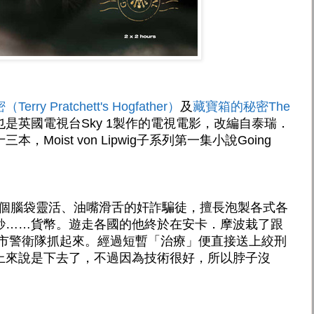
ry Pratchett's Hogfather）
及
藏寶箱的秘密The
是英國電視台Sky 1製作的電視電影，改編自泰瑞．
Moist von Lipwig子系列第一集小說Going
ipwig是個腦袋靈活、油嘴滑舌的奸詐騙徒，擅長泡製各式各
鈔……貨幣。遊走各國的他終於在安卡．摩波栽了跟
城市警衛隊抓起來。經過短暫「治療」便直接送上絞刑
上來說是下去了，不過因為技術很好，所以脖子沒