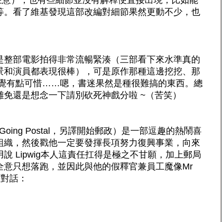
等。看了維基發現這部改編對細節果然更動不少，也
是整部電影拍得非常流暢緊湊（三部看下來水準真的
景和演員都表現很棒），可是原作那種這邊挖挖、那
感覺有點可惜……嗯，書迷果然是種很難搞的東西。總
難免還是想念一下請別砍死神戲分啦 ~（苦笑）
tt's Going Postal，另譯開始郵政）是一部逗趣的熱鬧喜
組織，然後戳他一定要發揮長項努力復興事業，向來
說 Lipwig本人這責任扛得是極之不甘願，加上郵局
全意只想落跑，並因此與他的假釋官兼員工魔像Mr
的對話：