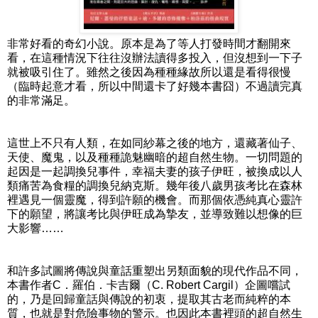
非常好看的奇幻小說。原本是為了等人打發時間才翻開來
看，在這種情況下往往沒辦法讀得多投入，但沒想到一下子
就被吸引住了。雖然之後因為種種緣故所以還是看得很慢
（臨時起意才看，所以中間還卡了好幾本書囧）不過讀完真
的非常滿足。
這世上不只有人類，在如同紗幕之後的地方，還藏著仙子、
天使、魔鬼，以及種種詭魅幽暗的超自然生物。一切問題的
起因是一起調換兒事件，幸福夫妻的孩子伊旺，被換成以人
類痛苦為食糧的調換兒納克斯。幾年後八歲男孩考比在森林
裡遇見一個靈魔，得到許願的機會。而那個依憑純真心靈許
下的願望，將讓考比與伊旺成為摯友，並導致難以想像的巨
大影響……
和許多試圖將傳說與童話重塑出另類面貌的現代作品不同，
本書作者C．羅伯．卡吉爾（C. Robert Cargil）企圖嚐試
的，乃是回歸童話與傳說的初衷，提取其古老而純粹的本
質，也就是對危險事物的警示。也因此本書裡頭的超自然生