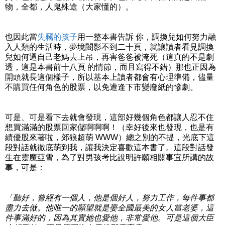
物，全都，人鬼殊途（大家懂的）。
也因此當
失竊的孩子
用一整本書告訴 你，調換兒如何努力融
入人類的生活時，夢境闇影不到二十頁，就讓讀者看見調換
兒如何逼自己老媽去上吊，再害爸爸被淹死（這真的不是劇
透，這是本書前十八頁 的情節，而且寫得不錯）那也正因為
開頭就長這個樣子，所以基本上讀者都會有心理準備，儘量
不購買任何角色的股票，以免遭逢下市變廢紙的慘劇。
可是、可是看下去就會發現，這部好幾個角色都讓人忍不住
想買滿滿的股票回家儲啊啊啊！（幸好後來也發現，也是有
績優股來著啦，郊狼超萌 WWW）總之別的不提，光底下這
段對話就徹底萌到我，讓我決定喜歡這本書了。這段對話發
生在靈魔亞雪，為了對男孩考比說明許願相關事宜所講的故
事，可是：
「聽好，曾經有一個人，他是個好人，努力工作，每件事都
盡力去做。他唯一的願望就是娶全國最美的女人當老婆，這
件事滿好的，因為其實她也愛他，非常愛他。可是這個大臣