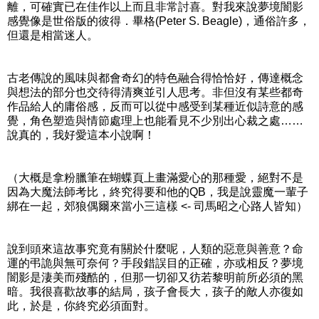
離，可確實已在佳作以上而且非常討喜。對我來說夢境闇影
感覺像是世俗版的彼得．畢格(Peter S. Beagle)，通俗許多，
但還是相當迷人。
古老傳說的風味與都會奇幻的特色融合得恰恰好，傳達概念
與想法的部分也交待得清爽並引人思考。非但沒有某些都奇
作品給人的庸俗感，反而可以從中感受到某種近似詩意的感
覺，角色塑造與情節處理上也能看見不少別出心裁之處……
說真的，我好愛這本小說啊！
（大概是拿粉臘筆在蝴蝶頁上畫滿愛心的那種愛，絕對不是
因為大魔法師考比，終究得要和他的QB，我是說靈魔一輩子
綁在一起，郊狼偶爾來當小三這樣 <- 司馬昭之心路人皆知）
說到頭來這故事究竟有關於什麼呢，人類的惡意與善意？命
運的弔詭與無可奈何？手段錯誤目的正確，亦或相反？夢境
闇影是淒美而殘酷的，但那一切卻又彷若黎明前所必須的黑
暗。我很喜歡故事的結局，孩子會長大，孩子的敵人亦復如
此，於是，你終究必須面對。