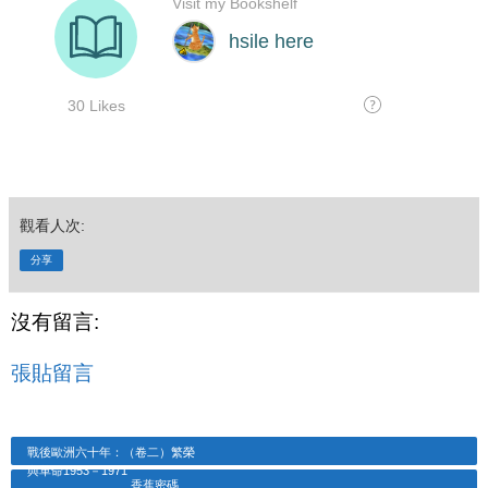
觀看人次:
分享
沒有留言:
張貼留言
戰後歐洲六十年：（卷二）繁榮
與革命1953－1971
香蕉密碼