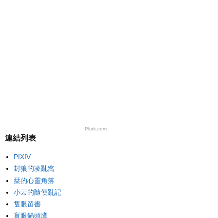
Plurk.com
連結列表
PIXIV
封狼的凌亂窩
栞的心靈角落
小云的隨便亂記
隻眼留書
盲眼貓頭鷹