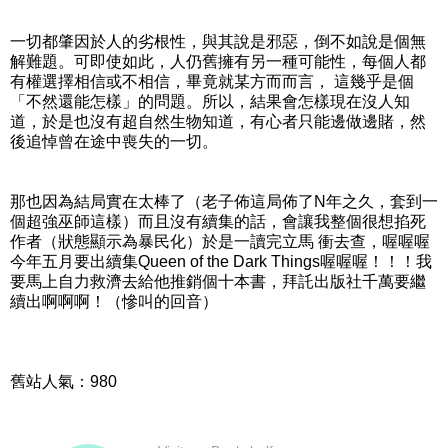
一切都肇因於人的劣根性，與其說是邪惡，倒不如說是個無
解難題。可即使如此，人仍舊擁有另一種可能性，每個人都
有權選擇相信或不相信，畢竟就某方而而言， 這幾乎是個
「不然還能怎樣」的問題。所以，結果會怎樣現在沒人知
道，於是也沒有超自然生物知道，有心者只能邊做邊賭，然
後追悼曾在途中喪失的一切。
那也因為結局實在太棒了（老子佈這局佈了N年之久，套到一
個超強巫師這樣）而且沒有續集的話，會讓我整個很想掐死
作者（狀態顯示為暴民化）於是一讀完立馬 衝去查，喔喔喔
今年五月要出續集Queen of the Dark Things喔喔喔！！！我
要馬上自力救濟去給他推銷個十本書，拜託出版社千萬要繼
續出啊啊啊！（慘叫的回音）
舊站人氣：980