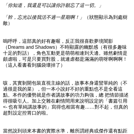
「你知道，我還是可以讓你許願忘了這一切。」
「幹，忘光以後我活不過一星期啊！」
（狀態顯示為到處樹
敵）
嗚呼呼，這部真的好有趣喔，反正我很喜歡夢境闇影
（Dreams and Shadows）不時顯露的幽默感（有很多趣味
十足的對話），角色互動更是萌萌相連到天邊。雖然劇情是
頗虐啦，可是只要買對股，就連虐都是滿滿的萌呀啊啊啊！
（這人看書看到腦袋壞掉了）
咳，其實剝開包裝直視主線的話，故事本身還蠻單純的（不
過很是我的菜），但一本小說好不好的重點也不是全看這
點。本作的優勢就是作者講故事的功力夠強，總 把情節描述
得很吸引人。加上交雜在劇情間用來說明設定的「書篇引用
<- 也有單純講故事的」寫得也相當有趣……對不起，但真的
超對設定控胃口的啦。
當然說到頭來本書的實際水準，離所謂經典或傑作還有點距