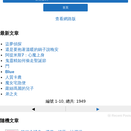
首頁
查看網路版
最新文章
盜夢偵探
還是要抱著溫暖的鍋子說晚安
阿提米斯7：心魔上身
鬼靈精如何偷走聖誕節
門
Blue
人質卡農
魔女宅急便
蘿絲瑪麗的兒子
弟之夫
編號 1-10, 總共: 1949
◂
▸
ⓦ Recent Posts
隨機文章