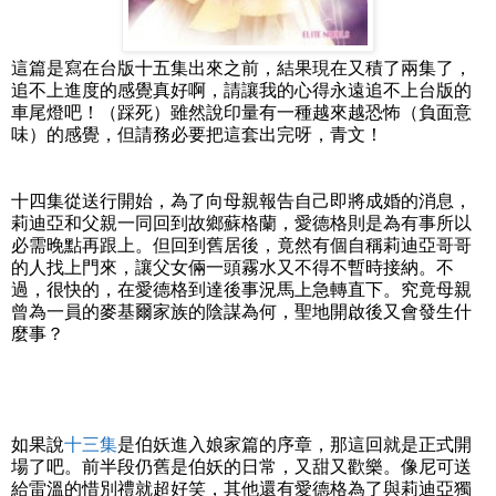
這篇是寫在台版十五集出來之前，結果現在又積了兩集了，
追不上進度的感覺真好啊，請讓我的心得永遠追不上台版的
車尾燈吧！（踩死）雖然說印量有一種越來越恐怖（負面意
味）的感覺，但請務必要把這套出完呀，青文！
十四集從送行開始，為了向母親報告自己即將成婚的消息，
莉迪亞和父親一同回到故鄉蘇格蘭，愛德格則是為有事所以
必需晚點再跟上。但回到舊居後，竟然有個自稱莉迪亞哥哥
的人找上門來，讓父女倆一頭霧水又不得不暫時接納。不
過，很快的，在愛德格到達後事況馬上急轉直下。究竟母親
曾為一員的麥基爾家族的陰謀為何，聖地開啟後又會發生什
麼事？
如果說
十三集
是伯妖進入娘家篇的序章，那這回就是正式開
場了吧。前半段仍舊是伯妖的日常，又甜又歡樂。像尼可送
給雷溫的惜別禮就超好笑，其他還有愛德格為了與莉迪亞獨