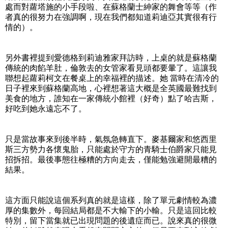
處而對蘿塔施的小手段啦、在蘇格蘭士紳家的舞會等等（作
者真的很努力在強調啊，現在我們都知道莉迪亞其實很有行
情的）。
另外書裡提到愛德格到莉迪雅家拜訪時，上桌的就是蘇格蘭
傳統的肉餡羊肚，倫敦去的女管家看見頭都要暈了。這讓我
聯想起蘿莉柯文在餐桌上的幸福裡的描述。她 當時在清冷的
日子裡來到蘇格蘭高地，心裡想著這大概是全英國最難找到
美食的地方，誰知在一家傳統小館裡（好奇）點了哈吉斯，
好吃到她永遠忘不了。
只是當故事來到後半時，氣氛急轉直下。麥基爾家和悠西里
斯三方勢力各懷鬼胎，只能處於守方的青騎士伯爵家只能見
招拆招。最後事態往極糟的方向走去，僅能勉強避開最糟的
結果。
這方面只能說這個系列真的就是這樣，除了單元劇情較為濃
厚的集數外，每回結局都是不大輸下的小輸。只是這回比較
特別，留下當集就已出現問題的後遺症而已。說來真的很微