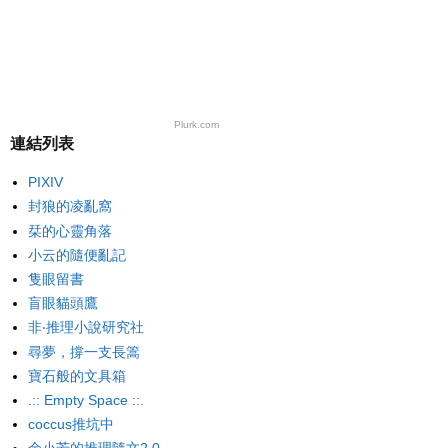
Plurk.com
連結列表
PIXIV
封狼的凌亂窩
栞的心靈角落
小云的隨便亂記
隻眼留書
盲眼貓頭鷹
非‧推理小說研究社
尋夢，撐一支長篙
寶石般的文具箱
.:: Empty Space ::.
coccus推坑中