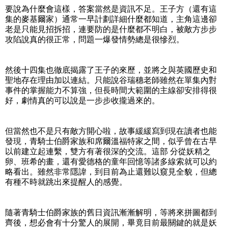
要說為什麼會這樣，答案當然是資訊不足。王子方（還有這
集的麥基爾家）通常一早計劃詳細什麼都知道，主角這邊卻
老是只能見招拆招，連要防的是什麼都不明白，被敵方步步
攻陷說真的很正常，問題一爆發情勢總是很慘烈。
然後十四集也徹底揭露了王子的來歷，並將之與英國歷史和
聖地存在理由加以連結。只能說谷瑞穗老師雖然在單集內對
事件的掌握能力不算強，但長時間大範圍的主線卻安排得很
好，劇情真的可以說是一步步收攏過來的。
但當然也不是只有敵方開心啦，故事緩緩寫到現在讀者也能
發現，青騎士伯爵家族和席爾溫福特家之間，似乎曾在古早
以前建立起連繫，雙方有著很深的交流。這部 分從妖精之
卵、班希的畫，還有愛德格的童年回憶等諸多線索就可以約
略看出。雖然非常隱諱，到目前為止還難以窺見全貌，但總
有種不時就跳出來提醒人的感覺。
隨著青騎士伯爵家族的舊日資訊漸漸解明，等將來拼圖都到
齊後，想必會有十分驚人的展開，畢竟目前最關鍵的就是妖