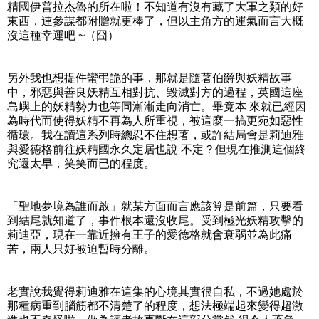
精國伊普拉杰魯的所在啦！不知道有沒有藏了大軍之類的好
東西，連參謀都附贈就更棒了，但以主角方的運氣而言大概
沒這種幸運吧 ~（囧）
另外我也想提件蠻弔詭的事，那就是隨著伯爵與妖精故事
中，邪惡與善良妖精互相對抗、毀滅對方的過程，英國這座
島嶼上的妖精勢力也等同漸漸走向消亡。畢竟本 來就已經因
為時代而使得妖精不再為人所重視，被這麼一搞更宛如惡性
循環。我在讀這系列時總忍不住想著，或許結局會是莉迪雅
與愛德格前往妖精國永久定居也說 不定？但現在推測這個終
究還太早，笑笑而已的程度。
「聖地夢境為誰而啟」就某方面而言應該算是前篇，只要看
到結尾就知道了，事件根本還沒收尾。受到極光妖精攻擊的
莉迪亞，現在一靠近擁有王子的愛德格就會衰弱並為此痛
苦，兩人只好被迫暫時分離。
老實說我覺得莉迪雅在這集的心境其實很自私，不過她處於
那種病重到腦筋都不清楚了的程度，想法極端起來變得超激