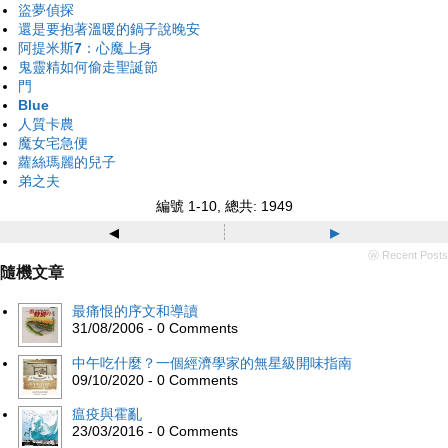
盜夢偵探
還是要抱著溫暖的鍋子說晚安
阿提米斯7：心魔上身
鬼靈精如何偷走聖誕節
門
Blue
人質卡農
魔女宅急便
蘿絲瑪麗的兒子
弟之夫
編號 1-10, 總共: 1949
◂
▸
ⓦ Recent Posts
隨機文章
最痛恨的序文和導讀
31/08/2006 - 0 Comments
中午吃什麼？一個經濟學家的無星級開味指南
09/10/2020 - 0 Comments
瘟疫與霍亂
23/03/2016 - 0 Comments