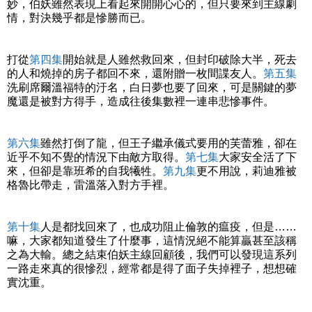
妙，伯妖雖然表現上看起來開開心心的，但只要來到主線劇
情，對決幾乎都是慘勝而已。
打從
第四集
開始就是人雖然救回來，但封印破除大半，死去
的人和燒掉的房子都回不來，還附贈一枚間諜友人。
第五集
洗刷席爾溫福特的汙名，白日夢也要了回來，可是關鍵的夢
魔還是被對方得手，造成往後集數裡一連串悲慘事件。
第六集
雖然打倒了龍，但王子繼承儀式要用的芙蕾雅，卻在
近乎不知不覺的情況下由敵方取得。
第七集
大家安全活了下
來，但卻是靠班希的自我犧牲。
第九集
更不用說，莉迪雅被
格魯比帶走，雷溫落入對方手裡。
第十集
人是都找回來了，也成功阻止倫敦的瘟疫，但是……
嘛，大家都知道發生了什麼事，這情況絕不能算贏甚至該稱
之為大輸。總之結束伯妖主線回顧後，我們可以發現這系列
一路走來真的很慘烈，經常都是得了面子失掉裡子，想想確
實沈重。