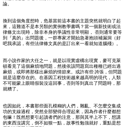
論。
換到這個角度想時，危基當前這本書的主題突然就明白了起
來，這難道不是本另類的實例教學書嗎？當一個新技術或法
律條文出現時，除非本身的爭議性非常明顯， 否則通常要等
到『真的』出問題後，一群專家才開始急著抱頭補漏洞（好
吧我承認，有些法律條文真的是訂出來一看就知道腦殘）。
而小說作家的大任之一，就是以現實虛構出現實，麥可克萊
頓看見了這個麻煩地問題，然後依該問題寫出種種已經出過
麻煩，或即將那樣出麻煩的情節來。或許有些 誇張，但問題
就是這麼存在的。在基因工程技術越來越高明的現代，人類
不可能蒙上眼睛假裝沒這回事，否則等到真出了問題時，那
就糟了。
也因如此，本書那些面孔模糊的人們，雜亂、不怎麼交集成
功的支線過程，突然全部變得合理起來，因為作者什麼都想
包嘛！旣然想要引起讀者們的注意，那與其半上不下，想講
的東西沒講完，倒不如狠一點，故事性勉強就好，重點是想