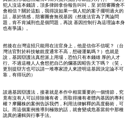
犯人沒這本錢請，頂多律師拿份報告叫叫，至 於陪審團會不
會相信？關於這點，我得說如果一個人犯的案子擺明過火的
話，基於情感，陪審團會無視基因（然後法官為了輿論問
題，肯不肯減刑也是個問題，再說 基因控制行為這理論本身
也有爭議）。
然後在台灣這招只能用在法官身上，他是信你不信呢？（台
灣法官對於科技敏銳度通常不高，想碰運氣嗎？）也就是
說，基因辯護法真想派上用場，恐怕只有本錢雄 厚的人才
行。不過這種人人會想把自己的爛基因昭告天下嗎？（笑，
更別提辯方也可以請一堆專家證人來證明這基因決定論不可
靠，有得玩的）
談過基因辯護法，接著就是本作中相當重要的一個情節，究
竟有沒有人可以排除擁有者，而取得擁有者體內基因的專利
權？摩爾株的案例告訴我們，利用法律解釋的高度藝術，可
以。而這個案例推導到極致的話，就會變成危基當前中那種
詭異的邏輯與行事手法。