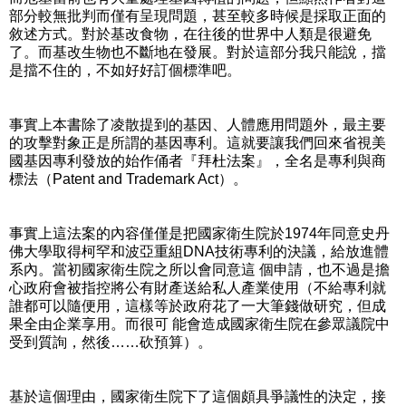
部分較無批判而僅有呈現問題，甚至較多時候是採取正面的
敘述方式。對於基改食物，在往後的世界中人類是很避免
了。而基改生物也不斷地在發展。對於這部分我只能說，擋
是擋不住的，不如好好訂個標準吧。
事實上本書除了凌散提到的基因、人體應用問題外，最主要
的攻擊對象正是所謂的基因專利。這就要讓我們回來省視美
國基因專利發放的始作俑者『拜杜法案』，全名是專利與商
標法（Patent and Trademark Act）。
事實上這法案的內容僅僅是把國家衛生院於1974年同意史丹
佛大學取得柯罕和波亞重組DNA技術專利的決議，給放進體
系內。當初國家衛生院之所以會同意這 個申請，也不過是擔
心政府會被指控將公有財產送給私人產業使用（不給專利就
誰都可以隨便用，這樣等於政府花了一大筆錢做研究，但成
果全由企業享用。而很可 能會造成國家衛生院在參眾議院中
受到質詢，然後……砍預算）。
基於這個理由，國家衛生院下了這個頗具爭議性的決定，接