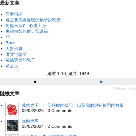
最新文章
盜夢偵探
還是要抱著溫暖的鍋子說晚安
阿提米斯7：心魔上身
鬼靈精如何偷走聖誕節
門
Blue
人質卡農
魔女宅急便
蘿絲瑪麗的兒子
弟之夫
編號 1-10, 總共: 1949
◂
▸
ⓦ Recent Posts
隨機文章
萬病之王：一部癌症的傳記，以及我們與它搏鬥的故事
08/08/2023 - 0 Comments
無時世界
25/02/2024 - 2 Comments