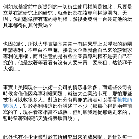
例如危基當前中所提到的一切衍生使用權就是如此，只要是
立基在該研究上的研究，就全部都在該專利權範圍內。天
啊，你能想像擁有電的專利權，然後要發明一台裝電池的玩
具車都得向其付費嗎？
也因如此，所以大學實驗室常常一有結果馬上以浮濫的範圍
申請專利，不申白不申嘛。接著大企業就會自己來洽談獨家
專利使用權，而且注意的是有些企業買專利權不是要自己研
究的，他是放著等看看有沒有人要來買，要來租，然後獅子
大張口。
事實上美國現在一技術一公司的情形非常多，而這些公司有
時候會僅僅因為專利權問題，就被大企業給卡死，那怕那些
技術可以救很多人。對這部分有興趣的讀者可以看看
搶救頭
號病人
，對於專利權這部分講述了不少（那篇心得是兩年前
寫的了，現在看來相當不成熟，但到底我是從那邊走來的，
暫時留著到等那天覺得丟臉再說）。
此外也有不少企業對於其所研究出來的成果呢，是針對每一