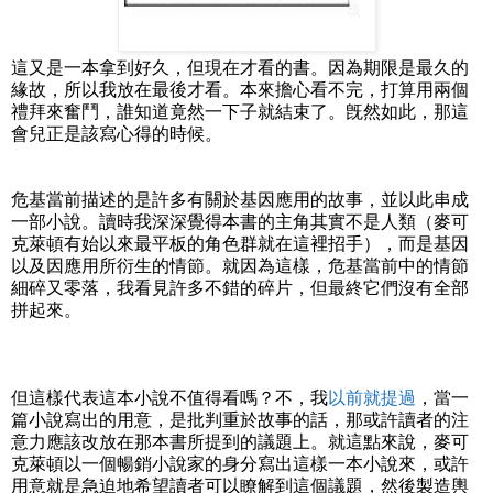
這又是一本拿到好久，但現在才看的書。因為期限是最久的
緣故，所以我放在最後才看。本來擔心看不完，打算用兩個
禮拜來奮鬥，誰知道竟然一下子就結束了。旣然如此，那這
會兒正是該寫心得的時候。
危基當前描述的是許多有關於基因應用的故事，並以此串成
一部小說。讀時我深深覺得本書的主角其實不是人類（麥可
克萊頓有始以來最平板的角色群就在這裡招手），而是基因
以及因應用所衍生的情節。就因為這樣，危基當前中的情節
細碎又零落，我看見許多不錯的碎片，但最終它們沒有全部
拼起來。
但這樣代表這本小說不值得看嗎？不，我
以前就提過
，當一
篇小說寫出的用意，是批判重於故事的話，那或許讀者的注
意力應該改放在那本書所提到的議題上。就這點來說，麥可
克萊頓以一個暢銷小說家的身分寫出這樣一本小說來，或許
用意就是急迫地希望讀者可以瞭解到這個議題，然後製造輿