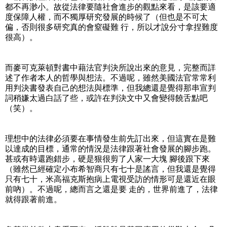
都不再渺小。故從法律要隨社會進步的觀點來看，是該要適
度保障人權，而不獨厚研究發展的時候了（但也是不可太
偏，否則很多研究真的會窒礙難 行，所以才說分寸拿捏難度
很高）。
而麥可克萊頓對書中藉法官判決所說出來的意見，完整而詳
述了作者本人的哲學與想法。不過呢，雖然美國法官常常利
用判決書發表自己的想法與標準，但我總還是覺得那串宣判
詞稍嫌太過白話了些，或許在判決文中又會變得饒舌點吧
（笑）。
理想中的法律必須要在事情發生前先訂出來，但這實在是難
以達成的目標，通常的情況是法律跟著社會發展的腳步跑。
甚或有時還跑錯步，硬是狠很剪了人家一大塊 腳後跟下來
（雖然已經確定小布希智商只有七十是謠言，但我還是覺得
只有七十，米高福克斯抱病上電視受訪的情形可是還近在眼
前吶）。不過呢，總而言之還是要 走的，世界前進了，法律
就得跟著前進。