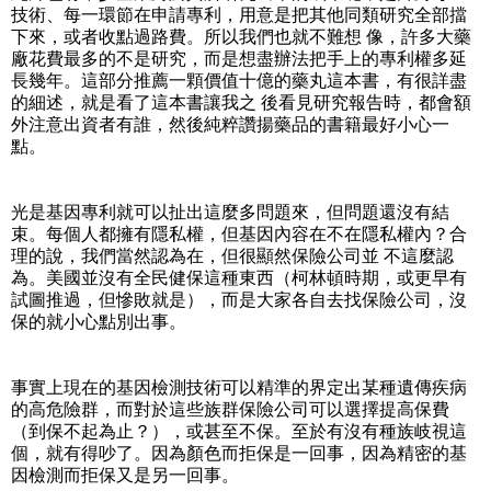
技術、每一環節在申請專利，用意是把其他同類研究全部擋
下來，或者收點過路費。所以我們也就不難想 像，許多大藥
廠花費最多的不是研究，而是想盡辦法把手上的專利權多延
長幾年。這部分推薦一顆價值十億的藥丸這本書，有很詳盡
的細述，就是看了這本書讓我之 後看見研究報告時，都會額
外注意出資者有誰，然後純粹讚揚藥品的書籍最好小心一
點。
光是基因專利就可以扯出這麼多問題來，但問題還沒有結
束。每個人都擁有隱私權，但基因內容在不在隱私權內？合
理的說，我們當然認為在，但很顯然保險公司並 不這麼認
為。美國並沒有全民健保這種東西（柯林頓時期，或更早有
試圖推過，但慘敗就是），而是大家各自去找保險公司，沒
保的就小心點別出事。
事實上現在的基因檢測技術可以精準的界定出某種遺傳疾病
的高危險群，而對於這些族群保險公司可以選擇提高保費
（到保不起為止？），或甚至不保。至於有沒有種族岐視這
個，就有得吵了。因為顏色而拒保是一回事，因為精密的基
因檢測而拒保又是另一回事。