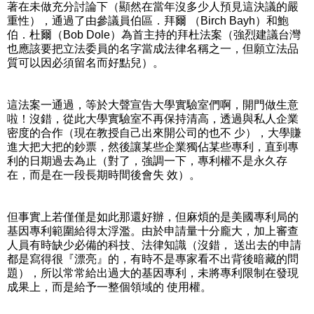
著在未做充分討論下（顯然在當年沒多少人預見這決議的嚴
重性），通過了由參議員伯區．拜爾 （Birch Bayh）和鮑
伯．杜爾（Bob Dole）為首主持的拜杜法案（強烈建議台灣
也應該要把立法委員的名字當成法律名稱之一，但願立法品
質可以因必須留名而好點兒）。
這法案一通過，等於大聲宣告大學實驗室們啊，開門做生意
啦！沒錯，從此大學實驗室不再保持清高，透過與私人企業
密度的合作（現在教授自己出來開公司的也不 少），大學賺
進大把大把的鈔票，然後讓某些企業獨佔某些專利，直到專
利的日期過去為止（對了，強調一下，專利權不是永久存
在，而是在一段長期時間後會失 效）。
但事實上若僅僅是如此那還好辦，但麻煩的是美國專利局的
基因專利範圍給得太浮濫。由於申請量十分龐大，加上審查
人員有時缺少必備的科技、法律知識（沒錯， 送出去的申請
都是寫得很『漂亮』的，有時不是專家看不出背後暗藏的問
題），所以常常給出過大的基因專利，未將專利限制在發現
成果上，而是給予一整個領域的 使用權。