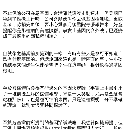
不止保險公司在意基因，台灣雖然還沒走到這步，但美國已
經到了應徵工作時，公司會順便叫你去做基因檢測啦。更或
甚者，你捐完血後，要小心幾個月後醫院寄張報告來，好意
提醒你是那種病的高危險群。事實上基因內容外洩，已經變
成了最嚴重的隱私權問題之一。
但就像危基當前所提到的一樣，有時有些人是寧可不知道自
己有什麼基因的。但話說回來這也是一體兩面的事，生小孩
前總要來個優生保建檢查吧？生在這年頭，很難躲得過基因
檢測。
至於被媒體渲染得有些過火的基因決定論（事實上本書引用
了一堆前後互斥的媒體報導，算是一大笑點，尤其是金髮會
絕種那份），也是種可怕的東西。只是這種擺明十分不準確
的理論，就別太浪費時間探討了。
至於危基當前所提到的基因辯護法嘛，我想律師提歸提，但
真派上用場恐怕還得叫出大批大批的專家證人才行。一般的