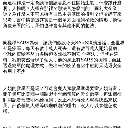
而這種作法一定會讓每個讀者忍不住開始生氣，什麼跟什麼
啊，人權呢？人權在那裡？那法官怎麼判的，圖利大企業
嗎？為什麼人不可以擁有自己本身基因的權利？但冷靜下來
思考，書中情節這其實是一個單方面推到極致的情形，換個
角度來看的話，我們也許會有其他不同的想法。
同樣舉SARS為例，讓我們假設今天SARS繼續漫延，全世界
都是疫區，每天有數十萬人死去，還有數百萬人開始發病。
全球的實驗室努力多時但依然找不到安 全療法，但就在這
時，我們突然發現了個人，他的身上有SARS的抗體，而且
透過簡單的處理方式，做出來的疫苗會比牛痘對天花還安全
有用上不少！
人類的救星不是嗎？可這會兒人類救星準備要當人類首富，
開了個可比美國中國歐盟十年總預算的天文數字，再派個律
師開記者會聲明不給拉到，反正不想再死人就得快點來找
我。然後基於人權等叭啦叭啦的理由，沒人可以拿他怎麼
樣。