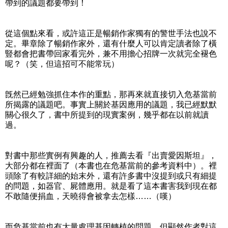
帶到的議題都要帶到！
從這個點來看，或許這正是暢銷作家獨有的警世手法也說不
定。畢章除了暢銷作家外，還有什麼人可以肯定讀者除了橫
豎都會把書帶回家看完外，兼不用擔心招牌一次就完全褪色
呢？（笑，但這招可不能常玩）
旣然已經勉強抓住本作的重點，那再來就直接切入危基當前
所揭露的議題吧。事實上關於基因應用的議題，我已經默默
關心很久了，書中所提到的現實案例，幾乎都在以前就讀
過。
對書中那些實例有興趣的人，推薦去看『出賣愛因斯坦』，
大部分都在裡面了（本書也在危基當前的參考資料中）。裡
頭除了有較詳細的始末外，還有許多書中沒提到或只有細提
的問題，如器官、屍體應用。就是看了這本書害我到現在都
不敢隨便捐血，天曉得會被拿去怎樣……（嘆）
而危基當前也有大量處理基因轉植的問題，但顯然作者對這