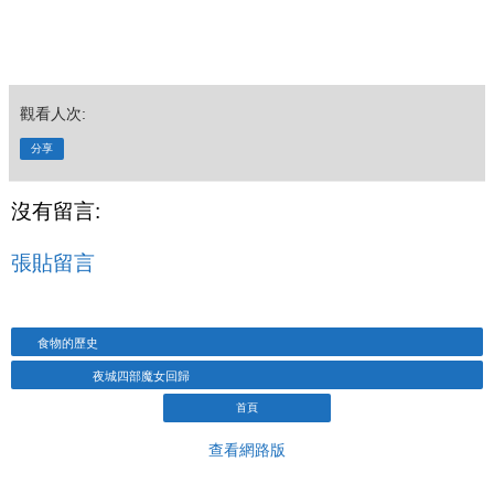
觀看人次:
分享
沒有留言:
張貼留言
食物的歷史
夜城四部魔女回歸
首頁
查看網路版