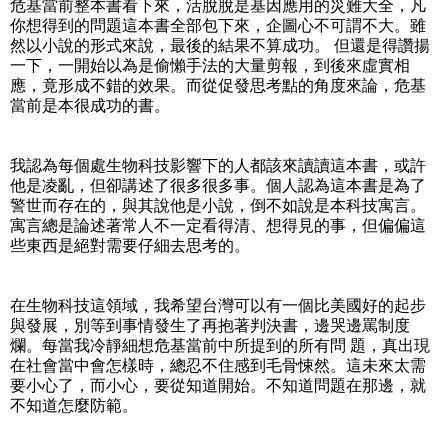
危基當前整本書看下來，活脫脫是基因應用的災難大全，凡
你想得到的問題這本書全部包下來，企圖心不可謂不大。雖
然以小說的形式來說，最後的結果不算成功。 但還是得讚揚
一下，一開始以為是偷懶手法的大量剪報，到後來虛實相
應，竟形成不錯的效果。而從促發思考點的角度來論，危基
當前是本很成功的書。
我認為每個處生物科技影響下的人都該來讀讀這本書，或許
他是凌亂，但卻講述了很多很多事。個人認為這本書是為了
警世而存在的，與其說他是小說，倒不如說是本科技寓言。
寓言總是論述著常人不一定看得清、想得見的事，但偏偏這
些東西是絕對需要仔細去思考的。
在生物科技這領域，我希望台灣可以有一個比美國好的起步
與發展，別等到事情發生了再抱著判決書，邊哭邊罵制度
爛。每當我冷靜細想危基當前中所提到的所有問 題，真出現
在社會當中會怎樣時，總忍不住感到毛骨悚然。這未來太需
要小心了，而小心，要從知道開始。不知道問題在那邊，就
不知道怎麼防範。