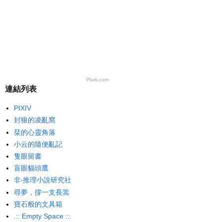
Plurk.com
連結列表
PIXIV
封狼的凌亂窩
栞的心靈角落
小云的隨便亂記
隻眼留書
盲眼貓頭鷹
非‧推理小說研究社
尋夢，撐一支長篙
寶石般的文具箱
.:: Empty Space ::.