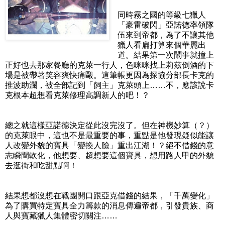
同時霧之國的等級七獵人
「豪雷破閃」亞諾德率領隊
伍來到帝都，為了不讓其他
獵人看扁打算來個華麗出
道。結果第一次鬧事就撞上
正好也去那家餐廳的克萊一行人，色咪咪找上莉茲倒酒的下
場是被帶著笑容爽快痛毆。這筆帳更因為探協分部長卡克的
推波助瀾，被全部記到「飼主」克萊頭上……不，應該說卡
克根本超想看克萊修理高調新人的吧！？
總之就這樣亞諾德決定從此沒完沒了。但在神機妙算（？）
的克萊眼中，這也不是最重要的事，重點是他發現疑似能讓
人改變外貌的寶具「變換人臉」重出江湖！？絕不借錢的意
志瞬間軟化，他想要、超想要這個寶具，想用路人甲的外貌
去逛街和吃甜點啊！
結果想都沒想在戰團開口跟亞克借錢的結果，「千萬變化」
為了購買特定寶具全力籌款的消息傳遍帝都，引發貴族、商
人與寶藏獵人集體密切關注……