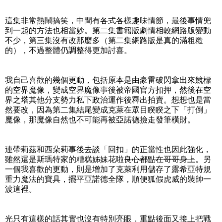
這集非常熱鬧搞笑，中間有各式各樣趣味情節，最後事情兜
到一起的方法也相當妙。第二集書籍版劇情相較網路版變動
不少，第三集沒有改那麼多（第二集網路版是真的滿粗糙
的），不過整體仍調整得更加討喜。
我自己喜歡的幾個更動，包括原本是由豪雷破閃拿出來競標
的空界魔像，變成空界魔像事後被帝國官方扣押，然後在空
界之塔其他分支勢力私下政治運作後釋出拍賣。想想也是當
然要改，因為第二集結尾變成克萊在眾目睽睽之下「打倒」
魔像，那魔像自然也不可能再被亞諾德撿走發筆橫財。
連帶莉茲和西朵莉事後去談「回扣」的正當性也因此強化，
雖然還是斯瑪特家的糟糕姊妹花啦
良心都點在哥哥身上
。另
一個我喜歡的更動，則是增加了克萊利用儲存了露希亞特規
重力魔法的寶具，擺平亞諾德全隊，順便狐假虎威的裝帥一
波這裡。
光只有這樣的話其實也沒有特別亮眼，重點後面又接上把戰