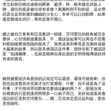
求立刻前往格拉迪斯伯爵家「處理」時，根本接近武裝上
陣，過往到底是被坑得有多慘？萬萬料想不到的是，這次帶
武器去反而刺激到纖細的少女心，本來可以口頭勸降，結果
還是變成全武行，果然是會不開心。
總之被自己爸爸和亞克教訓一頓後，艾珂蕾兒的銳角被完全
磨掉，心甘情願放棄面具，不，應該說如果可以再也不想看
到那副確實很危險的面具了。當然這系列畢竟是克萊終成最
大贏家的故事，所以面具會講話這件事，很快在私下被認證
是「知識藏庫」，也就是能將自身起源的文明情報傳達給持
有者的寶具。
雖然被愛娃評為賣掉的話肯定可以還債，還很可能有剩，但
想也知道寶具控克萊才沒打算賣呢。什麼，你不就是為了這
件事，才不惜得罪伯爵家也要搞這齣的嗎？不，那個沒有，
目標真的只是想讓房間裡多一口箱子而已。至於知道面具會
說話的亞克和艾珂蕾兒……嗯，亞克肯定是比起利益，更在
意危險性。