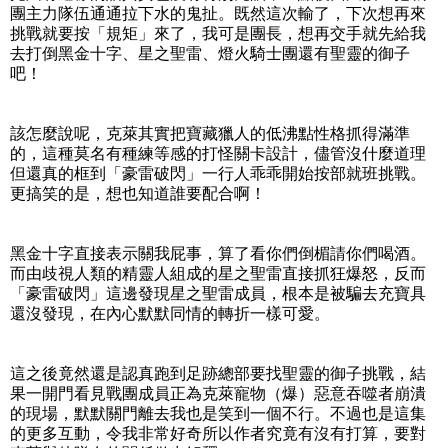
團主力隊伍通通拉下水的鬼扯。既然這次輸了，下次想再來
挑戰就要按「規矩」來了，我可是團長，想再交手就先給我
去打倒黑金十字、星之聖雷、燈火騎士團還有聖靈的御子
吧！
該怎麼說呢，克萊其實把寶藏獵人的低沸點性格抓得滿準
的，這種莫名有種練等感的打怪關卡設計，儘管沒什麼道理
但還真的框到「豪雷破閃」一行人乖乖開始按部就班挑戰。
更搞笑的是，想也知道誰要配合啊！
黑金十字直接表示關我屁事，算了看你們倒楣請你們喝酒。
而由歧視人類的精靈人組成的星之聖雷直接抓狂爆怒，反而
「豪雷破閃」這邊發現星之聖雷成員，根本是被騙去充寶具
還沒發現，在內心默默同情的轉折一樣可愛。
這之後竟然還是認真跑到足跡總部要找聖靈的御子挑戰，結
果一開門看見戰團成員正為克萊寵物（爆）惡意吞噬者崩潰
的現場，默默關門離去我也是笑到一個不行。不過也是這集
的更多互動，令我非常好奇所以作者究竟有沒有打算，要對