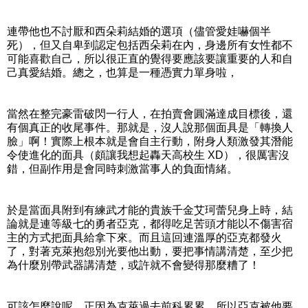
連帶他也不討厭和西朵莉結婚的選項（儘管愛娃嚇個半
死），但又自卑到認定包括西朵莉在內，身邊所有女性都不
可能喜歡自己，所以很正直的覺得要應該要讓重要的人和自
己真愛結婚。總之，也算是一種憑實力單身啦，
當然在整完豪雷破閃一行人，在拍賣會圓滿達成目標後，還
有個真正的收尾事件。那就是，沒人說那個面具是「轉換人
臉」啊！實際上根本就是會自主行動，附身人類激發其潛能
令使進化的面具（頗讓我想起轟天高校生 XD），很厲害沒
錯，但副作用是會同時刺激當事人的負面情緒。
於是當面具附到有練武才能的貴族千金艾珂蕾兒身上時，結
論就是連等級七的勇者亞克，都得吃足苦頭才能以不傷害宿
主的方式把面具給拿下來。而且這回連溫厚的亞克都發火
了，對著克萊抱怨別光要他出動，要把事情講清楚，至少把
為什麼別帶武器講清楚，或許就不會變得那麼糟了！
可該怎麼說呢，正因為克萊過去前科累累，所以亞克被他要