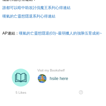
誰都可以暗中助攻討伐魔王系列心得連結
嘆氣的亡靈想隱退
系列心得連結
AP連結：
嘆氣的亡靈想隱退(03)~最弱獵人的強隊伍育成術~