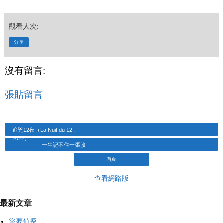
觀看人次:
分享
沒有留言:
張貼留言
追兇12夜（La Nuit du 12．
2022）
一生記不住一張臉
首頁
查看網路版
最新文章
盜夢偵探