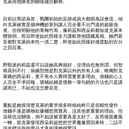
克萊與他隊友的關係做出解釋。
目前以蒂諾為首，戰團初始的足跡成員大都因為誤會流，傾
向克萊確實是個神機妙算到讓人完全看不出門道的超級強
者。但很明顯他的青梅竹馬，像莉茲和西朵莉都知道克萊本
體很弱，而且即使如此照樣全力護航替他隱藏真相。她們甚
至都對克萊的本性一清二楚，即使如此照樣好感度點到百分
之四百萬。
野獸派的莉茲還可以說她高興就好，沒理由也無所謂。但智
商高到不行，病嬌型態是對克萊以外的所有人病，唯獨對克
萊嬌的西朵莉，更不免令人覺得需要更多理由。借錢給心上
人完全不求回報，號稱結婚是債務一筆勾銷的方法也只是講
講而已，不結也沒怎麼在意。
重點是她很清楚克萊的要求很多時候純粹只是劣根性發作，
借錢不過是購物欲爆棚想買寶具，沒其他更重要的理由。但
這樣也沒關係，倒不如說被需要真是太好了。反而後面畫風
一轉，當克萊發現西朵莉超想把空界魔像買回來時，二話不
說改標這件拍賣品才真的讓她很驚訝。