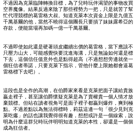
不過因為克萊臨陣轉換目標，為了兒時玩伴渴望的事物改買
空界魔像。結果反過來陰了那些裡勢力一把，只是就苦了幫
忙代理競標的葛雷格大叔。知道克萊本次資金上限是九億五
千萬基爾的他，當然不曉得這個團長只要摃了妹妹露希亞的
存款，便能當場再加碼一億一千萬基爾。
不過即使如此還是硬著頭皮繼續出價的葛雷格，當下應該不
只壓力山大，可能感覺快要沈進海溝，只是無論如何還是標
下去，這個信任值意外也是點得超高（不過想想旁邊就坐一
個狂信者蒂諾，只要克萊下指示，管他什麼上限她都會逼葛
雷格標下去吧）。
這段也是全作的高潮，在伯爵家來看是克萊把面子讓給貴族
贏走裡子，甚至讓伯爵懷疑克萊是為了賣權貴一個人情才放
棄競標。但站在讀者視角可是面子裡子都贏到爆炸，爽到極
點。不過差點以為無法得標時，莉茲這邊一句「很少見到克
萊吃癟」的話也讓我覺得很有趣，想想或許是一個線索，說
明為什麼這群兒時玩伴明明知道克萊的本性，卻還是一個個
成為狂信者。