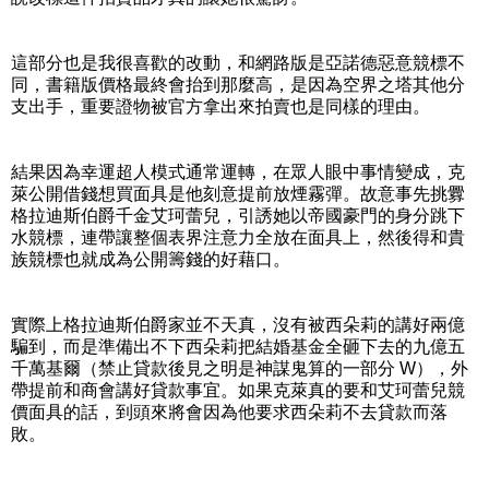
這部分也是我很喜歡的改動，和網路版是亞諾德惡意競標不
同，書籍版價格最終會抬到那麼高，是因為空界之塔其他分
支出手，重要證物被官方拿出來拍賣也是同樣的理由。
結果因為幸運超人模式通常運轉，在眾人眼中事情變成，克
萊公開借錢想買面具是他刻意提前放煙霧彈。故意事先挑釁
格拉迪斯伯爵千金艾珂蕾兒，引誘她以帝國豪門的身分跳下
水競標，連帶讓整個表界注意力全放在面具上，然後得和貴
族競標也就成為公開籌錢的好藉口。
實際上格拉迪斯伯爵家並不天真，沒有被西朵莉的講好兩億
騙到，而是準備出不下西朵莉把結婚基金全砸下去的九億五
千萬基爾（禁止貸款後見之明是神謀鬼算的一部分 W），外
帶提前和商會講好貸款事宜。如果克萊真的要和艾珂蕾兒競
價面具的話，到頭來將會因為他要求西朵莉不去貸款而落
敗。