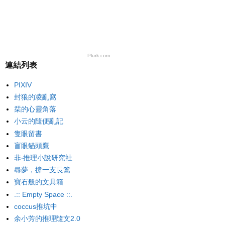
Plurk.com
連結列表
PIXIV
封狼的凌亂窩
栞的心靈角落
小云的隨便亂記
隻眼留書
盲眼貓頭鷹
非‧推理小說研究社
尋夢，撐一支長篙
寶石般的文具箱
.:: Empty Space ::.
coccus推坑中
余小芳的推理隨文2.0