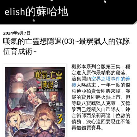
elish的蘇哈地
2024年9月7日
嘆氣的亡靈想隱退(03)~最弱獵人的強隊
伍育成術~
槻影本系列台版第三集，穩
定進入原作最精彩的段落。
這集開頭
空界之塔事件的善
後
大略結束，一年一度的傑
柏迪亞拍賣會即將來臨，滿
滿的寶具即將火熱上市。但
等級八寶藏獵人克萊．安德
黎西已經積欠自己隊友，鍊
金術師西朵莉高達十位數的
債務，決心這回要忍住不能
再借錢買寶具。