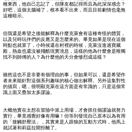
種東西，他自己忘記了，但隊友都記得而且為此深深感念？
好吧，這個太腦補了，根本看不出來，而且目前劇情也毫無
這種暗示。
但我還是希望之後能解釋為什麼克萊會有這種奇怪的體質，
以及兒時玩伴們的反應又是怎麼來的。畢竟如果是現在這個
時點也就算了，小時候還在村裡的時候，克萊沒進過寶藏
殿，熱血也還沒被殘酷現實澆息，這樣的他為什麼會是唯獨
找不到師傅的人？為什麼他的天分會慘烈成這樣？
雖然這也不是非要有個理由的事，但如果可以，還是希望作
者未來能針對這個系列趣味的核心做出解釋。另外這集對性
的描寫，嗯，很明顯克萊在這方面是有常識的，只是這個常
識上面又疊加太多謬論。
大概他實在太想在冒險中派上用場，才會抓住個謬論就努力
實行，畢竟感覺好像有用嘛！但等到發現自己原本以為有用
的「接觸舒壓法」，其實來是人跟狼的互動方式時，他馬上
就試著和莉茲拉開拒離了。