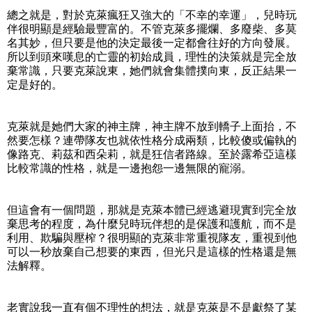
總之就是，對於克萊瘋狂又強大的「不幸的幸運」，兒時玩
伴很明顯是經驗最豐富的。不管克萊多擺爛、多廢柴、多莫
名其妙，但只要是他的決定最後一定都會往好的方向發展。
所以到頭來嘆息的亡靈的初始成員，理性的決策就是完全放
棄常識，只要克萊說東，她們就會集體撲向東，反正結果一
定是好的。
克萊就是她們大家的神主牌，神主牌不放到轎子上面抬，不
然要怎樣？連帶隊友也就依性格分成兩類，比較傻或偏執的
像路克、莉茲和西朵莉，就是狂信者路線。至於露希亞這樣
比較常識的性格，就是一邊抱怨一邊無限的寵溺。
但這會有一個問題，那就是克萊本體已經逃避現實到完全放
棄思考的程度，為什麼兒時玩伴想的是保護和護航，而不是
利用、欺騙與壓榨？很明顯的克萊非常重視隊友，重視到他
可以一秒放棄自己想要的東西，但光只是這樣的性格還是無
法解釋。
老實說我一直有個不理性的想法，就是克萊是不是獻祭了某