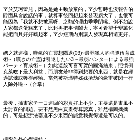
至於艾珂蕾兒，因為是她主動放棄的，至少暫時也沒報告伯
爵面具會說話的事，就算事後回想起來發現虧大了，也很可
能因為「我就不想被罵呀」之類的理由乖乖閉嘴。倒不如說
人家都送蛋糕來了，比起再把事情鬧大，寧可希望千變萬化
能把面具好好藏起來，至少短期內別讓人發現真相還更好。
總之就這樣，嘆氣的亡靈想隱退(03)~最弱獵人的強隊伍育成
術~（嘆きの亡霊は引退したい3～最弱ハンターによる最強
パーティ育成術～）如此這般可喜可賀的圓滿結束，照慣例
克萊吃下最大利益，而朋友若非得到想要的東西，就是在經
過試煉或獲得經驗。當然被斯瑪特姊妹搶劫的豪雷破閃一行
人除外啦 ~（合掌）
最後，插畫家チーコ這回的彩頁好上不少，主要還是畫風不
太討喜的問題。要不然黑白頁畫得算認真，雖然構圖拙拙
的，可是想辦法塞進不少東西的誠意我覺得還是可以的。
槻影作品心得連結：