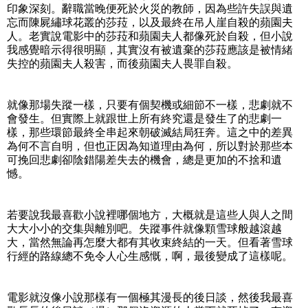
印象深刻。辭職當晚便死於火災的教師，因為些許失誤與遺
忘而陳屍繡球花叢的莎菈，以及最終在吊人崖自殺的蘋園夫
人。老實說電影中的莎菈和蘋園夫人都像死於自殺，但小說
我感覺暗示得很明顯，其實沒有被遺棄的莎菈應該是被情緒
失控的蘋園夫人殺害，而後蘋園夫人畏罪自殺。
就像那場失蹤一樣，只要有個契機或細節不一樣，悲劇就不
會發生。但實際上就跟世上所有終究還是發生了的悲劇一
樣，那些環節最終全串起來朝破滅結局狂奔。這之中的差異
為何不言自明，但也正因為知道理由為何，所以對於那些本
可挽回悲劇卻陰錯陽差失去的機會，總是更加的不捨和遺
憾。
若要說我最喜歡小說裡哪個地方，大概就是這些人與人之間
大大小小的交集與離別吧。失蹤事件就像顆雪球般越滾越
大，當然無論再怎麼大都有其收束終結的一天。但看著雪球
行經的路線總不免令人心生感慨，啊，最後變成了這樣呢。
電影就沒像小說那樣有一個極其漫長的後日談，然後我最喜