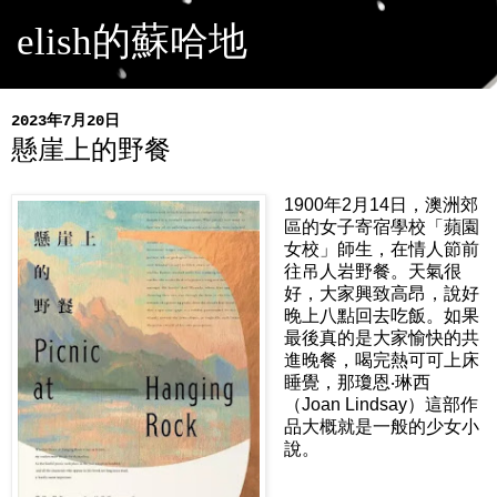
elish的蘇哈地
2023年7月20日
懸崖上的野餐
1900年2月14日，澳洲郊
區的女子寄宿學校「蘋園
女校」師生，在情人節前
往吊人岩野餐。天氣很
好，大家興致高昂，說好
晚上八點回去吃飯。如果
最後真的是大家愉快的共
進晚餐，喝完熱可可上床
睡覺，那瓊恩‧琳西
（Joan Lindsay）這部作
品大概就是一般的少女小
說。