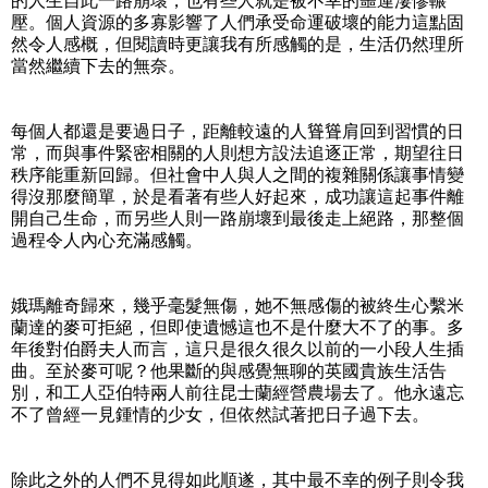
的人生自此一路崩壞，也有些人就是被不幸的噩運淒慘輾
壓。個人資源的多寡影響了人們承受命運破壞的能力這點固
然令人感概，但閱讀時更讓我有所感觸的是，生活仍然理所
當然繼續下去的無奈。
每個人都還是要過日子，距離較遠的人聳聳肩回到習慣的日
常，而與事件緊密相關的人則想方設法追逐正常，期望往日
秩序能重新回歸。但社會中人與人之間的複雜關係讓事情變
得沒那麼簡單，於是看著有些人好起來，成功讓這起事件離
開自己生命，而另些人則一路崩壞到最後走上絕路，那整個
過程令人內心充滿感觸。
娥瑪離奇歸來，幾乎毫髮無傷，她不無感傷的被終生心繫米
蘭達的麥可拒絕，但即使遺憾這也不是什麼大不了的事。多
年後對伯爵夫人而言，這只是很久很久以前的一小段人生插
曲。至於麥可呢？他果斷的與感覺無聊的英國貴族生活告
別，和工人亞伯特兩人前往昆士蘭經營農場去了。他永遠忘
不了曾經一見鍾情的少女，但依然試著把日子過下去。
除此之外的人們不見得如此順遂，其中最不幸的例子則令我