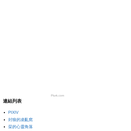
Plurk.com
連結列表
PIXIV
封狼的凌亂窩
栞的心靈角落