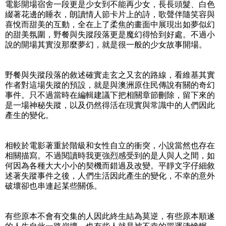
電影開場宿舍一段更是少女到不能再少女，長長頭髮、白色
綴著花邊的睡衣，朗讀情人節卡片上的詩，歌聲伴隨笑容與
喜悅而甜美的互動，全在上了柔焦的畫面中展現出如夢似幻
的甜美氛圍，野餐與失蹤段落更是魔幻得恰到好處。不過小
說的開場其實沒那麼夢幻，就是很一般的少女故事開場。
野餐與失蹤段落的敘述確實走玄之又玄的路線，看維基其實
作者對這場失蹤的預設，就是與澳洲原住民傳說有關的奇幻
事件。只不過當時在編輯建議下把相關章節刪除，留下來的
是一場神秘失蹤，以及仍然得活在現實與常識中的人們因此
產生的變化。
相較於電影著重於階級和女性自立的衝突，小說當然也存在
相關描寫。不過閱讀時我更強烈感受到的是人與人之間，如
何因為各種大大小小的契機而錯過及改變。平靜文字仔細敘
述著失蹤事件之後，人們生活因此產生的變化，不幸的意外
破壞卻也串連起某些關係。
有些原本不會有交集的人因此終生結為莫逆，有些原本順遂