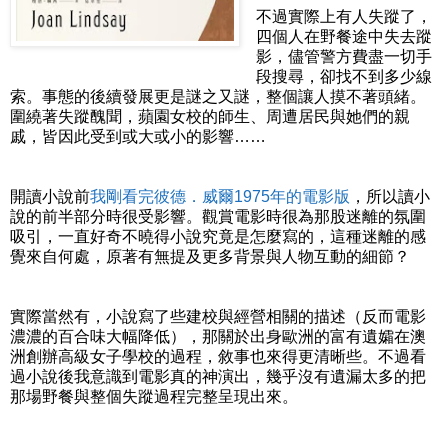
不過實際上有人失蹤了，
四個人在野餐途中失去蹤
影，儘管警方費盡一切手
段搜尋，卻找不到多少線
索。事態的後續發展更是謎之又謎，整個讓人摸不著頭緒。
圍繞著失蹤醜聞，蘋園女校的師生、周遭居民與她們的親
戚，皆因此受到或大或小的影響……
開讀小說前
我剛看完彼德．威爾1975年的電影版
，所以讀小
說的前半部分時很受影響。觀賞電影時很為那股迷離的氛圍
吸引，一直好奇不曉得小說究竟是怎麼寫的，這種迷離的感
覺來自何處，原著有無提及更多背景與人物互動的細節？
實際當然有，小說寫了些建校與經營相關的描述（反而電影
濃濃的百合味大幅降低），那關於出身歐洲的富有遺孀在澳
洲創辦高級女子學校的過程，敘事也來得更清晰些。不過看
過小說後我意識到電影真的神演出，幾乎沒有遺漏太多的把
那場野餐與整個失蹤過程完整呈現出來。