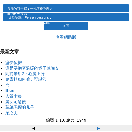
反叛的科學家：一代傳奇物理大
師的科學反思
波斯語課（Persian Lessons．
2020）
首頁
查看網路版
最新文章
盜夢偵探
還是要抱著溫暖的鍋子說晚安
阿提米斯7：心魔上身
鬼靈精如何偷走聖誕節
門
Blue
人質卡農
魔女宅急便
蘿絲瑪麗的兒子
弟之夫
編號 1-10, 總共: 1949
◂
▸