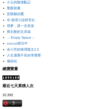
小云的隨便亂記
隻眼留書
盲眼貓頭鷹
非‧推理小說研究社
尋夢，撐一支長篙
寶石般的文具箱
.:: Empty Space ::.
coccus推坑中
余小芳的推理隨文2.0
人生適應不良的李靡靡
備份站
總瀏覽量
最近七天累積人次
10,392