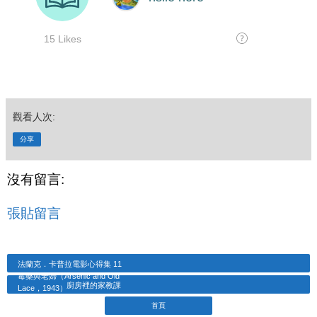
觀看人次:
分享
沒有留言:
張貼留言
法蘭克．卡普拉電影心得集 11
毒藥與老婦（Arsenic and Old
廚房裡的家教課
Lace，1943）
首頁