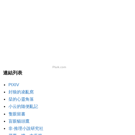
Plurk.com
連結列表
PIXIV
封狼的凌亂窩
栞的心靈角落
小云的隨便亂記
隻眼留書
盲眼貓頭鷹
非‧推理小說研究社