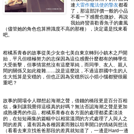
連
大雷作魔法使的摯友
都看
了，那這部評價一般的小品
不看一下感覺也微妙。再說
我始終蠻喜歡香魚子的畫風
（儘管她的角色也算辨識度不高的那種），決定還是找來看
吧。
柑橘系青春的故事從美少女奈七美自東京轉到小鎮木之戶開
始，平凡但積極努力的志保因為這位感覺什麼都有的轉學生
大受衝擊，但事情當然沒有這麼單純，而同學、友人、親人
間的關係又如此複雜……說是這麼說，不過這群國中生的人
生大抵算是安穩的，但也正因為安穩所以小煩小惱都變很嚴
重吧？
故事的開場令人聯想起海潮之聲，借錢的橋段更是百分百相
似，像到讓我覺得這樣真的好嗎？無法否認海潮之聲是更加
成熟優秀的作品，柑橘系青春在各方面的處理都柔柔淡淡
的，在短短兩集的篇幅中以相當溫潤的方式處理了人與人之
間的差異，還有因為各種因素而難以坦率開口的情緒與想法
（看看去東京找爸爸那段的差異就知道了，一邊是Hard一邊