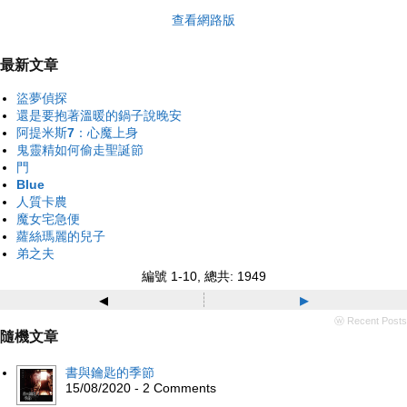
查看網路版
最新文章
盜夢偵探
還是要抱著溫暖的鍋子說晚安
阿提米斯7：心魔上身
鬼靈精如何偷走聖誕節
門
Blue
人質卡農
魔女宅急便
蘿絲瑪麗的兒子
弟之夫
編號 1-10, 總共: 1949
◂
▸
ⓦ Recent Posts
隨機文章
書與鑰匙的季節
15/08/2020 - 2 Comments