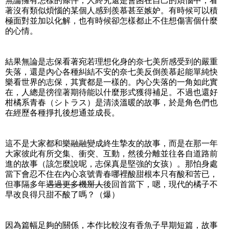
無論擁有怎樣的條件，人終究還是會困在自己的煩惱中，看
著沒有類似煩惱的某個人感到羨慕甚至嫉妒。有時候可以積
極面對並加以化解，也有時候卻怎樣都止不住想傷害個什麼
的心情。
結果無論是志保看著宛若理想化身的奈七美所感受到的嚴重
失落，還是內心各種糾結不安的奈七美反倒羨慕起能單純快
樂看世界的志保，其實都是一樣的。內心失落的一角如此實
在，人總是徬徨著期待能以什麼形式獲得補足。不過也還好
柑橘系青春（シトラス）是清淡溫暖的故事，於是角色們也
在經歷各種掙扎後想通並成長。
這不是大家都和樂融融變成終生摯友的故事，而是在那一年
大家彼此有所交集、衝突、互動，然後分離並往各自道路前
進的故事（該怎麼說呢，志保真是堅強的女孩）。那怕身處
當下會忍不住在內心哀號青春哪裡酸甜根本只有酸和苦已，
但事隔多年
遇過更多機掰人
後回首當下，嗯，現代的橘子不
早改良得只甜不酸了嗎？（爆）
因為篇幅足夠的關係，本作比較沒有香魚子早期短篇，故事