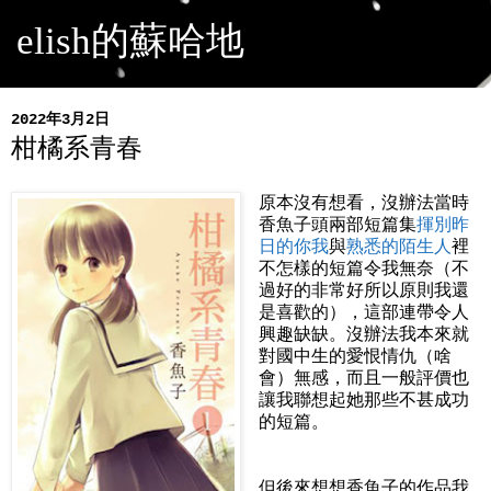
elish的蘇哈地
2022年3月2日
柑橘系青春
原本沒有想看，沒辦法當時
香魚子頭兩部短篇集
揮別昨
日的你我
與
熟悉的陌生人
裡
不怎樣的短篇令我無奈（不
過好的非常好所以原則我還
是喜歡的），這部連帶令人
興趣缺缺。沒辦法我本來就
對國中生的愛恨情仇（啥
會）無感，而且一般評價也
讓我聯想起她那些不甚成功
的短篇。
但後來想想香魚子的作品我