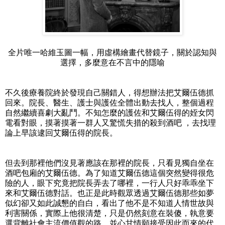
全片唯一哈維玉圖一幅，用虛構繪畫代替鏡子，關於認知與
選擇，多麼意在不言中的隱喻
不久後療養院終於發現自己關錯人，得想辦法把艾爾伍德抓
回來。院長、醫生、護士與護佐全體出動去找人，整個過程
自然繼續喜劇大亂鬥。不知怎麼的護佐和艾爾伍得的姪女閃
電看對眼，摸著摸著一群人又驚慌失措的殺到酒吧 ，去找理
論上早該逮回艾爾伍得的院長。
但去到那裡他們沒見著應該在那裡的院長，只看見獨自坐在
酒吧包廂的艾爾伍德。為了知道艾爾伍德這個突然變得很危
險的人，眼下究竟把院長弄去了哪裡，一行人只好乖乖坐下
來和艾爾伍德對話。也正是此時觀眾透過艾爾伍德那些如夢
似幻卻又如此誠懇的自白，看出了他不是不知道人情世故與
利害關係，實際上他很清楚，只是仍然刻意在裝傻，執意要
選背離社會主流價值觀的路，並心甘情願接受因此而來的代