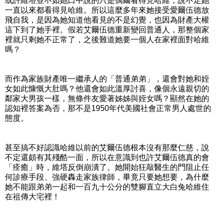
或許維塔並不如她口中說的只是偶爾看得見哈維，說不定她
一直以來都看得見哈維。所以這麼多年來她接受愛爾伍德放
飛自我，是因為她知道他看見的不是幻覺，也因為財產大權
這下到了她手裡。假若艾爾伍德重新變回普通人，那整個家
裡就只剩她不正常了，之後難道她要一個人在家裡面對哈維
嗎？
而作為家族財產唯一繼承人的「普通弟弟」，還會對她和姪
女如此慷慨大肚嗎？他還會如此溫厚討喜，像個永遠親切的
鄰家大男孩一樣，無條件友愛著姊姊與姪女嗎？顯然在她的
認知裡答案為否，那不是1950年代美國社會正常男人處世的
態度。
甚至搞不好認識哈維以前的艾爾伍德根本沒有那麼仁慈，說
不定還頗有其殘酷一面，所以在意識到也許艾爾伍德真的會
「痊癒」時，維塔反倒崩潰了。她開始狂敲醫生的門阻止任
何診療手段、強硬轟走家族律師，畢竟只要她想要，為什麼
她不能跟弟弟一起和一百九十公分的雙腳直立大白兔哈維住
在祖傳大宅裡！