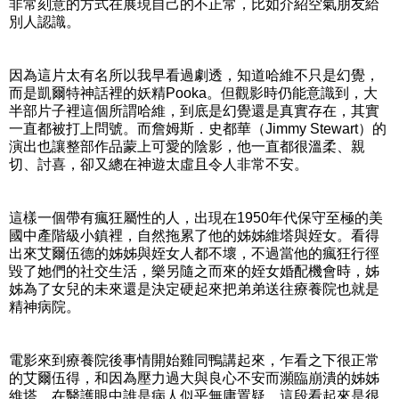
非常刻意的方式在展現自己的不正常，比如介紹空氣朋友給
別人認識。
因為這片太有名所以我早看過劇透，知道哈維不只是幻覺，
而是凱爾特神話裡的妖精Pooka。但觀影時仍能意識到，大
半部片子裡這個所謂哈維，到底是幻覺還是真實存在，其實
一直都被打上問號。而詹姆斯．史都華（Jimmy Stewart）的
演出也讓整部作品蒙上可愛的陰影，他一直都很溫柔、親
切、討喜，卻又總在神遊太虛且令人非常不安。
這樣一個帶有瘋狂屬性的人，出現在1950年代保守至極的美
國中產階級小鎮裡，自然拖累了他的姊姊維塔與姪女。看得
出來艾爾伍德的姊姊與姪女人都不壞，不過當他的瘋狂行徑
毀了她們的社交生活，樂另隨之而來的姪女婚配機會時，姊
姊為了女兒的未來還是決定硬起來把弟弟送往療養院也就是
精神病院。
電影來到療養院後事情開始雞同鴨講起來，乍看之下很正常
的艾爾伍得，和因為壓力過大與良心不安而瀕臨崩潰的姊姊
維塔，在醫護眼中誰是病人似乎無庸置疑。這段看起來是很