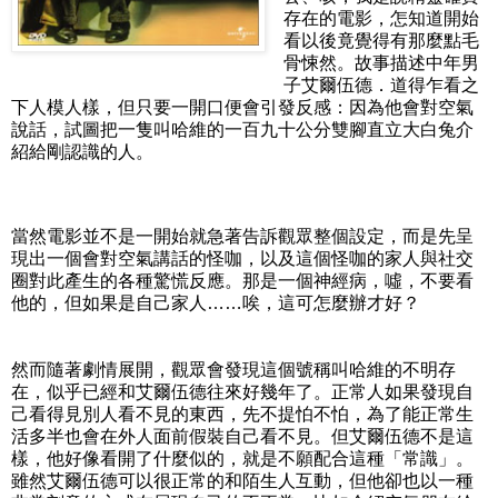
存在的電影，怎知道開始
看以後竟覺得有那麼點毛
骨悚然。故事描述中年男
子艾爾伍德．道得乍看之
下人模人樣，但只要一開口便會引發反感：因為他會對空氣
說話，試圖把一隻叫哈維的一百九十公分雙腳直立大白兔介
紹給剛認識的人。
當然電影並不是一開始就急著告訴觀眾整個設定，而是先呈
現出一個會對空氣講話的怪咖，以及這個怪咖的家人與社交
圈對此產生的各種驚慌反應。那是一個神經病，噓，不要看
他的，但如果是自己家人……唉，這可怎麼辦才好？
然而隨著劇情展開，觀眾會發現這個號稱叫哈維的不明存
在，似乎已經和艾爾伍德往來好幾年了。正常人如果發現自
己看得見別人看不見的東西，先不提怕不怕，為了能正常生
活多半也會在外人面前假裝自己看不見。但艾爾伍德不是這
樣，他好像看開了什麼似的，就是不願配合這種「常識」。
雖然艾爾伍德可以很正常的和陌生人互動，但他卻也以一種