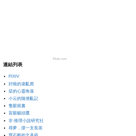
Plurk.com
連結列表
PIXIV
封狼的凌亂窩
栞的心靈角落
小云的隨便亂記
隻眼留書
盲眼貓頭鷹
非‧推理小說研究社
尋夢，撐一支長篙
寶石般的文具箱