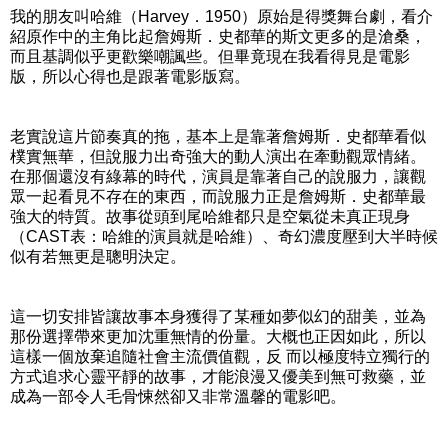
我的朋友叫哈維（Harvey．1950）原始是得獎舞台劇，看介
紹原作中的主角比起詹姆斯．史都華的斯文更多的是滄桑，
而且基調似乎更歡樂嘲諷些。但畢竟現在我看得見是電影
版，所以心得也是跟著電影版寫。
老實說這片節奏真的拖，基本上是靠著詹姆斯．史都華看似
樸實無華，但說服力出奇強大的動人演出在牽動觀眾情緒。
在那個還沒有綠幕的時代，演員是靠著自己的說服力，讓觀
眾一起看見不存在的東西，而說服力正是詹姆斯．史都華最
強大的特質。故事從頭到尾哈維都只是空氣從未真正現身
（CAST表：哈維的演員就是哈維）、奇幻濃度壓到大半時候
似有若無更是聰明決定。
這一切安排皆讓故事本身獲得了某種如夢似幻的甜美，並為
那份選擇帶來更加沈重無情的份量。大概也正因如此，所以
這樣一個放棄追隨社會主流價值觀，反 而以極度特立獨行的
方式追求心靈平靜的故事，才能浪漫又優美到無可救藥，並
成為一部令人毛骨悚然卻又非常溫馨的電影吧。