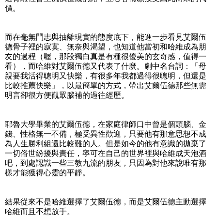
價。
而在毫無鬥志與抽離現實的態度底下，能進一步看見艾爾伍
德骨子裡的寂寞、無奈與渴望，也知道他當初和哈維成為朋
友的過程（喔，那段獨白真是有種很優美的玄奇感，值得一
看），而哈維對艾爾伍德又代表了什麼。劇中名台詞：「母
親要我活得聰明又快樂，有很多年我都過得很聰明，但還是
比較推薦快樂」，以最簡單的方式，帶出艾爾伍德那些無需
明言卻很方便觀眾腦補的過往經歷。
耶魯大學畢業的艾爾伍德，在家庭律師口中曾是個頭腦、金
錢、性格無一不備，極受異性歡迎，只要他有那意思想不成
為人生勝利組還比較難的人。但是如今的他有意識的拋棄了
一切俗世紛擾與責任，寧可在自己的世界裡與哈維成天泡酒
吧，到處認識一些三教九流的朋友，只因為對他來說唯有那
樣才能獲得心靈的平靜。
結果從來不是哈維選擇了艾爾伍德，而是艾爾伍德主動選擇
哈維而且不想放手。