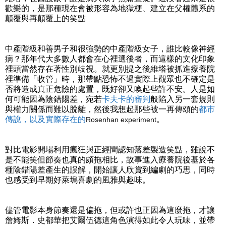
歡樂的，是那種現在會被形容為地獄梗、建立在父權體系的
顛覆與再顛覆上的笑點
中產階級和善男子和很強勢的中產階級女子，誰比較像神經
病？那年代大多數人都會在心裡選後者，而這樣的文化印象
裡頭當然存在著性別歧視。就更別提之後維塔被抓進療養院
裡準備「收管」時，那帶點恐怖不過實際上觀眾也不確定是
否將造成真正危險的處置，既好卻又喚起些許不安。人是如
何可能因為陰錯陽差，宛若
卡夫卡的審判
般陷入另一套規則
與權力關係而難以脫離，然後我想起那些被一再傳頌的
都市
傳說，以及實際存在的
。
Rosenhan experiment
對比電影開場利用瘋狂與正經間認知落差製造笑點，雖說不
是不能笑但節奏也真的頗拖相比，故事進入療養院後基於各
種陰錯陽差產生的誤解，開始讓人欣賞到編劇的巧思，同時
也感受到早期好萊塢喜劇的風雅與趣味。
儘管電影本身節奏還是偏拖，但或許也正因為這麼拖，才讓
詹姆斯．史都華把艾爾伍德這角色演得如此令人玩味，並帶