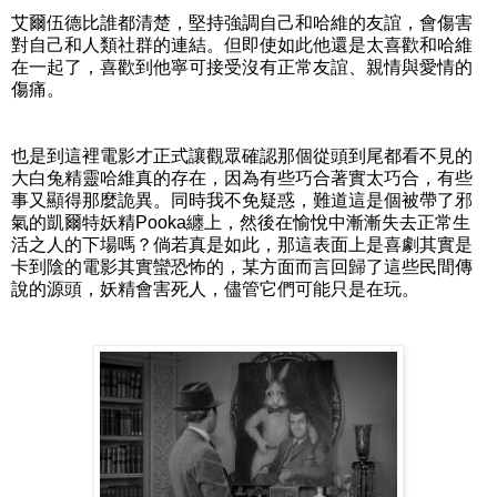
艾爾伍德比誰都清楚，堅持強調自己和哈維的友誼，會傷害
對自己和人類社群的連結。但即使如此他還是太喜歡和哈維
在一起了，喜歡到他寧可接受沒有正常友誼、親情與愛情的
傷痛。
也是到這裡電影才正式讓觀眾確認那個從頭到尾都看不見的
大白兔精靈哈維真的存在，因為有些巧合著實太巧合，有些
事又顯得那麼詭異。同時我不免疑惑，難道這是個被帶了邪
氣的凱爾特妖精Pooka纏上，然後在愉悅中漸漸失去正常生
活之人的下場嗎？倘若真是如此，那這表面上是喜劇其實是
卡到陰的電影其實蠻恐怖的，某方面而言回歸了這些民間傳
說的源頭，妖精會害死人，儘管它們可能只是在玩。