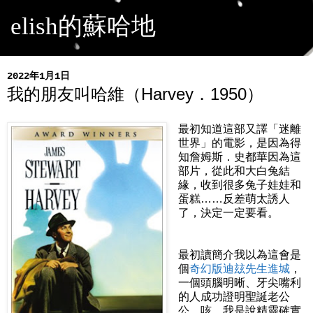
elish的蘇哈地
2022年1月1日
我的朋友叫哈維（Harvey．1950）
最初知道這部又譯「迷離
世界」的電影，是因為得
知詹姆斯．史都華因為這
部片，從此和大白兔結
緣，收到很多兔子娃娃和
蛋糕……反差萌太誘人
了，決定一定要看。
最初讀簡介我以為這會是
個
奇幻版迪玆先生進城
，
一個頭腦明晰、牙尖嘴利
的人成功證明聖誕老公
公、咳，我是說精靈確實