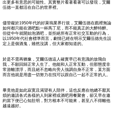
出更多有意思的可能性。其實整片看著看著可以發現，艾爾
伍德一直都活在自己的世界裡。
儘管礙於1950年代的好萊塢業界行規，艾爾伍德在戲裡無論
如何都只能在酒吧點一杯馬丁尼，而不能真正的大醉特醉。
但從中午就開始泡酒吧，並拒絕所有正常社交互動的行為，
以1950年代社會標準而言，劇情已經在明示艾爾伍德先生設
定上是個酒鬼，雖然沒講，但大家都知道的。
於是不需再猶豫，艾爾伍德這人確實早已有意識的放飛自
我，不願回歸正常人生了。他能和人正常互動，但那態度非
常游離漂浮，而且絕不忽略向旁人強調自身不正常，某方面
而言他就是用盡一切努力在找可以跟自己一起不正常的人。
畢竟他是如此寂寞且渴望有人陪伴，這也反應在他總不厭其
煩的邀請各式各樣的人到家裡或酒吧用餐聚會，卻又早在邀
約當下便已心知肚明，對方根本不可能來，甚至八不得離他
越遠越好。