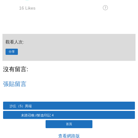
觀看人次:
分享
沒有留言:
張貼留言
沙丘（5）異端
未踏召喚://鮮血印記 4
首頁
查看網路版