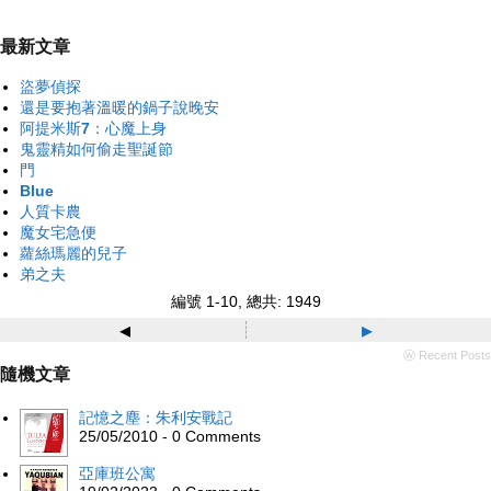
最新文章
盜夢偵探
還是要抱著溫暖的鍋子說晚安
阿提米斯7：心魔上身
鬼靈精如何偷走聖誕節
門
Blue
人質卡農
魔女宅急便
蘿絲瑪麗的兒子
弟之夫
編號 1-10, 總共: 1949
◂
▸
ⓦ Recent Posts
隨機文章
記憶之塵：朱利安戰記
25/05/2010 - 0 Comments
亞庫班公寓