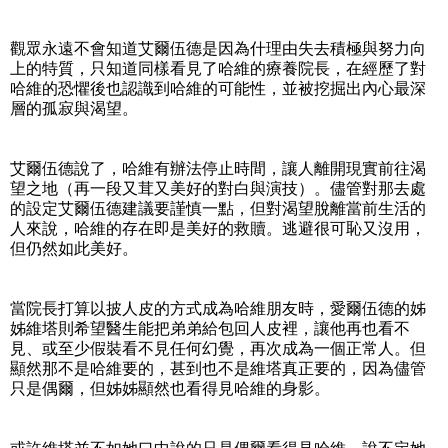
觀眾永遠不會知道艾爾伍德是因為什理由失去積極與努力向
上的特質，只知道同樣看見了哈維的療養院長，在經歷了對
哈維的恐懼後也認識到哈維的可能性，並被挖掘出內心最深
層的孤寂與渴望。
艾爾伍德說了，哈維有辦法停止時間，讓人離開現實前往渴
望之地（再一段又茸又美好的對白與演技）。儘管對那去處
的設定艾爾伍德建議要謹慎一點，但對渴望脫離當前生活的
人來說，哈維的存在即是美好的救贖。逃避很可恥又沒用，
但仍然如此美好。
當院長打算以披人皮的方式成為哈維朋友時，愛爾伍德的姊
姊維塔則希望醫生能把弟弟給包回人皮裡，讓他再也看不
見、或至少假裝看不見任何幻覺，再次成為一個正常人。但
顯然那不是哈維要的，甚到也不是維塔真正要的，因為儘管
只是偶爾，但姊姊顯然也看得見哈維的身影。