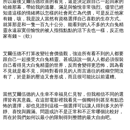
所以最後艾爾伍德欣喜的看見，還是決定跟自己一起回家的
哈維那幕，帶給我的溫馨、滿足與愉悅非常強烈。儘管已經
知道這樣的情緒將以怎樣的社會死亡為代價，可是反正他家
有錢，咳，我是說人當然有資格選擇自己喜歡的生存方式。
就算那是和一隻一百九十公分、能看到的人不多的大白兔精
靈永遠寂寞但愉悅的被人指指點點的活下去也一樣，反正他
家有錢 ~（欸）
艾爾伍德不打算改變社會價值觀，強迫所有看不到的人都要
跟自己一起接受大白兔精靈。甚或該說一個人人都必須假裝
自己看得見大白兔精靈的世界，反而會變得更恐怖，因為看
不見就是看不見，同時對看得見的人而言過往的模糊空間沒
有了，於是新的壓迫又會形成，而且很可能比以前還糟。
當然艾爾伍德的人生幸不幸福見仁見智，但我相信不同的選
擇皆有其意義。在這部電影裡我看見一個獨特到甚至有點恐
怖的選擇，卻也見證到這樣一個選擇可以讓人得到多大的平
靜、喜悅與圓滿。問題或許不是正常和不正常哪個比較好，
而在於我們如何以最小的限制得到整體的最大自由吧。