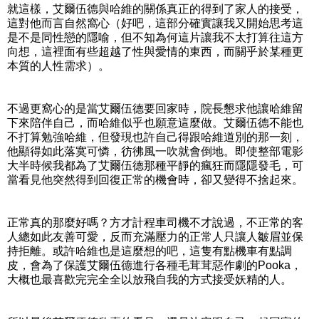
就這樣，艾爾伍德與哈維的關係真正的得到了家人的接受，
這對他而言自然窩心（好吧，這部分確實讓我又開始思考這
是不是同性戀的隱喻，但不知為何這片讓我不太打算往這方
向想，這裡面有些超越了性與愛情的東西，而關乎於某種更
本質的人性需求）。
不過更窩心的是當艾爾伍德要回家時，院長懇求他讓哈維留
下來陪伴自己，而哈維似乎也願意這麼做。艾爾伍德不能也
不打算勉強哈維，但發現也許自己得跟哈維道別的那一刻，
他顯得如此落寞可憐，彷彿風一吹就會倒地。即使整部電影
大半時候我都為了艾爾伍德那種平靜的瘋狂而隱隱發毛，可
當看見他突然得到回復正常的機會時，卻又變得不捨起來。
正常真的那麼好嗎？方才計程車司機不才說過，不正常的客
人總如此友善可愛，反而充滿壓力的正常人只讓人皺眉並保
持拒離。或許哈維也是這麼想的吧，這隻有點機車有點調
皮，會為了保護艾爾伍德進行各種毛茸茸惡作劇的Pooka，
大概也最喜歡完完全全以放飛自我的方式接受妖精的人。