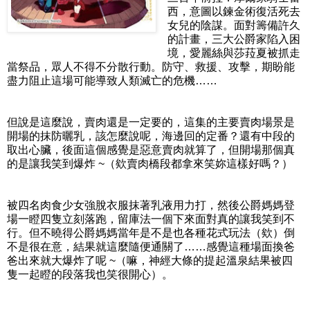
西，意圖以鍊金術復活死去
女兒的陰謀。面對籌備許久
的計畫，三大公爵家陷入困
境，愛麗絲與莎菈夏被抓走
當祭品，眾人不得不分散行動。防守、救援、攻擊，期盼能
盡力阻止這場可能導致人類滅亡的危機……
但說是這麼說，賣肉還是一定要的，這集的主要賣肉場景是
開場的抹防曬乳，該怎麼說呢，海邊回的定番？還有中段的
取出心臟，後面這個感覺是惡意賣肉就算了，但開場那個真
的是讓我笑到爆炸 ~（欸賣肉橋段都拿來笑妳這樣好嗎？）
被四名肉食少女強脫衣服抹著乳液用力打，然後公爵媽媽登
場一瞪四隻立刻落跑，留庫法一個下來面對真的讓我笑到不
行。但不曉得公爵媽媽當年是不是也各種花式玩法（欸）倒
不是很在意，結果就這麼隨便通關了……感覺這種場面換爸
爸出來就大爆炸了呢 ~（嘛，神經大條的提起溫泉結果被四
隻一起瞪的段落我也笑很開心）。