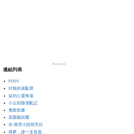
Plurk.com
連結列表
PIXIV
封狼的凌亂窩
栞的心靈角落
小云的隨便亂記
隻眼留書
盲眼貓頭鷹
非‧推理小說研究社
尋夢，撐一支長篙