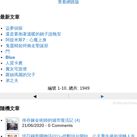
查看網路版
最新文章
盜夢偵探
還是要抱著溫暖的鍋子說晚安
阿提米斯7：心魔上身
鬼靈精如何偷走聖誕節
門
Blue
人質卡農
魔女宅急便
蘿絲瑪麗的兒子
弟之夫
編號 1-10, 總共: 1949
◂
▸
ⓦ Recent Posts
隨機文章
倖存鍊金術師的城市慢活記 (4)
21/06/2020 - 0 Comments
堤亞穆帝國物語(01)~從斷頭台開始，公主重生後的逆轉人生