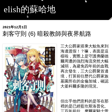
elish的蘇哈地
2021年12月1日
刺客守則 (6) 暗殺教師與夜界航路
三大公爵家搭乘大鯨魚來到
海邊渡假！？嘛，表面是這
樣啦，實際上是守護弗蘭德
爾周遭的強烈海流突然大幅
減弱，為避免四年前的血戰
再次發生，三大公爵聚首邊
境，打算前往歷代公爵家族
墓園所在的金倫加城，確認
大釜科爾多隆的現況。
但出乎他們意料的是等在那
裡的是已經藍坎斯洛普化、
三百年前拉．摩爾家騎士蕾