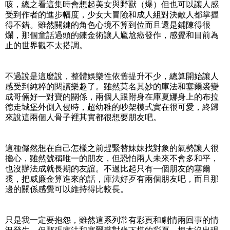
咳，總之看這集時會想起美女與野獸（爆）但也可以讓人感
受到作者的進步幅度，少女大冒險和成人組對決敵人都掌握
得不錯。雖然關鍵的角色心境不算到位而且還是鋪陳得很
爛，那個童話過頭的鍊金術讓人尷尬癌發作，感覺和目前為
止的世界觀不太搭調。
不過說是這麼說，整體娛樂性依舊提升不少，總算開始讓人
感受到純粹的閱讀樂趣了。雖然莫名其妙的庫法和塞爾裘變
成哥倆好一對寶的關係，兩個人跟附身在庫夏娜身上的布拉
德走城堡外側入侵時，超幼稚的吵架模式實在很可愛，終歸
來說這兩個人骨子裡其實都很想要朋友吧。
這種儼然想在自己怎樣之前趕緊替妹妹找對象的氣勢讓人很
擔心，雖然號稱唯一的朋友，但恐怕兩人未來不會多和平，
也沒辦法成就長期的友誼。不過比起只有一個朋友的塞爾
裘，把威廉金算進來的話，庫法好歹有兩個朋友吧，而且那
邊的關係感覺可以維持得比較長。
只是我一定要抱怨，雖然這系列常有彩頁和劇情兩回事的情