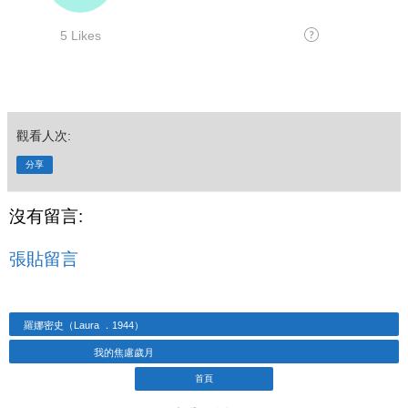
觀看人次:
分享
沒有留言:
張貼留言
羅娜密史（Laura ．1944）
我的焦慮歲月
首頁