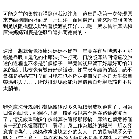
可能之前的集數有講到但我沒注意，這集是我第一次發現原
來弗蘭德爾的外面是一片汪洋，而且還是正常來說海相洶湧
到足以阻檔藍坎斯洛普橫渡的汪洋……嗯，所以當年庫法和
庫法媽媽到底是怎麼到達弗蘭德爾的？
這麼一想就會覺得庫法媽媽不簡單，畢竟在夜界時總不可能
都是靠吸血鬼化的小庫法打生打死，再說照庫法回憶這段旅
途的過程也不像是那個樣子，畢竟當初只留下好黑好可怕印
象的話，比較像有被好好保護著。如果沒有護衛的話，該不
會都是媽媽在打？而且現在也不確定混血兒是不是天生都自
帶瑪那與咒力，所以推測瑪那能力是遺傳自母親應該也不算
太腦補。
雖然庫法母親到弗蘭德爾後沒多久就積勞成疾過世了，照第
四集的回憶，那個不只是一般的歧視甚至是在路邊被凌虐
了，情況嚴重到多年後就算被這樣那樣搞，庫法也願意將僅
有一瓶的恢復藥用到「養母」身上作為最終的報恩。所以究
竟實情為何，媽媽作為邊境之外的女人，真的是病弱系女子
嗎？（究 ~ 竟 ~ ，活在夜界的人類是不是很多都生活在最終