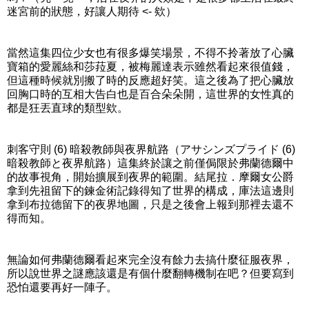
迷宮前的狀態，好讓人期待 <- 欸）
當然這集四位少女也有很多爆笑場景，不得不拎著放了心臟
寶箱的愛麗絲和莎菈夏，被梅麗達表示雖然看起來很值錢，
但這種時候就別搬了時的反應超好笑。這之後為了把心臟放
回胸口時的互相大告白也是百合朵朵開，這世界的女性真的
都是狂丟直球的類型欸。
刺客守則 (6) 暗殺教師與夜界航路（アサシンズプライド (6)
暗殺教師と夜界航路）這集終於讓之前僅侷限於弗蘭德爾中
的故事視角，開始擴展到夜界的範圍。結尾拉．摩爾女公爵
拿到先祖留下的鍊金術記錄得知了世界的構成，庫法這邊則
拿到布拉德留下的夜界地圖，只是之後會上報到那裡去還不
得而知。
無論如何弗蘭德爾看起來完全沒有餘力去搞什麼征服夜界，
所以說世界之謎應該還是有個什麼翻轉機制在吧？但要寫到
恐怕還要再好一陣子。