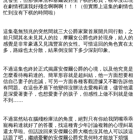
況發生，但那張庫法和塞爾裘對坐下棋的彩頁，根本沒出現
在劇情裡讓我好殘念啊啊啊！！！（但實際上這集的劇情也
忙到沒有下棋的時間啦）
這集毫無預兆的突然間就三大公爵家聚首展開共同行動，之
前只聞其名未見其人的拉．摩爾女公爵也終於現身，給人的
感覺是非常豪邁又見識豐富的女性。可惜這回的角色實在太
多，路線也太分散，結果倒沒留下多少深刻印象。
不過這集也終於正式揭露安傑爾公爵的心境，以及他究竟是
怎麼看待梅莉達的。簡單形容就是超糾結，他一方面想要相
信自己妻子的忠誠，可另一方面各種客觀證據又不斷告訴他
有問題。在這份矛盾下他變得沒辦法去愛梅莉達，儘管他還
是深愛著妻子，也想愛妻子的孩子，但感性上做不到就是做
不到……
不過當然站在腦殘粉庫法的角度，絕對只有你給我閉嘴乖乖
寵梅莉達就好了的答覆，找這種青少年討論複雜的心理糾葛
還太早啦。但話說回來安傑爾公爵大概也沒其他人可以談這
話題了吧，繼續憂鬱的安傑爾公爵究竟何時才能放下煩惱