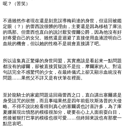
呢？（苦笑）
不過雖然作者現在還是刻意誤導梅莉達的身世，但這回被鑑
定眼（？）的蕾西說很髒的理由，主要還是因為移植了庫法
的瑪那。但蕾西也直白的說討厭安傑爾公爵，因為他沒有好
好疼愛自己的女兒。雖然還是迴避了直接使用血液證明自己
血統的機會，但以她的性格不是就會直接講了吧。
所以這集真正驚爆的身世同盟，其實應該是看起來一點問題
都沒有的繆爾，卻被直接質疑說不是拉．摩爾家的人。對這
句話完全不感驚愕的少女，在最終儀式上卻又顯示血統沒有
問題……果然父不詳又是有伏筆在裡面。
至於龍騎士的家庭問題這回藉蕾西之口，直白講出塞爾裘是
身受詛咒的狀態，而且事端果然是四年前藍坎斯洛普的大侵
略。不得不說比較看得到真心的塞爾裘也討喜許多，為了庫
夏娜展現出憤怒的模樣很加分，硬要在心上人面前耍白目，
然後被狠打巴掌的模樣也很可愛……但終歸來說也有那麼一
點悲哀吧。