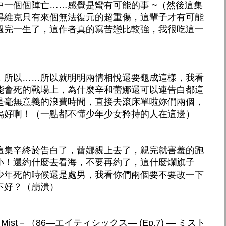
中一個個陣亡……感覺是蠻有可能的事 ~（然後這集
得維克只有來個無法復元的超重傷，這輩子才有可能
過完一生了，這作者真的寫苦戀比較強，我很吃這一
，所以……所以就明明兩情相悅還要龜成這樣，我看
能會死的戰場上，為什麼辛和蕾娜還可以連告白都這
是毫無意義的浪費時間，直接去滾床單啦妳們兩個，
隔好啊！（一點都不懂少年少女矜持的人在這邊）
這集辛終於告白了，蕾娜親上去了，親完就害羞的跑
小！還約什麼去看海，不要再約了，這什麼爛旗子
少年死的時候還是處男，我看你們兩個要不要改一下
不好？（崩潰）
st－（86―エイティシックス― (Ep.7) ― ミスト