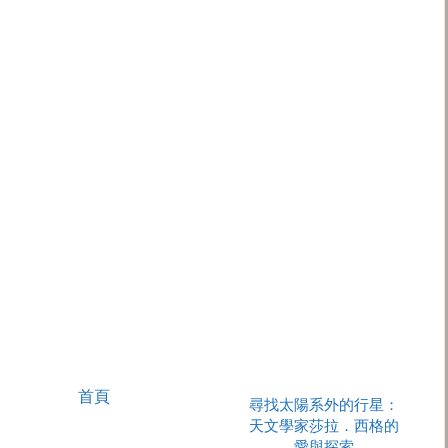
首頁
尋找太陽系外的行星：
天文學家莎拉．西格的
愛與探索