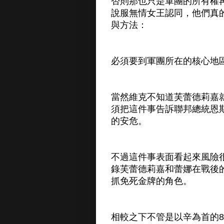
否則那也只是軍團的所有權
說服無情女王認同，他們真
與方法：
必須要到軍團所在的核心地
當然維克不知道芙蕾德莉嘉
須把這件事告訴聯邦總統恩
的安危。
不過這件事表面看起來風險
錄芙蕾德莉嘉和蕾娜在戰後
抓免死金牌的角色。
相較之下不管是以辛為首的