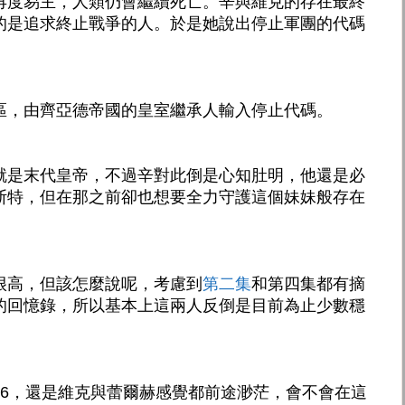
再度易主，人類仍會繼續死亡。辛與維克的存在最終
的是追求終止戰爭的人。於是她說出停止軍團的代碼
區，由齊亞德帝國的皇室繼承人輸入停止代碼。
就是末代皇帝，不過辛對此倒是心知肚明，他還是必
斯特，但在那之前卻也想要全力守護這個妹妹般存在
很高，但該怎麼說呢，考慮到
第二集
和第四集都有摘
的回憶錄，所以基本上這兩人反倒是目前為止少數穩
86，還是維克與蕾爾赫感覺都前途渺茫，會不會在這