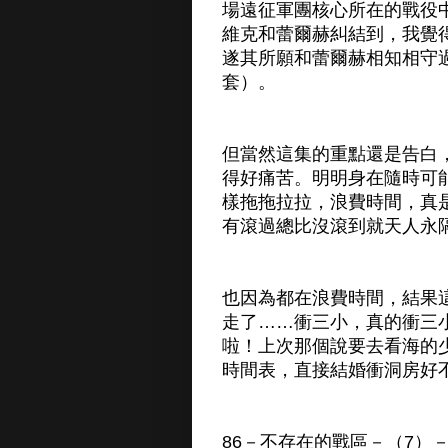
場遠征軍團核心所在的戰役
維克和蕾爾赫糾結到，我覺
遂其所願和蕾爾赫相知相守
套）。
但當然這集的重點還是告白
得好痛苦。明明身在隨時可
樣拖拖拉拉，浪費時間，真
有滾過總比沒滾到就天人永
也因為都在浪費時間，結果
走了……衝三小，真的衝三
啦！上次那個說要去看海的
時間表，直接結婚衝洞房好
86－不存在的戰區－（7）－Mi