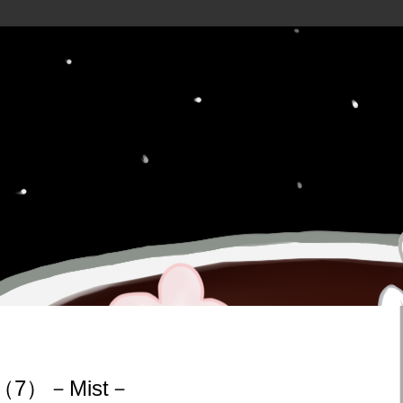
7）－Mist－