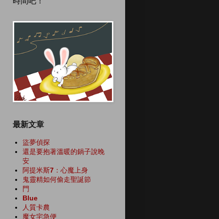
時間吧！
最新文章
盜夢偵探
還是要抱著溫暖的鍋子說晚
安
阿提米斯7：心魔上身
鬼靈精如何偷走聖誕節
門
Blue
人質卡農
魔女宅急便