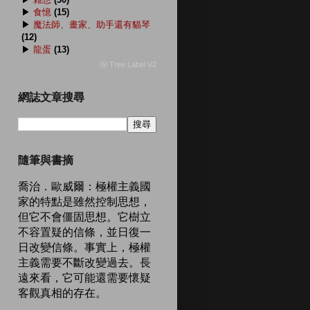
▶
食憶
(15)
▶
魔法師、畫家、助手還有貓琴
(12)
▶
龍蛋
(13)
ⓦ Tree Label V2
網誌文章搜尋
隨筆與書摘
喬治．歐威爾：極權主義國
家的特點是雖然控制思想，
但它不會僵固思想。它樹立
不容置疑的信條，並日復一
日改變信條。事實上，極權
主義需要不斷改變過去。長
遠來看，它可能還需要懷疑
客觀真相的存在。