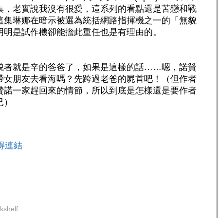
集，老實說我沒有很愛，這系列的看點還是苦戀和戰
這集琳娜在暗示被選為統括網路指揮機之一的「無貌
明明是試作機卻能擔此重任也是有理由的。
貌者就是辛的爸爸了，如果是這樣的話……嗯，諾贊
帶女朋友去看海嗎？先跨過老爸的屍首吧！（但作者
贊諾一家趕回來的情節，所以到底是怎樣還是要作者
已）
得連結