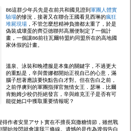
86這群少年兵先是在前共和國見證到
軍團人體實
驗場
的慘況，接著又在聯合王國看見西琳的
瘋狂
堆屍現場
，不管怎麼想精神負擔都太重了，於是
偽裝成壞蛋的齊亞德聯邦高層便制定了一個計
畫，一個讓86前往瓦爾特盟約同盟所在的高地國
家休假的計畫。
溫泉、泳裝和晚禮服是本集的關鍵字，不過更大
的重點是，辛與蕾娜都開始正視自己的心意，滿
腦子想著應該要快點告白才對。但在告白之前，
之前俘虜到的軍團指揮官無情女王．瑟琳．比爾
肯鮑姆少校仍拒絕發言，辛與維克王子是否有可
能從她口中獲取重要情報呢？
覺得作者安里アサト實在不擅長寫撒糖情節，雖然戰
但開始放閃就會讓我三條線。遺憾的是作為渡假告白