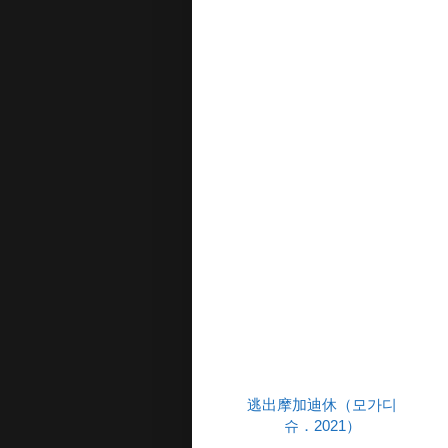
逃出摩加迪休（모가디
슈．2021）