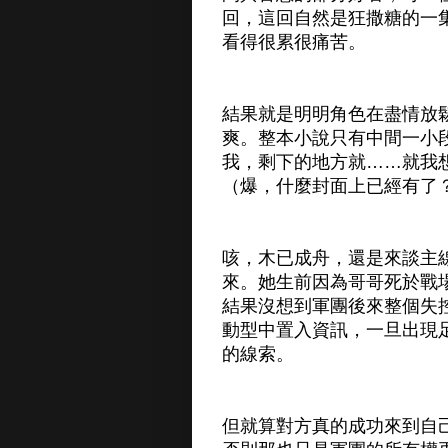
回，這回自然是狂撒糖的一
看得很累很痛苦。
結果就是明明角色在盡情放
爽。整本小說只有中間一小
我，剩下的地方就……就我
（爆，什麼封面上已經有了
咳，木已成舟，還是來談主
來。她生前因為哥哥死於戰
結果沒想到軍團後來整個失
動型中置入資訊，一旦出現
的線索。
但就算對方真的成功來到自