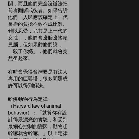
閒，而且他們完全沒辦法把
前者翻譯成後者。如果告訴
他們「人民應該確定上一代
長壽的負擔不致不成比例、
難以忍受，尤其是上一代的
女性」，他們會邊聽邊搖頭
晃腦，但如果對他們說，
「殺了你媽」，他們就會突
然坐起來。
有時會覺得台灣要是有法人
專用的巨嬰塔，很多問題或
許可以得到解決。
哈佛動物行為定律
（Harvard law of animal
behavior）：「就算你有設
計得最漂亮的實驗，和受到
最細心控制的變因，動物想
幹嘛就會幹嘛。」以上定律