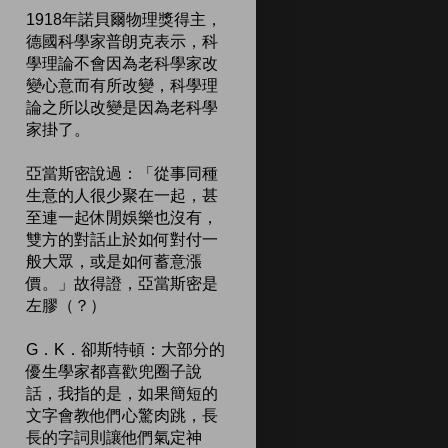
1918年諾貝爾物理獎得主，
德國科學家普朗克表示，科
學理論不會因為老科學家改
變心意而有所改變，科學理
論之所以改變是因為老科學
家掛了。
亞當斯密說過：「從事同種
生意的人很少聚在一起，甚
至連一起休閒娛樂也沒有，
雙方的對話止於如何對付一
般大眾，或是如何蓄意漲
價。」故得證，亞當斯密是
左膠（？）
G．K．卻斯特頓：大部分的
優生學家都喜歡兜圈子說
話，我指的是，如果簡短的
文字會教他們心驚肉跳，長
長的字詞則讓他們氣定神