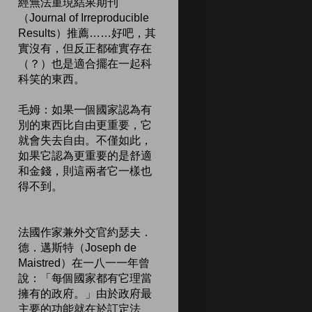
經無法重現結果期刊
（Journal of Irreproducible
Results）推薦……好吧，其
實沒有，但反正都確實存在
（？）也是適合擺在一起科
科笑的東西。
毛姆：如果一個國家認為有
別的東西比自由更重要，它
就會失去自由。不僅如此，
如果它認為更重要的是舒適
和金錢，則這兩者它一樣也
得不到。
法國作家兼外交官約瑟夫．
德．邁斯特（Joseph de
Maistred）在一八一一年曾
說：「每個國家都有它理當
擁有的政府。」由於政府最
主要的功能就在於訂定法