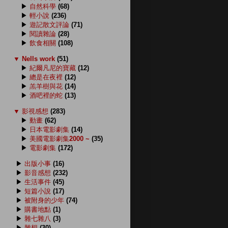
▶
自然科學
(68)
▶
輕小說
(236)
▶
遊記散文評論
(71)
▶
閱讀雜論
(28)
▶
飲食相關
(108)
▼
Nells work
(51)
▶
紀爾凡尼的寶藏
(12)
▶
總是在夜裡
(12)
▶
羔羊樹與花
(14)
▶
酒吧裡的蛇
(13)
▼
影視感想
(283)
▶
動畫
(62)
▶
日本電影劇集
(14)
▶
美國電影劇集2000 ~
(35)
▶
電影劇集
(172)
▶
出版小事
(16)
▶
影音感想
(232)
▶
生活事件
(45)
▶
短篇小說
(17)
▶
被附身的少年
(74)
▶
購書地點
(1)
▶
雜七雜八
(3)
▶
雜想
(30)