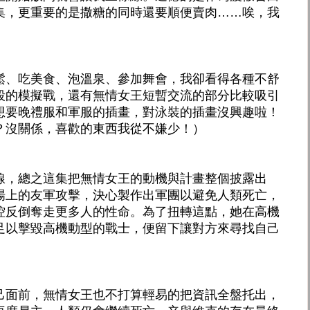
集，更重要的是撒糖的同時還要順便賣肉……唉，我
鬆、吃美食、泡溫泉、參加舞會，我卻看得各種不舒
段的模擬戰，還有無情女王短暫交流的部分比較吸引
想要晚禮服和軍服的插畫，對泳裝的插畫沒興趣啦！
？沒關係，喜歡的東西我從不嫌少！）
線，總之這集把無情女王的動機與計畫整個披露出
場上的友軍攻擊，決心製作出軍團以避免人類死亡，
控反倒奪走更多人的性命。為了扭轉這點，她在高機
足以擊毀高機動型的戰士，便留下讓對方來尋找自己
己面前，無情女王也不打算輕易的把資訊全盤托出，