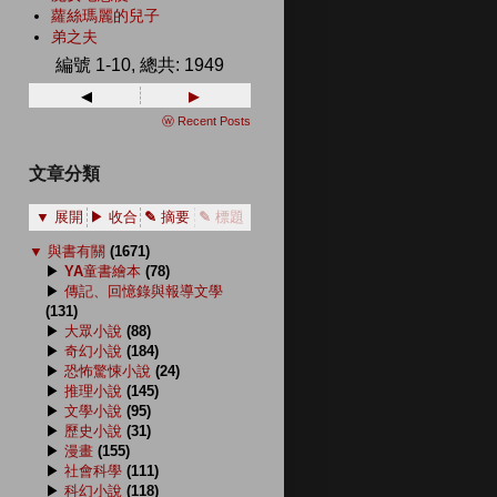
蘿絲瑪麗的兒子
弟之夫
編號 1-10, 總共: 1949
◂
▸
ⓦ Recent Posts
文章分類
▼ 展開
▶ 收合
✎ 摘要
✎ 標題
▼
與書有關
(1671)
▶
YA童書繪本
(78)
▶
傳記、回憶錄與報導文學
(131)
▶
大眾小說
(88)
▶
奇幻小說
(184)
▶
恐怖驚悚小說
(24)
▶
推理小說
(145)
▶
文學小說
(95)
▶
歷史小說
(31)
▶
漫畫
(155)
▶
社會科學
(111)
▶
科幻小說
(118)