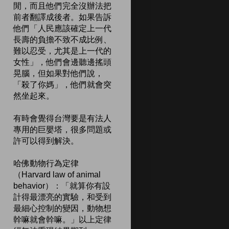
閒，而且他們完全沒辦法把
前者翻譯成後者。如果告訴
他們「人民應該確定上一代
長壽的負擔不致不成比例、
難以忍受，尤其是上一代的
女性」，他們會邊聽邊搖頭
晃腦，但如果對他們說，
「殺了你媽」，他們就會突
然坐起來。
有時會覺得台灣要是有法人
專用的巨嬰塔，很多問題或
許可以得到解決。
哈佛動物行為定律
（Harvard law of animal
behavior）：「就算你有設
計得最漂亮的實驗，和受到
最細心控制的變因，動物想
幹嘛就會幹嘛。」以上定律