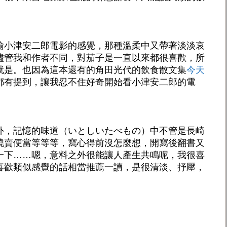
喻小津安二郎電影的感覺，那種溫柔中又帶著淡淡哀
儘管我和作者不同，對茄子是一直以來都很喜歡，所
就是。也因為這本還有的角田光代的飲食散文集
今天
都有提到，讓我忍不住好奇開始看小津安二郎的電
外，記憶的味道（いとしいたべもの）中不管是長崎
燒賣便當等等等，寫心得前沒怎麼想，開寫後翻書又
一下……嗯，意料之外很能讓人產生共鳴呢，我很喜
喜歡類似感覺的話相當推薦一讀，是很清淡、抒壓，