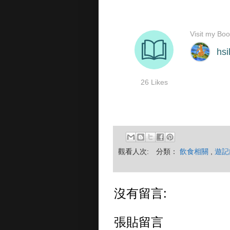
觀看人次:
分類：
飲食相關
,
遊記
沒有留言:
張貼留言