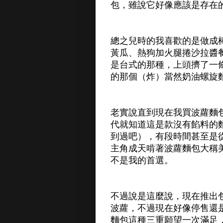
包，雖說它好像應該是存在
總之兒時的我喜歡的是做成
黃瓜、熱狗加火腿捲沙拉醬
是台式的那種，上頭擠了一
的那個（炸）當然奶油螺旋
老實說直到現在我買波蘿麵
代就知道這是款沒有餡料的
到過吧），有段時間甚至是
主角成天啃著波蘿麵包大稱
不是我的首選。
不過說是這麼說，現在推出
波蘿，不過現在好像停售還
麵包這種三重願望一次滿足