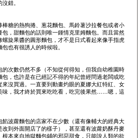
的沒錯。
棒棒糖的熱狗捲、葱花麵包、馬鈴薯沙拉餐包或者小
餐包，甜麵包的話則唯一鍾情克里姆麵包。而且當然
條螺旋果醬的圓形麵包，才不是日式看起來像手指虎
麵包也有很誘人的時候啦。
包的次數仍然不多（不知從何得知，但我自幼稚園時
麵包，也許是在已經記不得的年紀曾經問過老闆或吃
從來沒買過。一直要到動畫灼眼的夏娜大紅特紅、女
美味，我才終於買來吃吃看，吃完後果然……嗯，這
包餡波蘿麵包的店家不在少數（還有像輔大的經典大
是改到外面開店了的樣子），甚至還有波蘿奶酥丹麥
，根本來自地獄麵包鋪的邪惡甜食，只能說人類的欲