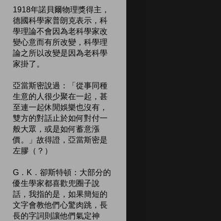
1918年諾貝爾物理獎得主，
德國科學家普朗克表示，科
學理論不會因為老科學家改
變心意而有所改變，科學理
論之所以改變是因為老科學
家掛了。
亞當斯密說過：「從事同種
生意的人很少聚在一起，甚
至連一起休閒娛樂也沒有，
雙方的對話止於如何對付一
般大眾，或是如何蓄意漲
價。」故得證，亞當斯密是
左膠（？）
G．K．卻斯特頓：大部分的
優生學家都喜歡兜圈子說
話，我指的是，如果簡短的
文字會教他們心驚肉跳，長
長的字詞則讓他們氣定神