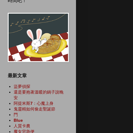
時間吧！
最新文章
盜夢偵探
還是要抱著溫暖的鍋子說晚
安
阿提米斯7：心魔上身
鬼靈精如何偷走聖誕節
門
Blue
人質卡農
魔女宅急便