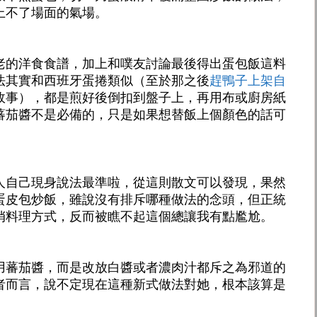
上不了場面的氣場。
老的洋食食譜，加上和噗友討論最後得出蛋包飯這料
法其實和西班牙蛋捲類似（至於那之後
趕鴨子上架自
故事），都是煎好後倒扣到盤子上，再用布或廚房紙
蕃茄醬不是必備的，只是如果想替飯上個顏色的話可
人自己現身說法最準啦，從這則散文可以發現，果然
蛋皮包炒飯，雖說沒有排斥哪種做法的念頭，但正統
俏料理方式，反而被瞧不起這個總讓我有點尷尬。
用蕃茄醬，而是改放白醬或者濃肉汁都斥之為邪道的
者而言，說不定現在這種新式做法對她，根本該算是