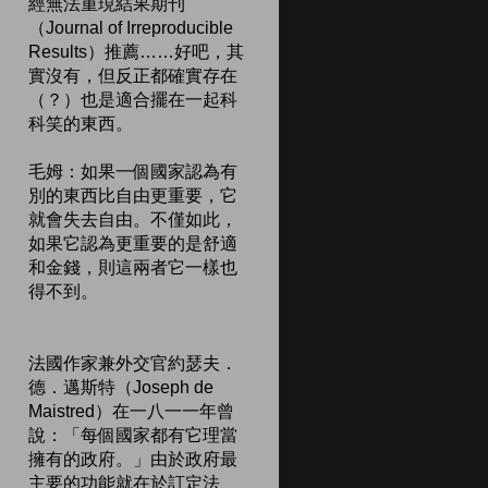
經無法重現結果期刊
（Journal of Irreproducible
Results）推薦……好吧，其
實沒有，但反正都確實存在
（？）也是適合擺在一起科
科笑的東西。
毛姆：如果一個國家認為有
別的東西比自由更重要，它
就會失去自由。不僅如此，
如果它認為更重要的是舒適
和金錢，則這兩者它一樣也
得不到。
法國作家兼外交官約瑟夫．
德．邁斯特（Joseph de
Maistred）在一八一一年曾
說：「每個國家都有它理當
擁有的政府。」由於政府最
主要的功能就在於訂定法