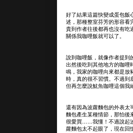
好了結果這篇快變成蛋包飯
述，那種整室芬芳的形容看
貴到作者往後都再也沒有吃
關係我咖哩飯就可以了。
說到咖哩飯，就像作者提到
出然後吃到其他地方的咖哩
鳴，我家的咖哩向來都是放
時，真的很不習慣。不過到
但再怎麼說魷魚咖哩這個我
還有因為波蘿麵包的外表太
麵包產生某種情節，那怕後
很愛買……我懂！不過說起
蘿麵包太不起眼了，現在回