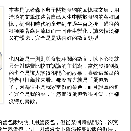
本書是記者森下典子關於食物的回憶散文集，用
清淡的文筆敘述著自己人生中關於食物的各種回
憶，從昭和時代的童年到年過半百之後，過往的
種種隨著歲月流逝而一同產生變化，讀來恬淡卻
又有韻味，完全是是我喜好的散文類型。
也因為是一則則與食物相關的散文，以下心得就
只針對感覺比較有話講的主題寫，當然沒特別提
的也全是讓人讀得很開心的故事，喜歡這類型的
讀者很推薦找來看。那麼首先就是「蛋包飯」
了，因為這不是我家常做的菜色，而且說真的也
不完全是我的菜，雖然覺得蛋包飯很可愛，但卻
沒特別喜歡。
的蛋包飯明明只用蛋皮包，但從某個時點開始，卻突
放半熟蛋包，切一刀蛋液滑下覆滿整團炒飯的做法，