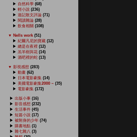
▶
自然科學
(68)
▶
輕小說
(236)
▶
遊記散文評論
(71)
▶
閱讀雜論
(28)
▶
飲食相關
(108)
▼
Nells work
(51)
▶
紀爾凡尼的寶藏
(12)
▶
總是在夜裡
(12)
▶
羔羊樹與花
(14)
▶
酒吧裡的蛇
(13)
▼
影視感想
(283)
▶
動畫
(62)
▶
日本電影劇集
(14)
▶
美國電影劇集2000 ~
(35)
▶
電影劇集
(172)
▶
出版小事
(16)
▶
影音感想
(232)
▶
生活事件
(45)
▶
短篇小說
(17)
▶
被附身的少年
(74)
▶
購書地點
(1)
▶
雜七雜八
(3)
▶
雜想
(30)