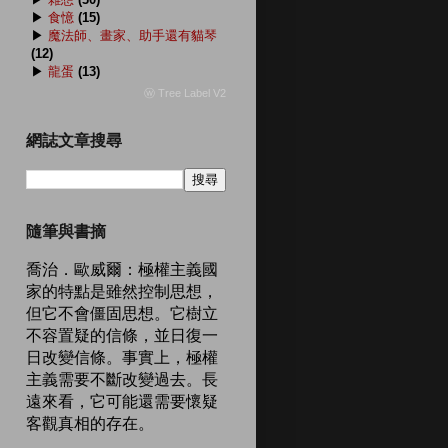
▶
食憶
(15)
▶
魔法師、畫家、助手還有貓琴
(12)
▶
龍蛋
(13)
ⓦ Tree Label V2
網誌文章搜尋
隨筆與書摘
喬治．歐威爾：極權主義國
家的特點是雖然控制思想，
但它不會僵固思想。它樹立
不容置疑的信條，並日復一
日改變信條。事實上，極權
主義需要不斷改變過去。長
遠來看，它可能還需要懷疑
客觀真相的存在。