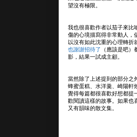
望沒有極限。
我也很喜歡作者以茄子來比
傷的心境描寫得非常動人，
以沒有如此沈重的心理轉折
也謝謝招待了
（應該是吧）
影，結果一試成主顧。
當然除了上述提到的部分之
蜂蜜蛋糕、水洋羹、崎陽軒
覺得每篇都很喜歡好想都提
歡閱讀這樣的故事。如果也
又有韻味的散文集。