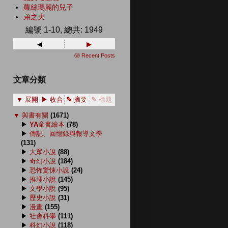
蘿絲瑪麗的兒子
弟之夫
編號 1-10, 總共: 1949
◂
▸
ⓦ Recent Posts
文章分類
▼ 展開
▶ 收合
✎ 摘要
✎ 標題
▼
與書有關
(1671)
▶
YA童書繪本
(78)
▶
傳記、回憶錄與報導文學
(131)
▶
大眾小說
(88)
▶
奇幻小說
(184)
▶
恐怖驚悚小說
(24)
▶
推理小說
(145)
▶
文學小說
(95)
▶
歷史小說
(31)
▶
漫畫
(155)
▶
社會科學
(111)
▶
科幻小說
(118)