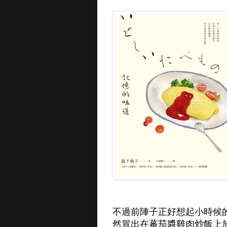
不過前陣子正好想起小時候
然冒出在蕃茄醬雞肉炒飯上