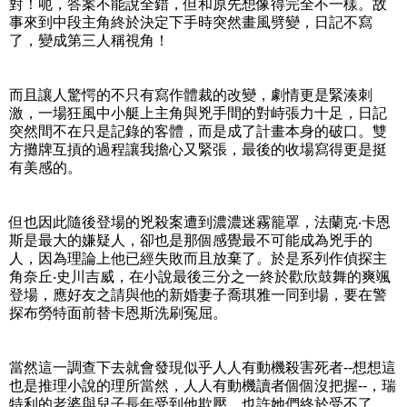
對！呃，答案不能說全錯，但和原先想像得完全不一樣。故
事來到中段主角終於決定下手時突然畫風劈變，日記不寫
了，變成第三人稱視角！
而且讓人驚愕的不只有寫作體裁的改變，劇情更是緊湊刺
激，一場狂風中小艇上主角與兇手間的對峙張力十足，日記
突然間不在只是記錄的客體，而是成了計畫本身的破口。雙
方攤牌互摃的過程讓我擔心又緊張，最後的收場寫得更是挺
有美感的。
但也因此隨後登場的兇殺案遭到濃濃迷霧籠罩，法蘭克‧卡恩
斯是最大的嫌疑人，卻也是那個感覺最不可能成為兇手的
人，因為理論上他已經失敗而且放棄了。於是系列作偵探主
角奈丘‧史川吉威，在小說最後三分之一終於歡欣鼓舞的爽颯
登場，應好友之請與他的新婚妻子喬琪雅一同到場，要在警
探布勞特面前替卡恩斯洗刷冤屈。
當然這一調查下去就會發現似乎人人有動機殺害死者--想想這
也是推理小說的理所當然，人人有動機讀者個個沒把握--，瑞
特利的老婆與兒子長年受到他欺壓，也許她們終於受不了。