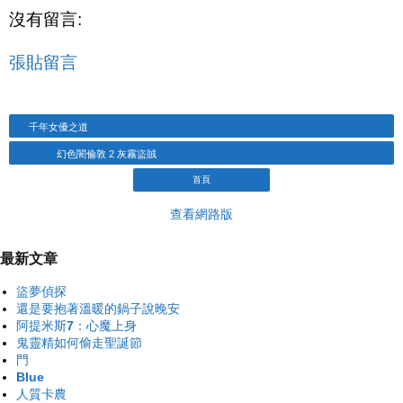
沒有留言:
張貼留言
千年女優之道
幻色闇倫敦 2 灰霧盜賊
首頁
查看網路版
最新文章
盜夢偵探
還是要抱著溫暖的鍋子說晚安
阿提米斯7：心魔上身
鬼靈精如何偷走聖誕節
門
Blue
人質卡農