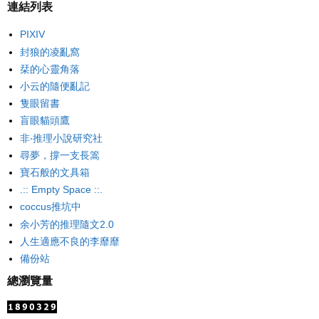
連結列表
PIXIV
封狼的凌亂窩
栞的心靈角落
小云的隨便亂記
隻眼留書
盲眼貓頭鷹
非‧推理小說研究社
尋夢，撐一支長篙
寶石般的文具箱
.:: Empty Space ::.
coccus推坑中
余小芳的推理隨文2.0
人生適應不良的李靡靡
備份站
總瀏覽量