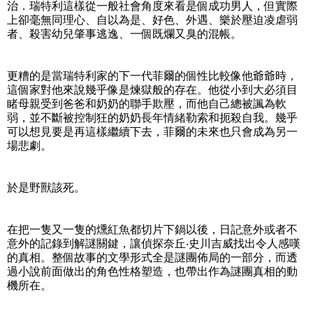
治．瑞特利這樣從一般社會角度來看是個成功男人，但實際
上卻毫無同理心、自以為是、好色、外遇、樂於壓迫凌虐弱
者、殺害幼兒肇事逃逸、一個既爛又臭的混帳。
更糟的是當瑞特利家的下一代菲爾的個性比較像他爺爺時，
這個家對他來說幾乎像是煉獄般的存在。他從小到大必須目
睹母親受到爸爸和奶奶的聯手欺壓，而他自己總被諷為軟
弱，並不斷被控制狂的奶奶長年情緒勒索和扼殺自我。幾乎
可以想見要是再這樣繼續下去，菲爾的未來也只會成為另一
場悲劇。
於是野獸該死。
在把一隻又一隻的燻紅魚都切片下鍋以後，日記意外或者不
意外的記錄到解謎關鍵，讓偵探奈丘‧史川吉威找出令人感嘆
的真相。整個故事的文學形式全是謎團佈局的一部分，而透
過小說前面做出的角色性格塑造，也帶出作為謎團真相的動
機所在。