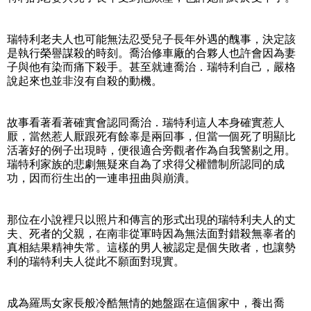
瑞特利老夫人也可能無法忍受兒子長年外遇的醜事，決定該
是執行榮譽謀殺的時刻。喬治修車廠的合夥人也許會因為妻
子與他有染而痛下殺手。甚至就連喬治．瑞特利自己，嚴格
說起來也並非沒有自殺的動機。
故事看著看著確實會認同喬治．瑞特利這人本身確實惹人
厭，當然惹人厭跟死有餘辜是兩回事，但當一個死了明顯比
活著好的例子出現時，便很適合旁觀者作為自我警剔之用。
瑞特利家族的悲劇無疑來自為了求得父權體制所認同的成
功，因而衍生出的一連串扭曲與崩潰。
那位在小說裡只以照片和傳言的形式出現的瑞特利夫人的丈
夫、死者的父親，在南非從軍時因為無法面對錯殺無辜者的
真相結果精神失常。這樣的男人被認定是個失敗者，也讓勢
利的瑞特利夫人從此不願面對現實。
成為羅馬女家長般冷酷無情的她盤踞在這個家中，養出喬