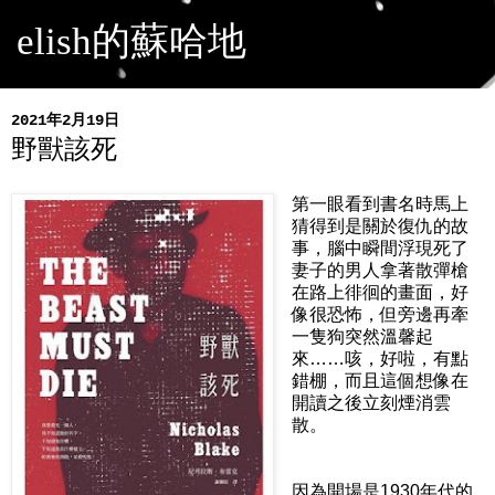
elish的蘇哈地
2021年2月19日
野獸該死
第一眼看到書名時馬上
猜得到是關於復仇的故
事，腦中瞬間浮現死了
妻子的男人拿著散彈槍
在路上徘徊的畫面，好
像很恐怖，但旁邊再牽
一隻狗突然溫馨起
來……咳，好啦，有點
錯棚，而且這個想像在
開讀之後立刻煙消雲
散。
因為開場是1930年代的