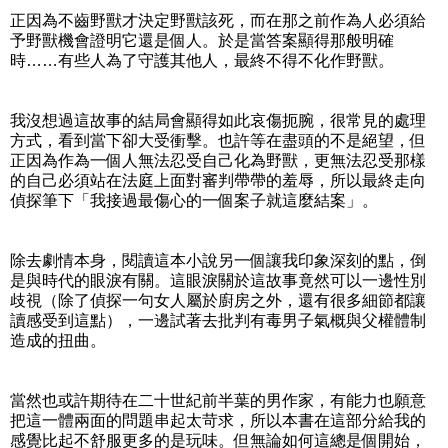
正因為不齒野獸才決定野獸該死，而在那之前作為人必須給
予野獸機會證明它還是個人。於是當答案顯得那般明確
時……有些人為了守護其他人，最終不得不化作野獸。
我沒想過這故事的結局會顯得如此哀傷扼腕，很常見的處理
方式，看到當下卻大受衝擊。也許等在盡頭的不是絕望，但
正因為作為一個人無法忍受自己化為野獸，更無法忍受那樣
的自己必須站在法庭上面對審判帶帶的羞辱，所以最終走向
偵探筆下「我接過最傷心的一個案子就這麼結案」。
除去劇情本身，閱讀這本小說另一個讓我印象深刻的點，倒
是與時代的眼淚有關。這眼淚關於這故事竟然可以一邊性別
歧視（除了偵探一句女人屬於廚房之外，還有很多細節都讓
讀感受到這點），一邊試著去批判有毒男子氣概與父權體制
造成的扭曲。
當然也或許期待在二十世紀前半葉的男作家，有能力也願意
把這一體兩面的問題串起太苛求，所以本書在這部分給我的
感覺比起不舒服更多的是玩味。但無論如何這總是個開始，