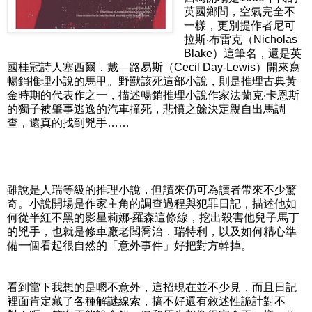
英國鄉間，空氣完全不
一樣，更別提作者尼可
拉斯‧布雷克（Nicholas
Blake）這筆名，還是英
國桂冠詩人塞西爾．戴—路易斯（Cecil Day-Lewis）開來寫
暢銷推理小說的馬甲。野獸該死這部小說，則是推理古典黃
金時期的代表作之一，描述暢銷推理小說作家法蘭克‧卡恩斯
的獨子被肇事逃逸的汽車撞死，悲憤之餘決定親自出馬調
查，還真的找到兇手……
雖說是人瑞等級的推理小說，但讀來仍可為讀者帶來不少驚
奇。小說開場是作家主角的調查過程與犯罪日記，描述他如
何從半紅不黑的影星莉娜‧羅森這條線，挖出殺害他兒子馬丁
的兇手，也就是修車廠老闆喬治．瑞特利，以及如何精心準
備一個看起很自然的「意外事件」好把對方幹掉。
看到當下我想的是嗯不意外，這招現在並不少見，而且日記
裡面肯定藏了各種解謎線索，搞不好還有敘述性詭計對不