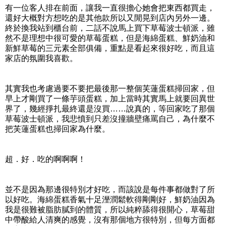
有一位客人排在前面，讓我一直很擔心她會把東西都買走，
還好大概對方想吃的是其他款所以又閒晃到店內另外一邊。
終於換我站到櫃台前，二話不說馬上買下草莓波士頓派，雖
然不是理想中很可愛的草莓蛋糕，但是海綿蛋糕、鮮奶油和
新鮮草莓的三元素全部俱備，重點是看起來很好吃，而且這
家店的氛圍我喜歡。
其實我也考慮過要不要把最後那一整個芙蓮蛋糕掃回家，但
早上才剛買了一條芋頭蛋糕，加上當時其實馬上就要回異世
界了，幾經掙扎最終還是沒買……說真的，等回家吃了那個
草莓波士頓派，我悲憤到只差沒撞牆壁痛罵自己，為什麼不
把芙蓮蛋糕也掃回家為什麼。
超．好．吃的啊啊啊！
並不是因為那邊很特別才好吃，而該說是每件事都做對了所
以好吃。海綿蛋糕香氣十足溼潤鬆軟得剛剛好，鮮奶油因為
我是很難被脂肪膩到的體質，所以純粹舔得很開心，草莓甜
中帶酸給人清爽的感覺，沒有那個地方很特別，但每方面都