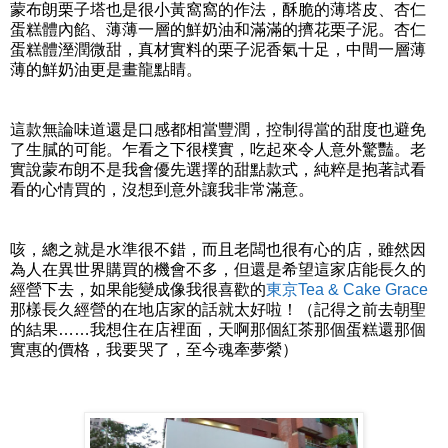
蒙布朗栗子塔也是很小黃窩窩的作法，酥脆的薄塔皮、杏仁
蛋糕體內餡、薄薄一層的鮮奶油和滿滿的擠花栗子泥。杏仁
蛋糕體溼潤微甜，真材實料的栗子泥香氣十足，中間一層薄
薄的鮮奶油更是畫龍點睛。
這款無論味道還是口感都相當豐潤，控制得當的甜度也避免
了生膩的可能。乍看之下很樸實，吃起來令人意外驚豔。老
實說蒙布朗不是我會優先選擇的甜點款式，純粹是抱著試看
看的心情買的，沒想到意外讓我非常滿意。
咳，總之就是水準很不錯，而且老闆也很有心的店，雖然因
為人在異世界購買的機會不多，但還是希望這家店能長久的
經營下去，如果能變成像我很喜歡的
東京Tea & Cake Grace
那樣長久經營的在地店家的話就太好啦！（記得之前去朝聖
的結果……我想住在店裡面，天啊那個紅茶那個蛋糕還那個
實惠的價格，我要哭了，至今魂牽夢縈）