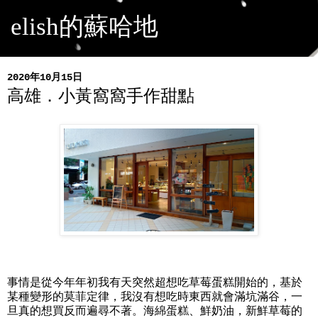
elish的蘇哈地
2020年10月15日
高雄．小黃窩窩手作甜點
事情是從今年年初我有天突然超想吃草莓蛋糕開始的，基於
某種變形的莫菲定律，我沒有想吃時東西就會滿坑滿谷，一
旦真的想買反而遍尋不著。海綿蛋糕、鮮奶油，新鮮草莓的