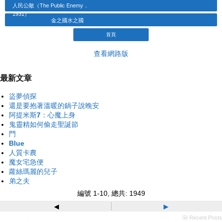
人民公敵（The Public Enemy．
1931）
金之國水之國
首頁
查看網路版
最新文章
盜夢偵探
還是要抱著溫暖的鍋子說晚安
阿提米斯7：心魔上身
鬼靈精如何偷走聖誕節
門
Blue
人質卡農
魔女宅急便
蘿絲瑪麗的兒子
弟之夫
編號 1-10, 總共: 1949
◂
▸
ⓦ Recent Posts