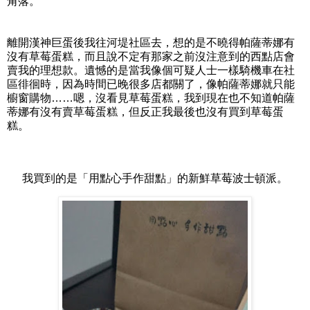
角落。
離開漢神巨蛋後我往河堤社區去，想的是不曉得帕薩蒂娜有
沒有草莓蛋糕，而且說不定有那家之前沒注意到的西點店會
賣我的理想款。遺憾的是當我像個可疑人士一樣騎機車在社
區徘徊時，因為時間已晚很多店都關了，像帕薩蒂娜就只能
櫥窗購物……嗯，沒看見草莓蛋糕，我到現在也不知道帕薩
蒂娜有沒有賣草莓蛋糕，但反正我最後也沒有買到草莓蛋
糕。
我買到的是「用點心手作甜點」的新鮮草莓波士頓派。