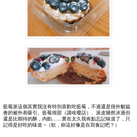
藍莓派這個其實我沒有特別喜歡吃藍莓，不過還是很外貌協
會的被外表吸引。藍莓很甜（講啥廢話）、派皮雖然冰過但
還是比期待的酥，內餡……實在太久我有點忘記味道了，只
記得是好吃的味道 ~（欸，妳這好像是在寫食記吧？）