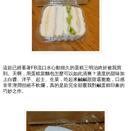
這款已經看著FB流口水心動很久的蛋糕三明治終於被我買
到。天啊，用蛋糕當麵包怎麼可以如此清爽？適度的甜味加
上白醬、洋芋、起士、生菜，吃起來鹹鹹甜甜還脆脆，口感
非常溼潤但絕不軟爛，真的是款完全顛覆我對鹹蛋糕印象的
巧妙之作。