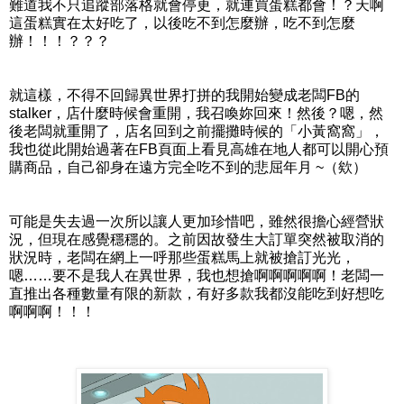
難道我不只追蹤部落格就會停更，就連買蛋糕都會！？天啊
這蛋糕實在太好吃了，以後吃不到怎麼辦，吃不到怎麼
辦！！！？？？
就這樣，不得不回歸異世界打拼的我開始變成老闆FB的
stalker，店什麼時候會重開，我召喚妳回來！然後？嗯，然
後老闆就重開了，店名回到之前擺攤時候的「小黃窩窩」，
我也從此開始過著在FB頁面上看見高雄在地人都可以開心預
購商品，自己卻身在遠方完全吃不到的悲屈年月 ~（欸）
可能是失去過一次所以讓人更加珍惜吧，雖然很擔心經營狀
況，但現在感覺穩穩的。之前因故發生大訂單突然被取消的
狀況時，老闆在網上一呼那些蛋糕馬上就被搶訂光光，
嗯……要不是我人在異世界，我也想搶啊啊啊啊啊！老闆一
直推出各種數量有限的新款，有好多款我都沒能吃到好想吃
啊啊啊！！！