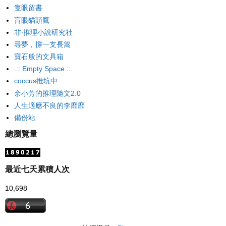
隻眼留書
盲眼貓頭鷹
非‧推理小說研究社
尋夢，撐一支長篙
寶石般的文具箱
.:: Empty Space ::.
coccus推坑中
余小芳的推理隨文2.0
人生適應不良的李靡靡
備份站
總瀏覽量
最近七天累積人次
10,698