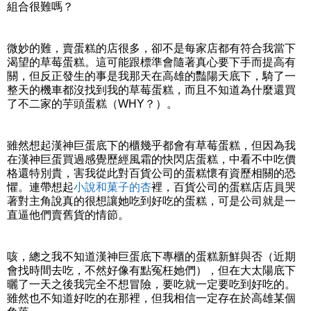
組合很難嗎？
微妙的難，賣蛋糕的店很多，卻不是每家店都有符合我當下
渴望的草莓蛋糕。這可能跟標準會隨著真心要下手而提高有
關，但反正發生的事是我那天在高雄的豔陽天底下，騎了一
整天的機車都沒找到我的草莓蛋糕，而且不知道為什麼還買
了不二家的芋頭蛋糕（WHY？）。
雖然想起漢神巨蛋底下的櫃幾乎都會有草莓蛋糕，但因為我
在漢神巨蛋買過感覺歷經風霜的快閃店蛋糕，中看不中吃價
格還特別貴，害我從此對百貨公司的蛋糕懷有資歷相關的恐
懼。連帶想起
小說和菓子的杏
裡，百貨公司的蛋糕店店員哭
著對主角說真的很想讓她吃到好吃的蛋糕，可是公司就是一
直逼他們賣舊貨的情節。
咳，總之我不知道漢神巨蛋底下專櫃的蛋糕新鮮與否（近期
會找時間去吃，不然好像有點冤枉她們），但在大太陽底下
曬了一天之後我完全不想冒險，要吃就一定要吃到好吃的。
雖然也不知道好吃的在那裡，但我相信一定存在於高雄某個