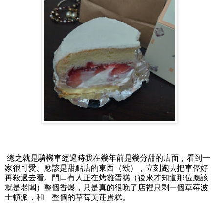
總之就是騎機車經過時我在幾年前是幾分甜的店面，看到一
家很可愛、應該是甜點店的東西（欸），立刻跑去把車停好
再殺過去看。門口有人正在烤雞蛋糕（後來才知道那位應該
就是老闆）整個香爆，只是真的很晚了店裡只剩一個草莓波
士頓派，和一整個的草莓芙蓮蛋糕。