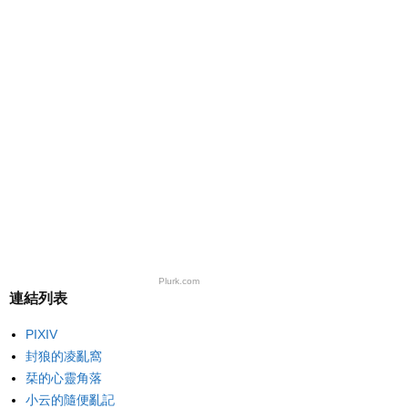
Plurk.com
連結列表
PIXIV
封狼的凌亂窩
栞的心靈角落
小云的隨便亂記