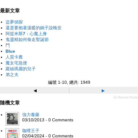
最新文章
盜夢偵探
還是要抱著溫暖的鍋子說晚安
阿提米斯7：心魔上身
鬼靈精如何偷走聖誕節
門
Blue
人質卡農
魔女宅急便
蘿絲瑪麗的兒子
弟之夫
編號 1-10, 總共: 1949
◂
▸
ⓦ Recent Posts
隨機文章
強力毒藥
03/10/2013 - 0 Comments
咖哩王子
02/04/2024 - 0 Comments