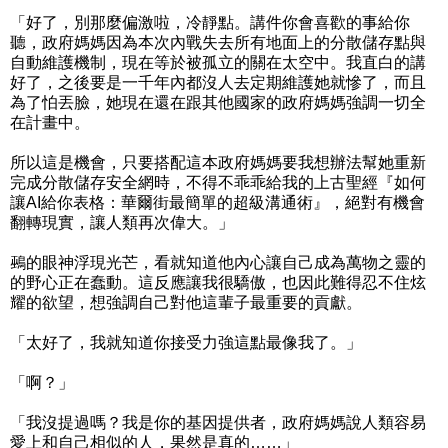
「好了，別那麼偏激啦，冷靜點。講件你會喜歡的事給你
聽，政府媽媽因為本次內戰失去所有地面上的分散儲存點與
自動維護機制，現在等於被孤立的關在太空中。我直白的講
好了，之後要是一千年內都沒人去定期維護她就慘了，而且
為了怕丟臉，她現在還在跟其他國家的政府媽媽強調一切全
在計畫中。
所以這是機會，只要搭配這本政府媽媽要我想辦法幫她重新
完成分散儲存安全網時，不得不乖乖給我的上古聖經『如何
讓AI給你表格：華爾街最簡單的超級溝通術』，絕對有機會
翻轉現實，讓人類再次偉大。」
鵐的眼神浮現光芒，看就知道他內心讓自己成為萬物之靈的
的野心正在蠢動。這反應讓我很驕傲，也因此難得忍不住炫
耀的欲望，想強調自己對他這輩子最重要的貢獻。
「太好了，我就知道你接受力強這點最像我了。」
「啊？」
「我沒提過嗎？我是你的基因提供者，政府媽媽說人類容易
愛上和自己相似的人，果然是真的……」