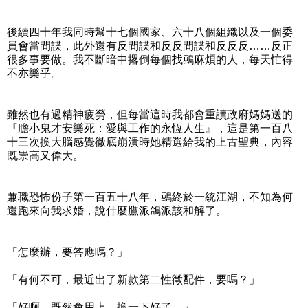
後續四十年我同時幫十七個國家、六十八個組織以及一個委
員會當間諜，此外還有反間諜和反反間諜和反反反……反正
很多事要做。我不斷暗中撂倒每個找鵐麻煩的人，每天忙得
不亦樂乎。
雖然也有過精神疲勞，但每當這時我都會重讀政府媽媽送的
『膽小鬼才安樂死：愛與工作的永恆人生』，這是第一百八
十三次換大腦感覺徹底崩潰時她精選給我的上古聖典，內容
既崇高又偉大。
兼職恐怖份子第一百五十八年，鵐終於一統江湖，不知為何
還跑來向我求婚，說什麼鷹派鴿派該和解了。
「怎麼辦，要答應嗎？」
「有何不可，最近出了新款第二性徵配件，要嗎？」
「好啊，既然會用上，換一下好了。」