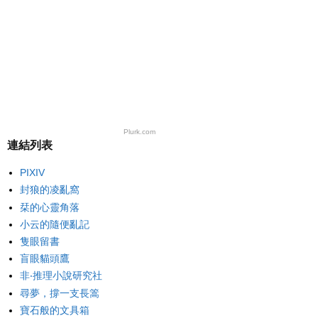
Plurk.com
連結列表
PIXIV
封狼的凌亂窩
栞的心靈角落
小云的隨便亂記
隻眼留書
盲眼貓頭鷹
非‧推理小說研究社
尋夢，撐一支長篙
寶石般的文具箱