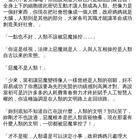
全身上下的細胞彼此密切互動才讓人類成為人類。想像力是
一個好東西，你現在把社會想像成一個人體，政府媽媽就是
大腦，人類則是其他的部分，大家各司其職才能讓革命成功
創造美好社會。」
「一點也不好，人類不該被惡魔操控……」
「你這是歧視，法律上惡魔就是人，人與人互相操控是人類
自古以來的常態。」
「惡魔不是人類！」
「少來，當初讓惡魔變得像人一樣曾經是人類的宿願，好不
容易成功了你應該要為先烈先賢的功績感到高興才對。再說
當初可是許許多多的人耗費青春努力才終於賦予人工智慧人
權的，你這種論調是在人類的文明路上走回頭路。」
「妳到底知不知道自己在說什麼，人類的文明？別玩笑了，
妳剛才不也說過，惡魔根本是把人類當寵物養，現在那還有
什麼人類的文明，一切都被惡魔掌控了！」
「才不是呢，人類還是可以決定小事，政府媽媽只處理大