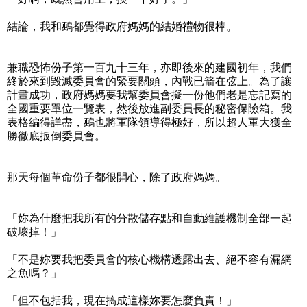
結論，我和鵐都覺得政府媽媽的結婚禮物很棒。
兼職恐怖份子第一百九十三年，亦即後來的建國初年，我們
終於來到毀滅委員會的緊要關頭，內戰已箭在弦上。為了讓
計畫成功，政府媽媽要我幫委員會擬一份他們老是忘記寫的
全國重要單位一覽表，然後放進副委員長的秘密保險箱。我
表格編得詳盡，鵐也將軍隊領導得極好，所以超人軍大獲全
勝徹底扳倒委員會。
那天每個革命份子都很開心，除了政府媽媽。
「妳為什麼把我所有的分散儲存點和自動維護機制全部一起
破壞掉！」
「不是妳要我把委員會的核心機構透露出去、絕不容有漏網
之魚嗎？」
「但不包括我，現在搞成這樣妳要怎麼負責！」