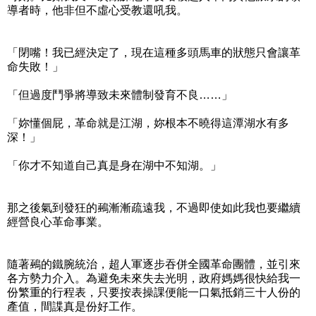
導者時，他非但不虛心受教還吼我。
「閉嘴！我已經決定了，現在這種多頭馬車的狀態只會讓革
命失敗！」
「但過度鬥爭將導致未來體制發育不良……」
「妳懂個屁，革命就是江湖，妳根本不曉得這潭湖水有多
深！」
「你才不知道自己真是身在湖中不知湖。」
那之後氣到發狂的鵐漸漸疏遠我，不過即使如此我也要繼續
經營良心革命事業。
隨著鵐的鐵腕統治，超人軍逐步吞併全國革命團體，並引來
各方勢力介入。為避免未來失去光明，政府媽媽很快給我一
份繁重的行程表，只要按表操課便能一口氣抵銷三十人份的
產值，間諜真是份好工作。