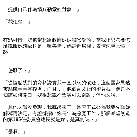
「提供自己作為情緒勒索的對象？」
「我拒絕！」
有點可惜，我還蠻想跟政府媽媽談戀愛的，當我正思考要怎
麼說服她殘缺也是一種美時，鵐走進房間，表情沈重又憤
怒。
「怎麼了？」
「從據點找到的資料證實我一直以來的懷疑，這個國家果然
被惡魔牢牢掌控著，而且，」他欲言又止的望著我，像是不
知該如何開口，我很想說不想講可以別說，但他又講。
「其他人還沒發現，我藏起來了，是否正式公佈我要先聽妳
解釋再決定。有證據指出妳長年為惡魔工作，那個暴虐無道
的第185任委員會總長就是妳，是真的嗎？」
「是啊。」