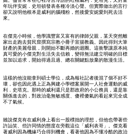
嬌。儘管常常在心裡冷言冷語的吐槽威利．史塔克，又對童
年玩伴安妮．史坦頓發表各種冷淡心聲。但實際做出的言行
卻又說明他根本是威利的腦殘粉，然後愛安妮愛到死去活
來。
在傑克小時候，他學識豐富又富有的律師父親，某天突然離
家出走跑去貧民窟撰寫宗教小冊子宣揚教義。因此得到大筆
財產的美麗母親，則開始不斷再婚的迴圈。這衝擊讓原本純
真可愛的小傑克對生活失去信賴，變得無法建立明確的目標
並加以追求，開始得過且過、總在關鍵點放棄的散漫生活。
這樣的他沒能拿到碩士學位，成為報社記者後混了個不好不
壞，卻也因此遇上正為興建小學標案展開一人社會運動的威
利．史塔克。那時的威利還只是郡政府的小公務員，還是靠
關係進去的，對政治毫無敏感度、傻裡傻氣的看起來完全成
不了氣候。
雖說傑克有在威利身上看出一股樸拙的理想，但他也帶著些
許訕笑、些許同情的態度在旁觀這位「威利表哥」。傑克看
著威利因為機緣巧合得到機會，看著他因為不懂冷酷的政治