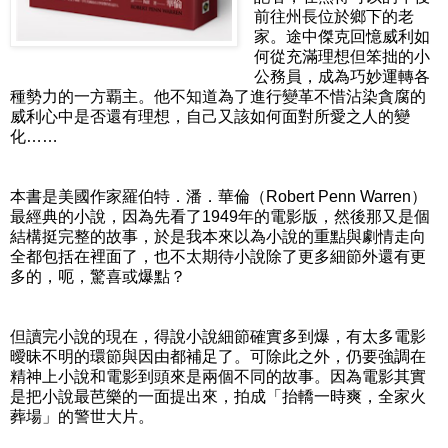
前往州長位於鄉下的老
家。途中傑克回憶威利如
何從充滿理想但笨拙的小
公務員，成為巧妙運轉各
種勢力的一方覇主。他不知道為了進行變革不惜沾染貪腐的
威利心中是否還有理想，自己又該如何面對所愛之人的變
化……
本書是美國作家羅伯特．潘．華倫（Robert Penn Warren）
最經典的小說，因為先看了1949年的電影版，然後那又是個
結構挺完整的故事，於是我本來以為小說的重點與劇情走向
全都包括在裡面了，也不太期待小說除了更多細節外還有更
多的，呃，驚喜或爆點？
但讀完小說的現在，得說小說細節確實多到爆，有太多電影
曖昧不明的環節與因由都補足了。可除此之外，仍要強調在
精神上小說和電影到頭來是兩個不同的故事。因為電影其實
是把小說最芭樂的一面提出來，拍成「抬轎一時爽，全家火
葬場」的警世大片。