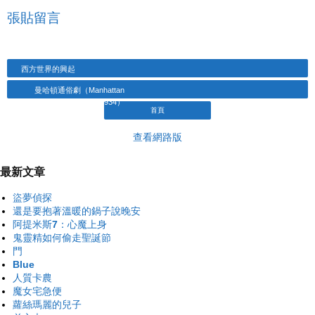
張貼留言
西方世界的興起
曼哈頓通俗劇（Manhattan
Melodrama，1934）
首頁
查看網路版
最新文章
盜夢偵探
還是要抱著溫暖的鍋子說晚安
阿提米斯7：心魔上身
鬼靈精如何偷走聖誕節
門
Blue
人質卡農
魔女宅急便
蘿絲瑪麗的兒子