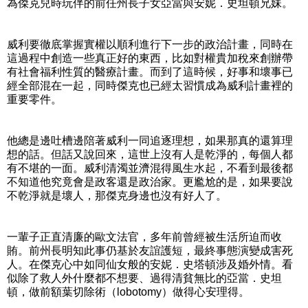
為傑克兒時玩伴的前任州長子女亞當與安妮．史坦頓兄妹。
威利要徹底掌握實權以順利進行下一步的政治計畫，同時在
這過程中創造一些真正好的東西，比如對權貴加稅來創辦帶
有社會福利性質的醫療計畫。而到了這時候，好事和壞事已
經全部混在一起，同時傑克也已經太習慣成為威利計畫裡的
重要零件。
他總是邊吐槽邊陪著威利一同追逐理想，如果那真的還算理
想的話。但話又說回來，這世上沒有人是乾淨的，每個人都
有不堪的一面。威利清濁並濟混得風生水起，不看到最後都
不知道他究竟會是政客還是政治家。更尷尬的是，如果要說
不乾淨就是壞人，那傑克身邊也沒有好人了。
一輩子正直清廉的歐文法官，多年前曾經被生活所迫而收
賄。前州長明知此事仍基於友誼護短，最終事態演變成害死
人。在傑克心中如同仙女般的安妮．史塔頓涉及婚外情。看
似除了救人外什麼都不想要、過得清貧無比的亞當．史坦
頓，做前額葉切除術（lobotomy）做得心安理得。