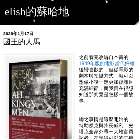
elish的蘇哈地
2020年1月17日
國王的人馬
之前看完改編自本書的
1949年版的電影當代奸雄
後蠻喜歡的，但從電影的
劇本與拍攝方式，就可以
想像小說一定更加複雜且
充滿細節，而我實在很想
知道那究竟是怎樣一個故
事。
總之事情是這麼開始的，
特助傑克與州長威利．史
塔克全家外帶一大堆官員
記者，在熱得可以的午後