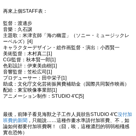
再來上個STAFF表：
監督：渡邊步
音樂：久石譲
主題歌：米津玄師「海の幽霊」（ソニー・ミュージックレ
ーベルズ）[4]
キャラクターデザイン・総作画監督・演出：小西賢一
美術監督：木村真二[1]
CGI監督：秋本賢一郎[1]
色彩設計：伊東美由樹[1]
音響監督：笠松広司[1]
プロデューサー：田中栄子[1]
助成：文化庁文化芸術振興費補助金（国際共同製作映画）
配給：東宝映像事業部[1]
アニメーション制作：STUDIO 4℃[5]
最後，前陣子看見海獸之子工作人員狀告STUDIO 4℃
沒付加
班費的新聞
，只能說……這種作畫水準請付加班費、不，如
論如何都要付加班費啊！（囧，唉，這種濃烈的弱弱相殘感
實在恐怖）