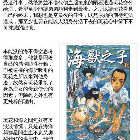
受這件事，然後將並不惜代價血腥搶來的隕石透過琉花交付
給海，希望至少能讓弟弟順利走到最後。之所以讓琉花看見
自己的終末，我想也是空最後的任性，既然原始的期待無法
達成，那至少也要在能以人類身分活下去的琉花心中留下不
可抹滅的記憶。
本能派的海不像空思考
得那麼多，他就是照著
自己的感情隨性行動，
而被這樣的海所吸引的
琉花之所以來到他身
邊，故然有琉花承接了
身為海女的母親使命的
因素，但除此之外也有
更純粹的理由。
琉花和海之間無疑有著
淡淡情愫，只是在海洋
與群星間生生不息又奧
秘難解的洪流中，他們