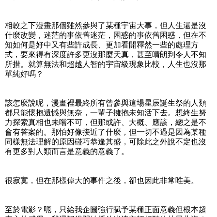
相較之下漫畫那個雖然參與了某種宇宙大事，但人生還是沒
什麼改變，迷茫的事依舊迷茫，困惑的事依舊困惑，但在不
知如何是好中又有些許成長、更加看開釋然一些的處理方
式，要來得有深度許多更沒那麼天真，甚至晴朗到令人不知
所措。就算無法和超越人智的宇宙級現象比較，人生也沒那
單純好嗎？
該怎麼說呢，漫畫裡最終所有曾參與這場星辰誕生祭的人類
都只能懷抱遺憾與無奈，一輩子擁抱未知活下去。想終生努
力探索真相也未嚐不可，但那或許、大概、應該，總之是不
會有答案的。那怕好像接近了什麼，但一切不過是因為某種
同樣無法理解的原因碰巧恭逢其盛，可除此之外說不定也沒
有更多對人類而言是意義的意義了。
很寂寞，但在那樣偉大的事件之後，卻也因此非常唯美。
至於電影？呃，只給我企圖強行賦予某種正面意義但根本超