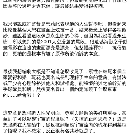
成幼兒的海讓他進入轉化階段，但最終究竟轉化出了什麼也
因為整段過程太過花俏，讓最終結果變得很模糊。
我只能說或許監督是想藉此表現他的人生哲學吧，但看起來
比較像某個人想在畫面上炫技一番，結果概念上變得各種微
妙。雖說看過這段像是永生樹的心得，但因為我沒看過永生
樹，所以想到的是2001太空漫遊的尾段。很遺憾海獸之子動
畫電影在這邊的畫面漂亮是漂亮，但整體詮釋卻……挺俗氣
的，更糟的是根本背離了原作所欲傾訴的本意。
最後我想編劇大概是不知道怎麼收尾了，索性在結尾來個全
家變得和樂、琉花也莫名成長到理解了生命的意義、有辦法
或至少有心理餘裕與他人和諧相處、能釋懷的與之前幹架的
手球隊員和解，然後莫名冒出一個約定知曉了什麼東東
的……啥會啦！？
這究竟是想強調人性光明面、尊重與順應的美好與重要，甚
至到了可以影響宇宙的程度呢？（失控的正向思考？）還是
想強調在大冒險中，從反抗到順應宇宙流向的琉花得到某種
了悟呢？我不確定，反正很莫名其妙就是了。