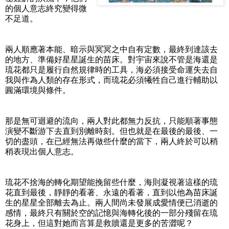
的個人意志終究變得微
不足道。
兩人順應著本能、暗示與冥冥之中自有定數，最終到達該去
的地方、準備好星星誕生的苗床。對宇宙來說不管是海還是
琉花都只是履行自然規律時的工具，海必須接受命運失去自
我與作為人類的存在形式，而琉花必須犧牲自己進行輔助以
圓滿環境與條件。
那是無可迴避的流向，兩人對此都無力反抗，只能順著事態
演變不斷游下去直到別離時刻。但也就是在最後的最後、一
切的盡頭，在已經無法再做些什麼的當下，兩人終於可以稍
稍表現出個人意志。
琉花不捨海的轉化期望能挽留些什麼，海則凝視著這樣的琉
花直到最後，靜靜的看著、永遠的看著，直到以他為苗床誕
生的星星全部離去為止。兩人間尚未發展成愛情便已消逝的
感情，最終只有關於空的記憶與海轉化後的一部分殘留在琉
花身上，但這對她而言算是救贖還是更多的苦澀呢？