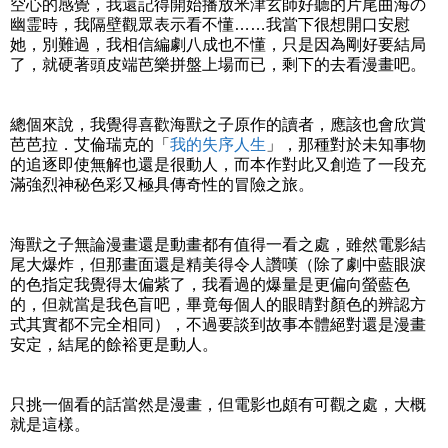
空心的感覺，我還記得開始播放米津玄師好聽的片尾曲海の
幽霊時，我隔壁觀眾表示看不懂……我當下很想開口安慰
她，別難過，我相信編劇八成也不懂，只是因為剛好要結局
了，就硬著頭皮端芭樂拼盤上場而已，剩下的去看漫畫吧。
總個來說，我覺得喜歡海獸之子原作的讀者，應該也會欣賞
芭芭拉．艾倫瑞克的「
我的失序人生
」，那種對於未知事物
的追逐即使無解也還是很動人，而本作對此又創造了一段充
滿強烈神秘色彩又極具傳奇性的冒險之旅。
海獸之子無論漫畫還是動畫都有值得一看之處，雖然電影結
尾大爆炸，但那畫面還是精美得令人讚嘆（除了劇中藍眼淚
的色指定我覺得太偏紫了，我看過的爆量是更偏向螢藍色
的，但就當是我色盲吧，畢竟每個人的眼睛對顏色的辨認方
式其實都不完全相同），不過要談到故事本體絕對還是漫畫
安定，結尾的餘裕更是動人。
只挑一個看的話當然是漫畫，但電影也頗有可觀之處，大概
就是這樣。