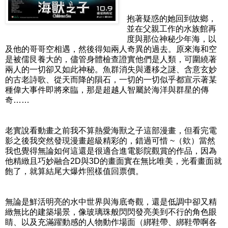
抱著疑惑的她回到故鄉，
並在父親工作的水族館再
度與那位神秘少年海，以
及他的哥哥空相遇，然後得知兩人奇異的過去。原來海和空
是被儒艮養大的，儘管身體檢查證實他們是人類，可圍繞著
兩人的一切卻又如此神秘。魚群消失與遷移之謎、含意玄妙
的古老詩歌、從天而降的隕石，一切的一切似乎都宣示著某
種偉大事件即將來臨，那是超越人智屬於海洋與群星的傳
奇……
老實說看動畫之前我不算熱愛海獸之子這部漫畫，但看完電
影之後我突然發現漫畫超級精彩的，錯過可惜 ~（欸）當然
我也覺得無論如何這還是很適合進電影院觀賞的作品，因為
他精緻且巧妙融合2D與3D的畫面實在無比唯美，光看畫面就
飽了，就算結尾大爆炸照樣值回票價。
無論是鮮活明亮的水中世界與海底奇觀，還是低調中卻又精
緻無比的建築場景，像玻璃珠般閃閃發亮美到不行的角色眼
睛、以及充滿躍動感的人物動作場面（綁鞋帶、綁鞋帶啊各