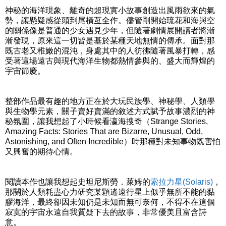
神秘的海洋現象、離奇的超現實小故事創造出風雨欲來的氣
勢，讓懸疑感從頭到尾橫亙全作。儘管剛開始琉花和海與空
的關係像是普通的少女遇見少年，但隨著劇情展開讀者將漸
漸發現，原來這一切皆是基於某種天地無情的傳承。面對那
既古老又稚嫩的混沌，身處其中的人彷彿隨著風暴打轉，感
受著這場遠古與現代海洋生物都熱情參與的、盛大而輝煌的
宇宙節慶。
整部作品最有趣的地方正在於大玩民族學、神秘學、人類學
與生物學元素，關子賣好賣滿的敘述方式賦予故事濃烈的神
秘氛圍，讓我想起了小時候看瀛海搜奇（Strange Stories,
Amazing Facts: Stories That are Bizarre, Unusual, Odd,
Astonishing, and Often Incredible）時那種對未知事物既害怕
又興奮的期待心情。
閱讀本作也讓我想起史坦尼斯勞．萊姆的
索拉力星(Solaris)
，
那關於人類耗盡心力研究某顆遙遠行星上似乎無所不能的黏
膠海洋，最終卻因未知仍是未知而無可奈何，不得不在這個
寂寞的宇宙永遠自我質疑下去的故事，非常優美且富含詩
意。