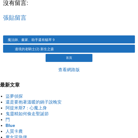
沒有留言:
張貼留言
魔法師、畫家、助手還有貓琴 9
邊境的老騎士(2) 新生之森
首頁
查看網路版
最新文章
盜夢偵探
還是要抱著溫暖的鍋子說晚安
阿提米斯7：心魔上身
鬼靈精如何偷走聖誕節
門
Blue
人質卡農
魔女宅急便