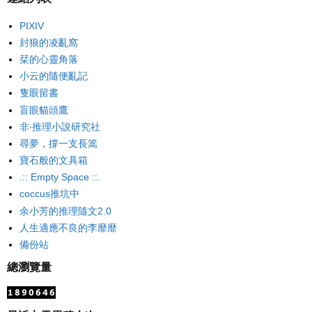
PIXIV
封狼的凌亂窩
栞的心靈角落
小云的隨便亂記
隻眼留書
盲眼貓頭鷹
非‧推理小說研究社
尋夢，撐一支長篙
寶石般的文具箱
.:: Empty Space ::.
coccus推坑中
余小芳的推理隨文2.0
人生適應不良的李靡靡
備份站
總瀏覽量