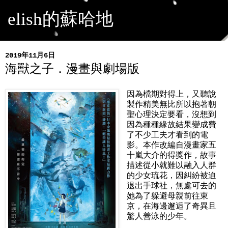
elish的蘇哈地
2019年11月6日
海獸之子．漫畫與劇場版
因為檔期對得上，又聽說
製作精美無比所以抱著朝
聖心理決定要看，沒想到
因為種種緣故結果變成費
了不少工夫才看到的電
影。本作改編自漫畫家五
十嵐大介的得獎作，故事
描述從小就難以融入人群
的少女琉花，因糾紛被迫
退出手球社，無處可去的
她為了躲避母親前往東
京，在海邊邂逅了奇異且
驚人善泳的少年。