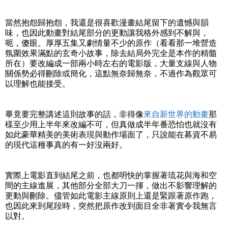
當然抱怨歸抱怨，我還是很喜歡漫畫結尾留下的遺憾與韻
味，也因此動畫對結尾部分的更動讓我格外感到不解與，
呃，傻眼。厚厚五集又劇情量不少的原作（看看那一堆營造
氛圍效果滿點的玄奇小故事，除去結局外完全是本作的精髓
所在）要改編成一部兩小時左右的電影版，大量支線與人物
關係勢必得刪除或簡化，這點無奈歸無奈，不過作為觀眾可
以理解也能接受。
畢竟要完整講述這則故事的話，非得像
來自新世界的動畫
那
樣至少用上半年來改編不可，但真做成半年番恐怕也就沒有
如此豪華精美的美術表現與動作場面了，只說能在募資不易
的現代這種事真的有一好沒兩好。
實際上電影直到結尾之前，也都明快的掌握著琉花與海和空
間的主線進展，其他部分全部大刀一揮，做出不影響理解的
更動與刪除。儘管如此電影主線原則上還是緊跟著原作跑，
也因此來到尾段時，突然把原作改到面目全非著實令我無言
以對。