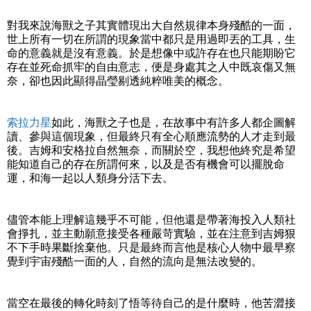
對我來說海獸之子其實體現出大自然規律本身殘酷的一面，
世上所有一切在所謂的現象當中都只是用過即丟的工具，生
命的意義就是沒有意義。於是想像中或許存在也只能期盼它
存在並死命抓牢的自由意志，便是身處其之人中既哀傷又無
奈，卻也因此顯得晶瑩剔透純粹唯美的概念。
索拉力星
如此，海獸之子也是，在故事中有許多人都企圖解
讀、參與這個現象，但最終只有全心順應流勢的人才走到最
後。吉姆和安格拉自然無奈，而關於空，我想他終究是希望
能知道自己的存在所謂何來，以及是否有機會可以擺脫命
運，和海一起以人類身分活下去。
儘管本能上理解這幾乎不可能，但他還是帶著海投入人類社
會掙扎，並主動願意接受各種嚴苛實驗，並在注意到吉姆狠
不下手時果斷捨棄他。只是最終而言他是核心人物中最早察
覺到宇宙殘酷一面的人，自然的流向是無法改變的。
當空在最後的轉化時刻了悟等待自己的是什麼時，他苦澀接