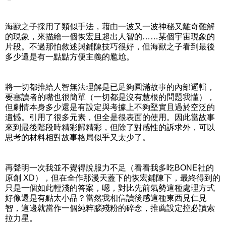
海獸之子採用了類似手法，藉由一波又一波神秘又離奇難解
的現象，來描繪一個恢宏且超出人智的……某個宇宙現象的
片段。不過那怕敘述與鋪陳技巧很好，但海獸之子看到最後
多少還是有一點點方便主義的尷尬。
將一切都推給人智無法理解是已足夠圓滿故事的內部邏輯，
要塞讀者的嘴也很簡單（一切都是沒有慧根的問題我懂），
但劇情本身多少還是有設定與考據上不夠堅實且過於空泛的
遺憾。引用了很多元素，但全是很表面的使用。因此當故事
來到最後階段時精彩歸精彩，但除了對感性的訴求外，可以
思考的材料相對故事格局似乎又太少了。
再聲明一次我並不覺得說服力不足（看看我多吃BONE社的
原創 XD），但在全作那漫天蓋下的恢宏鋪陳下，最終得到的
只是一個如此輕淺的答案，嗯，對比先前氣勢這種處理方式
好像還是有點太小品？當然我相信讀後感這種東西見仁見
智，這邊就當作一個純粹腦殘粉的碎念，推薦設定控必讀索
拉力星。