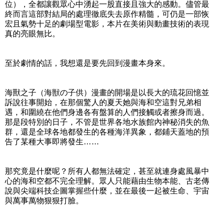
位），全都讓觀眾心中湧起一股直接且強大的感動。儘管最
終而言這部對結局的處理徹底失去原作精髓，可仍是一部恢
宏且氣勢十足的劇場型電影，本片在美術與動畫技術的表現
真的亮眼無比。
至於劇情的話，我想還是要先回到漫畫本身來。
海獸之子（海獣の子供）漫畫的開場是以長大的琉花回憶並
訴說往事開始，在那個驚人的夏天她與海和空這對兄弟相
遇，和圍繞在他們身邊各有盤算的人們接觸或者擦身而過。
那是段特別的日子，不管是世界各地水族館內神秘消失的魚
群，還是全球各地都發生的各種海洋異象，都鋪天蓋地的預
告了某種大事即將發生……
那究竟是什麼呢？所有人都無法確定，甚至就連身處風暴中
心的海和空都不完全理解。眾人只能藉由生物本能、古老傳
說與尖端科技企圖掌握些什麼，並在最後一起被生命、宇宙
與萬事萬物狠狠打臉。