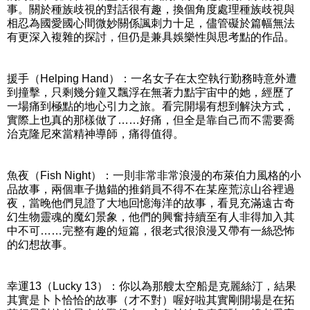
事。關於種族歧視的對話很有趣，換個角度處理種族歧視與
相忍為國愛國心間微妙關係諷刺力十足，儘管礙於篇幅無法
有更深入複雜的探討，但仍是兼具娛樂性與思考點的作品。
援手（Helping Hand）：一名女子在太空執行勤務時意外遭
到撞擊，只剩幾分鐘又飄浮在無著力點宇宙中的她，經歷了
一場痛到極點的地心引力之旅。看完開場有想到解決方式，
實際上也真的那樣做了……好痛，但全是靠自己而不需要喬
治克隆尼來當精神導師，痛得值得。
魚夜（Fish Night）：一則非常非常浪漫的布萊伯力風格的小
品故事，兩個車子拋錨的推銷員不得不在某座荒涼山谷裡過
夜，當晚他們見證了大地回憶海洋的故事，看見充滿遠古奇
幻生物靈魂的魔幻景象，他們的興奮持續至有人非得加入其
中不可……完整有趣的短篇，很老式很浪漫又帶有一絲恐怖
的幻想故事。
幸運13（Lucky 13）：你以為那艘太空船是克麗絲汀，結果
其實是卜卜恰恰的故事（才不對）喔好啦其實剛開場是在拓