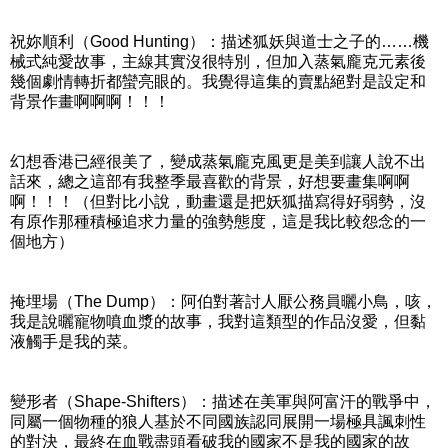
祝妳順利（Good Hunting）：描述狐妖與道士之子的……機
械式純愛故事，主線其實沒很特別，但加入蒸氣龐克元素後
幾個劇情轉折都蠻亮眼的。我覺得這集的賣點絕對是設定和
背景作畫啊啊啊！！！
幻想香港已經很美了，變成蒸氣龐克風更是美到讓人說不出
話來，總之這部有我整季最喜歡的背景，好想要畫集啊啊
啊！！！（但對比小說，動畫還是把妖狐描寫得好弱勢，沒
有原作那種積極追求力量的強勢態度，這是我比較怨念的一
個地方）
掩埋場（The Dump）：阿伯對著討人厭公務員曬小鳥，咳，
我是說曬寵物噴血漿的故事，我對這類型的作品沒愛，但黏
液觸手是我的菜。
變形者（Shape-Shifters）：描述在美軍與阿富汗的戰爭中，
同屬一個物種的狼人基於不同國族認同展開一場極具諷刺性
的對決，最終在血戰盡頭看破我的國家不是我的國家的故