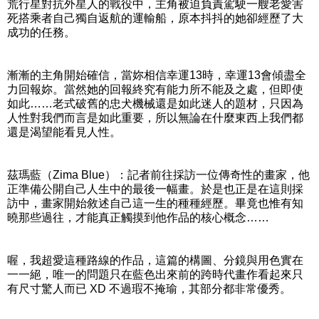
荒行星對抗外星人的戰役中，主角被迫負責駕駛一艘老愛害
死搭乘者自己獨自返航的運輸船，原本抖抖的她卻經歷了大
成功的任務。
漸漸的主角開始確信，當妳相信幸運13時，幸運13會傾盡全
力回報妳。當然她的回報終究有能力所不能及之處，但即使
如此……老式破舊的忠犬機械還是如此迷人的題材，只因為
人性對我們而言是如此重要，所以無論在什麼東西上我們都
還是渴望能看見人性。
茲瑪藍（Zima Blue）：記者前往採訪一位傳奇性的畫家，他
正準備公開自己人生中的最後一幅畫。於是也正是在這則採
訪中，畫家開始敘述自己這一生的種種經歷。畢竟也惟有知
曉那些過往，才能真正觸摸到他作品的核心概念……
喔，我超愛這種路線的作品，這篇的構圖、分鏡與用色實在
一一絕，唯一的問題只在藍色出來前的跨時代畫作看起來只
有尺寸驚人而已 XD 不過瑕不掩瑜，其部分都非常優秀。