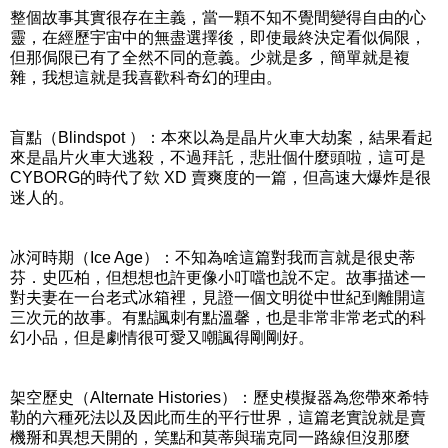
整個故事其實很存在主義，當一顆不知不覺間變得自由的心
靈，在經歷宇宙中的無盡選擇後，即使最終決定看似侷限，
但那侷限已有了全然不同的意義。少就是多，簡單就是複
雜，我想這就是我喜歡科奇幻的理由。
盲點（Blindspot ）：本來以為是晶片火車大劫案，結果看起
來是晶片火車大逃殺，不過拜託，悲壯個什麼頭啦，這可是
CYBORG的時代了欸 XD 賣爽度的一篇，但高速大爆炸是很
迷人的。
冰河時期（Ice Age）：不知為啥這篇對我而言就是很史蒂
芬．史匹柏，但想想也許更像小叮噹也說不定。故事描述一
對夫妻在一台老式冰箱裡，見證一個文明從中世紀到離開這
三次元的故事。有點諷刺有點溫馨，也是非常非常老式的科
幻小品，但是劇情很可愛又嘲諷得剛剛好。
架空歷史（Alternate Histories）：歷史模擬器為您帶來希特
勒的六種死法以及因此而生的平行世界，這篇老實說就是賣
機掰和異想天開的，笑點和莫蒂與瑞克同一路線但沒那麼