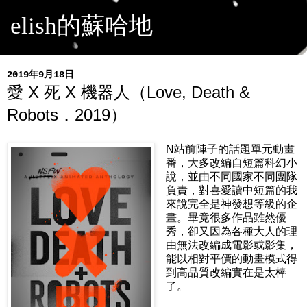
elish的蘇哈地
2019年9月18日
愛 X 死 X 機器人（Love, Death &
Robots．2019）
N站前陣子的話題單元動畫
番，大多改編自短篇科幻小
說，並由不同國家不同團隊
負責，對喜愛讀中短篇的我
來說完全是神發想等級的企
畫。畢竟很多作品雖然優
秀，卻又因為各種大人的理
由無法改編成電影或影集，
能以相對平價的動畫模式得
到高品質改編實在是太棒
了。