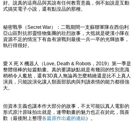
好。說真的這商品與其說有任何教育意義，倒不如說是互動
式搞笑電子小說，還有點沒品的那種。
秘密戰爭（Secret War）：二戰期間一支蘇聯軍隊在西伯利
亞山區對抗邪靈怪物集團的壯烈故事，大抵就是硬漢小隊在
資源不足的情況下有血有淚戰到最後一兵一卒的光輝故事，
執行得很好。
愛 X 死 X 機器人（Love, Death & Robots，2019）第一季是
整體很棒的短篇動畫。真的要講缺點就是有幾回的性別意識
稍稍令人尷尬，還有3D真人無論再怎麼精緻還是比不上真人
演員，只能說演化讓人類面部肌肉與判讀表情的能力都很強
大。
但資本主義也讓本作大部分的故事，不太可能以真人電影的
形式原汁原味拍出就是，連帶動畫的魅力也正在於此，我喜
歡（最後附上整理
各篇原作出處的連結
）。