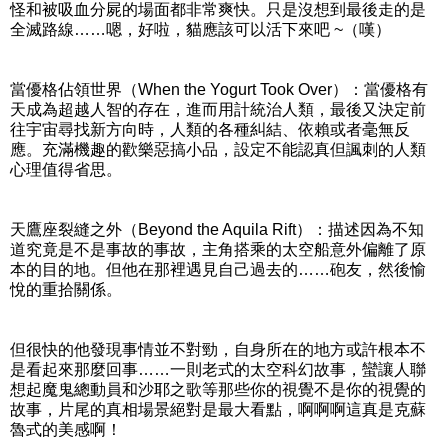
怪和被吸血分屍的場面都非常爽快。只是沒想到最後走的是
全滅路線……嗯，好啦，貓應該可以活下來吧 ~（嘆）
當優格佔領世界（When the Yogurt Took Over）：當優格有
天成為超越人智的存在，進而用計統治人類，最後又決定前
往宇宙尋找新方向時，人類的各種糾結、依賴或者毫無反
應。充滿機趣的歡樂惡搞小品，設定不能認真但諷刺的人類
心理值得省思。
天鷹座裂縫之外（Beyond the Aquila Rift）：描述因為不知
道究竟是不是事故的事故，主角搭乘的太空船意外偏離了原
本的目的地。但他在那裡遇見自己過去的……砲友，然後愉
悅的重拾關係。
但很快的他發現事情並不對勁，自身所在的地方或許根本不
是看起來那麼回事……一則老式的太空科幻故事，蠻讓人聯
想起魔鬼總動員和沙耶之歌等那些你的視覺不是你的視覺的
故事，片尾的真相場景絕對是最大看點，啊啊啊這真是克蘇
魯式的美感啊！