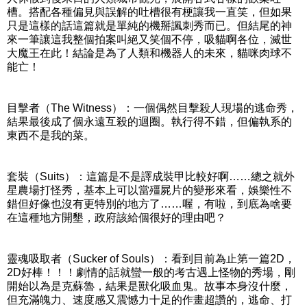
槽。搭配各種偏見與誤解的吐槽很有梗讓我一直笑，但如果
只是這樣的話這篇就是單純的機掰諷刺秀而已。但結尾的神
來一筆讓這我整個拍案叫絕又笑個不停，吸貓啊各位，滅世
大魔王在此！結論是為了人類和機器人的未來，貓咪肉球不
能亡！
目擊者（The Witness）：一個偶然目擊殺人現場的逃命秀，
結果最後成了個永遠互殺的迴圈。執行得不錯，但偏執系的
東西不是我的菜。
套裝（Suits）：這篇是不是譯成裝甲比較好啊……總之就外
星農場打怪秀，基本上可以當殭屍片的變形來看，娛樂性不
錯但好像也沒有更特別的地方了……喔，有啦，到底為啥要
在這種地方開墾，政府該給個很好的理由吧？
靈魂吸取者（Sucker of Souls）：看到目前為止第一篇2D，
2D好棒！！！劇情的話就蠻一般的考古遇上怪物的秀場，剛
開始以為是克蘇魯，結果是獸化吸血鬼。故事本身沒什麼，
但充滿魄力、速度感又震憾力十足的作畫超讚的，逃命、打