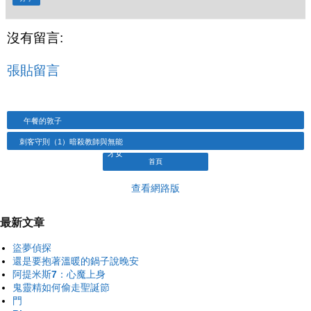
沒有留言:
張貼留言
午餐的敦子
刺客守則（1）暗殺教師與無能
才女
首頁
查看網路版
最新文章
盜夢偵探
還是要抱著溫暖的鍋子說晚安
阿提米斯7：心魔上身
鬼靈精如何偷走聖誕節
門