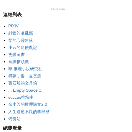
Plurk.com
連結列表
PIXIV
封狼的凌亂窩
栞的心靈角落
小云的隨便亂記
隻眼留書
盲眼貓頭鷹
非‧推理小說研究社
尋夢，撐一支長篙
寶石般的文具箱
.:: Empty Space ::.
coccus推坑中
余小芳的推理隨文2.0
人生適應不良的李靡靡
備份站
總瀏覽量