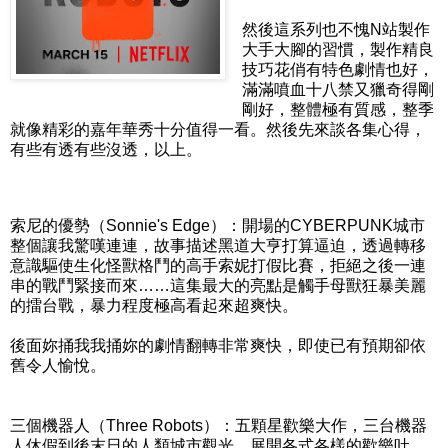
然後這系列也不愧N站製作
大手大腳的習慣，製作精良
技巧花俏有特色劇情也好，
滿滿噴血十八禁又獵奇得剛
剛好，整體極有質感，整季
就像精彩的嘉年華秀十分值得一看。然後先來談各集心得，
有些有透有些沒透，以上。
索尼的優勢（Sonnie's Edge）：開場的CYBERPUNK城市
整個讓我驚嘆連連，故事描述黑道大亨打算逼迫，透過轉移
意識驅使生化怪獸格鬥的高手索妮打假比賽，拒絕之後一連
串的戰鬥緊接而來……這集最大的亮點是觸手母獸狂暴美麗
的擂台戰，暴力程度極高看起來超爽快。
後面妳捅我我捅妳的劇情翻轉非常爽快，即使已有預期卻依
舊令人愉悅。
三個機器人（Three Robots）：五顆星歡樂大作，三台機器
人休假到後末日的人類城市觀光，展開各式各樣的歡樂吐