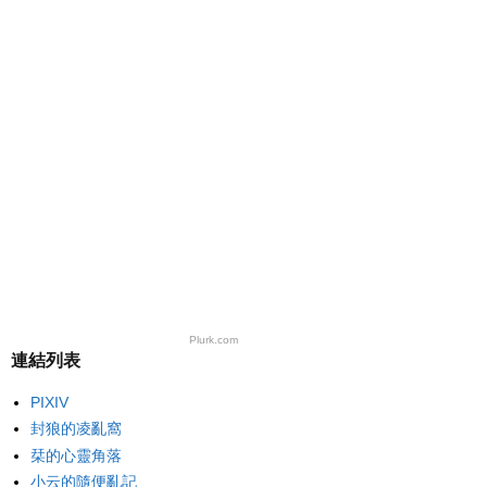
Plurk.com
連結列表
PIXIV
封狼的凌亂窩
栞的心靈角落
小云的隨便亂記