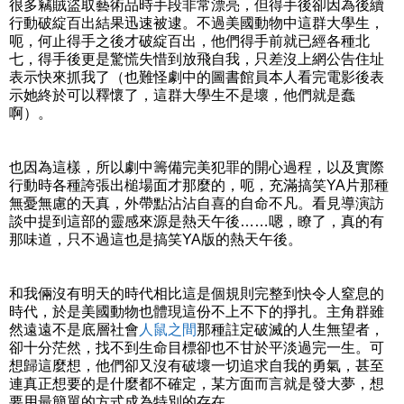
很多竊賊盜取藝術品時手段非常漂亮，但得手後卻因為後續
行動破綻百出結果迅速被逮。不過美國動物中這群大學生，
呃，何止得手之後才破綻百出，他們得手前就已經各種北
七，得手後更是驚慌失惜到放飛自我，只差沒上網公告住址
表示快來抓我了（也難怪劇中的圖書館員本人看完電影後表
示她終於可以釋懷了，這群大學生不是壞，他們就是蠢
啊）。
也因為這樣，所以劇中籌備完美犯罪的開心過程，以及實際
行動時各種誇張出槌場面才那麼的，呃，充滿搞笑YA片那種
無憂無慮的天真，外帶點沾沾自喜的自命不凡。看見導演訪
談中提到這部的靈感來源是熱天午後……嗯，瞭了，真的有
那味道，只不過這也是搞笑YA版的熱天午後。
和我倆沒有明天的時代相比這是個規則完整到快令人窒息的
時代，於是美國動物也體現這份不上不下的掙扎。主角群雖
然遠遠不是底層社會
人鼠之間
那種註定破滅的人生無望者，
卻十分茫然，找不到生命目標卻也不甘於平淡過完一生。可
想歸這麼想，他們卻又沒有破壞一切追求自我的勇氣，甚至
連真正想要的是什麼都不確定，某方面而言就是發大夢，想
要用最簡單的方式成為特別的存在。