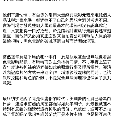
他們平庸怯懦，有自覺的引用大量經典電影元素來襯托個人
品味與計畫水準，卻遮掩不了自己的思想空洞與考慮不周。
實際到場才發現整組人馬連最基本的環節都沒有認真確定
過，只妄想得一口好搶劫。於是隨著計畫執行走調得越來越
嚴重，而他們又必須真正面對來自拍賣公司與執法人員的專
業檢視時，黑色電影的破滅基調自然而然開始浮現。
當然這畢竟是平庸的犯罪事件，於是觀眾甚至也無法像看黑
色電影時那樣，有時轉而對主角抱持同情。不，事實上這群
青年就連被抓補的過程都如此的照章行事又理所當然。導演
以類記錄片的方式來串連全作，增添後設趣味的同時，也讓
觀眾拉開和角色的距離，不是完全無法同理卻也保留了批判
意識。
最終彷彿述說了這是個庸俗的時代，美國夢的性質已淪為白
日夢，連追求茁越的渴望都顯得如此半調子。到最後就連不
特別有意義的殘渣都還有榨取的價值，您瞧瞧，這可不是拍
成了電影嗎？我想空虛與茫然正是本片主軸，也是橫亙當代