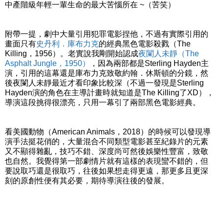
中產階級年輕一輩生命的最大苦惱所在 ~（苦笑）
附帶一提，劇中大量引用犯罪電影捏他，不過有實際引用的
畫面只有
史丹利．庫布力克
的經典黑色電影殺戮（The
Killing，1956）。老實說我剛開始認成
夜闌人未靜（The
Asphalt Jungle，1950）
，因為兩部都是Sterling Hayden主
演，引用的這幕還是庫布力克致敬約翰．休斯頓的分鏡，然
後夜闌人未靜最近才看印象比較深（不過一發現是Sterling
Hayden演的角色在主導計畫時就知道是The Killing了XD），
導演這段挑得很漂亮，只用一幕引了兩部黑色電影經典。
看美國動物（American Animals，2018）的時候可以發現導
演手法挺花俏的，大量混合不同類型電影甚至紀錄片的元素
又不顯得雜亂，技巧不錯、深度尚可然後娛樂性豐富，致敬
也自然。我覺得第一部劇情片就有這樣的表現蠻不錯的，但
要說取巧還是很取巧，往後如果想走得更遠，那更多且更深
刻的原創性便有其必要，期待導演往後的發展。