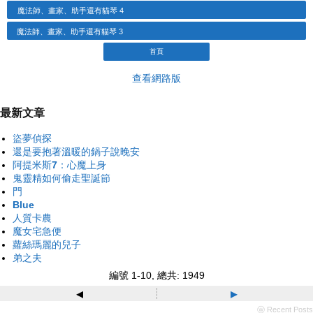
魔法師、畫家、助手還有貓琴 4
魔法師、畫家、助手還有貓琴 3
首頁
查看網路版
最新文章
盜夢偵探
還是要抱著溫暖的鍋子說晚安
阿提米斯7：心魔上身
鬼靈精如何偷走聖誕節
門
Blue
人質卡農
魔女宅急便
蘿絲瑪麗的兒子
弟之夫
編號 1-10, 總共: 1949
◂
▸
ⓦ Recent Posts