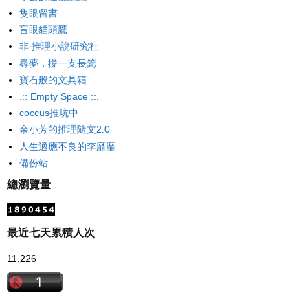
隻眼留書
盲眼貓頭鷹
非‧推理小說研究社
尋夢，撐一支長篙
寶石般的文具箱
.:: Empty Space ::.
coccus推坑中
余小芳的推理隨文2.0
人生適應不良的李靡靡
備份站
總瀏覽量
最近七天累積人次
11,226