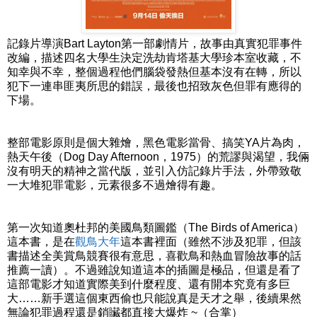
記錄片導演Bart Layton第一部劇情片，故事由真實犯罪事件
改編，描述四名大學生決定洗劫肯塔基大學珍本室收藏，不
知幸與不幸，整個過程他們腦袋發熱但基本沒有在轉，所以
犯下一連串匪夷所思的錯誤，最後也招致灰色但罪有應得的
下場。
整部電影原則是個大雜燴，黑色電影當骨、搞笑YA片為肉，
熱天午後（Dog Day Afternoon，1975）的荒謬與渴望，我倆
沒有明天的精神之當代版，並引入仿記錄片手法，外帶致敬
一大堆犯罪電影，元素很多不過燴得有趣。
第一次知道奧杜邦的美國鳥類圖鑑（The Birds of America）
這本書，是在
觀鳥大年
這本書裡面（雖然不涉及犯罪，但該
書描述全美賞鳥競賽很有意思，喜歡鳥和熱血冒險故事的話
推薦一讀）。不過雖說知道這本的插圖是極品，但還是看了
這部電影才知道實際美到什麼程度、還有開本究竟有多巨
大……新手選這個東西偷也只能說真是天才之舉，後續果然
無論犯罪過程還是銷贜都直接大爆炸 ~（合掌）