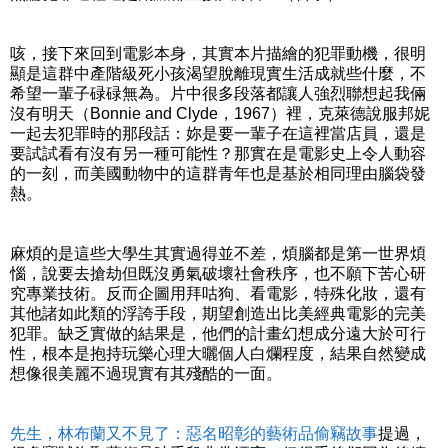
咳，接下來回到電影本身，其實本片描繪的犯罪動機，很明
顯是這群中產階級死小孩渴望脫離現實生活成就些什麼，不
希望一輩子碌碌無為。片中很多段落都讓人強烈聯想起我倆
沒有明天（Bonnie and Clyde，1967）裡，克萊德說服邦妮
一起去犯罪時的那段話：妳是要一輩子在這裡當店員，還是
要試試看有沒有另一種可能性？那實在是電影史上令人動容
的一刻，而美國動物中的這群青年也是基於相同理由腦袋發
熱。
麻煩的是這些大學生其實過得並不差，煩腦都是第一世界煩
惱，說要去搶劫但既沒勇氣破壞社會秩序，也不願下苦心研
究專業技術。反而企圖用拜咕狗、看電影，特殊化妝，還有
其他諸如此類的浮誇手段，期望創造出比美經典電影的完美
犯罪。缺乏實做的結果是，他們的計畫幻想成分遠大於可行
性，根本是抱持玩樂心理大曬個人白爛程度，結果自然變成
想像很美麗不過現實有其殘酷的一面。
先生，林布蘭又不見了：惡名昭彰的藝術品偷竊故事
提過，