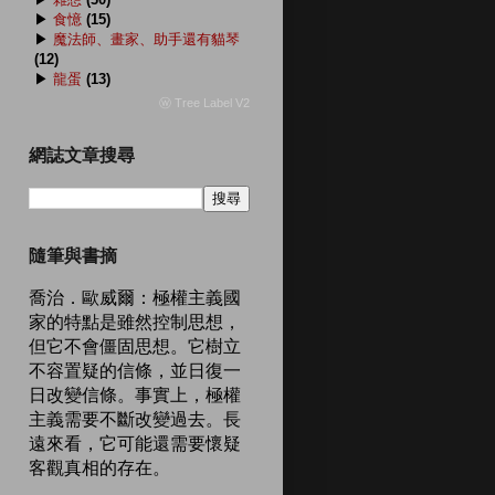
▶
食憶
(15)
▶
魔法師、畫家、助手還有貓琴
(12)
▶
龍蛋
(13)
ⓦ Tree Label V2
網誌文章搜尋
隨筆與書摘
喬治．歐威爾：極權主義國
家的特點是雖然控制思想，
但它不會僵固思想。它樹立
不容置疑的信條，並日復一
日改變信條。事實上，極權
主義需要不斷改變過去。長
遠來看，它可能還需要懷疑
客觀真相的存在。