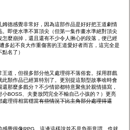
札姆德感覺非常好，因為這部作品是好好把王道劇情
品。即使水準不算頂尖（但第一集作畫水準絕對頂尖
沒怎麼崩掉，還且還有不少令人揪心的段落，便已經
慘遭多起不良大作重傷害的王道愛好者而言，這完全是
不點名了）
常王道，但很多部分他又處理得不落俗套。採用群戲
就此類作品已經算特別了。更別提這類型故事啥時會
場還那麼多戲分？不少情節都特意聚焦於親情描寫，
付小BOSS、夫妻放閃完全不輸自己小孩的？）更亮
都處理得相當穩當
有些情況下比主角部分處理得還
的感覺很像RPG，這邊這樣說並不是負面意謂、也就