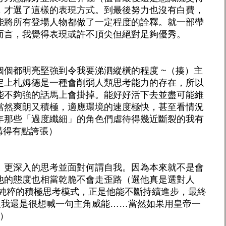
，才選了這樣的表現方式。到最後努力也沒有白費，
能將所有登場人物都做了一定程度的詮釋。就一部帶
而言，我覺得表現或許不頂尖但絕對足夠優秀。
個個都明亮堅強到令我要涕泗縱橫的程度 ~（揍）主
定上札姆德是一種會削弱人類思考能力的存在，所以
能不夠強的話馬上會掛掉。能好好活下去並盡可能維
當然爽朗又積極，適應環境的速度極快，甚至看情況
年那些「過度纖細」的角色們虐待得幾近斷裂的我有
講得有點誇張）
、更深入的思考並面對何謂自我。因為本來就不是會
他的態度也相當乾脆不會走歪路（選他真是選對人
常純粹的積極思考模式，正是他能不斷持續進步，最終
（但我還是很想喊一句主角威能……當然如果用皇帝一
欸）