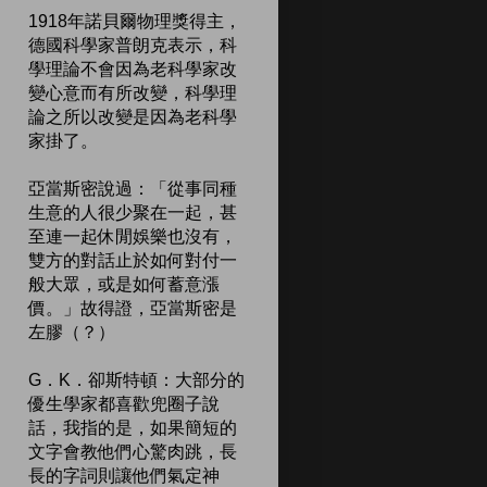
1918年諾貝爾物理獎得主，
德國科學家普朗克表示，科
學理論不會因為老科學家改
變心意而有所改變，科學理
論之所以改變是因為老科學
家掛了。
亞當斯密說過：「從事同種
生意的人很少聚在一起，甚
至連一起休閒娛樂也沒有，
雙方的對話止於如何對付一
般大眾，或是如何蓄意漲
價。」故得證，亞當斯密是
左膠（？）
G．K．卻斯特頓：大部分的
優生學家都喜歡兜圈子說
話，我指的是，如果簡短的
文字會教他們心驚肉跳，長
長的字詞則讓他們氣定神