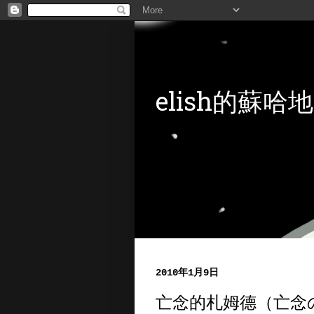
elish的蘇哈地
2010年1月9日
亡念的札姆德（亡念の