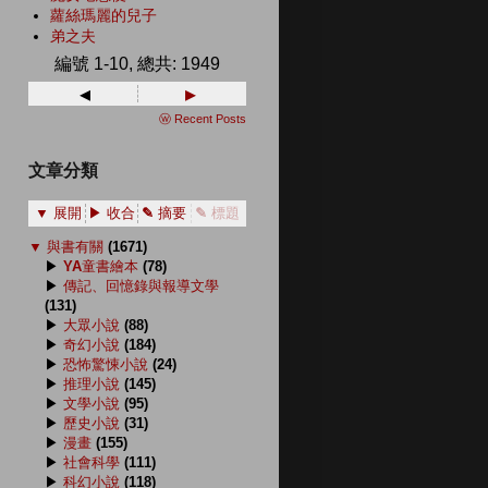
蘿絲瑪麗的兒子
弟之夫
編號 1-10, 總共: 1949
◂
▸
ⓦ Recent Posts
文章分類
▼ 展開
▶ 收合
✎ 摘要
✎ 標題
▼
與書有關
(1671)
▶
YA童書繪本
(78)
▶
傳記、回憶錄與報導文學
(131)
▶
大眾小說
(88)
▶
奇幻小說
(184)
▶
恐怖驚悚小說
(24)
▶
推理小說
(145)
▶
文學小說
(95)
▶
歷史小說
(31)
▶
漫畫
(155)
▶
社會科學
(111)
▶
科幻小說
(118)