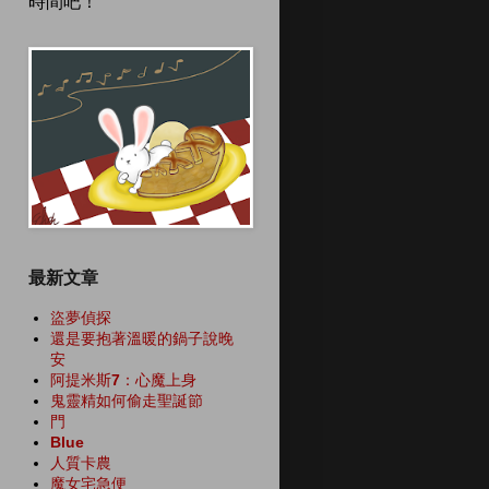
時間吧！
最新文章
盜夢偵探
還是要抱著溫暖的鍋子說晚
安
阿提米斯7：心魔上身
鬼靈精如何偷走聖誕節
門
Blue
人質卡農
魔女宅急便