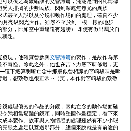
也可以視之為濃縮版的交響詩篇，滿滿是謎的札姆德
但受人排擠的少數民族、閃到深處無怨尤的異族
形式甚至人設以及分鏡和動作場面的處理，確實不少
年的月亮級閃光大作。雖然不至於到一模一樣的地步
的部分，比如空中重逢還有翅膀） 即使有做出屬於自
人聯想。
能發現，他確實曾參與
交響詩篇
的製作，是故作為第
並不奇怪。除此之外，他也在吉卜力底下研修過，更
──這下總算明瞭亡念中那股似曾相識的宮崎駿味是哪
毒過，想致敬也很正常 ~（笑，本作對宮崎駿的致敬
）
分鏡處理優秀的作品的分鏡，因此亡念的動作場面確
現令我相當驚豔的鏡頭，同時整體作畫穩定，看下來
大成本製作。故事與人物情感的處理雖然有不少小瑕
的亮眼之處足以蓋過那部分，總個來說就是有前途的