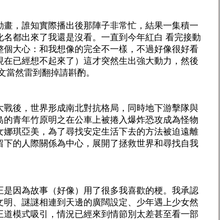
動畫，誰知實際播出後那陣子非常忙，結果一集積一
化名都出來了我還是沒看。一直到今年紅白 看完接動
整個大心：和我想像的完全不一樣，不過好像很好看
現在已經想不起來了）這才突然生出強大動力，然後
本文當然雷到翻掉請斟酌。
大戰後，世界形成南北對抗格局，同時地下游擊隊與
島的青年竹原明之在公車上被捲入爆炸恐攻成為怪物
女娜琪亞美，為了尋找安定生活下去的方法被迫遠離
留下的人際關係為中心，展開了拯救世界和尋找自我
正是因為故事（好像）用了很多我喜歡的梗。我承認
文明、謎謎相連到天邊的廣闊設定、少年遇上少女然
王道模式吸引，情況已經來到情節別太差甚至看一部