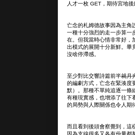
人才一枚 GET，期待宮地
亡念的札姆德故事因為主角
一種十分強烈的走一步算一
在。但我當時心情非常好，
出模式的展開十分新鮮。畢
沒啥停滯感。
至少對比交響詩篇前半
就月
的編劇方式，亡念在緊湊度
默）。那種不單純追逐一條
有種現實感，也增添了往下
的局勢與人際關係也令人期
而且看到後頭會察覺到，這
因為支線很多又各有份量都