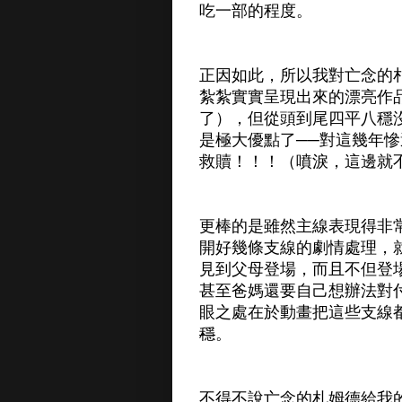
吃一部的程度。
正因如此，所以我對亡念的
紮紮實實呈現出來的漂亮作
了），但從頭到尾四平八穩
是極大優點了──對這幾年
救贖！！！（噴淚，這邊就
更棒的是雖然主線表現得非
開好幾條支線的劇情處理，
見到父母登場，而且不但登
甚至爸媽還要自己想辦法對
眼之處在於動畫把這些支線
穩
。
不得不說亡念的札姆德給我