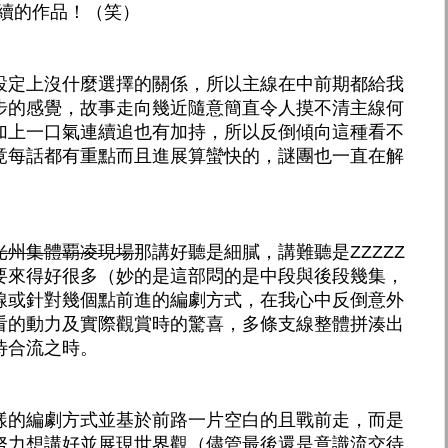
後續的作品！（笑）
設定上沒什麼選擇的關係，所以主線在中前期都給我
步的感覺，故事走向幾近隨意簡直令人摸不清主線何
加上一口氣連續追也有加持，所以反倒傾向這種看不
竟每話都有重點而且進展算蠻快的，謎團也一直在解
光州集體覇凌現場
那講好聽是細膩，講難聽是ZZZZZ
要來得好很多（妙的是這部悶的是中段與後段幾集，
線或針對幾個點前進的編劇方式，在我心中反倒意外
看的動力及實際觀賞時的驚喜，多條支線整體拼湊出
待合流之時。
樣的編劇方式並基於前路一片空白的且戰前走，而是
努力想講好並展現世界觀（儘管最後還是意識流交待