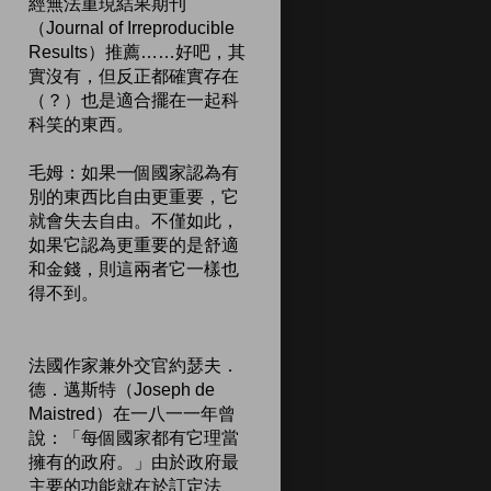
經無法重現結果期刊
（Journal of Irreproducible
Results）推薦……好吧，其
實沒有，但反正都確實存在
（？）也是適合擺在一起科
科笑的東西。
毛姆：如果一個國家認為有
別的東西比自由更重要，它
就會失去自由。不僅如此，
如果它認為更重要的是舒適
和金錢，則這兩者它一樣也
得不到。
法國作家兼外交官約瑟夫．
德．邁斯特（Joseph de
Maistred）在一八一一年曾
說：「每個國家都有它理當
擁有的政府。」由於政府最
主要的功能就在於訂定法