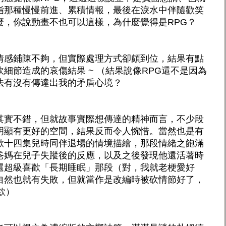
指那種慢慢前進、累積情報，最後在淚水中伴隨歡笑
麼，你說動畫不也可以這樣，為什麼覺得是RPG？
情感鋪陳不夠，但實際處理方式卻頗到位，結果有點
細節造成的哀傷結果 ~ （結果說像RPG還不是因為
法有沒有傳達出我的矛盾心境？
其實不錯，但就故事實際想傳達的精神而言，不少段
明顯有更好的空間，結果反而令人惋惜。當然也是有
歡十四集兒時同伴退場的情境描繪，那段情緒之飽滿
爸媽在兒子失蹤後的反應，以及之後發現他還活著時
還超級喜歡「長期睡眠」那段（對，我就老梗愛好
自然也就有失敗，但就當作是改編時被砍情節好了，
欸）