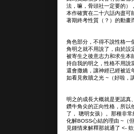
法，嘛，骨頭社一定要的）
本作確實在二十六話內盡可
著期終考性質（？）的動畫
角色部分，不得不說性格一
角明之就不用說了，由於設
被寄生之後意志力和求生本
持自我的明之，性格不用說
還會撒嬌，讓神經已經被近
如看見救贖之光 ~（好啦，
明之的成長大概就是更認真
鑽牛角尖的正向性格，所以
了， 聰明女孩）。那種非
化解BOSS心結的理由 ~
見鍾情來解釋那就通了 <- 