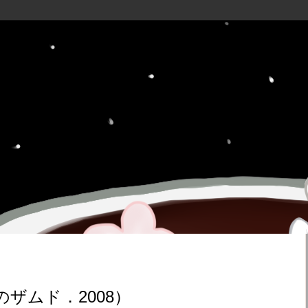
ザムド．2008）