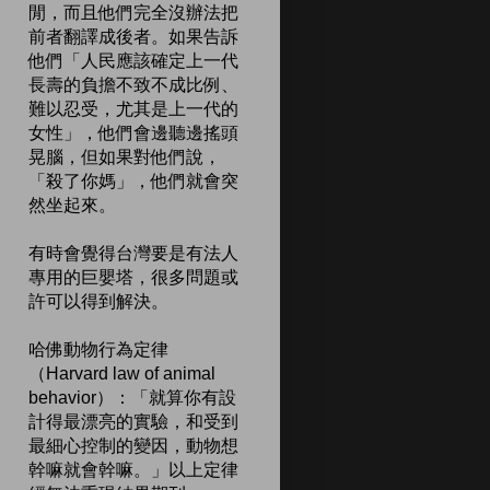
閒，而且他們完全沒辦法把
前者翻譯成後者。如果告訴
他們「人民應該確定上一代
長壽的負擔不致不成比例、
難以忍受，尤其是上一代的
女性」，他們會邊聽邊搖頭
晃腦，但如果對他們說，
「殺了你媽」，他們就會突
然坐起來。
有時會覺得台灣要是有法人
專用的巨嬰塔，很多問題或
許可以得到解決。
哈佛動物行為定律
（Harvard law of animal
behavior）：「就算你有設
計得最漂亮的實驗，和受到
最細心控制的變因，動物想
幹嘛就會幹嘛。」以上定律