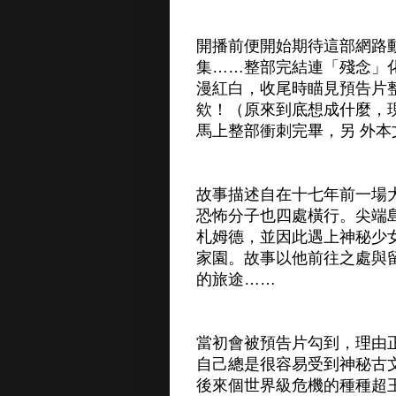
開播前便開始期待這部網路
集……整部完結連「殘念」
漫紅白，收尾時瞄見預告片
欸！（原來到底想成什麼，
馬上整部衝刺完畢，另 外
故事描述自在十七年前一場
恐怖分子也四處橫行。尖端
札姆德，並因此遇上神秘少
家園。故事以他前往之處與
的旅途……
當初會被預告片勾到，理由
自己總是很容易受到神秘古
後來個世界級危機的種種超