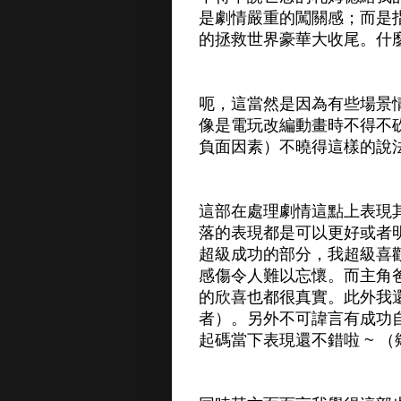
是劇情嚴重的闖關感；而是
的拯救世界豪華大收尾。什
呃，這當然是因為有些場景
像是電玩改編動畫時不得不砍
負面因素）不曉得這樣的說
這部在處理劇情這點上表現
落的表現都是可以更好或者
超級成功的部分，我超級喜
感傷令人難以忘懷。而主角
的欣喜也都很真實。此外我
者）。另外不可諱言有成功
起碼當下表現還不錯啦 ~ （