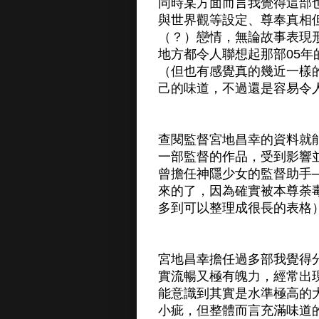
同時某方面而言我覺得這部
與世界觀等設定、尊奉真相
（？）戀情，無論故事表現
地方都令人聯想起那部05
（但也有感覺真的幾近一樣
己的味道，不過還是容易令
查閱監督宮地昌幸的資料就
一部監督的作品，受到影響
曾擔任神隱少女的監督助手
來的了，因為確實被本尊荼
多到可以整理成很長的表格
宮地昌幸擔任過多部我覺得
實流暢又極有魄力，經常出
能意識到其實是水準極高的
小疵，但整體而言充滿味道