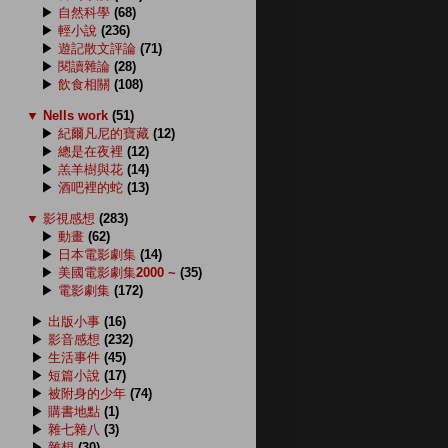
▶
自然科學
(68)
▶
輕小說
(236)
▶
遊記散文評論
(71)
▶
閱讀雜論
(28)
▶
飲食相關
(108)
▼
Nells work
(51)
▶
紀爾凡尼的寶藏
(12)
▶
總是在夜裡
(12)
▶
羔羊樹與花
(14)
▶
酒吧裡的蛇
(13)
▼
影視感想
(283)
▶
動畫
(62)
▶
日本電影劇集
(14)
▶
美國電影劇集2000 ~
(35)
▶
電影劇集
(172)
▶
出版小事
(16)
▶
影音感想
(232)
▶
生活事件
(45)
▶
短篇小說
(17)
▶
被附身的少年
(74)
▶
購書地點
(1)
▶
雜七雜八
(3)
▶
雜想
(30)