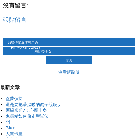
沒有留言:
張貼留言
我曾侍候過庫柏力克
（Filmworker．2017）
潮間帶少女
首頁
查看網路版
最新文章
盜夢偵探
還是要抱著溫暖的鍋子說晚安
阿提米斯7：心魔上身
鬼靈精如何偷走聖誕節
門
Blue
人質卡農