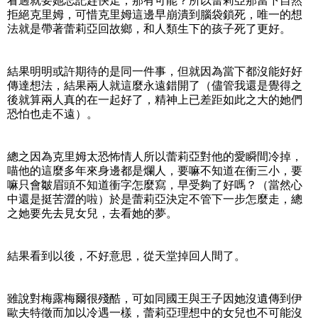
看過就要她忘記趕快走，那有可能？所以蕾莉亞那當下自然
拒絕克里姆，可惜克里姆這邊早崩潰到腦袋鎖死，唯一的想
法就是帶著蕾莉亞回故鄉，和人類生下的孩子死了更好。
結果明明或許期待的是同一件事，但就因為當下都沒能好好
傳達想法，結果兩人就這麼永遠錯開了（儘管我還是覺得之
後就算兩人真的在一起好了，精神上已差距如此之大的她們
恐怕也走不遠）。
總之因為克里姆太恐怖情人所以蕾莉亞對他的愛瞬間冷掉，
喵他的這麼多年來身邊都是爛人，要嘛不知道在衝三小，要
嘛只會皺眉頭不知道衝字怎麼寫，早受夠了好嗎？（當然心
中還是挺苦澀的啦）於是蕾莉亞決定不管下一步怎麼走，總
之她要先去見女兒，去看她的夢。
結果看到以後，不好意思，從天堂掉回人間了。
雖說對梅露梅爾很殘酷，可如同國王與王子因她沒遺傳到伊
歐夫特徵而加以冷遇一樣，蕾莉亞理想中的女兒也不可能沒