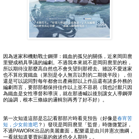
因為迷家和機動戰士鋼彈：鐵血的孤兒的關係，近來岡田麿
里變成稍具爭議的編劇。不過我本來就不是岡田麿里的粉，
所以期待沒那麼高自然也不會失望到那裡去。雖說不愛迷家
也不算欣賞鐵血（第別是令人無言以對的二期後半段），但
還是可以認同對每年都會出產兩部以上作品還有諸多外務的
編劇而言，要部部都保持佳作以上並不容易（我也討厭只因
為鐵血是女性導督和導演，就在那邊喊以後別讓女人導鋼彈
的論調，根本三條線的邏輯別再秀了好不好）。
第一次知道這部是忘記看那部片時看見預告（好像是
春宵苦
短，少女前進吧
？）發現是岡田麿里「監督」時微微驚訝，
不過PAWORK出品的美麗畫面，配樂還是由川井憲次擔綱，
一看就知道要賣糾葛的敘述也令人期待，。