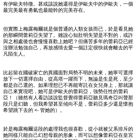
有伊歐夫特徵。甚或該說她還得是伊歐夫中的伊歐夫，一個
最完美最有勇氣也最能幹的完美存在。
但實際上梅露梅爾就是個普通的人類女孩而已，於是看見她
的那瞬間蕾莉亞失望了。雖說心知肚明失望是不對的，或許
與之相處後也會慢慢喜歡上她吧？但痛苦多年的蕾莉亞已經
沒辦法勉強自己，再放感情去愛一個註定很快就會離去的平
凡陌生人。
比起留在國破家亡的異國面對局勢不明的未來，她寧可選擇
放下一切選擇自由，從高塔一躍而下，無論是生是死，至少
都是自己選的。如果理想已不再能寄託在女兒身上，那就讓
自己來實現吧，她可是伊歐夫的蕾莉亞，強勢任性的蕾莉
亞！（雖然有人看訪談說監督覺得蕾莉亞聽見瑪奇亞叫聲那
段只是幻聽，但我希望甚至傾向不是，蕾莉亞多少還是懷抱
希望跳下去的 <- 管她的）。
於是梅露梅爾這段的處理我也很喜歡，從小就被父系排斥的
她同樣只能自己幻想母親的形象，而可以想像蕾莉亞在皇宮