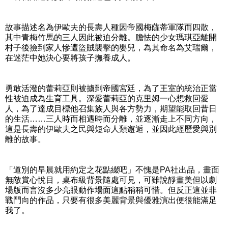
故事描述名為伊歐夫的長壽人種因帝國梅薩蒂軍隊而四散，
其中青梅竹馬的三人因此被迫分離。膽怯的少女瑪琪亞離開
村子後撿到家人慘遭盜賊襲擊的嬰兒，為其命名為艾瑞爾，
在迷茫中她決心要將孩子撫養成人。
勇敢活潑的蕾莉亞則被擄到帝國宮廷，為了王室的統治正當
性被迫成為生育工具。深愛蕾莉亞的克里姆一心想救回愛
人，為了達成目標他召集族人與各方勢力，期望能取回昔日
的生活……三人時而相遇時而分離，並逐漸走上不同方向，
這是長壽的伊歐夫之民與短命人類邂逅，並因此經歷愛與別
離的故事。
「道別的早晨就用約定之花點綴吧」不愧是PA社出品，畫面
無敵賞心悅目，桌布級背景隨處可見，可雖說靜畫美但以劇
場版而言沒多少亮眼動作場面這點稍稍可惜。但反正這並非
戰鬥向的作品，只要有很多美麗背景與優雅演出便很能滿足
我了。