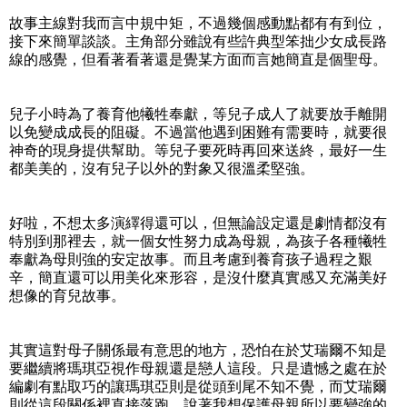
故事主線對我而言中規中矩，不過幾個感動點都有有到位，
接下來簡單談談。主角部分雖說有些許典型笨拙少女成長路
線的感覺，但看著看著還是覺某方面而言她簡直是個聖母。
兒子小時為了養育他犧牲奉獻，等兒子成人了就要放手離開
以免變成成長的阻礙。不過當他遇到困難有需要時，就要很
神奇的現身提供幫助。等兒子要死時再回來送終，最好一生
都美美的，沒有兒子以外的對象又很溫柔堅強。
好啦，不想太多演繹得還可以，但無論設定還是劇情都沒有
特別到那裡去，就一個女性努力成為母親，為孩子各種犧牲
奉獻為母則強的安定故事。而且考慮到養育孩子過程之艱
辛，簡直還可以用美化來形容，是沒什麼真實感又充滿美好
想像的育兒故事。
其實這對母子關係最有意思的地方，恐怕在於艾瑞爾不知是
要繼續將瑪琪亞視作母親還是戀人這段。只是遺憾之處在於
編劇有點取巧的讓瑪琪亞則是從頭到尾不知不覺，而艾瑞爾
則從這段關係裡直接落跑，說著我想保護母親所以要變強的