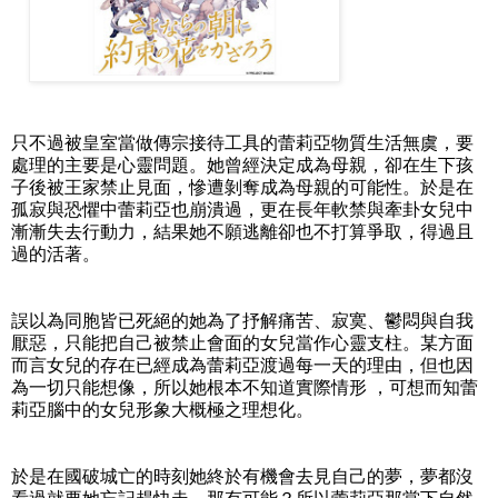
只不過被皇室當做傳宗接待工具的蕾莉亞物質生活無虞，要
處理的主要是心靈問題。她曾經決定成為母親，卻在生下孩
子後被王家禁止見面，慘遭剝奪成為母親的可能性。於是在
孤寂與恐懼中蕾莉亞也崩潰過，更在長年軟禁與牽卦女兒中
漸漸失去行動力，結果她不願逃離卻也不打算爭取，得過且
過的活著。
誤以為同胞皆已死絕的她為了抒解痛苦、寂寞、鬱悶與自我
厭惡，只能把自己被禁止會面的女兒當作心靈支柱。某方面
而言女兒的存在已經成為蕾莉亞渡過每一天的理由，但也因
為一切只能想像，所以她根本不知道實際情形 ，可想而知蕾
莉亞腦中的女兒形象大概極之理想化。
於是在國破城亡的時刻她終於有機會去見自己的夢，夢都沒