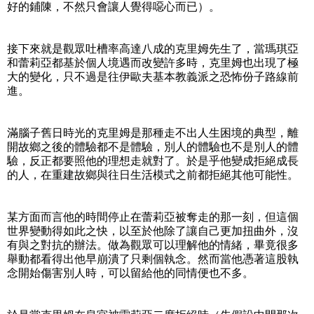
好的鋪陳，不然只會讓人覺得噁心而已）。
接下來就是觀眾吐槽率高達八成的克里姆先生了，當瑪琪亞
和蕾莉亞都基於個人境遇而改變許多時，克里姆也出現了極
大的變化，只不過是往伊歐夫基本教義派之恐怖份子路線前
進。
滿腦子舊日時光的克里姆是那種走不出人生困境的典型，離
開故鄉之後的體驗都不是體驗，別人的體驗也不是別人的體
驗，反正都要照他的理想走就對了。於是乎他變成拒絕成長
的人，在重建故鄉與往日生活模式之前都拒絕其他可能性。
某方面而言他的時間停止在蕾莉亞被奪走的那一刻，但這個
世界變動得如此之快，以至於他除了讓自己更加扭曲外，沒
有與之對抗的辦法。做為觀眾可以理解他的情緒，畢竟很多
舉動都看得出他早崩潰了只剩個執念。然而當他憑著這股執
念開始傷害別人時，可以留給他的同情便也不多。