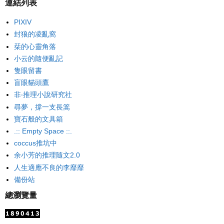
連結列表
PIXIV
封狼的凌亂窩
栞的心靈角落
小云的隨便亂記
隻眼留書
盲眼貓頭鷹
非‧推理小說研究社
尋夢，撐一支長篙
寶石般的文具箱
.:: Empty Space ::.
coccus推坑中
余小芳的推理隨文2.0
人生適應不良的李靡靡
備份站
總瀏覽量