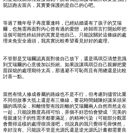
屁話跑去當兵，其實要保護的是自己的心吧。
等過了幾年母子再度重逢時，已經結婚還有了孩子的艾瑞
爾，也無需再面對內心曾有過的愛戀，終歸而言打開始即把
這個可能性終結掉的其實是他自己。只能說關於這條線的處
理未免安全過頭，我其實比較希望看見好好的處理。
不管那是艾瑞爾認真面對後自己放下，還是瑪琪亞清楚意識
到艾瑞爾的心意後加以拒絕。如果說讓瑪琪亞自己親腳把愛
苗踩熄的處理期待太高，那逃避不可恥而且有用總還是比較
討喜一點。
當然有情人修成眷屬的路線也不是不行，但考慮到儘管比重
不同但故事大抵上還是有三條線，要花時間鋪陳好讓呆頭呆
腦的瑪琪朵，和離情聖有段距離的艾瑞爾兩人自然而然走在
一起，只能說難度高得可怕，弄個不好恐怕會變成「完美的
母親連兒子的性需求都要滿足」的精神污染（可能部分觀眾
會覺得這樣的處理很浪漫吧，但說真的我只覺得毛骨悚然，
幸好沒有。只能說不管是光源氏還是逆光源氏計畫都需要良