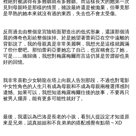
裡絕對被講得有多難聽就有多難聽。而這樣長大的她第一次
見到母親時是那樣的情景，雖說最終還是被拋棄，但畢竟那
是早熟的她本來就沒有過的東西，失去也不會太受傷。
反而過去由整個皇宮陰暗面塑造出的低劣形象，還讓那個清
晨的傳奇色彩給整個抹掉。於是她望著蕾莉亞在空中遠離的
背影說了，我的母親真是非常美麗啊，我想光是這樣就圓滿
了些什麼吧。那怕蕾莉亞要她忘了自己，也宣稱會忘了她，
可是……痛歸痛，我想對梅露梅爾而言這仍算是苦澀卻也美
好的回憶。
我非常喜歡少女騎龍在塔上向親人告別那段，不過也對電影
中女性角色的人生只有成為母親和不成為母親兩種選擇感到
遺憾。如果可以，我想知道梅露梅爾往後的故事，不要再只
被男人擺弄，能有更多可能性就好了。
最後，我還以為巴洛是長老的小孩，看別人提設定才知道原
來是兄弟，認真姐姐和不良弟弟的搭配感覺有點萌 ~ XD