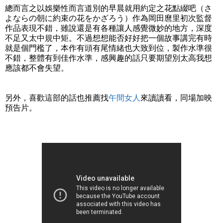
總而言之以娛樂性而言道別的早晨就用約定之花點綴吧（さ
よならの朝に約束の花をかざろう）作為岡田麿里初次監督
作品表現不錯，雖說還是有各種讓人感覺微妙的地方，深度
不足又太中規中矩。不過想想能否好好把一個故事講完有時
就是個門檻了，本作有頭有尾情緒也大致到位，製作水準很
不錯，整體有到佳作水準，感興趣的話只要期望別太高我想
應該都不會失望。
另外，喜歡這部的話也推薦找
午間女人
來讀讀看，同場加映
預告片。