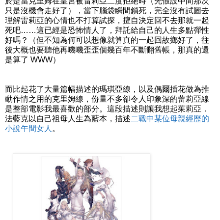
於是當克里姆在皇宮被雷莉亞二度拒絕時（先假設中間那次
只是沒機會走好了），當下腦袋瞬間鎖死，完全沒有試圖去
理解雷莉亞的心情也不打算試探，擅自決定回不去那就一起
死吧……這已經是恐怖情人了，拜託給自己的人生多點彈性
好嗎？（但不知為何可以想像就算真的一起回故鄉好了，往
後大概也要聽他再嘰嘰歪歪個幾百年不斷翻舊帳，那真的還
是算了 WWW）
而比起花了大量篇幅描述的瑪琪亞線，以及偶爾插花做為推
動作情之用的克里姆線，份量不多卻令人印象深的蕾莉亞線
是整部電影我最喜歡的部分。這段描述則讓我想起茱莉亞．
法藍克以自己祖母人生為藍本，描述
二戰中某位母親經歷的
小說午間女人
。