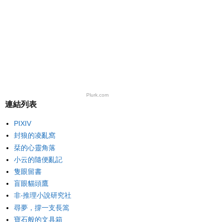
Plurk.com
連結列表
PIXIV
封狼的凌亂窩
栞的心靈角落
小云的隨便亂記
隻眼留書
盲眼貓頭鷹
非‧推理小說研究社
尋夢，撐一支長篙
寶石般的文具箱