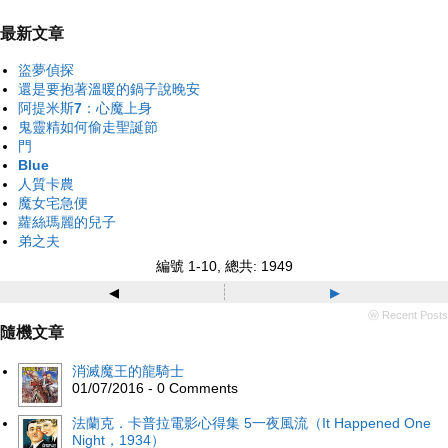
最新文章
盜夢偵探
還是要抱著溫暖的鍋子說晚安
阿提米斯7：心魔上身
鬼靈精如何偷走聖誕節
門
Blue
人質卡農
魔女宅急便
蘿絲瑪麗的兒子
弟之夫
編號 1-10, 總共: 1949
◂
▸
ⓦ Recent Posts
隨機文章
消滅魔王的龍騎士
01/07/2016 - 0 Comments
法蘭克．卡普拉電影心得集 5一夜風流（It Happened One
Night，1934）