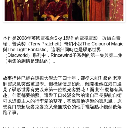
本作是2008年英國電視台Sky 1製作的電視電影，改編自泰
瑞．普萊契（Terry Pratchett）奇幻小說The Colour of Magic
與The Light Fantastic。這兩部同時也是碟形世界
（Discworld）系列中，Rincewind子系列的第一集與第二集
（兩集的劇情是連結的）。
故事描述已經在隱視大學念了四十年，卻從未能升級的老巫
師靈思風突然被退學。但機緣便是如此，離開後他在港口遇
見了碟形世界有史以來第一位觀光客雙花！面 對什麼都有興
趣、什麼都要拍照、還帶了口裝滿金幣的還自己長腳能自衛
可以追蹤主人的行李箱的雙花，答應當他導遊的靈思風，原
想從口袋超級麥克麥克又毫無戒心的他手裡騙點小錢然後落
跑了事。