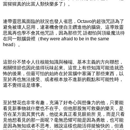
當猩猩真的比當人類快樂多了）。
連帶靈思風面臨的狀況也發人省思，Octavo的超強咒語為了
避免被壞人惡用，逮著機會便自主鑽進他的腦袋。這導致靈
思風再也學不會其他咒語，因為那些咒 語都怕與頂級魔法待
在同一顆腦袋裡（they were afraid to be in the same
head）。
這部分不禁令人往核能知識與極端、基本主義的方向聯想，
相關情節也因此值得玩味起來。這世上有些知識可能造就恐
怖的後果，但最可怕的始終在於當腦中塞滿了那些東西，以
至於再也無法接受、或者根本放不進新的觀點和可能性時，
還不覺得這是壞事。
至於雙花也非常有趣，充滿了好奇心與想像力的他，只要能
看見新事物就什麼也不在乎。但他那股無可救藥的樂天，是
否在某方面其實代表，他從未真正看見眼前所 見，而是只看
見他想看見的那一面呢？毫無恐懼可能是因為勇敢，也可能
是因為無知或者不思考。雖說這樣也能活得挺愉快的，但過