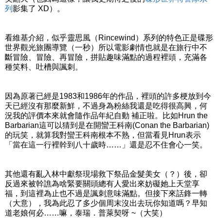
列
影集了 XD）。
看維基介紹，似乎靈思風（Rincewind）系列的特色正是碟形
世界觀光旅團導覽（一秒）所以電影劇情也就是在旅行中不
斷冒險、冒險、再冒險，拼貼趣味滿點的過程裡頭，充滿各
種笑料、吐槽與諷刺。
因為原著已經是1983和1986年的作品，裡頭的許多梗放到今
天已經沒有那麼新鮮，不過身為粉絲我還是吃得很高興，何
況我的評價本來就會隨作品年紀自動 補正啦。比如Hrun the
Barbarian這可以猜到是在開蠻王科南(Conan the Barbarian)
的玩笑，就算我對蠻王科南根本不熟，但當看見Hrun表示
「當在這一行裡幹到八十歲時……」還是忍不住會心一笑。
其他還有亂入林中獻祭現場救下祭品金髮美女（？）後，卻
反過來被幹譙為啥緊要關頭總有人愛出來妨礙她上天堂享
福，到這裡為止也不過是諷刺意味滿點。但接下來話鋒一轉
（大意），我為此忍了多少個周末沒出去玩你知道嗎？早知
道老娘何必……嘛，泰瑞．普萊契呀 ~（大笑）