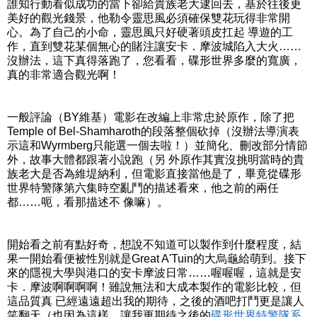
誰知行動看似成功的當下卻給貴族老大逮回去，基於往後更
美好的觀光錢景，他勒令靈思風必須確保雙花玩得非常開
心。為了自己的小命，靈思風只好硬著頭皮扛起 導遊的工
作，直到雙花某個無心的賭注讓安卡．摩波城陷入大火……
沒辦法，這下真得落跑了，您看看，碟形世界多麼的寬廣，
真的非常適合觀光啊！
一般評論（BY維基）電影在改編上非常忠於原作，除了把
Temple of Bel-Shamharoth的段落整個砍掉（沒辦法導演表
示這和Wyrmberg只能選一個去啦！）並簡化、刪改部分情節
外，故事大體都跟著小說跑（另 外原作其實沒挑明當時的貴
族老大是否為維堤納利，但電影直接當他是了，畢竟從碟形
世界特警隊第六集時空亂鬥的描述看來，他之前的兩任
都……呃，看那描述不 像嘛）。
開始看之前有點好奇，想說不知道可以製作到什麼程度，結
果一開始看便被性別就是Great A'Tuin的大烏龜給萌到。接下
來的隱視大學與港口的安卡摩波日常……喔喔喔，這就是安
卡．摩波啊啊啊啊！雖說無法和大成本製作的電影比較，但
這品質真 已經遠遠超出我的期待，之後的酒吧打鬥更是讓人
笑翻天（也因為這樣，讓我更期待之後的
碟形世界特警隊系