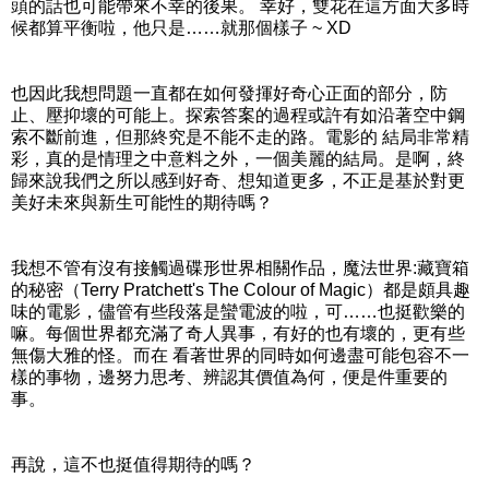
頭的話也可能帶來不幸的後果。 幸好，雙花在這方面大多時
候都算平衡啦，他只是……就那個樣子 ~ XD
也因此我想問題一直都在如何發揮好奇心正面的部分，防
止、壓抑壞的可能上。探索答案的過程或許有如沿著空中鋼
索不斷前進，但那終究是不能不走的路。電影的 結局非常精
彩，真的是情理之中意料之外，一個美麗的結局。是啊，終
歸來說我們之所以感到好奇、想知道更多，不正是基於對更
美好未來與新生可能性的期待嗎？
我想不管有沒有接觸過碟形世界相關作品，魔法世界:藏寶箱
的秘密（Terry Pratchett's The Colour of Magic）都是頗具趣
味的電影，儘管有些段落是蠻電波的啦，可……也挺歡樂的
嘛。每個世界都充滿了奇人異事，有好的也有壞的，更有些
無傷大雅的怪。而在 看著世界的同時如何邊盡可能包容不一
樣的事物，邊努力思考、辨認其價值為何，便是件重要的
事。
再說，這不也挺值得期待的嗎？