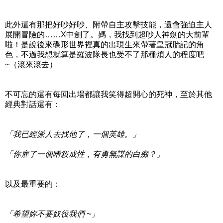
此外還有那把好吵好吵、附帶自主攻擊技能，還會強迫主人
展開冒險的……X中劍了。媽，我找到超吵人神劍的大前輩
啦！是說後來碟形世界裡真的出現生來帶著皇冠胎記的角
色，不過我想就算是羅波隊長也受不了那種煩人的程度吧
~（滾來滾去）
不可忘的還有每回出場都讓我笑得超開心的死神，至於其他
經典對話還有：
「我已經派人去找他了，一個英雄。」
「你雇了一個嗜殺成性，有勇無謀的白痴？」
以及最重要的：
「希望妳不要奴役我們 ~」