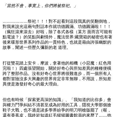
「當然不會，事實上，你們將被祭祀。」
………………祭祀！！！對不起看到這段我真的笑翻倒地，
對我來說光這兩句對話本作就功德圓滿、功德圓滿啦！！！
（瘋狂滾來滾去）好啦，除了各式各樣（某方 面而言可能有
點電波？）的笑點與劇情外，魔法世界:藏寶箱的秘密也有著
後來碟形世界系列作品的一貫特色，也就是藉由誇張幽默的
故事，闡述一些歷久彌新的老 道理。
打從雙花踏上安卡．摩波，拿著他的相機（小惡魔：紅色用
完啦！）四處張望開始，關於好奇心與所知差異的種種便橫
跨了整部作品。沒有好奇心世界將很難進步，而一個所有人
都對冒險沒多大興趣的世界肯定非常無聊，不用說，所知差
異便是激發好奇心的最大理由。
但也有時候「探索更高深的知識」、「我知道的比你多」會
與權力鬥爭糾結不清甚至成為好用的工具，隱視大學那個搶
鞋子大戰，也不過是諸多學界紛爭的明刀明槍版罷了（喔，
還有香蕉皮，我終於知道紅毛猩猩圖書館員的來歷了……他