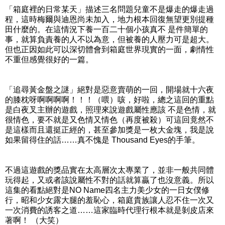
「箱庭裡的日常某天」描述三名問題兒童不是爆走的爆走過
程，這時梅爾與迪恩尚未加入，地力根本回復無望更別提種
田什麼的。在這情況下養一百二十個小孩真不 是件簡單的
事，就算負責養的人不以為意，但被養的人壓力可是超大。
但也正因如此可以深切體會到箱庭世界現實的一面，劇情性
不重但感覺很好的一篇。
「追尋黃金盤之謎」絕對是惡意賣萌的一回，開場就十六夜
的膝枕呀啊啊啊啊！！！（喂）咳，好啦，總之這回的重點
是白夜叉主辦的遊戲，照理來說遊戲屬性應該 不是色情，就
很情色，要不就是又色情又情色（再度被殺）可這回竟然不
是這樣而且還挺正經的，甚至參加獎是一枚大金塊，我是說
如果留得住的話……真不愧是 Thousand Eyes的手筆。
不過這遊戲的獎品實在太高層次太專業了，並非一般共同體
玩得起，又或者該說屬性不對的話就算贏了也沒意義。所以
這集的看點絕對是NO Name四名主力美少女的一日女僕修
行，昭和少女露大腿的羞恥心，箱庭貴族讓人忍不住一次又
一次消費的誘客之道……這家臨時代理行根本就是剝皮店來
著啊！ （大笑）