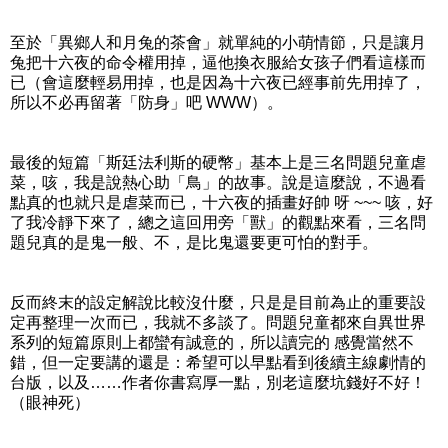
至於「異鄉人和月兔的茶會」就單純的小萌情節，只是讓月
兔把十六夜的命令權用掉，逼他換衣服給女孩子們看這樣而
已（會這麼輕易用掉，也是因為十六夜已經事前先用掉了，
所以不必再留著「防身」吧 WWW）。
最後的短篇「斯廷法利斯的硬幣」基本上是三名問題兒童虐
菜，咳，我是說熱心助「鳥」的故事。說是這麼說，不過看
點真的也就只是虐菜而已，十六夜的插畫好帥 呀 ~~~ 咳，好
了我冷靜下來了，總之這回用旁「獸」的觀點來看，三名問
題兒真的是鬼一般、不，是比鬼還要更可怕的對手。
反而終末的設定解說比較沒什麼，只是是目前為止的重要設
定再整理一次而已，我就不多談了。問題兒童都來自異世界
系列的短篇原則上都蠻有誠意的，所以讀完的 感覺當然不
錯，但一定要講的還是：希望可以早點看到後續主線劇情的
台版，以及……作者你書寫厚一點，別老這麼坑錢好不好！
（眼神死）