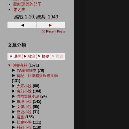
蘿絲瑪麗的兒子
弟之夫
編號 1-10, 總共: 1949
◂
▸
ⓦ Recent Posts
文章分類
▼ 展開
▶ 收合
✎ 摘要
✎ 標題
▼
與書有關
(1671)
▶
YA童書繪本
(78)
▶
傳記、回憶錄與報導文學
(131)
▶
大眾小說
(88)
▶
奇幻小說
(184)
▶
恐怖驚悚小說
(24)
▶
推理小說
(145)
▶
文學小說
(95)
▶
歷史小說
(31)
▶
漫畫
(155)
▶
社會科學
(111)
▶
科幻小說
(118)