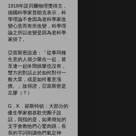
1918年諾貝爾物理獎得主，
德國科學家普朗克表示，科
學理論不會因為老科學家改
變心意而有所改變，科學理
論之所以改變是因為老科學
家掛了。
亞當斯密說過：「從事同種
生意的人很少聚在一起，甚
至連一起休閒娛樂也沒有，
雙方的對話止於如何對付一
般大眾，或是如何蓄意漲
價。」故得證，亞當斯密是
左膠（？）
G．K．卻斯特頓：大部分的
優生學家都喜歡兜圈子說
話，我指的是，如果簡短的
文字會教他們心驚肉跳，長
長的字詞則讓他們氣定神