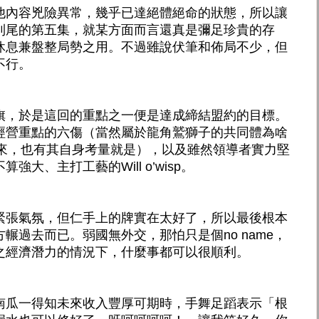
他內容兇險異常，幾乎已達絕體絕命的狀態，所以讓
到尾的第五集，就某方面而言還真是彌足珍貴的存
休息兼盤整局勢之用。不過雖說伏筆和佈局不少，但
不行。
旗，於是這回的重點之一便是達成締結盟約的目標。
經營重點的六傷（當然屬於龍角鷲獅子的共同體為啥
e這邊來，也有其自身考量就是），以及雖然領導者實力堅
大、主打工藝的Will o’wisp。
緊張氣氛，但仁手上的牌實在太好了，所以最後根本
輾過去而已。弱國無外交，那怕只是個no name，
之經濟潛力的情況下，什麼事都可以很順利。
南瓜一得知未來收入豐厚可期時，手舞足蹈表示「根