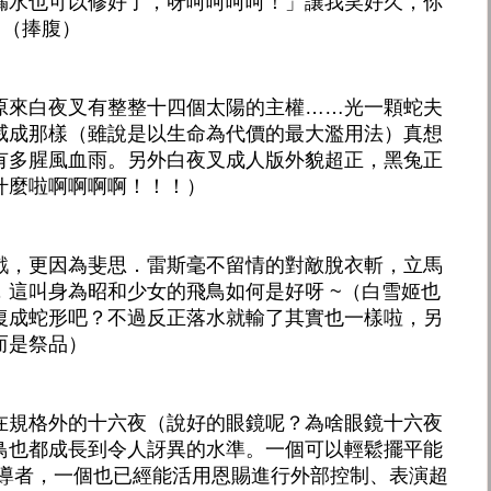
漏水也可以修好了，呀呵呵呵呵！」讓我笑好久，你
啦！（捧腹）
原來白夜叉有整整十四個太陽的主權……光一顆蛇夫
威成那樣（雖說是以生命為代價的最大濫用法）真想
有多腥風血雨。另外白夜叉成人版外貌超正，黑兔正
什麼啦啊啊啊啊！！！）
戲，更因為斐思．雷斯毫不留情的對敵脫衣斬，立馬
，這叫身為昭和少女的飛鳥如何是好呀 ~（白雪姬也
復成蛇形吧？不過反正落水就輸了其實也一樣啦，另
而是祭品）
在規格外的十六夜（說好的眼鏡呢？為啥眼鏡十六夜
鳥也都成長到令人訝異的水準。一個可以輕鬆擺平能
領導者，一個也已經能活用恩賜進行外部控制、表演超