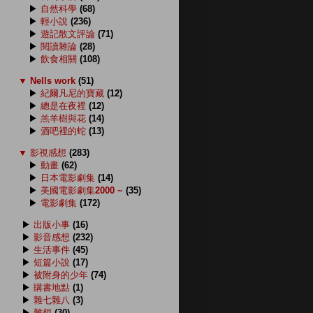
▶
自然科學
(68)
▶
輕小說
(236)
▶
遊記散文評論
(71)
▶
閱讀雜論
(28)
▶
飲食相關
(108)
▼
Nells work
(51)
▶
紀爾凡尼的寶藏
(12)
▶
總是在夜裡
(12)
▶
羔羊樹與花
(14)
▶
酒吧裡的蛇
(13)
▼
影視感想
(283)
▶
動畫
(62)
▶
日本電影劇集
(14)
▶
美國電影劇集2000 ~
(35)
▶
電影劇集
(172)
▶
出版小事
(16)
▶
影音感想
(232)
▶
生活事件
(45)
▶
短篇小說
(17)
▶
被附身的少年
(74)
▶
購書地點
(1)
▶
雜七雜八
(3)
▶
雜想
(30)