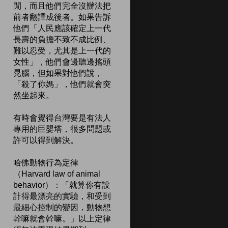
閒，而且他們完全沒辦法把
前者翻譯成後者。如果告訴
他們「人民應該確定上一代
長壽的負擔不致不成比例、
難以忍受，尤其是上一代的
女性」，他們會邊聽邊搖頭
晃腦，但如果對他們說，
「殺了你媽」，他們就會突
然坐起來。
有時會覺得台灣要是有法人
專用的巨嬰塔，很多問題或
許可以得到解決。
哈佛動物行為定律
（Harvard law of animal
behavior）：「就算你有設
計得最漂亮的實驗，和受到
最細心控制的變因，動物想
幹嘛就會幹嘛。」以上定律