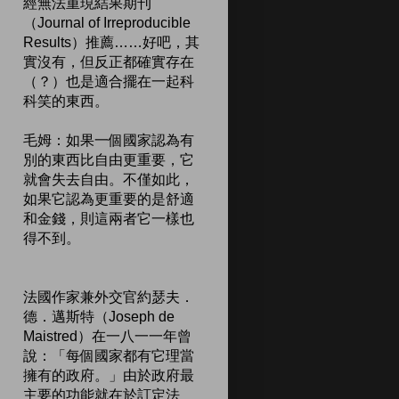
經無法重現結果期刊
（Journal of Irreproducible
Results）推薦……好吧，其
實沒有，但反正都確實存在
（？）也是適合擺在一起科
科笑的東西。
毛姆：如果一個國家認為有
別的東西比自由更重要，它
就會失去自由。不僅如此，
如果它認為更重要的是舒適
和金錢，則這兩者它一樣也
得不到。
法國作家兼外交官約瑟夫．
德．邁斯特（Joseph de
Maistred）在一八一一年曾
說：「每個國家都有它理當
擁有的政府。」由於政府最
主要的功能就在於訂定法