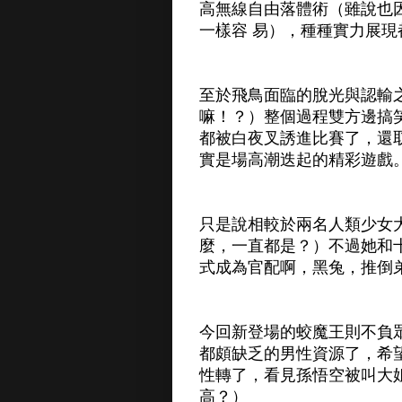
高無線自由落體術（雖說也因
一樣容 易），種種實力展
至於飛鳥面臨的脫光與認輸
嘛！？）整個過程雙方邊搞
都被白夜叉誘進比賽了，還
實是場高潮迭起的精彩遊戲
只是說相較於兩名人類少女
麼，一直都是？）不過她和
式成為官配啊，黑兔，推倒
今回新登場的蛟魔王則不負
都頗缺乏的男性資源了，希
性轉了，看見孫悟空被叫大
高？）