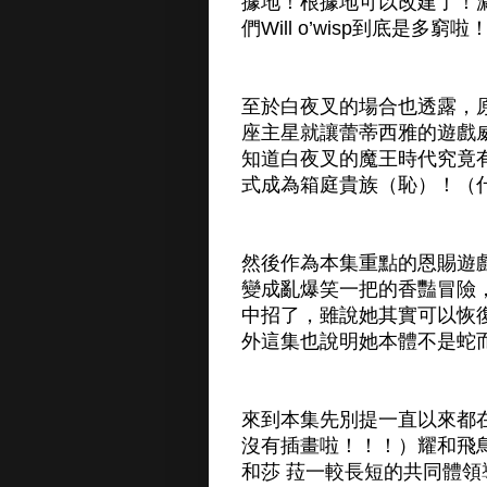
據地！根據地可以改建了！
們Will o’wisp到底是多窮
至於白夜叉的場合也透露，
座主星就讓蕾蒂西雅的遊戲
知道白夜叉的魔王時代究竟
式成為箱庭貴族（恥）！（
然後作為本集重點的恩賜遊
變成亂爆笑一把的香豔冒險
中招了，雖說她其實可以恢
外這集也說明她本體不是蛇
來到本集先別提一直以來都
沒有插畫啦！！！）耀和飛
和莎 菈一較長短的共同體