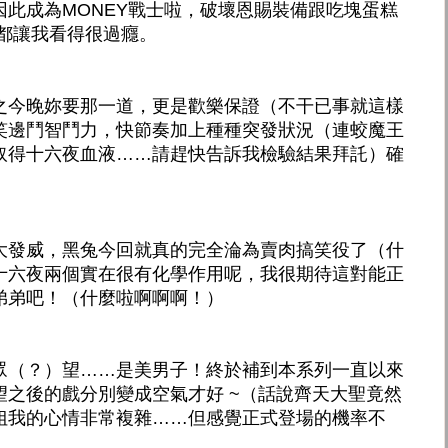
此成為MONEY戰士啦，破壞恩賜裝備跟吃塊蛋糕
現都讓我看得很過癮。
之今晚妳要那一道，更是歡樂保證（不干已事就這樣
笑邊鬥智鬥力，快節奏加上種種突發狀況（連蛟魔王
取得十六夜血液……請趕快告訴我檢驗結果拜託）確
。
大發威，黑兔今回就真的完全淪為賣肉搞笑役了（什
十六夜兩個實在很有化學作用呢，我很期待這對能正
弟弟吧！（什麼啦啊啊啊！）
眾（？）望……是美男子！終於補到本系列一直以來
望之後的戲分別變成空氣才好 ~（話說齊天大聖竟然
姐我的心情非常複雜……但感覺正式登場的機率不