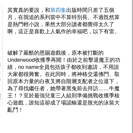
其實真的要說，和
第四集
出版時間只差了五個
月，在我追的系列當中不算特別長。不過旣然算
是熱門輕小說，果然大部分讀者都覺得太久了
啊，這正是喜歡上人氣作的幸福吧，以下有雷。
破解了嚴酷的恩賜遊戲後，原本被打斷的
Underwood收獲季再開！由於之前擊退魔王的功
績，no name全員包括孩子都收到邀請，不用說
大家都很興奮。在此同時，將神格交還佛門、取
回原本力量的白夜叉將自階層支配者之位退下，
為了尋找繼任者，她帶著黑兔前去拜訪……牛魔
王！？至於最強兒童三人組則準備挑戰收獲季核
心遊戲，誰知這卻成了場認輸還是脫光的泳裝大
亂鬥！