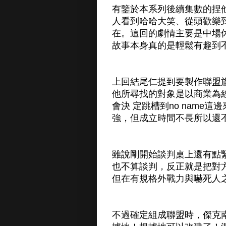
有鑒於本系列後續集數的捏
人看到哈哈大笑、從頭歡樂
在。這回的劇情主要是中場
故事本身真的是輕鬆有趣到
上回結尾仁提到要製作聯盟
他所尋找的對象是以商業為
會決 定跳槽到no nam
強，但成立時間不長所以還不算強
雖說剛開始談判桌上還有點
也不算談判，反正就是把對方
但在有規格外戰力與嚇死人
不過確定組成聯盟時，傑克