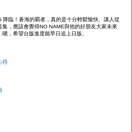
5 降臨！蒼海的覇者，真的是十分輕鬆愉快、讓人從
集，應該會覺得NO NAME與他的好朋友大家未來
…嗯，希望台版進度能早日追上日版。
心得
得