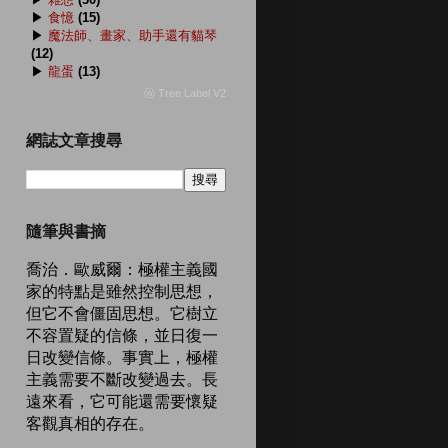
▶
食憶
(15)
▶
魔法師、畫家、助手還有貓琴
(12)
▶
龍蛋
(13)
ⓦ Tree Label V2
網誌文章搜尋
隨筆與書摘
喬治．歐威爾：極權主義國
家的特點是雖然控制思想，
但它不會僵固思想。它樹立
不容置疑的信條，並日復一
日改變信條。事實上，極權
主義需要不斷改變過去。長
遠來看，它可能還需要懷疑
客觀真相的存在。