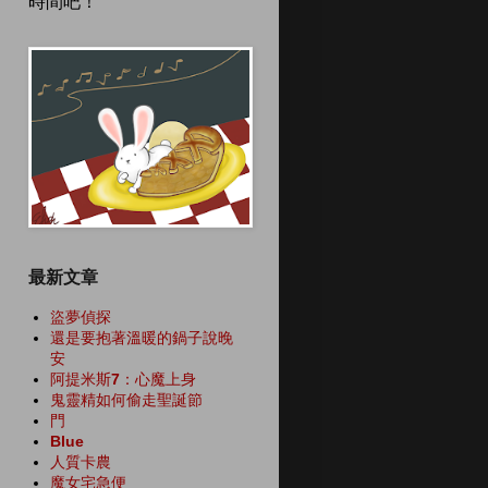
時間吧！
最新文章
盜夢偵探
還是要抱著溫暖的鍋子說晚
安
阿提米斯7：心魔上身
鬼靈精如何偷走聖誕節
門
Blue
人質卡農
魔女宅急便