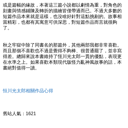
或是篇幅的緣故，本著這三篇小說都以劇情為重，對角色的
刻畫與情感鋪陳及轉折的描繪皆僅帶過而已。不過大多數的
短篇作品本來就是這樣，也沒啥好針對這點挑剔的。故事相
當精彩，也都有其寓意可供深思，對短篇作品而言就很夠
了。
秋之牢獄中除了同書名的那篇外，其他兩部我都非常喜歡。
而且那個不喜歡也不過是覺得不夠棒、很普通罷了，並非寫
得差。總歸來說本書維持了恆川光太郎一貫的優點，表現更
在水準之上。如果喜歡本類現代版怪力亂神風故事的話，本
書絕對值得一讀。
恒川光太郎相關作品心得
舊站人氣：1621