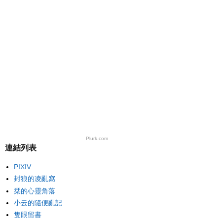
Plurk.com
連結列表
PIXIV
封狼的凌亂窩
栞的心靈角落
小云的隨便亂記
隻眼留書