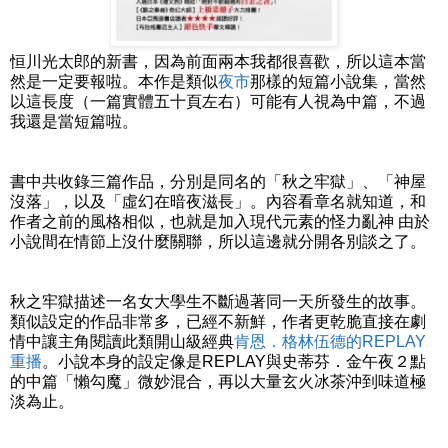
恒川光太郎的新書，因為前面兩本我都很喜歡，所以這本當
然是一定要報啦。本作是類似
夜市
那樣的短篇小說集，當然
以這長度（一篇實體五十頁左右）可能有人視為中篇，不過
我還是當短篇啦。
書中共收錄三篇作品，分別是同名的「秋之牢獄」、「神屋
沒落」，以及「虛幻在暗夜滋長」。內容看章名就知道，和
作者之前的風格相似，也就是加入現代元素的怪力亂神 由於
小說間在情節上沒什麼關聯，所以這邊就分開各別談之了。
秋之牢獄描述一名女大學生不斷過著同一天所發生的故事。
類似設定的作品非常多，已經不新鮮，作者更乾脆直接在劇
情中讓主角閱讀此類開山級經典
肯恩．格林伍德的REPLAY
重播
。小說本身的設定像是REPLAY與史蒂芬．金午夜２點
的中篇「懶勾魔」微妙混合，再以大量玄火冰茶沖到味道極
淡為止。