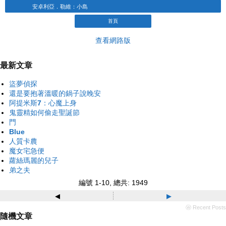
安卓利亞．勒維：小島
首頁
查看網路版
最新文章
盜夢偵探
還是要抱著溫暖的鍋子說晚安
阿提米斯7：心魔上身
鬼靈精如何偷走聖誕節
門
Blue
人質卡農
魔女宅急便
蘿絲瑪麗的兒子
弟之夫
編號 1-10, 總共: 1949
◂
▸
ⓦ Recent Posts
隨機文章