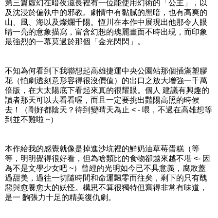
第三篇虛幻在暗夜滋長裡有一位能使用幻術的「公主」，以
及沈浸於偏執中的邪教。劇情中有黏膩的黑暗，也有高爽的
山、風、海以及燦爛千陽。恆川在本作中展現出他那令人眼
睛一亮的意象描寫，富含幻想的瑰麗畫面不時出現，而印象
最強烈的一幕莫過於那個「金光閃閃」。
不知為何看到下我聯想起高雄捷運中央公園站那個插滿塑膠
花（怕劇透刻意形容得很沒價值）的出口之放大增強一千萬
倍版，在大太陽底下看起來真的很耀眼。個人 建議有興趣的
讀者那天可以去看看喔，而且一定要挑出豔陽高照的時候
去！（剛好都陰天？待到變晴天為止 < - 喂，不過在高雄想等
到並不難啦 ~）
本作給我的感覺就像是掉進沙坑裡的鮮奶油草莓蛋糕（等
等，明明覺得很好看，但為啥類比的食物卻越來越不堪 <- 因
為不是文學少女吧 ~）曾經的光明如今已不具意義，腐敗蓋
過甜美，過往一切隨時間和命運飄零而往矣，剩下的只有醜
惡與愈養愈大的妖怪。構思不算很獨特但寫得非常有味道，
是一 齣張力十足的精美復仇劇。