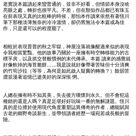
老實說本篇讀起來蠻普通的，並非不好看，但情節本身沒啥
亮眼之處，轉折也很平凡。不差，但在類似作品都已有珠玉
在前表現又真的比較棒的時候，那怕本作讀來依然有著恆川
筆下那種淡薄無奈的冷冷溫情，卻仍舊無法令本篇成為佳
作，只是還可以的程度罷了。
相較於表現普普的秋之牢獄，神屋沒落就像醒過來似的表現
令我相當驚豔。他的故事乃關於一座擁有時空轉移能力的古
樸芧房，以及抓交替般慣例的末代傳承。本篇 讀來的感覺就
好像軟掉的海苔脆餅……我是說就好像帶著苦味但十分清爽
的竹筍沙拉（等等，為何是如此啟人疑竇的轉換？）餘韻苦
澀並漫著追憶已逝美好的深深悵 惘。
人總在擁有時不知其美，失去後方嘆懷到永久。但不會犯這
種錯的還是人嗎？真是足堪好好玩味一番的無解謎題。恆川
真的是位擅於使用現代角度重塑誌異傳奇的作者，總能賦與
古老的鄉野奇談新生，並帶領讀者經歷一場宛若成長般的冒
險。