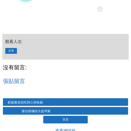
觀看人次:
分享
沒有留言:
張貼留言
新版雅舍談吃與心得收錄
塞拉耶佛的大提琴家
首頁
查看網路版