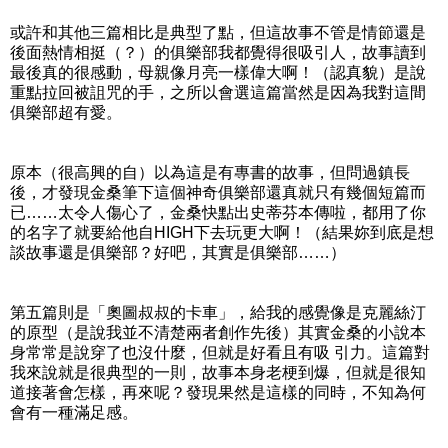
或許和其他三篇相比是典型了點，但這故事不管是情節還是
後面熱情相挺（？）的俱樂部我都覺得很吸引人，故事讀到
最後真的很感動，母親像月亮一樣偉大啊！（認真貌）是說
重點拉回被詛咒的手，之所以會選這篇當然是因為我對這間
俱樂部超有愛。
原本（很高興的自）以為這是有專書的故事，但問過鎮長
後，才發現金桑筆下這個神奇俱樂部還真就只有幾個短篇而
已……太令人傷心了，金桑快點出史蒂芬本傳啦，都用了你
的名字了就要給他自HIGH下去玩更大啊！（結果妳到底是想
談故事還是俱樂部？好吧，其實是俱樂部……）
第五篇則是「奧圖叔叔的卡車」，給我的感覺像是克麗絲汀
的原型（是說我並不清楚兩者創作先後）其實金桑的小說本
身常常是說穿了也沒什麼，但就是好看且有吸 引力。這篇對
我來說就是很典型的一則，故事本身老梗到爆，但就是很知
道接著會怎樣，再來呢？發現果然是這樣的同時，不知為何
會有一種滿足感。