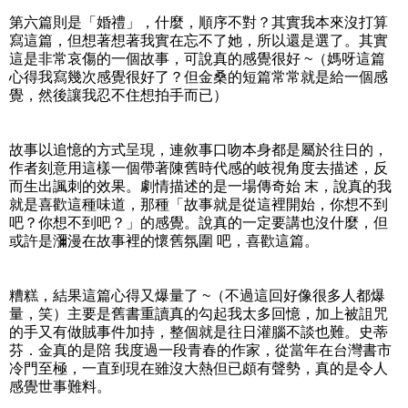
第六篇則是「婚禮」，什麼，順序不對？其實我本來沒打算
寫這篇，但想著想著我實在忘不了她，所以還是選了。其實
這是非常哀傷的一個故事，可說真的感覺很好 ~（媽呀這篇
心得我寫幾次感覺很好了？但金桑的短篇常常就是給一個感
覺，然後讓我忍不住想拍手而已）
故事以追憶的方式呈現，連敘事口吻本身都是屬於往日的，
作者刻意用這樣一個帶著陳舊時代感的岐視角度去描述，反
而生出諷刺的效果。劇情描述的是一場傳奇始 末，說真的我
就是喜歡這種味道，那種「故事就是從這裡開始，你想不到
吧？你想不到吧？」的感覺。說真的一定要講也沒什麼，但
或許是瀰漫在故事裡的懷舊氛圍 吧，喜歡這篇。
糟糕，結果這篇心得又爆量了 ~（不過這回好像很多人都爆
量，笑）主要是舊書重讀真的勾起我太多回憶，加上被詛咒
的手又有做賊事件加持，整個就是往日灌腦不談也難。史蒂
芬．金真的是陪 我度過一段青春的作家，從當年在台灣書市
冷門至極，一直到現在雖沒大熱但已頗有聲勢，真的是令人
感覺世事難料。