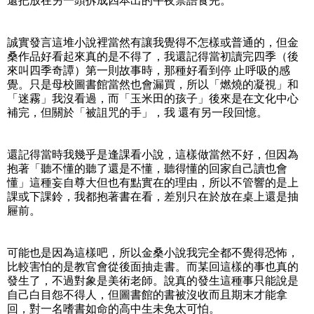
還把放在另一頭拆成四本出的午夜禁語食完。
誠實發言這堆小說裡當然有讓我覺得不怎樣或普通的，但金
桑作品好看起來真的是不得了，我還記得當初讀完四季（後
來叫四季奇譚）第一則故事時，那種好看到停 止呼吸的感
覺。只是母校圖書館當然也會漏買，所以「燃燒的凝視」和
「迷霧」我沒看過，而「玉米田的孩子」後來是在文化中心
補完，但關於「被詛咒的手」，我 還有另一段回憶。
還記得當時我幾乎是逢課看小說，這樣做當然不好，但因為
抱著「聽不懂的聽了還是不懂，聽得懂的回家自己讀也會
懂」這種妄自尊大但也有點實在的理由，所以不管響的是上
課或下課鈴，我都抱著書在看，差別只在於放在桌上還是抽
屜前。
可能也是因為這樣吧，所以金桑小說我完全都不覺得恐怖，
比較害怕的是教官會從後面抽走書。而某回這樣的事也真的
發生了，不過對象是美術老師。說真的發生這種事只能說是
自己白目怨不得人，但圖書館的書被沒收而且期末才能拿
回，對一名嗜書如命的高中生未免太可怕。