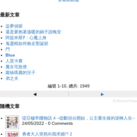
最新文章
盜夢偵探
還是要抱著溫暖的鍋子說晚安
阿提米斯7：心魔上身
鬼靈精如何偷走聖誕節
門
Blue
人質卡農
魔女宅急便
蘿絲瑪麗的兒子
弟之夫
編號 1-10, 總共: 1949
◂
▸
ⓦ Recent Posts
隨機文章
堤亞穆帝國物語 4 ~從斷頭台開始，公主重生後的逆轉人生~
24/05/2022 - 0 Comments
勇者大人突然向我求婚!? 2