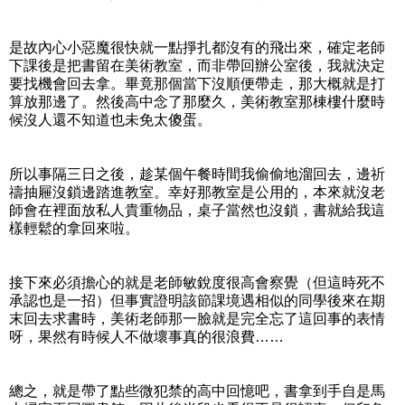
是故內心小惡魔很快就一點掙扎都沒有的飛出來，確定老師
下課後是把書留在美術教室，而非帶回辦公室後，我就決定
要找機會回去拿。畢竟那個當下沒順便帶走，那大概就是打
算放那邊了。然後高中念了那麼久，美術教室那棟樓什麼時
候沒人還不知道也未免太傻蛋。
所以事隔三日之後，趁某個午餐時間我偷偷地溜回去，邊祈
禱抽屜沒鎖邊踏進教室。幸好那教室是公用的，本來就沒老
師會在裡面放私人貴重物品，桌子當然也沒鎖，書就給我這
樣輕鬆的拿回來啦。
接下來必須擔心的就是老師敏銳度很高會察覺（但這時死不
承認也是一招）但事實證明該節課境遇相似的同學後來在期
末回去求書時，美術老師那一臉就是完全忘了這回事的表情
呀，果然有時候人不做壞事真的很浪費……
總之，就是帶了點些微犯禁的高中回憶吧，書拿到手自是馬