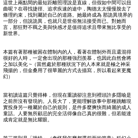
這世上兩點間的最短距離照理說是直線，但假如中間可以扭
曲呢？在尋找捷徑、追求疾速的途中，陶德太太慢慢脫去了
條理約束，找到屬於自己的道路。她最終成為 那詭異境界的
一部分，但說詭異，也就只是世俗無法接受而已。對她而
言，那狂野不羈之美與快感才是值得追求且帶來無比享受的
新世界。
本篇有著那種被困在體制內的人，看著在體制外而且還混得
很好的人時，一定會出現的那種強烈羨慕，也因此自然會將
之加以美化 ~（當然處於那種狀況下的人本來就是極之神采
飛揚的，但金桑用了很華麗的方式去描寫，所以看起來更魔
幻）
當初讀這篇只覺得棒，但現在重讀卻注意到裡頭許多隱喻是
之前所沒有發現的。人長大了，更能理解故事中那種跳離現
實投身另一種屬於自己的規則，是件多麼爽快而綺麗的成人
童話。人要無所顧忌的完全活得像自己真的很難，但若能達
成肯定就是無比耀眼。