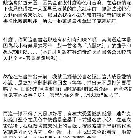
貌協會頻道來選，因為全都沒什麼姿色可言嘛。在這種情況
下也只能蹲在一大面早已泛黃的白底紅字前，抓那些比較有
興趣的書名來試試。那因為我從小就對帶有科幻奇幻味道的
書名比較感興趣，所以千挑萬選最後拿出了克麗絲汀。
什麼，你問這個書名那邊有科幻奇幻味？呃，其實選這本是
因為我小時候彈鋼琴時，對一首名為「克麗絲汀」的曲子印
象深刻所以……（不是才剛說有科幻奇幻味的書名會比較感
興趣？ < - 其實是隨興派）。
然後在把書抽出來前，我就已經基於書名認定這八成是愛情
小說，是故打算翻翻再塞回去（等等，抽出來不是打算要看
嗎？ <- 其實只打算看封面）誰知翻到封底看介紹，這竟然是
台鬼車的故事？OK，靈異恐怖必看，所以就借回去了。
而這一讀不得了真是超好看，有種大受震撼的感覺，連帶克
莉絲汀至今在我心中依舊是金桑手下前幾名的小說。在這次
驚豔後，我就按著書末附上的目錄，按圖索驥把皇冠當代名
家精選裡的史蒂芬．金小說一本一本找出來全部看完，順帶