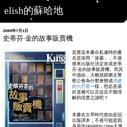
elish的蘇哈地
2009年7月1日
史蒂芬‧金的故事販賣機
其實這本書在私邀時的書
名是採用「迷霧」，不過
後來出版社決定改成史蒂
芬‧金的故事販賣機。而其
中源由，大概就跟猶太警
察公會為什麼會變成
消逝
的六芒星
一樣，想必是基
於某種可以言說且不難理
解的現實之謎吧？
本書在古早時代曾由皇冠
出版譯本，不過可能是因
為原作skeleton crew太厚