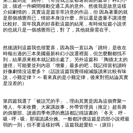
第三篇則是「跳特」（奇怪我怎麼都選前面的篇章）科幻小
說，描述一件瞬間移動交通工具的意外。然後我是故意這樣
介紹劇情的，其實這是篇非常詩意的作品，但 因為著重的就
是那個感覺而已，情節本身沒什麼，所以還是盡量不講清楚
比較好。當年我真的好喜歡這篇的結尾，有時候短篇小說求
的也就只是一個感覺而已，對 了，其他就毋需在乎。
然後讀到這篇我也很驚喜，因為我一直以為「跳特」是收在
時報出過的三本美國最新科幻小說選裡面，但怎麼翻都找不
到，結果原來根本就記錯出處了。另外這篇和 「陶德太太的
捷徑」可能要並列內容「增量」最多的吧，我記得當初讀時
好像劇情沒這麼多？（話說這篇我覺得縮減版讀來比較有味
說，小雞定律？ <- 看來真的是小雞定律，後來對照結論其實
是沒差的）
第四篇我選了「被詛咒的手」，理由其實是因為這個齊聚一
堆人、年末收費、大家講故事，外帶管理員（推定）超長壽
的俱樂部。讀過四季奇譚的應該都記得該書的 「冬天．呼 -
吸 - 呼 - 吸」那場詭譎分娩。一般都評價這篇是四部小說裡最
弱的一則，但不要這樣好嗎，這篇我超愛欸 ~（淚目）