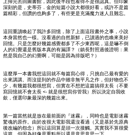
上掃完丟回圖書館，因此後半段也看得不是很認真。但印象
深刻的是，史蒂芬．金的短篇小說大都很好看，或許不是篇
篇精彩，但讚的也夠多了，有些更是充滿魔力迷人且難忘。
這回重讀喚起了我許多回憶，除了上面這段書外之事，小說
本身當然也一樣。沒看過的自然新鮮，已讀過的也喚來美好
回憶。只是怎麼好幾篇感覺都多了不少東西呢，這是嚇不倒
人的幻覺還是舊版本真的有漏譯？（鎮長對照過後證明：果
然是我自己的幻覺啊，可能是因為排版吧？）
這麼厚一本書我想這回就不每篇寫心得，只挑自己最有愛的
出來講講。而沒提到的作品中雖非無平凡之作，但好物也不
少，有幾篇我都很想寫，但實在不想把這篇搞得太長（不要
寫回憶就不會太長 <- 就是很想寫你管我）所以決定自我收
歛，僅選印象最深的幾篇出來。
第一篇當然就是放在最前面的『迷霧』，同時也是電影迷霧
驚魂的原作。由於改很大電影我還沒看過（又是基於先原典
後改編的怨念）所以這回算是頭一次接觸。其實我不算很愛
這篇，但因為好像是重點所以還是意思意思一下。