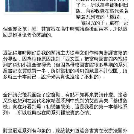
了吧，所以當年被拆開出
版。內容收錄在當代名著
精選系列裡的「迷霧」、
「被詛咒的手」還有「那
個金髮女孩」裡。其實我在高中時曾讀過後面兩本，所以這
回是抱著懷舊心閱讀的。
還記得那時剛好是我的閱讀主力從華文創作轉向翻譯書籍的
分界點，因為種種原因跑到「西文區」把當時圖書館內找得
到的科幻小說全部掃光（但因為母校圖書館很多早期的系列
叢書都沒買或買一半，所以當初的科幻館藏量不計倪匡，頂
多就三十本而已，說掃光其實也沒啥了不起的）。
全部讀完後我面臨了空窗期，有點不知再來要讀什麼。接著
又突然想到在當代名家精選系列中找到的艾西莫夫「基礎危
機」實在好看到爆（初戀無限美，這是我看的第一本基地系
列），所以就興起在同系列裡挖寶的心情。
對皇冠這系列有印象的，應該就知道這套書實在沒辦法開外