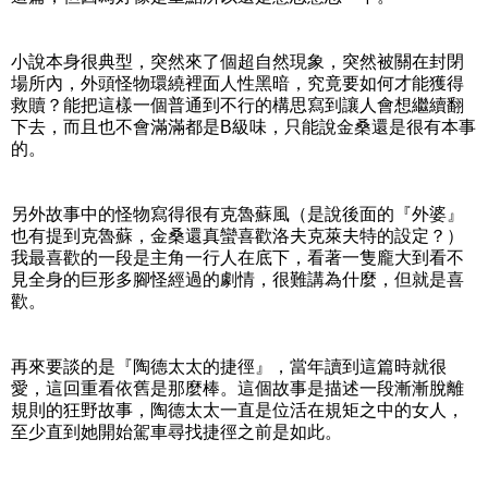
小說本身很典型，突然來了個超自然現象，突然被關在封閉
場所內，外頭怪物環繞裡面人性黑暗，究竟要如何才能獲得
救贖？能把這樣一個普通到不行的構思寫到讓人會想繼續翻
下去，而且也不會滿滿都是B級味，只能說金桑還是很有本事
的。
另外故事中的怪物寫得很有克魯蘇風（是說後面的『外婆』
也有提到克魯蘇，金桑還真蠻喜歡洛夫克萊夫特的設定？）
我最喜歡的一段是主角一行人在底下，看著一隻龐大到看不
見全身的巨形多腳怪經過的劇情，很難講為什麼，但就是喜
歡。
再來要談的是『陶德太太的捷徑』，當年讀到這篇時就很
愛，這回重看依舊是那麼棒。這個故事是描述一段漸漸脫離
規則的狂野故事，陶德太太一直是位活在規矩之中的女人，
至少直到她開始駕車尋找捷徑之前是如此。