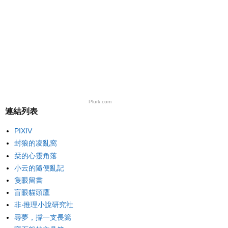
Plurk.com
連結列表
PIXIV
封狼的凌亂窩
栞的心靈角落
小云的隨便亂記
隻眼留書
盲眼貓頭鷹
非‧推理小說研究社
尋夢，撐一支長篙