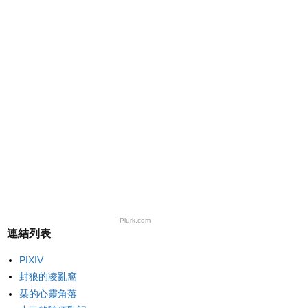
Plurk.com
連結列表
PIXIV
封狼的凌亂窩
栞的心靈角落