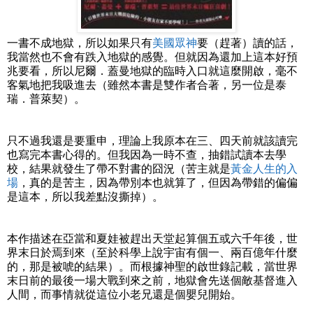
一書不成地獄，所以如果只有
美國眾神
要（趕著）讀的話，
我當然也不會有跌入地獄的感覺。但就因為還加上這本好預
兆要看，所以尼爾．蓋曼地獄的臨時入口就這麼開啟，毫不
客氣地把我吸進去（雖然本書是雙作者合著，另一位是泰
瑞．普萊契）。
只不過我還是要重申，理論上我原本在三、四天前就該讀完
也寫完本書心得的。但我因為一時不查，抽錯試讀本去學
校，結果就發生了帶不對書的囧況（苦主就是
黃金人生的入
場
，真的是苦主，因為帶別本也就算了，但因為帶錯的偏偏
是這本，所以我差點沒撕掉）。
本作描述在亞當和夏娃被趕出天堂起算個五或六千年後，世
界末日於焉到來（至於科學上說宇宙有個一、兩百億年什麼
的，那是被唬的結果）。而根據神聖的啟世錄記載，當世界
末日前的最後一場大戰到來之前，地獄會先送個敵基督進入
人間，而事情就從這位小老兄還是個嬰兒開始。