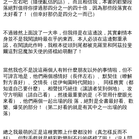
之一左右吧（隨便亂估的話）。而且相信我，本書的歡樂段
落絕對值得你撐過那四分之一的四十倍，因為那些段落實在
太好看了！（但幸好那仍是四分之一而已）
不過雖然上面說了一大串，但我得是在這邊說，其實劇情本
身並不是我閱讀時最在乎的東西。本人必須在這邊鄭重承
認，在閱讀此作時，我根本從頭到尾都被克羅里和阿茲拉斐
爾這對惡魔加天使的搭檔給萌翻了！
當然我也不是說這兩個人有幹什麼朋友以外的事情啦，但不
可諱言地是，他們兩個感情好（長伴左右）、默契佳（瞭解
對方喜好）、交情長（從伊甸園時代開始）、 同樣務實（都
知道自己要什麼）、相聲技巧絕佳（讓讀者笑到倒地）、攻
守方明顯（請自己看），然後最重要的是（不管用什麼眼光
來看），他們兩個一起出場的段 落，絕對是全書最好看、歡
樂、爆笑的部分！（第二好看的就是有其中之一出場的段
落）
總之我最萌的正是這種實際上什麼都沒幹（真怎樣反而不
好），但對手戲就是精彩歡樂到不行的搭檔了啦！（沒人問