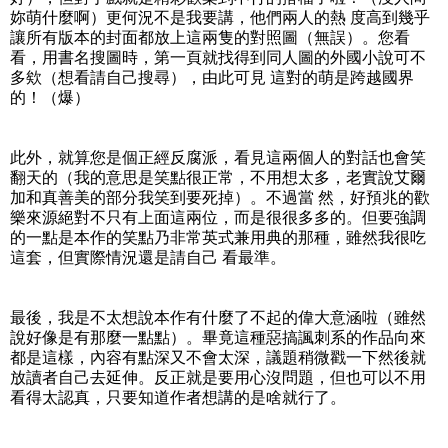
妳萌什麼啊）更何況不是我要講，他們兩人的熱 度高到幾乎
讓所有版本的封面都放上這兩隻的對照圖（無誤）。您看
看，用書名搜圖時，第一頁就找得到同人圖的外國小說可不
多欸（想看請自己搜尋），由此可見 這對的萌是跨越國界
的！（爆）
此外，就算您是個正經反腐派，看見這兩個人的對話也會笑
翻天的（我的意思是笑點很正常，不用想太多，老實說艾爾
加和真善美的部分我笑到要死掉）。不過當 然，好預兆的歡
樂來源絕對不只有上面這兩位，而是很很多多的。但要強調
的一點是本作的笑點乃非常英式兼用典的那種，雖然我很吃
這套，但實際情況還是請自己 看最準。
最後，我是不太想說本作有什麼了不起的偉大意涵啦（雖然
說好像是有那麼一點點）。畢竟這種惡搞諷刺系的作品向來
都是這樣，內容有點深又不會太深，議題稍微戳一下然後就
放讀者自己去延伸。反正就是要用心沒問題，但也可以不用
看得太認真，只要知道作者想講的是啥就行了。