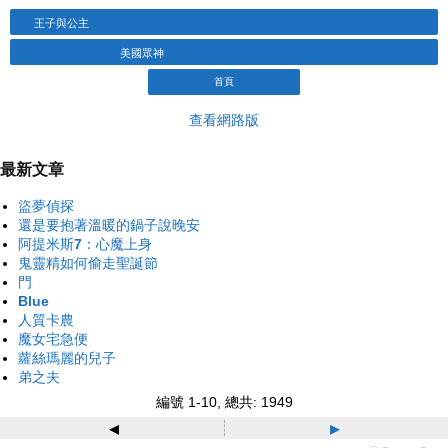
王子與公主
美國眾神
首頁
查看網路版
最新文章
盜夢偵探
還是要抱著溫暖的鍋子說晚安
阿提米斯7：心魔上身
鬼靈精如何偷走聖誕節
門
Blue
人質卡農
魔女宅急便
蘿絲瑪麗的兒子
弟之夫
編號 1-10, 總共: 1949
◂
▸