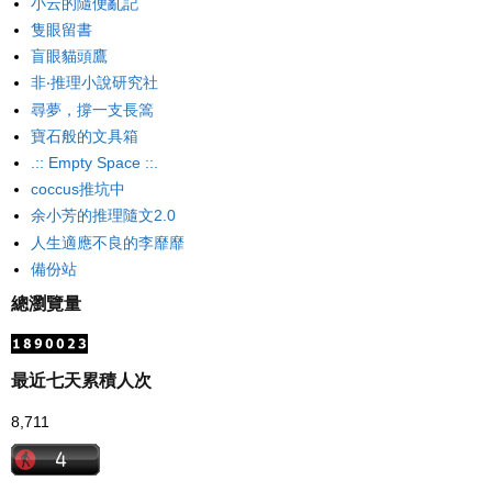
小云的隨便亂記
隻眼留書
盲眼貓頭鷹
非‧推理小說研究社
尋夢，撐一支長篙
寶石般的文具箱
.:: Empty Space ::.
coccus推坑中
余小芳的推理隨文2.0
人生適應不良的李靡靡
備份站
總瀏覽量
最近七天累積人次
8,711