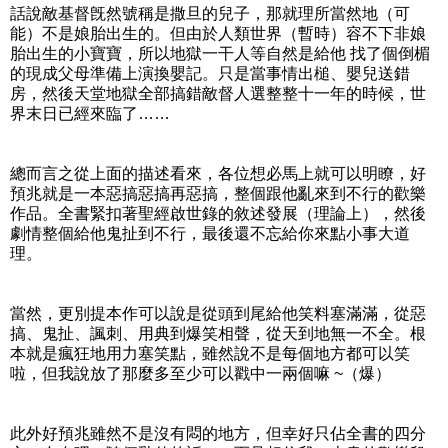
話說敵基督旣然號稱是撒旦的兒子，那就理所當然地（可
能）不是娘胎出生的。但由於人類世界（暫時）容不下非娘
胎出生的小寶寶，所以地獄一干人等自然是給他 找了個倒楣
的現成父母準備上演換嬰記。只是當事情出槌、嬰兒送錯
房，然後天堂地獄全部搞錯敵督人選整整十一年的時候，世
界末日已經來臨了……
總而言之從上面的描述看來，各位想必馬上就可以明瞭，好
預兆就是一本惡搞惡搞再惡搞，整個跟他亂來到不行的歡樂
作品。全書緊扣著聖經啟世錄的敘述發展（理論上），然後
劇情整個給他鬼扯到不行，最後還不忘給你來點小事大道
理。
當然，更別提本作可以說是從頭到尾給他笑料塞滿滿，從惡
搞、鬼扯、諷刺、用典到爆笑相聲，從天到地無一不全。根
本就是瘋狂地用力塞笑點，雖然說不是每個地方都可以笑
啦，但我說放了那麼多至少可以戳中一兩個嘛 ~（爆）
此外好預兆雖然不是沒有悶的地方，但幸好只佔全書的四分