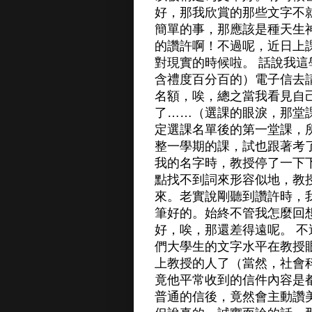
好，那我欣賞的那些文字不
簡單的事，那應該是種天生
的讚許啊！不過呢，近日上
對現實的時候啦。 話說我
含禮度百分百的）電子信去
名額，唉，總之當我看見自
了……（選課的眼淚，那堂
定選課名單後的第一堂課，
整一學期的課，試也跟著考
我的名字時，教授停了一下
點找不到詞來形容似地，教授
來。老實說剛聽到讚許時，
筆好的。始終不管我怎麼回
好，唉，那還差得遠呢。 不
們大學生的文字水平在教授
上教授的人了（當然，社會
竟他平常收到的信件內容是
普通的信後，竟然會主動讚