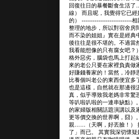
回復往日的暴餐斷食生活了
線） 而且呢，我覺得它已經
的） ----------------------
整理的地步，所以對宿舍房
而不染的姐姐』實在是經典
後往往是很不堪的。不過當
我看能想像的只有腐女吧？
格外惡劣，腦袋也馬上打起
來的老公只要在家裡負責做
好賺錢養家的！當然，冷靜
比養個叫老公的東西便宜多
也是這樣，自然就在那邊很
真，似乎導致我老媽非常驚
等叭啦叭啦的一連串缺點）
的家婦版相關話題演講以及
更等價交換的世界啊，囧）
親……（天啊，好丟臉！）
了」而已。 其實我深切懷疑