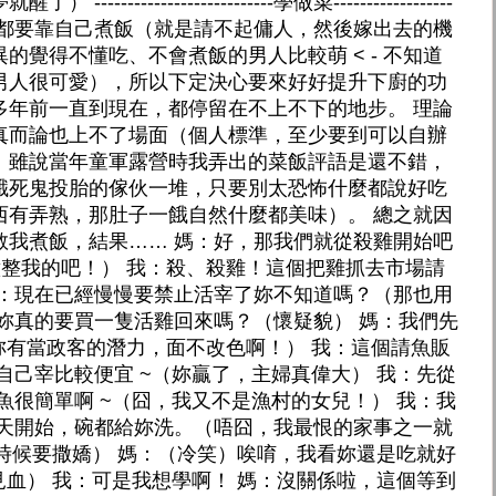
----------------------學做菜------------------
可能這輩子都要靠自己煮飯（就是請不起傭人，然後嫁出去的機
的覺得不懂吃、不會煮飯的男人比較萌 < - 不知道
男人很可愛），所以下定決心要來好好提升下廚的功
多年前一直到現在，都停留在不上不下的地步。 理論
真而論也上不了場面（個人標準，至少要到可以自辦
。雖說當年童軍露營時我弄出的菜飯評語是還不錯，
餓死鬼投胎的傢伙一堆，只要別太恐怖什麼都說好吃
西有弄熟，那肚子一餓自然什麼都美味）。 總之就因
教我煮飯，結果…… 媽：好，那我們就從殺雞開始吧
意整我的吧！） 我：殺、殺雞！這個把雞抓去市場請
媽：現在已經慢慢要禁止活宰了妳不知道嗎？（那也用
妳真的要買一隻活雞回來嗎？（懷疑貌） 媽：我們先
妳有當政客的潛力，面不改色啊！） 我：這個請魚販
自己宰比較便宜 ~（妳贏了，主婦真偉大） 我：先從
魚很簡單啊 ~（囧，我又不是漁村的女兒！） 我：我
今天開始，碗都給妳洗。（唔囧，我最恨的家事之一就
種時候要撒嬌） 媽：（冷笑）唉唷，我看妳還是吃就好
見血） 我：可是我想學啊！ 媽：沒關係啦，這個等到