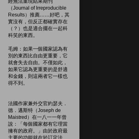
經無法重現結果期刊
（Journal of Irreproducible
Results）推薦……好吧，其
實沒有，但反正都確實存在
（？）也是適合擺在一起科
科笑的東西。
毛姆：如果一個國家認為有
別的東西比自由更重要，它
就會失去自由。不僅如此，
如果它認為更重要的是舒適
和金錢，則這兩者它一樣也
得不到。
法國作家兼外交官約瑟夫．
德．邁斯特（Joseph de
Maistred）在一八一一年曾
說：「每個國家都有它理當
擁有的政府。」由於政府最
主要的功能就在於訂定法