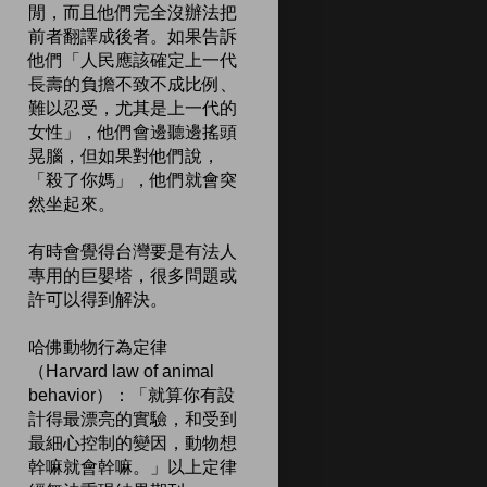
閒，而且他們完全沒辦法把
前者翻譯成後者。如果告訴
他們「人民應該確定上一代
長壽的負擔不致不成比例、
難以忍受，尤其是上一代的
女性」，他們會邊聽邊搖頭
晃腦，但如果對他們說，
「殺了你媽」，他們就會突
然坐起來。
有時會覺得台灣要是有法人
專用的巨嬰塔，很多問題或
許可以得到解決。
哈佛動物行為定律
（Harvard law of animal
behavior）：「就算你有設
計得最漂亮的實驗，和受到
最細心控制的變因，動物想
幹嘛就會幹嘛。」以上定律