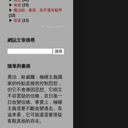
▶
食憶
(15)
▶
魔法師、畫家、助手還有貓琴
(12)
▶
龍蛋
(13)
ⓦ Tree Label V2
網誌文章搜尋
隨筆與書摘
喬治．歐威爾：極權主義國
家的特點是雖然控制思想，
但它不會僵固思想。它樹立
不容置疑的信條，並日復一
日改變信條。事實上，極權
主義需要不斷改變過去。長
遠來看，它可能還需要懷疑
客觀真相的存在。