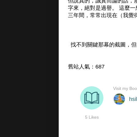
但說真的，誠實而論的話，
字來，絕對是過譽。 這麼
三年間，常常出現在（我覺
找不到關鍵那幕的截圖，但
舊站人氣：687