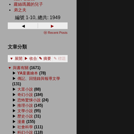
蘿絲瑪麗的兒子
弟之夫
編號 1-10, 總共: 1949
◂
▸
ⓦ Recent Posts
文章分類
▼ 展開
▶ 收合
✎ 摘要
✎ 標題
▼
與書有關
(1671)
▶
YA童書繪本
(78)
▶
傳記、回憶錄與報導文學
(131)
▶
大眾小說
(88)
▶
奇幻小說
(184)
▶
恐怖驚悚小說
(24)
▶
推理小說
(145)
▶
文學小說
(95)
▶
歷史小說
(31)
▶
漫畫
(155)
▶
社會科學
(111)
▶
科幻小說
(118)