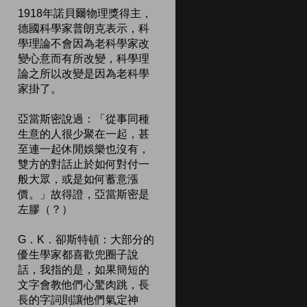
1918年諾貝爾物理獎得主，
德國科學家普朗克表示，科
學理論不會因為老科學家改
變心意而有所改變，科學理
論之所以改變是因為老科學
家掛了。
亞當斯密說過：「從事同種
生意的人很少聚在一起，甚
至連一起休閒娛樂也沒有，
雙方的對話止於如何對付一
般大眾，或是如何蓄意漲
價。」故得證，亞當斯密是
左膠（？）
G．K．卻斯特頓：大部分的
優生學家都喜歡兜圈子說
話，我指的是，如果簡短的
文字會教他們心驚肉跳，長
長的字詞則讓他們氣定神