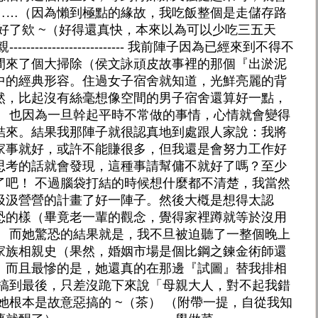
……（因為懶到極點的緣故，我吃飯整個是走儲存路
好了欸 ~（好得還真快，本來以為可以少吃三五天
-----相親--------------------------- 我前陣子因為已經來到不得不
間來了個大掃除（侯文詠頑皮故事裡的那個『出淤泥
中的經典形容。住過女子宿舍就知道，光鮮亮麗的背
然，比起沒有絲毫想像空間的男子宿舍還算好一點，
） 也因為一旦幹起平時不常做的事情，心情就會變得
結來。結果我那陣子就很認真地到處跟人家說：我將
家事就好，或許不能賺很多，但我還是會努力工作好
思考的話就會發現，這種事請幫傭不就好了嗎？至少
了吧！ 不過腦袋打結的時候想什麼都不清楚，我當然
汲汲營營的計畫了好一陣子。然後大槪是想得太認
恐的樣（畢竟老一輩的觀念，覺得家裡蹲就等於沒用
。 而她驚恐的結果就是，我不旦被迫聽了一整個晚上
家族相親史（果然，婚姻市場是個比鋼之鍊金術師還
。而且最慘的是，她還真的在那邊『試圖』替我排相
 搞到最後，只差沒跪下來說「母親大人，對不起我錯
她根本是故意惡搞的 ~（茶） （附帶一提，自從我知