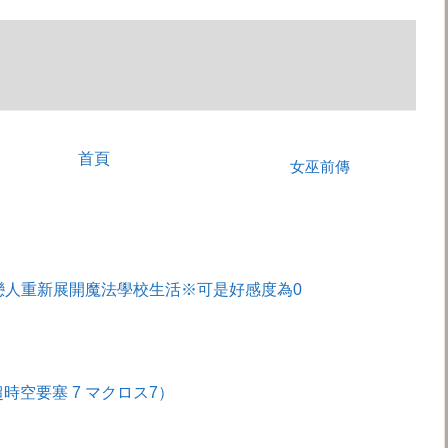
首頁
女巫前傳
戀人重新展開魔法學校生活※可是好感度為0
（超時空要塞 7 マクロス7）