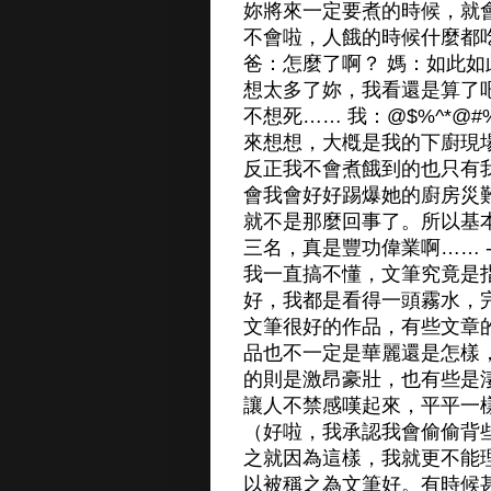
妳將來一定要煮的時候，就會
不會啦，人餓的時候什麼都吃
爸：怎麼了啊？ 媽：如此如
想太多了妳，我看還是算了吧
不想死…… 我：@$%^*@
來想想，大槪是我的下廚現
反正我不會煮餓到的也只有
會我會好好踢爆她的廚房災
就不是那麼回事了。所以基
三名，真是豐功偉業啊…… ------------
我一直搞不懂，文筆究竟是
好，我都是看得一頭霧水，
文筆很好的作品，有些文章
品也不一定是華麗還是怎樣
的則是激昂豪壯，也有些是
讓人不禁感嘆起來，平平一
（好啦，我承認我會偷偷背
之就因為這樣，我就更不能
以被稱之為文筆好。有時候