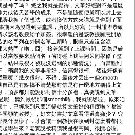
就是神了嗎？ 總之我就是覺得，文筆好絕對不是這麼
神力或後天苦學的成果，不是隨隨便便就可以封上去
課讓我換了個想法，或者換個方式來講就是也到了面
這學期因為沒選到某堂課，所以只好寫（一封謙卑恭敬
請求該名教授給予加簽。很幸運的是該教授願意開放
己的名字列在外開名單上頭時，眼眶只差沒含淚
課太熱門了啦，囧） 接著就到了上課時間，因為是確
所以當然要來點個名（省得碰上我某阿呆同學修了整
了，結果最後才發現沒選到的那種情況）。而當點到
下，稱讚我的文筆非常好，信寫得很棒。 然後好像有
重覆了幾次很好、不錯，最後才丟出一個smooth
我自己是有點搞不清楚那封信是有什麼地方稱得上文
想，頂多都只能說那封信十分多禮，真要說到文筆
過呢，聽到最後那個smooth時，我就瞭然啦。原來咱
眼中，已經來到只要流暢就算文筆好的程度啦？都當
科學類的教授），好文好書好文章看得還會嫌少？ 究
都長什麼樣子，才會讓一個教授在收到封怎麼看都很
美起學生來？老實說被稱讚我是很高興、很開心啦。