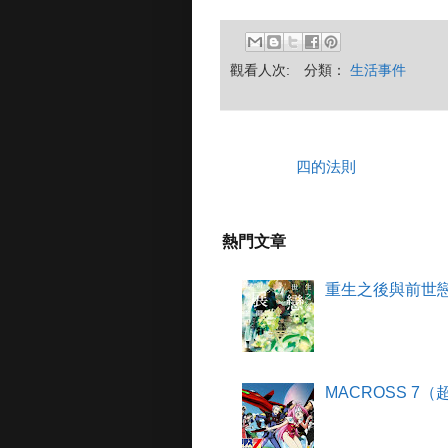
觀看人次:
分類：
生活事件
四的法則
熱門文章
重生之後與前世
MACROSS 7