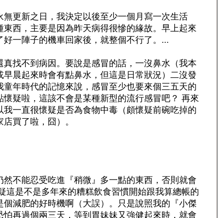
永無更新之日，我決定以後至少一個月寫一次生活
種東西，主要是因為昨天病得很慘的緣故。早上起來
好一陣子的機車回家後，就整個不行了。...
還真找不到病因。要說是感冒的話，一沒鼻水（我本
或早晨起來時會有點鼻水，但這是日常狀況）二沒發
我童年時代的記憶來說，感冒至少也要來個三五天的
點懷疑啦，這該不會是某種新型的流行感冒吧？ 再來
以我一直很懷疑是否為食物中毒（頗懷疑前碗吃掉的
家店買了啦，囧）。
仍然不能忍受吃進『稍微』多一點的東西，否則就會
懷疑這是不是多年來的糟糕飲食習慣開始跟我算總帳的
是個減肥的好時機啊（大誤）。只是說照我的『小傑
恐怕再過個兩三天，等到胃妹妹又強健起來時，就會