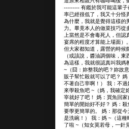
道原來相親只有咖啡喝後，夢就醒了） -----
--------- 有鑑於我
率已經很低了，我又十分怪異
為什麼，我就是覺得這樣的
力。畢竟本人的做菜技巧從
上當然是不會毒死人，但認
宴席的程度才算能上場面）
但大家都知道，露營的時候
（或該說，醬油調個味，東
為這樣，我就很認真叫我媽
~（囧：妳整我的吧？妳故
販子幫忙殺就可以了吧？ 
不著自己宰啊！） 我：不過
來學殺魚吧 ~（媽，我確定
宰就好了吧！ 媽：買魚回家
簡單的開始好不好？ 媽：殺
要學更簡單的。 媽：那從
是洗碗！） 我：媽 ~（這
了啦 ~（知女莫若母，一針