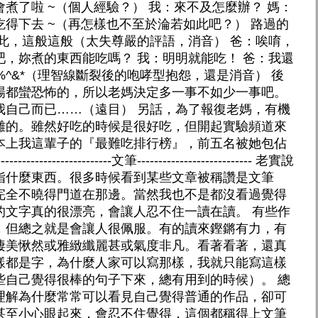
煮了啦 ~（個人經驗？） 我：來不及怎麼辦？ 媽：
得下去 ~（再怎樣也不至於淪若如此吧？） 路過的
此，這般這般（太失尊嚴的評語，消音） 爸：唉唷，
，妳煮的東西能吃嗎？ 我：明明就能吃！ 爸：我還
#%^&*（理智線斷裂後的咆哮型抱怨，還是消音） 後
場都蠻恐怖的，所以老媽決定多一事不如少一事吧。
我自己而已……（遠目） 另話，為了報復老媽，有機
難的。雖然好吃的時候是很好吃，但開起實驗頻道來
本上我這輩子的『最難吃排行榜』，前五名被她包佔
---------------文筆--------------------------- 老實說
指什麼東西。很多時候看到某些文章被稱讚是文筆
完全不曉得門道在那邊。當然我也不是都沒看過覺得
的文字真的很漂亮，會讓人忍不住一讀在讀。 有些作
，但總之就是會讓人很佩服。有的讀來鏗鏘有力，有
淒美愀然或雅緻纖麗甚或氣度非凡。看著看著，還真
樣都是字，為什麼人家可以寫那樣，我就只能寫這樣
些自己覺得很棒的句子下來，總有用到的時候）。 總
理解為什麼常常可以看見自己覺得普通的作品，卻可
甚至小心眼起來，會忍不住覺得，這個都稱得上文筆