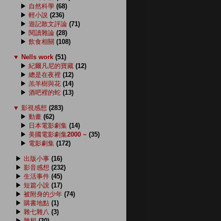
▶
自然科學
(68)
▶
輕小說
(236)
▶
遊記散文評論
(71)
▶
閱讀雜論
(28)
▶
飲食相關
(108)
▼
Nells work
(51)
▶
紀爾凡尼的寶藏
(12)
▶
總是在夜裡
(12)
▶
羔羊樹與花
(14)
▶
酒吧裡的蛇
(13)
▼
影視感想
(283)
▶
動畫
(62)
▶
日本電影劇集
(14)
▶
美國電影劇集2000 ~
(35)
▶
電影劇集
(172)
▶
出版小事
(16)
▶
影音感想
(232)
▶
生活事件
(45)
▶
短篇小說
(17)
▶
被附身的少年
(74)
▶
購書地點
(1)
▶
雜七雜八
(3)
▶
雜想
(30)