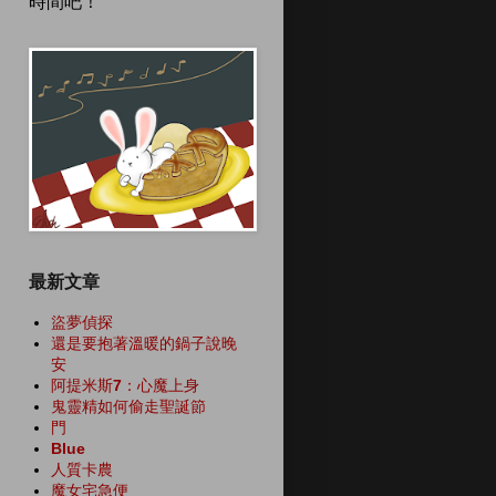
時間吧！
最新文章
盜夢偵探
還是要抱著溫暖的鍋子說晚
安
阿提米斯7：心魔上身
鬼靈精如何偷走聖誕節
門
Blue
人質卡農
魔女宅急便