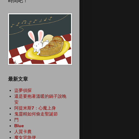
時間吧！
最新文章
盜夢偵探
還是要抱著溫暖的鍋子說晚
安
阿提米斯7：心魔上身
鬼靈精如何偷走聖誕節
門
Blue
人質卡農
魔女宅急便