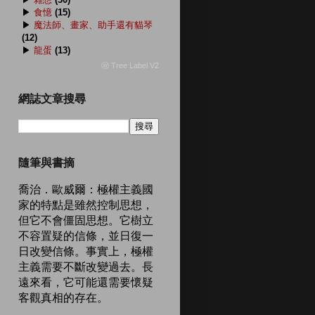
▶
食憶
(15)
▶
魔法師、畫家、助手還有貓琴
(12)
▶
龍蛋
(13)
ⓦ Tree Label V2
網誌文章搜尋
隨筆與書摘
喬治．歐威爾：極權主義國
家的特點是雖然控制思想，
但它不會僵固思想。它樹立
不容置疑的信條，並日復一
日改變信條。事實上，極權
主義需要不斷改變過去。長
遠來看，它可能還需要懷疑
客觀真相的存在。