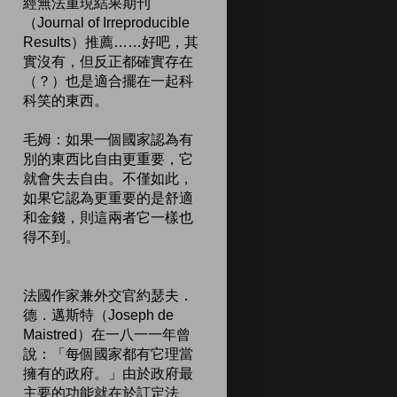
經無法重現結果期刊
（Journal of Irreproducible
Results）推薦……好吧，其
實沒有，但反正都確實存在
（？）也是適合擺在一起科
科笑的東西。
毛姆：如果一個國家認為有
別的東西比自由更重要，它
就會失去自由。不僅如此，
如果它認為更重要的是舒適
和金錢，則這兩者它一樣也
得不到。
法國作家兼外交官約瑟夫．
德．邁斯特（Joseph de
Maistred）在一八一一年曾
說：「每個國家都有它理當
擁有的政府。」由於政府最
主要的功能就在於訂定法