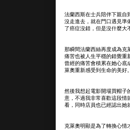
法蘭西斯在士兵陪伴下親自
沒走進去，就在門口遇見準
了癌症沒錯，但是沒什麼大
那瞬間法蘭西絲再度成為克
痛苦也被人生平穩的錯覺重
曾經的痛苦會積累在她心底
萊奧重新感受到生命的美好
然後我想起電影開場買帽子
意，不過我非常喜歡這段情
看，同時店員也已經認出她
克萊奧明顯是為了轉換心情