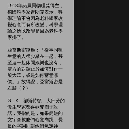
1918年諾貝爾物理獎得主，
德國科學家普朗克表示，科
學理論不會因為老科學家改
變心意而有所改變，科學理
論之所以改變是因為老科學
家掛了。
亞當斯密說過：「從事同種
生意的人很少聚在一起，甚
至連一起休閒娛樂也沒有，
雙方的對話止於如何對付一
般大眾，或是如何蓄意漲
價。」故得證，亞當斯密是
左膠（？）
G．K．卻斯特頓：大部分的
優生學家都喜歡兜圈子說
話，我指的是，如果簡短的
文字會教他們心驚肉跳，長
長的字詞則讓他們氣定神