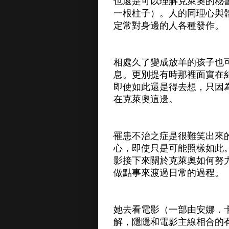
也還是可以理解克萊奧的秘
一根柱子）。人的同理心與
定常對身邊的人各種發作。
相處久了變成放羊的孩子也
息。更別提有時那裡面實在
即使如此還是得去想，只因
在克萊奧這邊。
罹患不治之症是很難笑出來
心，即使只是可能照樣如此
影接下來關於克萊奧如何努
做點事來渡過日常的過程。
她去看電影（一部由安娜．
解，隱隱和電影主線相合的