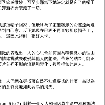
頂季節感微妙，可至少那當下她決定就是它了的帽子
二穿新衣會衰毀了一切。
戴那頂帽子回家，但最終為了虛無飄渺的命運流向還
送到自己家。反正她現在已經不再喜歡那頂帽子了，
人，還因此得到一張好人卡。
幽微的表現出，人的心思會如何因為種種微小的理由
的情緒嘗試去改變其他人的想法。帶來的結果可能正
暫片刻裡不斷的流動和變化，複雜得如此迷人。
徵，人們總在尋找著自己不知道要找的什麼，當以為
它的意義竟能如此容易的消失。
from 5 to 7）關於一個女人如何因為生命中種種無法