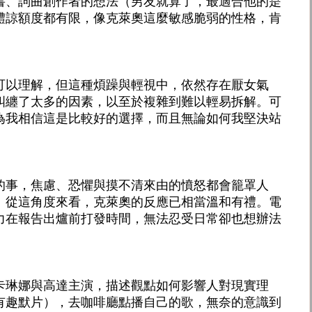
書、詞曲創作者的想法（男友就算了，最適合他的是
體諒額度都有限，像克萊奧這麼敏感脆弱的性格，肯
可以理解，但這種煩躁與輕視中，依然存在厭女氣
糾纏了太多的因素，以至於複雜到難以輕易拆解。可
為我相信這是比較好的選擇，而且無論如何我堅決站
的事，焦慮、恐懼與摸不清來由的憤怒都會籠罩人
。從這角度來看，克萊奧的反應已相當溫和有禮。電
力在報告出爐前打發時間，無法忍受日常卻也想辦法
卡琳娜與高達主演，描述觀點如何影響人對現實理
有趣默片），去咖啡廳點播自己的歌，無奈的意識到