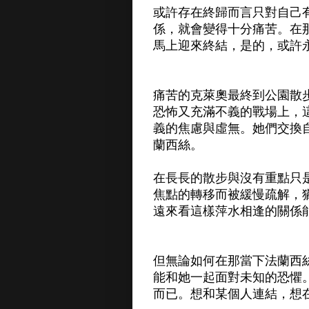
或許存在終歸而言只對自己
係，就會變得十分痛苦。在
馬上迎來終結，是的，或許
痛苦的克萊奧最終到公園散
恐怖又充滿不義的戰場上，
義的焦慮與虛無。她們交換
蘭西絲。
在長長的散步與沒有重點只
焦點的轉移而被緩慢疏解，
遠來看這樣萍水相逢的關係
但無論如何在那當下法蘭西
能和她一起面對未知的恐懼
而已。想和某個人連結，想