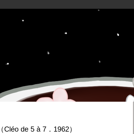
o de 5 à 7．1962）