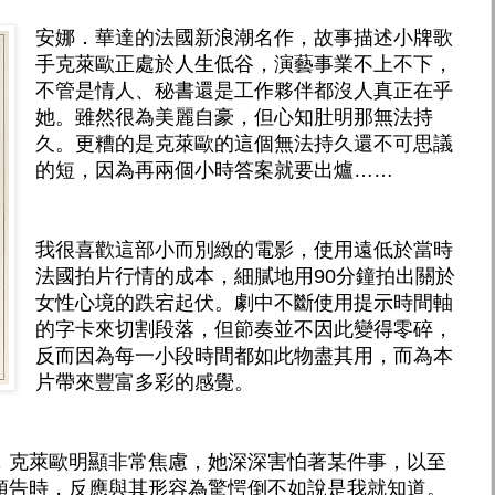
安娜．華達的法國新浪潮名作，故事描述小牌歌
手克萊歐正處於人生低谷，演藝事業不上不下，
不管是情人、秘書還是工作夥伴都沒人真正在乎
她。雖然很為美麗自豪，但心知肚明那無法持
久。更糟的是克萊歐的這個無法持久還不可思議
的短，因為再兩個小時答案就要出爐……
我很喜歡這部小而別緻的電影，使用遠低於當時
法國拍片行情的成本，細膩地用90分鐘拍出關於
女性心境的跌宕起伏。劇中不斷使用提示時間軸
的字卡來切割段落，但節奏並不因此變得零碎，
反而因為每一小段時間都如此物盡其用，而為本
片帶來豐富多彩的感覺。
，克萊歐明顯非常焦慮，她深深害怕著某件事，以至
預告時，反應與其形容為驚愕倒不如說是我就知道。