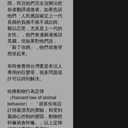
閒，而且他們完全沒辦法把
前者翻譯成後者。如果告訴
他們「人民應該確定上一代
長壽的負擔不致不成比例、
難以忍受，尤其是上一代的
女性」，他們會邊聽邊搖頭
晃腦，但如果對他們說，
「殺了你媽」，他們就會突
然坐起來。
有時會覺得台灣要是有法人
專用的巨嬰塔，很多問題或
許可以得到解決。
哈佛動物行為定律
（Harvard law of animal
behavior）：「就算你有設
計得最漂亮的實驗，和受到
最細心控制的變因，動物想
幹嘛就會幹嘛。」以上定律