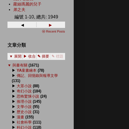
蘿絲瑪麗的兒子
弟之夫
編號 1-10, 總共: 1949
◂
▸
ⓦ Recent Posts
文章分類
▼ 展開
▶ 收合
✎ 摘要
✎ 標題
▼
與書有關
(1671)
▶
YA童書繪本
(78)
▶
傳記、回憶錄與報導文學
(131)
▶
大眾小說
(88)
▶
奇幻小說
(184)
▶
恐怖驚悚小說
(24)
▶
推理小說
(145)
▶
文學小說
(95)
▶
歷史小說
(31)
▶
漫畫
(155)
▶
社會科學
(111)
▶
科幻小說
(118)