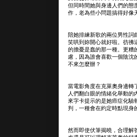
但同時間她與身邊人們的態
作，老為些小問題搞得好像
陪她排練新歌的兩位男性詞
笑哄到妳開心就好啦。彷彿
的擔憂是蠢的那一種。更糟
慮，因為誰會喜歡一個陰沈
不來怎麼辦？
當電影角度在克萊奧身邊轉
人們翻白眼的情緒化舉動的
來字卡提示的是她癌症化驗
判，一種會在約定時點現身
然而即使伏筆揭曉，合理解