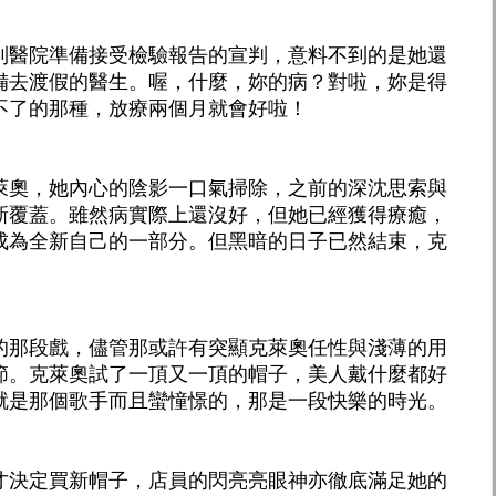
到醫院準備接受檢驗報告的宣判，意料不到的是她還
備去渡假的醫生。喔，什麼，妳的病？對啦，妳是得
不了的那種，放療兩個月就會好啦！
萊奧，她內心的陰影一口氣掃除，之前的深沈思索與
新覆蓋。雖然病實際上還沒好，但她已經獲得療癒，
成為全新自己的一部分。但黑暗的日子已然結束，克
。
的那段戲，儘管那或許有突顯克萊奧任性與淺薄的用
節。克萊奧試了一頂又一頂的帽子，美人戴什麼都好
就是那個歌手而且蠻憧憬的，那是一段快樂的時光。
才決定買新帽子，店員的閃亮亮眼神亦徹底滿足她的