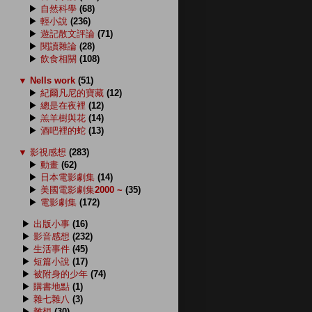
▶
自然科學
(68)
▶
輕小說
(236)
▶
遊記散文評論
(71)
▶
閱讀雜論
(28)
▶
飲食相關
(108)
▼
Nells work
(51)
▶
紀爾凡尼的寶藏
(12)
▶
總是在夜裡
(12)
▶
羔羊樹與花
(14)
▶
酒吧裡的蛇
(13)
▼
影視感想
(283)
▶
動畫
(62)
▶
日本電影劇集
(14)
▶
美國電影劇集2000 ~
(35)
▶
電影劇集
(172)
▶
出版小事
(16)
▶
影音感想
(232)
▶
生活事件
(45)
▶
短篇小說
(17)
▶
被附身的少年
(74)
▶
購書地點
(1)
▶
雜七雜八
(3)
▶
雜想
(30)