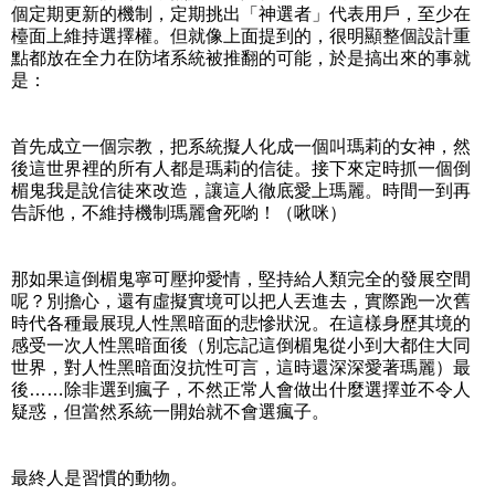
個定期更新的機制，定期挑出「神選者」代表用戶，至少在
檯面上維持選擇權。但就像上面提到的，很明顯整個設計重
點都放在全力在防堵系統被推翻的可能，於是搞出來的事就
是：
首先成立一個宗教，把系統擬人化成一個叫瑪莉的女神，然
後這世界裡的所有人都是瑪莉的信徒。接下來定時抓一個倒
楣鬼我是說信徒來改造，讓這人徹底愛上瑪麗。時間一到再
告訴他，不維持機制瑪麗會死喲！（啾咪）
那如果這倒楣鬼寧可壓抑愛情，堅持給人類完全的發展空間
呢？別擔心，還有虛擬實境可以把人丟進去，實際跑一次舊
時代各種最展現人性黑暗面的悲慘狀況。在這樣身歷其境的
感受一次人性黑暗面後（別忘記這倒楣鬼從小到大都住大同
世界，對人性黑暗面沒抗性可言，這時還深深愛著瑪麗）最
後……除非選到瘋子，不然正常人會做出什麼選擇並不令人
疑惑，但當然系統一開始就不會選瘋子。
最終人是習慣的動物。