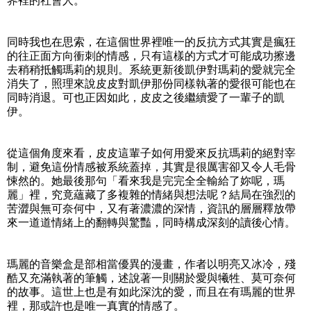
界裡的社會人。
同時我也在思索，在這個世界裡唯一的反抗方式其實是瘋狂
的往正面方向衝刺的情感，只有這樣的方式才可能成功擦邊
去稍稍抵觸瑪莉的規則。系統更新後凱伊對瑪莉的愛就完全
消失了，照理來說皮皮對凱伊那份同樣執著的愛很可能也在
同時消退。可也正因如此，皮皮之後繼續愛了一輩子的凱
伊。
從這個角度來看，皮皮這輩子如何用愛來反抗瑪莉的絕對宰
制，避免這份情感被系統蓋掉，其實是很厲害卻又令人毛骨
悚然的。她最後那句「看來我是完完全全輸給了妳呢，瑪
麗」裡，究竟蘊藏了多複雜的情緒與想法呢？結局在強烈的
苦澀與無可奈何中，又有著濃濃的深情，資訊的層層釋放帶
來一道道情緒上的翻轉與驚豔，同時構成深刻的讀後心情。
瑪麗的音樂盒是部相當優異的漫畫，作者以明亮又冰冷，殘
酷又充滿執著的筆觸，述說著一則關於愛與犧牲、莫可奈何
的故事。這世上也是有如此深沈的愛，而且在有瑪麗的世界
裡，那或許也是唯一真實的情感了。