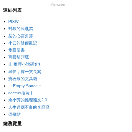
Plurk.com
連結列表
PIXIV
封狼的凌亂窩
栞的心靈角落
小云的隨便亂記
隻眼留書
盲眼貓頭鷹
非‧推理小說研究社
尋夢，撐一支長篙
寶石般的文具箱
.:: Empty Space ::.
coccus推坑中
余小芳的推理隨文2.0
人生適應不良的李靡靡
備份站
總瀏覽量