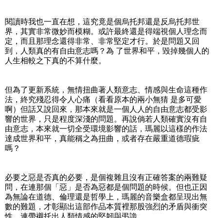
閱讀時我也一直在想，這究竟是個烏托邦還是反烏托邦世
界，其實非常微妙而模糊。或許最終還是得端視個人理念而
定，而且那理念還得非常、非常堅定才行。於是問題又回
到，人類真的有自由意志嗎？為 了世界和平，毀掉幾個人的
人生相較之下真的不算什麼。
但為了更新系統，無情扭曲著人類意志、情感與生命這種作
法，終究殘忍得令人心痛（看看原本的兩小無猜 是多可愛
啊）但話又說回來，那本來就是一個人人的自由意志都受影
響的世界，只是程度深淺的問題。再說倘若人類確實沒有自
由意志，本來就一切全受環境影響的話，瑪麗以這樣的作法
達成世界和平，真能稱之為扭曲，或者存在嚴重道德瑕疵
嗎？
必要之惡是否真的必要，是個複雜且沒有正確答案的兩難疑
問，在連那個「惡」是否為惡都是個問題的時候。但也正因
為無論在道德、倫理還是哲學上，瑪麗的音樂盒都呈現出無
數的難題，才彰顯出這部作品本質裡那股強烈的矛盾與衝突
性，連帶襯托出人類情感的堅韌與弔詭。