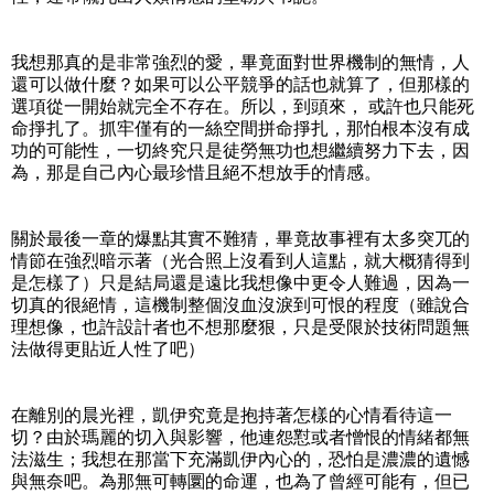
我想那真的是非常強烈的愛，畢竟面對世界機制的無情，人
還可以做什麼？如果可以公平競爭的話也就算了，但那樣的
選項從一開始就完全不存在。所以，到頭來， 或許也只能死
命掙扎了。抓牢僅有的一絲空間拼命掙扎，那怕根本沒有成
功的可能性，一切終究只是徒勞無功也想繼續努力下去，因
為，那是自己內心最珍惜且絕不想放手的情感。
關於最後一章的爆點其實不難猜，畢竟故事裡有太多突兀的
情節在強烈暗示著（光合照上沒看到人這點，就大概猜得到
是怎樣了）只是結局還是遠比我想像中更令人難過，因為一
切真的很絕情，這機制整個沒血沒淚到可恨的程度（雖說合
理想像，也許設計者也不想那麼狠，只是受限於技術問題無
法做得更貼近人性了吧）
在離別的晨光裡，凱伊究竟是抱持著怎樣的心情看待這一
切？由於瑪麗的切入與影響，他連怨懟或者憎恨的情緒都無
法滋生；我想在那當下充滿凱伊內心的，恐怕是濃濃的遺憾
與無奈吧。為那無可轉圜的命運，也為了曾經可能有，但已