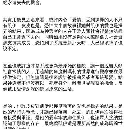
經永遠失去的機會。
其實用後見之名來看，或許內心「愛情」受到操弄的人不只
有凱伊，皮皮也是。恐怕大半個故事裡她對凱伊的愛也是操
弄的結果，因為成為神選者的人在正常人類社會裡是無法靠
自己正常過下去的，同時如果沒有足夠的人際關係與社會資
源支撐其成長，恐怕到了系統更新那天時，人已經壞掉了也
說不定。
甚至也或許這才是系統更新最原始的樣貌，讓一個脫離人類
社會常軌的人，用疏離的角度對瑪莉的世界進行觀察並在最
後做決定。但無論這是後來設計被扭曲又或者系統叛變，結
果神選者不但沒有以「死者身分」離開世界觀察的機會，反
倒被用愛情深深的綁回原來的生活。
是的，也許皮皮對凱伊那極度執著的愛也是操弄的結果，是
她的堅持與執念，才讓已經落海「死去」的凱伊再次獲得社
會接受與承認。是她的愛牢牢的綁住凱伊，也讓眾人接納並
認知了那樣的存在，最終讓凱伊還是理所當然的成為瑪莉世