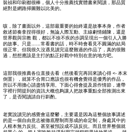
裝禎和印刷都很棒，個人十分推薦找實體書來閱讀，那品質
絕對是網路掃圖難以比美的。
咳，除了畫面以外，這部最重要的始終還是故事本身，作者
敘述節奏拿捏得很好，無論人際互動、主線劇情鋪陳，還是
世界觀與宗教 觀，都以不徐不疾的步調呈現出一個引人入勝
的故事。只是……常看書的話，時不時會看見不圓滿的結局
很正常。但我很久沒遇見讀完這麼難過的作品了，真的很難
過，想想應該是主打的點正好戳中特別在意的地方吧。
這部我很推薦各位直接去看（然後看完再回來讀心得 <- 本末
倒置），就算不合胃口應該也很有機會覺得是優秀的作品，
所以不用擔心請盡情享用。下面心得會提及原作情節，連帶
字裡行間提到的資訊大概也夠讓人把故事重點全部推測出來
了，是否閱讀請自行斟酌。
老實說讀完的感覺會這麼鬱，主要還是因為這整個故事講述
的是一個自由意志被徹底壓制而形成的命定制，身處其中的
人根本無力反抗、甚至被預設成不該反抗。而且世界整個就