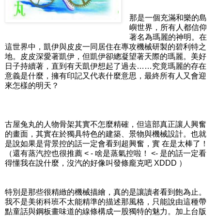
那是一個充滿和樂的島
嶼世界，所有人都信仰
著名為瑪麗的神明。在
這世界中，凱伊與皮皮一同居住在專攻機械研製的碧利特之
地。皮皮深愛著凱伊，但凱伊卻總凝望著天際的瑪麗。美好
日子持續著，直到有天凱伊想起了過去……究竟瑪麗的存在
意義是什麼，擁有印記又代表什麼意思，最終所有人又會迎
來怎樣的明天？
古屋兔丸的人物骨架其實不怎麼精確，但這部真正讓人興奮
的畫面，其實在於獨具特色的建築、景物與機械設計。也就
是說如果是背景控的話一定會看到超興奮，實 在是太棒了！
（還有蒸汽控也很推薦 < - 啥是蒸氣控啦！ <- 是的話一定看
得懂我在說什麼，沒汽的好像叫發條龐克吧 XDDD ）
特別是那些很精緻的機械描繪，真的是讓讀者看到飽為止。
我不是美術科班不太能精準的描述那風格，只能說由這種帶
點童話與鋼板畫味道的線條構成一股獨特的魅力。加上台版