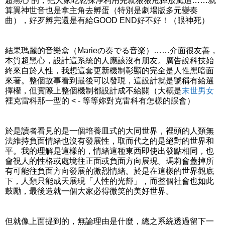
超黑心 的，把人家吃乾抹淨利用完就狠狠甩掉放風追……就
算翼神世音也是拿主角去孵蛋（特別是劇場版多元變奏
曲），好歹孵完還是有給GOOD END好不好！（眼神死）
結果瑪麗的音樂盒（Marieの奏でる音楽）……介面很友善，
本質超黑心，設計這系統的人應該沒有朋友。廣告說科技始
終來自於人性，我想這套更新機制彰顯的完全是人性黑暗面
來著。整個故事看到最後可以發現，這設計就是號稱有給選
擇權，但實際上整個機制都設計成不給關（大概是
末
世男女
裡克雷科那一型的 < - 等等妳對克雷科有怎樣的誤會）
於是讀者看見的是一個培養皿式的大同世界，裡頭的人類無
法維持負面情緒也沒有發展性，取而代之的是絕對的世界和
平。我的理解是這樣的，情緒這種東西即使出發點相同，也
會視人的性格或處境往正面或負面方向展現。瑪莉會蓋掉所
有可能往負面方向發展的激烈情緒。於是在這樣的世界觀底
下，人類只能成天展現「人性的光輝」，而整個社會也如此
鼓勵，最後造就一個大家必得微笑的美好世界。
但就像上面提到的，無論理由是什麼，總之系統透過留下一