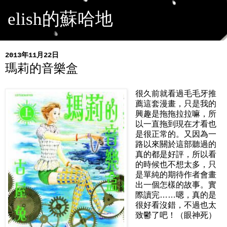
elish的蘇哈地
2013年11月22日
瑪莉的音樂盒
很久前就看過毛毛牙推
薦這套漫畫，只是我的
興趣是拖拖拉拉嘛，所
以一直拖到現在才看也
是很正常的。又因為一
路以來關於這部聽過的
真的都是好評，所以看
的時候也不想太多，只
是單純的期待作者會畫
出一個怎樣的故事。實
際讀完……嗯，真的是
很好看沒錯，不過也太
致鬱了吧！（眼神死）