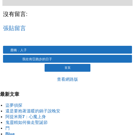
沒有留言:
張貼留言
鹿橋．人子
我在肯亞跑步的日子
首頁
查看網路版
最新文章
盜夢偵探
還是要抱著溫暖的鍋子說晚安
阿提米斯7：心魔上身
鬼靈精如何偷走聖誕節
門
Blue