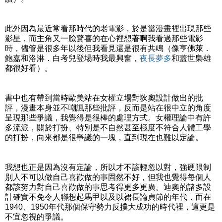
此外因為最近常看那時代的老電影，於是當漫畫裡出現那些
影星，而主角又一臉驚喜的在心裡想著啊我看過那些電影
時，儘管是很多年以後但我看見還是很有共鳴（像亨佛萊．
鮑嘉和洛淋．白考兒登場時我最興奮，
夜長夢多
和蓋世梟雄
都很好看）。
書中也有帶到當時歐美站在女權立場對狄奧設計做出的批
評，漫畫本身並不嘲諷那些批評，反而是站在很中立的角度
呈現那些爭議，我覺得是很棒的處理方式。女權理論中有許
多流派，關於打扮、特別是不自然甚至極度不符合人體工學
的打扮，向來都是很爭議的一塊，直到現在也難以定論。
我想也正是因為沒有定論，所以才不該輕忽以對，強硬限制
別人不可以做自己喜歡做的事固然不好，但我也覺得每個人
都該努力對自己喜歡做的事思考得更多更廣。迪奧的諸多設
計確實不免令人聯想起馬甲以及以裙長論貞節的年代，而在
1940、1950年代那個保守勢力反撲大成功的時代裡，這更是
不宜忽視的爭議。