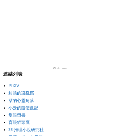
Plurk.com
連結列表
PIXIV
封狼的凌亂窩
栞的心靈角落
小云的隨便亂記
隻眼留書
盲眼貓頭鷹
非‧推理小說研究社