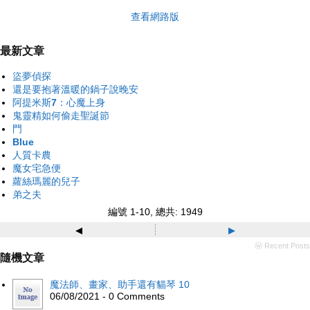
查看網路版
最新文章
盜夢偵探
還是要抱著溫暖的鍋子說晚安
阿提米斯7：心魔上身
鬼靈精如何偷走聖誕節
門
Blue
人質卡農
魔女宅急便
蘿絲瑪麗的兒子
弟之夫
編號 1-10, 總共: 1949
◂
▸
ⓦ Recent Posts
隨機文章
魔法師、畫家、助手還有貓琴 10
06/08/2021 - 0 Comments