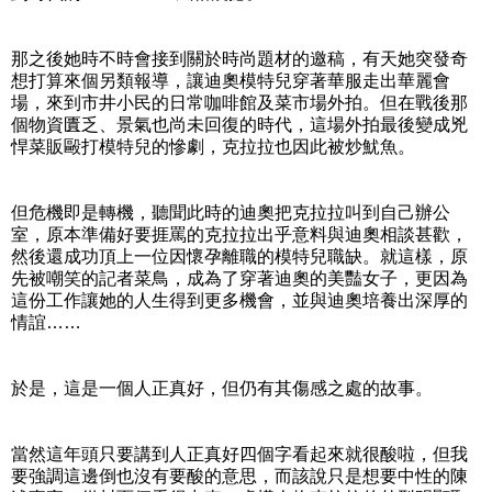
那之後她時不時會接到關於時尚題材的邀稿，有天她突發奇
想打算來個另類報導，讓迪奧模特兒穿著華服走出華麗會
場，來到市井小民的日常咖啡館及菜市場外拍。但在戰後那
個物資匱乏、景氣也尚未回復的時代，這場外拍最後變成兇
悍菜販毆打模特兒的慘劇，克拉拉也因此被炒魷魚。
但危機即是轉機，聽聞此時的迪奧把克拉拉叫到自己辦公
室，原本準備好要捱罵的克拉拉出乎意料與迪奧相談甚歡，
然後還成功頂上一位因懷孕離職的模特兒職缺。就這樣，原
先被嘲笑的記者菜鳥，成為了穿著迪奧的美豔女子，更因為
這份工作讓她的人生得到更多機會，並與迪奧培養出深厚的
情誼……
於是，這是一個人正真好，但仍有其傷感之處的故事。
當然這年頭只要講到人正真好四個字看起來就很酸啦，但我
要強調這邊倒也沒有要酸的意思，而該說只是想要中性的陳