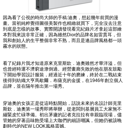
因為看了公視的時尚大師的手稿:迪奧，想起幾年前買的漫
畫。當初純粹覺得圖很美製作也精緻就買下，完全沒去注意
到底是怎樣的故事。實際開讀發現看完紀錄片才拿起這部繪
本對我來說非常正確，因為雖然Dior的品牌名如雷貫耳，但
我和創始人的生平整個非常不熟，而且是連品牌風格都一頭
霧水的狀態。
看了紀錄片我才知道原來克里斯欽．迪奧雖然才華洋溢，但
也曾經時運不濟窮途潦倒過。經營畫廊失敗的他在朋友鼓勵
下開始學習設計服裝，經過近十年的磨練，終於在二戰結束
後得到紡織大亨馬歇爾．布薩克的金援，在1946年創立個人
品牌，並在隔年推出第一場秀。
穿迪奧的女孩正是從這時點開始，話說未來的名設計師克里
斯欽．迪奧第一場秀即將舉辦，從老闆到基層員工大家無不
繃緊皮忙碌準備。初出茅廬的記者克拉拉有幸親臨現場，儘
管她的穿著品味飽受場上大咖們的細語嘲諷，但她仍被該晚
劃時代的NEW LOOK風格震撼。