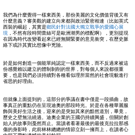
我們為什麼覺得一樣東西美，那份美麗的文化價值背後又有
什麼意義？審美觀的建立向來都與政治緊密相連（比如英式
西裝的崛起，其實是
鄉民針對法國大獨立戰爭的愛國心展
現
，不然有段時間蕾絲可是歐洲潮男的標配啊），更別提現
在因為時代改變看起來已經無關緊要的意見衝突，在歷史脈
絡下或許其實比想像中兇險。
於是如何創造一個能單純認定一樣東西美，而不反過來被這
份感覺賴以建立的體制剝削的世界，對每個人來說都很重
要，也是我們必須持續對各種看似理所當然的社會現貌進行
省思的好理由。
但就像上面提到的，這部分的爭議在書中僅是一段插曲，故
事真正的重點仍在呈現迪奧的那段時光。於是在各種華麗服
飾與美好生活之後，迎來的是突如其來的黯然道別，畢竟，
歷史之壁無法繞過。迪奧企業的王國仍持續興盛，但關於創
始人的故事則戞然而止。當讀者看著最後的最後克拉拉那感
傷的身影時，此前林林總總的情節立刻一擁而上，在讀者心