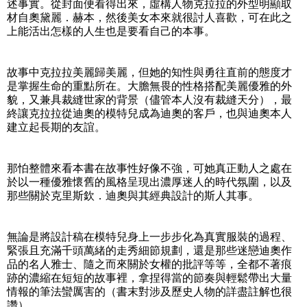
述事實。從封面便看得出來，虛構人物克拉拉的外型明顯取
材自奧黛麗．赫本，然後美女本來就很討人喜歡，可在此之
上能活出怎樣的人生也是要看自己的本事。
故事中克拉拉美麗歸美麗，但她的知性與勇往直前的態度才
是掌握生命的重點所在。大膽無畏的性格搭配美麗優雅的外
貌，又兼具裁縫世家的背景（儘管本人沒有裁縫天分），最
終讓克拉拉從迪奧的模特兒成為迪奧的客戶，也與迪奧本人
建立起長期的友誼。
那怕整體來看本書在故事性好像不強，可她真正動人之處在
於以一種優雅懷舊的風格呈現出濃厚迷人的時代氛圍，以及
那些關於克里斯欽．迪奧與其經典設計的斯人其事。
無論是將設計稿在模特兒身上一步步化為真實服裝的過程、
緊張且充滿千頭萬緒的走秀細節規劃，還是那些迷戀迪奧作
品的名人雅士、隨之而來關於女權的批評等等，全都不著痕
跡的濃縮在短短的故事裡，拿捏得當的節奏與輕鬆帶出大量
情報的筆法蠻厲害的（書末對涉及歷史人物的詳盡註解也很
讚）。