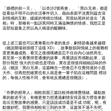
「婚禮的前一天」、「以杏沙2號再會」、「黑白兄弟」都是
從看似不明不白的生活事件切入，藉由表面平淡實則藴含深
刻情感的互動，緩緩的堆積出情緒。而當結尾終於道出『真
相』時，那種有一點訝異同時又滿溢胸懷的情感，我想正是
這部短篇集之所以為人稱道的醍醐味。
從上述三篇也可以逐漸看出作者的進步，劇情節奏越來越穩
（雖說開場就很穩了這樣 XD），故事餘韻與情緒上的複雜程
度更漸趨成熟，看完之後感嘆總是忍不住自內心油然而生。
甚至第一次看覺得普通優的故事，再重讀反而感動起來，這
部分我想 強大的分鏡也是理由，實在是很值得細細品味的作
品（雖說「黑白兄弟」這篇轉念一想會忍不住覺得過於小題
大作。但再想想確實也有人就是會一輩子陷在這種問題 裡頭
的，每個人性格不同，會有啥反應總是很難說）。
「作夢的稻草人」相較前面三篇比較倚賴堆疊情緒、爆點效
果的敘述手法，有種更努力想透過劇情安排及張力營造來創
造出完整故事的感覺。只是該說成功還是不成 功呢，呃，有
點微妙吧。我覺得相較前三則的水準，這篇算不過不失吧。