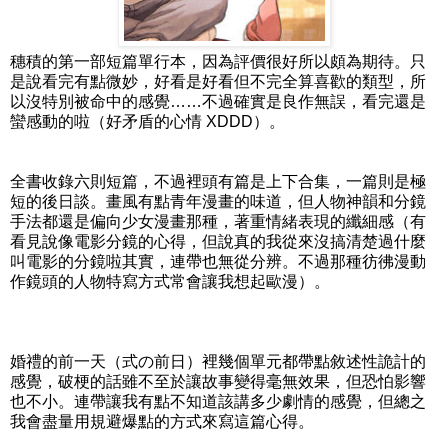
穗積的第一部短篇單行本，因為評價很好所以頗為期待。只
是說看完有點微妙，好看是好看但不完全算喜歡的類型，所
以沒特別被命中的感覺……不過確實是良作無誤，看完還是
蠻感動的啦（好矛盾的心情 XDDD）。
全書收錄六則短篇，不過裡頭有篇是上下合集，一篇則是極
短的後日談。畫風有點青年漫畫的味道，但人物神韻和分鏡
手法都還是偏向少女漫畫那種，著重情緒表現的纖細感（有
看見說像電影分鏡的心得，但說真的我從來沒搞清楚過什麼
叫電影的分鏡啦其實，連帶也無從分辨。不過那種彷彿漫動
作鏡頭的人物特寫方式常會讓我想起歐漫）。
婚禮的前一天（式の前日）裡幾個單元都帶點敘述性詭計的
感覺，破梗的話雖不至於讓故事變得毫無效果，但恐怕影響
也不小。連帶讓我有點不知道該講多少劇情的感覺，但總之
我會盡量用規避爆點的方式來寫這篇心得。