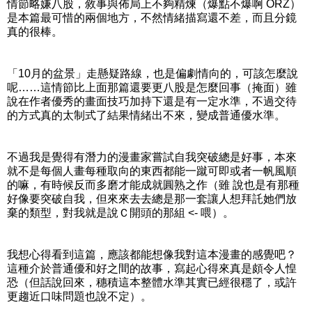
情節略嫌八股，敘事與佈局上不夠精煉（爆點不爆啊 ORZ）
是本篇最可惜的兩個地方，不然情緒描寫還不差，而且分鏡
真的很棒。
「10月的盆景」走懸疑路線，也是偏劇情向的，可該怎麼說
呢……這情節比上面那篇還要更八股是怎麼回事（掩面）雖
說在作者優秀的畫面技巧加持下還是有一定水準，不過交待
的方式真的太制式了結果情緒出不來，變成普通優水準。
不過我是覺得有潛力的漫畫家嘗試自我突破總是好事，本來
就不是每個人畫每種取向的東西都能一蹴可即或者一帆風順
的嘛，有時候反而多磨才能成就圓熟之作（雖 說也是有那種
好像要突破自我，但來來去去總是那一套讓人想拜託她們放
棄的類型，對我就是說Ｃ開頭的那組 <- 喂）。
我想心得看到這篇，應該都能想像我對這本漫畫的感覺吧？
這種介於普通優和好之間的故事，寫起心得來真是頗令人惶
恐（但話說回來，穗積這本整體水準其實已經很穩了，或許
更趨近口味問題也說不定）。