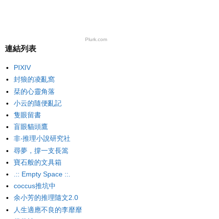
Plurk.com
連結列表
PIXIV
封狼的凌亂窩
栞的心靈角落
小云的隨便亂記
隻眼留書
盲眼貓頭鷹
非‧推理小說研究社
尋夢，撐一支長篙
寶石般的文具箱
.:: Empty Space ::.
coccus推坑中
余小芳的推理隨文2.0
人生適應不良的李靡靡