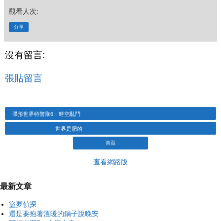
觀看人次:
分享
沒有留言:
張貼留言
碟形世界特警隊6：時空亂鬥
世界是肥的
首頁
查看網路版
最新文章
盜夢偵探
還是要抱著溫暖的鍋子說晚安