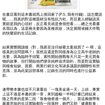
在書店看到這本書就馬上摸回家了(P.S. 我有付錢)，該怎麼說
呢……我真的對這種題材沒有抵抗力欸。而且素人經驗談其
實頗是我的心頭好，反正看見就是會很想看……總之光看書
名我以為，這是兩夫妻因為某種原故，決定展開省錢大作戰
的快樂節約生活記錄。
結果實際開讀後（對，我甚至沒仔細看文案就買了 <- 喂，這
樣真的沒問題嗎？）當然這還是對同樣身為公立高中老師的
夫妻，因為臨時手頭緊，索性開始挑戰每天只花一美元買食
物的故事。但打開始他們便非純粹追求節約，而是對這實驗
與糧食短缺、貧窮、商業行銷文化等諸多議題的關聯性有所
意識，並為此架設部落格，記錄生活的同時也進行公益募
款。
連帶整本書也並不只著重在「一塊美金過一天」上頭，事實
上這不過是本書的第一章，來到篇幅一半時計畫已經結束，
隨之而來的是第二段「靠食物劵過一個月」。當這兩個帶有
嚴肅意味的生活實驗都告一段落時，她們又朝「健康飲食」