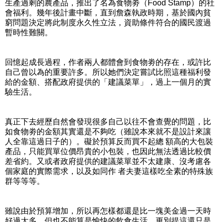
生產過剩的農產品，推出了名為食物劵（Food Stamp）的社
會福利。幾年後計畫中斷，直到詹森執政時期，基於國內貧
窮問題決定將此制度永久性立法，資助條件符合的國民渡過
暫時性難關。
回憶起成長過程，作者兩人都體會到食物劵的存在，或許比
自己曾以為的重要許多。所以她們決定嘗試比照這種福利發
給的金額、搭配政府提供的「建議菜單」，過上一個月的實
驗生活。
真正下去經歷自然會發現很多自己以往不會查覺的問題，比
如食物劵的金額其實還是不夠吃（雖說本來就不是設計來讓
人全靠這過日子的）。礙於預算反而買不起總 額高的大包裝
產品，只能買單位價昂貴的小包裝，也因此無法透過比較價
差省約。又或者政府提供的建議菜單並不太建康、沒考慮各
個家庭的實際需求，以及如同作 者夫妻這樣吃全素的特殊族
群等等等。
雖說由於預算增加，所以再怎樣都還是比一塊美金過一天時
好過太多，但也不能算是愉快的飲食生活。更別提這還只是