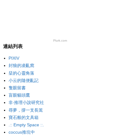
Plurk.com
連結列表
PIXIV
封狼的凌亂窩
栞的心靈角落
小云的隨便亂記
隻眼留書
盲眼貓頭鷹
非‧推理小說研究社
尋夢，撐一支長篙
寶石般的文具箱
.:: Empty Space ::.
coccus推坑中