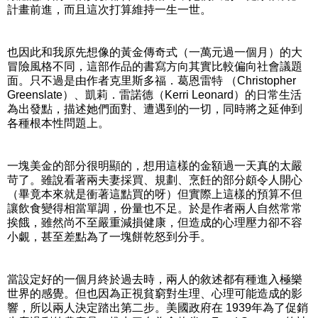
計畫前進，而且這次打算維持一生一世。
也因此和我原先想像的黃金傳奇式（一萬元過一個月）的大
冒險風格不同，這部作品的書寫方向其實比較偏向社會議題
面。只不過是由作者克里斯多福．葛恩雷特 （Christopher
Greenslate）、凱莉．雷諾德（Kerri Leonard）的日常生活
為出發點，描述她們面對、遭遇到的一切，同時將之延伸到
各種根本性問題上。
一塊美金的部分很明顯的，想用這樣的金額過一天真的太嚴
苛了。雖說看著兩夫妻採買、規劃、烹飪的部分頗令人開心
（畢竟本來就是衝著這點買的呀）但實際上這樣的預算不但
讓飲食變得相當單調，份量也不足。於是作者兩人自然常常
挨餓，雖然尚不至嚴重減損健康，但造成的心理壓力卻不容
小覷，甚至差點為了一塊餅乾怒到分手。
當設定好的一個月終於過去時，兩人的敘述都有種進入極樂
世界的感覺。但也因為正視貧窮對生理、心理可能造成的影
響，所以兩人決定踏出第二步。美國政府在 1939年為了促銷