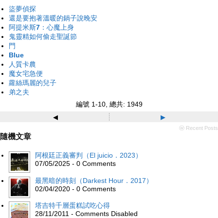
盜夢偵探
還是要抱著溫暖的鍋子說晚安
阿提米斯7：心魔上身
鬼靈精如何偷走聖誕節
門
Blue
人質卡農
魔女宅急便
蘿絲瑪麗的兒子
弟之夫
編號 1-10, 總共: 1949
◂
▸
ⓦ Recent Posts
隨機文章
阿根廷正義審判（El juicio．2023）
07/05/2025 - 0 Comments
最黑暗的時刻（Darkest Hour．2017）
02/04/2020 - 0 Comments
塔吉特千層蛋糕試吃心得
28/11/2011 - Comments Disabled