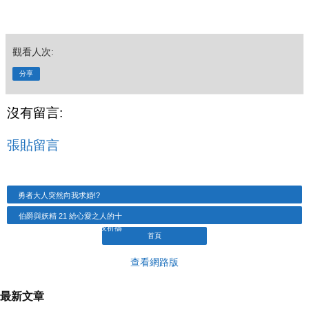
觀看人次:
分享
沒有留言:
張貼留言
勇者大人突然向我求婚!?
伯爵與妖精 21 給心愛之人的十
二夜祈禱
首頁
查看網路版
最新文章