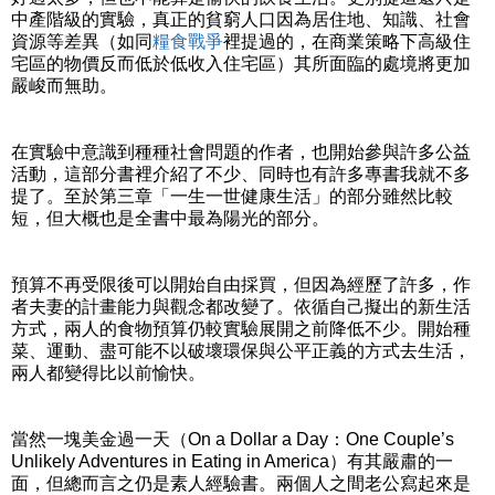
中產階級的實驗，真正的貧窮人口因為居住地、知識、社會
資源等差異（如同
糧食戰爭
裡提過的，在商業策略下高級住
宅區的物價反而低於低收入住宅區）其所面臨的處境將更加
嚴峻而無助。
在實驗中意識到種種社會問題的作者，也開始參與許多公益
活動，這部分書裡介紹了不少、同時也有許多專書我就不多
提了。至於第三章「一生一世健康生活」的部分雖然比較
短，但大概也是全書中最為陽光的部分。
預算不再受限後可以開始自由採買，但因為經歷了許多，作
者夫妻的計畫能力與觀念都改變了。依循自己擬出的新生活
方式，兩人的食物預算仍較實驗展開之前降低不少。開始種
菜、運動、盡可能不以破壞環保與公平正義的方式去生活，
兩人都變得比以前愉快。
當然一塊美金過一天（On a Dollar a Day：One Couple’s
Unlikely Adventures in Eating in America）有其嚴肅的一
面，但總而言之仍是素人經驗書。兩個人之間老公寫起來是